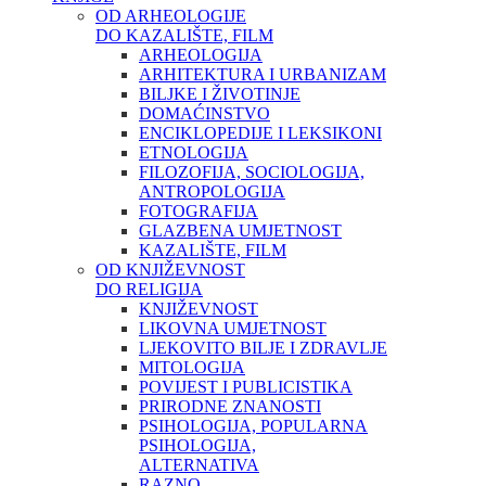
OD ARHEOLOGIJE
DO KAZALIŠTE, FILM
ARHEOLOGIJA
ARHITEKTURA I URBANIZAM
BILJKE I ŽIVOTINJE
DOMAĆINSTVO
ENCIKLOPEDIJE I LEKSIKONI
ETNOLOGIJA
FILOZOFIJA, SOCIOLOGIJA,
ANTROPOLOGIJA
FOTOGRAFIJA
GLAZBENA UMJETNOST
KAZALIŠTE, FILM
OD KNJIŽEVNOST
DO RELIGIJA
KNJIŽEVNOST
LIKOVNA UMJETNOST
LJEKOVITO BILJE I ZDRAVLJE
MITOLOGIJA
POVIJEST I PUBLICISTIKA
PRIRODNE ZNANOSTI
PSIHOLOGIJA, POPULARNA
PSIHOLOGIJA,
ALTERNATIVA
RAZNO