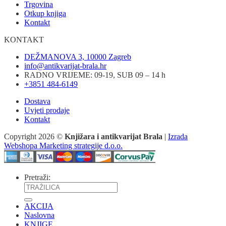
Trgovina
Otkup knjiga
Kontakt
KONTAKT
DEŽMANOVA 3, 10000 Zagreb
info@antikvarijat-brala.hr
RADNO VRIJEME: 09-19, SUB 09 – 14 h
+3851 484-6149
Dostava
Uvjeti prodaje
Kontakt
Copyright 2026 ©
Knjižara i antikvarijat Brala
|
Izrada
Webshopa Marketing strategije d.o.o.
Pretraži:
AKCIJA
Naslovna
KNJIGE