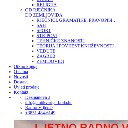
RELIGIJA
OD RJEČNIKA
DO ZEMLJOVIDA
RJEČNICI, GRAMATIKE, PRAVOPISI…
ŠAH
SPORT
STRIPOVI
TEHNIČKE ZNANOSTI
TEORIJA I POVIJEST KNJIŽEVNOSTI
VEDUTE
ZAGREB
ZEMLJOVIDI
Otkup knjiga
O nama
Novosti
Dostava
Uvjeti prodaje
Kontakt
Dežmanova 3
info@antikvarijat-brala.hr
Radno Vrijeme
+3851 484-6149