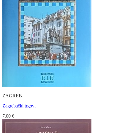
ZAGREB
Zagrebački trgovi
7.00
€