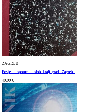
ZAGREB
Povjestni spomenici slob. kralj. grada Zagreba
40.00
€