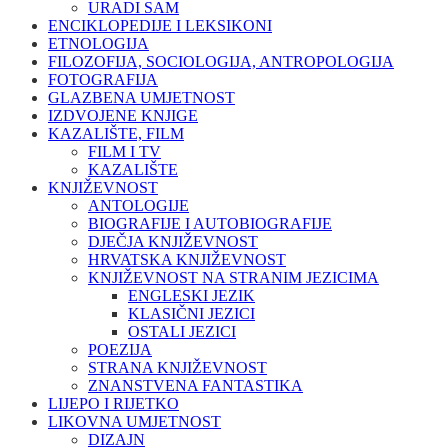
URADI SAM
ENCIKLOPEDIJE I LEKSIKONI
ETNOLOGIJA
FILOZOFIJA, SOCIOLOGIJA, ANTROPOLOGIJA
FOTOGRAFIJA
GLAZBENA UMJETNOST
IZDVOJENE KNJIGE
KAZALIŠTE, FILM
FILM I TV
KAZALIŠTE
KNJIŽEVNOST
ANTOLOGIJE
BIOGRAFIJE I AUTOBIOGRAFIJE
DJEČJA KNJIŽEVNOST
HRVATSKA KNJIŽEVNOST
KNJIŽEVNOST NA STRANIM JEZICIMA
ENGLESKI JEZIK
KLASIČNI JEZICI
OSTALI JEZICI
POEZIJA
STRANA KNJIŽEVNOST
ZNANSTVENA FANTASTIKA
LIJEPO I RIJETKO
LIKOVNA UMJETNOST
DIZAJN