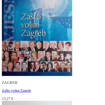
ZAGREB
Zašto volim Zagreb
13.27
€