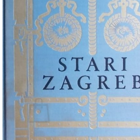
RJEČNICI, GRAMATIKE, PRAVOPISI…
ŠAH
SPORT
STRIPOVI
TEHNIČKE ZNANOSTI
TEORIJA I POVIJEST KNJIŽEVNOSTI
VEDUTE
ZAGREB
ZEMLJOVIDI
Otkup knjiga
O nama
Novosti
AKCIJA
Pretraži:
Nema proizvoda u košarici