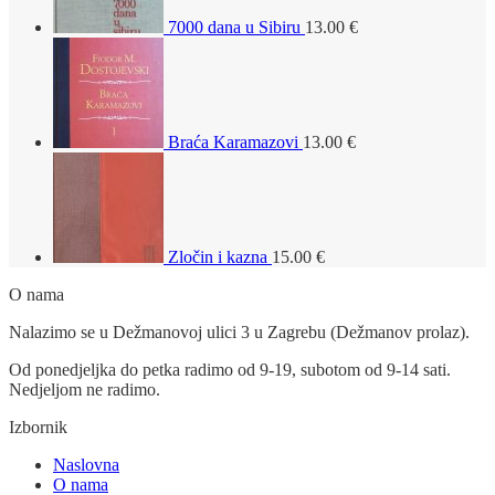
7000 dana u Sibiru
13.00
€
Braća Karamazovi
13.00
€
Zločin i kazna
15.00
€
O nama
Nalazimo se u Dežmanovoj ulici 3 u Zagrebu (Dežmanov prolaz).
Od ponedjeljka do petka radimo od 9-19, subotom od 9-14 sati.
Nedjeljom ne radimo.
Izbornik
Naslovna
O nama