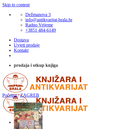
Skip to content
Dežmanova 3
info@antikvarijat-brala.hr
Radno Vrijeme
+3851 484-6149
Dostava
Uvjeti prodaje
Kontakt
prodaja i otkup knjiga
Početna
/
ZAGREB