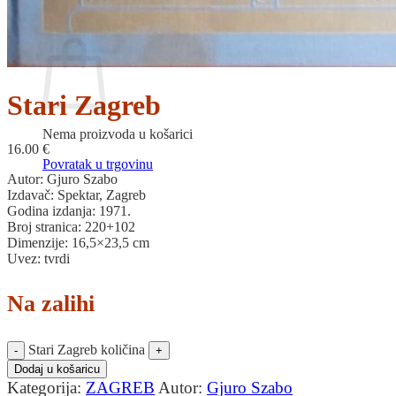
Povratak u trgovinu
Košarica
Stari Zagreb
Nema proizvoda u košarici
16.00
€
Povratak u trgovinu
Autor: Gjuro Szabo
Izdavač: Spektar, Zagreb
Godina izdanja: 1971.
Broj stranica: 220+102
Dimenzije: 16,5×23,5 cm
Uvez: tvrdi
Na zalihi
Stari Zagreb količina
Dodaj u košaricu
Kategorija:
ZAGREB
Autor:
Gjuro Szabo