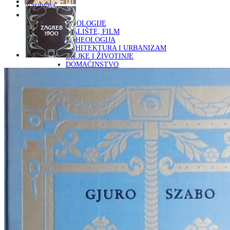
Naslovna
KNJIGE
OD ARHEOLOGIJE
DO KAZALIŠTE, FILM
ARHEOLOGIJA
ARHITEKTURA I URBANIZAM
BILJKE I ŽIVOTINJE
DOMAĆINSTVO
ENCIKLOPEDIJE I LEKSIKONI
ETNOLOGIJA
FILOZOFIJA, SOCIOLOGIJA, ANTROPOLOGIJA
FOTOGRAFIJA
GLAZBENA UMJETNOST
KAZALIŠTE, FILM
OD KNJIŽEVNOST
DO RELIGIJA
KNJIŽEVNOST
LIKOVNA UMJETNOST
LJEKOVITO BILJE I ZDRAVLJE
MITOLOGIJA
POVIJEST I PUBLICISTIKA
PRIRODNE ZNANOSTI
PSIHOLOGIJA, POPULARNA PSIHOLOGIJA,
ALTERNATIVA
RAZNO
RELIGIJA
OD RJEČNIKA
DO ZEMLJOVIDA