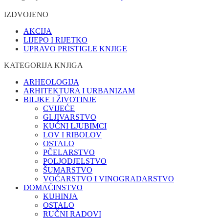
IZDVOJENO
AKCIJA
LIJEPO I RIJETKO
UPRAVO PRISTIGLE KNJIGE
KATEGORIJA KNJIGA
ARHEOLOGIJA
ARHITEKTURA I URBANIZAM
BILJKE I ŽIVOTINJE
CVIJEĆE
GLJIVARSTVO
KUĆNI LJUBIMCI
LOV I RIBOLOV
OSTALO
PČELARSTVO
POLJODJELSTVO
ŠUMARSTVO
VOĆARSTVO I VINOGRADARSTVO
DOMAĆINSTVO
KUHINJA
OSTALO
RUČNI RADOVI