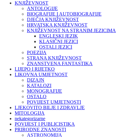
KNJIŽEVNOST
ANTOLOGIJE
BIOGRAFIJE I AUTOBIOGRAFIJE
DJEČJA KNJIŽEVNOST
HRVATSKA KNJIŽEVNOST
KNJIŽEVNOST NA STRANIM JEZICIMA
ENGLESKI JEZIK
KLASIČNI JEZICI
OSTALI JEZICI
POEZIJA
STRANA KNJIŽEVNOST
ZNANSTVENA FANTASTIKA
LIJEPO I RIJETKO
LIKOVNA UMJETNOST
DIZAJN
KATALOZI
MONOGRAFIJE
OSTALO
POVIJEST UMJETNOSTI
LJEKOVITO BILJE I ZDRAVLJE
MITOLOGIJA
nekategorizarne
POVIJEST I PUBLICISTIKA
PRIRODNE ZNANOSTI
ASTRONOMIJA