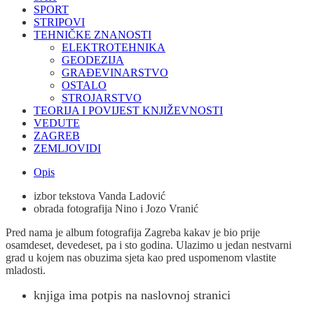
SPORT
STRIPOVI
TEHNIČKE ZNANOSTI
ELEKTROTEHNIKA
GEODEZIJA
GRAĐEVINARSTVO
OSTALO
STROJARSTVO
TEORIJA I POVIJEST KNJIŽEVNOSTI
VEDUTE
ZAGREB
ZEMLJOVIDI
Opis
izbor tekstova Vanda Ladović
obrada fotografija Nino i Jozo Vranić
Pred nama je album fotografija Zagreba kakav je bio prije
osamdeset, devedeset, pa i sto godina. Ulazimo u jedan nestvarni
grad u kojem nas obuzima sjeta kao pred uspomenom vlastite
mladosti.
knjiga ima potpis na naslovnoj stranici