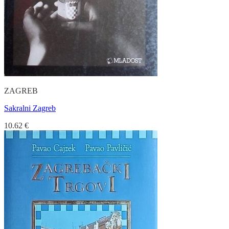
ZAGREB
Sakralni Zagreb
10.62
€