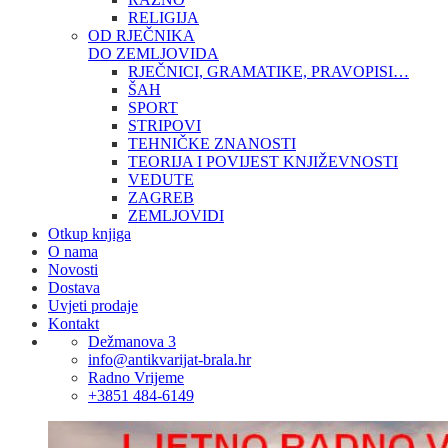
RELIGIJA
OD RJEČNIKA
DO ZEMLJOVIDA
RJEČNICI, GRAMATIKE, PRAVOPISI…
ŠAH
SPORT
STRIPOVI
TEHNIČKE ZNANOSTI
TEORIJA I POVIJEST KNJIŽEVNOSTI
VEDUTE
ZAGREB
ZEMLJOVIDI
Otkup knjiga
O nama
Novosti
Dostava
Uvjeti prodaje
Kontakt
Dežmanova 3
info@antikvarijat-brala.hr
Radno Vrijeme
+3851 484-6149