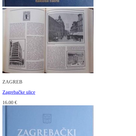
ZAGREB
Zagrebačke ulice
16.00
€