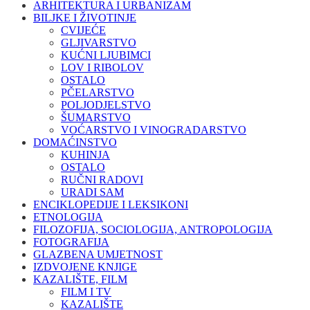
ARHITEKTURA I URBANIZAM
BILJKE I ŽIVOTINJE
CVIJEĆE
GLJIVARSTVO
KUĆNI LJUBIMCI
LOV I RIBOLOV
OSTALO
PČELARSTVO
POLJODJELSTVO
ŠUMARSTVO
VOĆARSTVO I VINOGRADARSTVO
DOMAĆINSTVO
KUHINJA
OSTALO
RUČNI RADOVI
URADI SAM
ENCIKLOPEDIJE I LEKSIKONI
ETNOLOGIJA
FILOZOFIJA, SOCIOLOGIJA, ANTROPOLOGIJA
FOTOGRAFIJA
GLAZBENA UMJETNOST
IZDVOJENE KNJIGE
KAZALIŠTE, FILM
FILM I TV
KAZALIŠTE