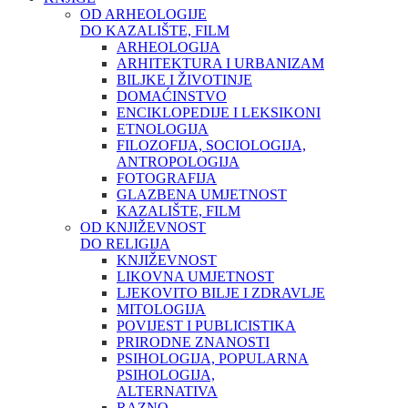
OD ARHEOLOGIJE
DO KAZALIŠTE, FILM
ARHEOLOGIJA
ARHITEKTURA I URBANIZAM
BILJKE I ŽIVOTINJE
DOMAĆINSTVO
ENCIKLOPEDIJE I LEKSIKONI
ETNOLOGIJA
FILOZOFIJA, SOCIOLOGIJA,
ANTROPOLOGIJA
FOTOGRAFIJA
GLAZBENA UMJETNOST
KAZALIŠTE, FILM
OD KNJIŽEVNOST
DO RELIGIJA
KNJIŽEVNOST
LIKOVNA UMJETNOST
LJEKOVITO BILJE I ZDRAVLJE
MITOLOGIJA
POVIJEST I PUBLICISTIKA
PRIRODNE ZNANOSTI
PSIHOLOGIJA, POPULARNA
PSIHOLOGIJA,
ALTERNATIVA
RAZNO