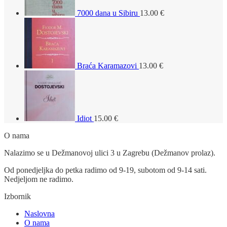
7000 dana u Sibiru
13.00
€
Braća Karamazovi
13.00
€
Idiot
15.00
€
O nama
Nalazimo se u Dežmanovoj ulici 3 u Zagrebu (Dežmanov prolaz).
Od ponedjeljka do petka radimo od 9-19, subotom od 9-14 sati.
Nedjeljom ne radimo.
Izbornik
Naslovna
O nama