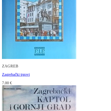
ZAGREB
Zagrebački trgovi
7.00
€