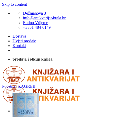
Skip to content
Dežmanova 3
info@antikvarijat-brala.hr
Radno Vrijeme
+3851 484-6149
Dostava
Uvjeti prodaje
Kontakt
prodaja i otkup knjiga
Početna
/
ZAGREB