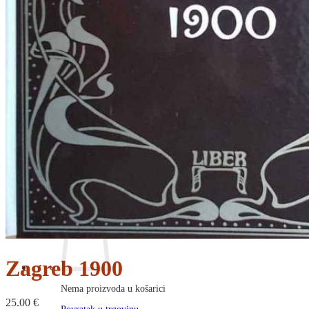
RJEČNICI, GRAMATIKE, PRAVOPISI…
ŠAH
SPORT
STRIPOVI
TEHNIČKE ZNANOSTI
TEORIJA I POVIJEST KNJIŽEVNOSTI
VEDUTE
ZAGREB
ZEMLJOVIDI
Otkup knjiga
O nama
Novosti
AKCIJA
Pretraži:
Zagreb 1900
Nema proizvoda u košarici
25.00
€