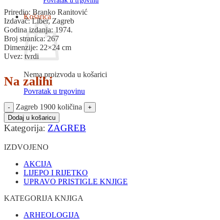
Povratak u trgovinu
Priredio: Branko Ranitović
Košarica
Izdavač: Liber, Zagreb
Godina izdanja: 1974.
Broj stranica: 267
Dimenzije: 22×24 cm
Uvez: tvrdi
Nema proizvoda u košarici
Na zalihi
Povratak u trgovinu
Zagreb 1900 količina
Dodaj u košaricu
Kategorija:
ZAGREB
IZDVOJENO
AKCIJA
LIJEPO I RIJETKO
UPRAVO PRISTIGLE KNJIGE
KATEGORIJA KNJIGA
ARHEOLOGIJA