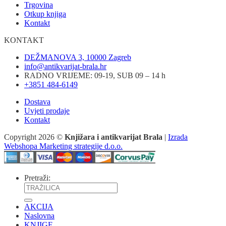
Trgovina
Otkup knjiga
Kontakt
KONTAKT
DEŽMANOVA 3, 10000 Zagreb
info@antikvarijat-brala.hr
RADNO VRIJEME: 09-19, SUB 09 – 14 h
+3851 484-6149
Dostava
Uvjeti prodaje
Kontakt
Copyright 2026 ©
Knjižara i antikvarijat Brala
|
Izrada
Webshopa Marketing strategije d.o.o.
Pretraži:
AKCIJA
Naslovna
KNJIGE