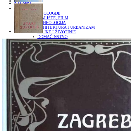
Naslovna
KNJIGE
OD ARHEOLOGIJE
DO KAZALIŠTE, FILM
ARHEOLOGIJA
ARHITEKTURA I URBANIZAM
BILJKE I ŽIVOTINJE
DOMAĆINSTVO
ENCIKLOPEDIJE I LEKSIKONI
ETNOLOGIJA
FILOZOFIJA, SOCIOLOGIJA, ANTROPOLOGIJA
FOTOGRAFIJA
GLAZBENA UMJETNOST
KAZALIŠTE, FILM
OD KNJIŽEVNOST
DO RELIGIJA
KNJIŽEVNOST
LIKOVNA UMJETNOST
LJEKOVITO BILJE I ZDRAVLJE
MITOLOGIJA
POVIJEST I PUBLICISTIKA
PRIRODNE ZNANOSTI
PSIHOLOGIJA, POPULARNA PSIHOLOGIJA,
ALTERNATIVA
RAZNO
RELIGIJA
OD RJEČNIKA
DO ZEMLJOVIDA