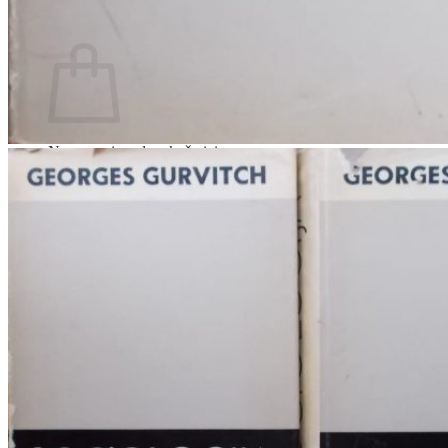
Povratak u trgovinu
Košarica
Nema proizvoda u košarici
Povratak u trgovinu