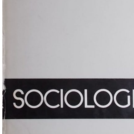
RJEČNICI, GRAMATIKE, PRAVOPISI…
ŠAH
SPORT
STRIPOVI
TEHNIČKE ZNANOSTI
TEORIJA I POVIJEST KNJIŽEVNOSTI
VEDUTE
ZAGREB
ZEMLJOVIDI
Otkup knjiga
O nama
Novosti
AKCIJA
Pretraži:
Nema proizvoda u košarici