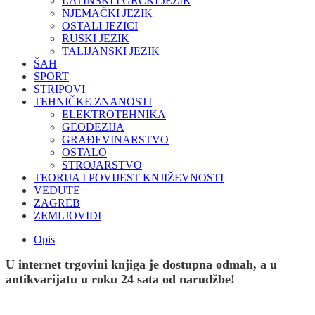
LATINSKI I GRČKI JEZIK
NJEMAČKI JEZIK
OSTALI JEZICI
RUSKI JEZIK
TALIJANSKI JEZIK
ŠAH
SPORT
STRIPOVI
TEHNIČKE ZNANOSTI
ELEKTROTEHNIKA
GEODEZIJA
GRAĐEVINARSTVO
OSTALO
STROJARSTVO
TEORIJA I POVIJEST KNJIŽEVNOSTI
VEDUTE
ZAGREB
ZEMLJOVIDI
Opis
U internet trgovini knjiga je dostupna odmah, a u
antikvarijatu u roku 24 sata od narudžbe!