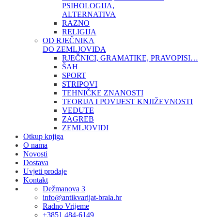
PSIHOLOGIJA,
ALTERNATIVA
RAZNO
RELIGIJA
OD RJEČNIKA
DO ZEMLJOVIDA
RJEČNICI, GRAMATIKE, PRAVOPISI…
ŠAH
SPORT
STRIPOVI
TEHNIČKE ZNANOSTI
TEORIJA I POVIJEST KNJIŽEVNOSTI
VEDUTE
ZAGREB
ZEMLJOVIDI
Otkup knjiga
O nama
Novosti
Dostava
Uvjeti prodaje
Kontakt
Dežmanova 3
info@antikvarijat-brala.hr
Radno Vrijeme
+3851 484-6149