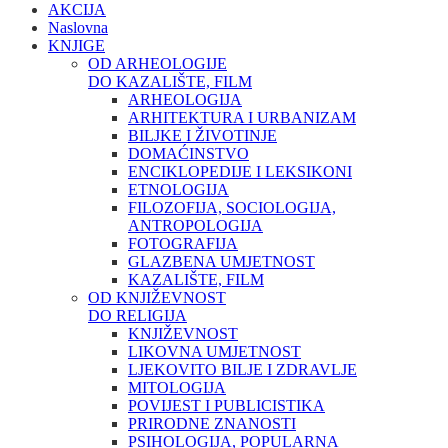
AKCIJA
Naslovna
KNJIGE
OD ARHEOLOGIJE
DO KAZALIŠTE, FILM
ARHEOLOGIJA
ARHITEKTURA I URBANIZAM
BILJKE I ŽIVOTINJE
DOMAĆINSTVO
ENCIKLOPEDIJE I LEKSIKONI
ETNOLOGIJA
FILOZOFIJA, SOCIOLOGIJA,
ANTROPOLOGIJA
FOTOGRAFIJA
GLAZBENA UMJETNOST
KAZALIŠTE, FILM
OD KNJIŽEVNOST
DO RELIGIJA
KNJIŽEVNOST
LIKOVNA UMJETNOST
LJEKOVITO BILJE I ZDRAVLJE
MITOLOGIJA
POVIJEST I PUBLICISTIKA
PRIRODNE ZNANOSTI
PSIHOLOGIJA, POPULARNA