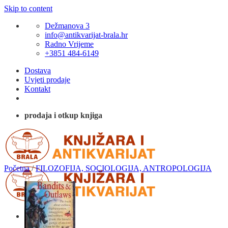
Skip to content
Dežmanova 3
info@antikvarijat-brala.hr
Radno Vrijeme
+3851 484-6149
Dostava
Uvjeti prodaje
Kontakt
prodaja i otkup knjiga
Početna
/
FILOZOFIJA, SOCIOLOGIJA, ANTROPOLOGIJA