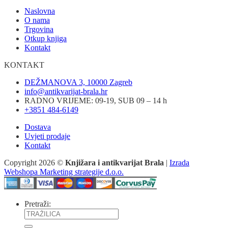
Naslovna
O nama
Trgovina
Otkup knjiga
Kontakt
KONTAKT
DEŽMANOVA 3, 10000 Zagreb
info@antikvarijat-brala.hr
RADNO VRIJEME: 09-19, SUB 09 – 14 h
+3851 484-6149
Dostava
Uvjeti prodaje
Kontakt
Copyright 2026 ©
Knjižara i antikvarijat Brala
|
Izrada
Webshopa Marketing strategije d.o.o.
Pretraži: