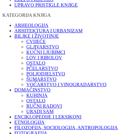
UPRAVO PRISTIGLE KNJIGE
KATEGORIJA KNJIGA
ARHEOLOGIJA
ARHITEKTURA I URBANIZAM
BILJKE I ŽIVOTINJE
CVIJEĆE
GLJIVARSTVO
KUĆNI LJUBIMCI
LOV I RIBOLOV
OSTALO
PČELARSTVO
POLJODJELSTVO
ŠUMARSTVO
VOĆARSTVO I VINOGRADARSTVO
DOMAĆINSTVO
KUHINJA
OSTALO
RUČNI RADOVI
URADI SAM
ENCIKLOPEDIJE I LEKSIKONI
ETNOLOGIJA
FILOZOFIJA, SOCIOLOGIJA, ANTROPOLOGIJA
FOTOGRAFIJA