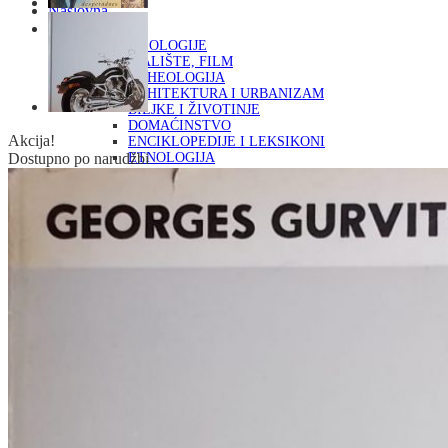
Naslovna
KNJIGE
OD ARHEOLOGIJE
DO KAZALIŠTE, FILM
ARHEOLOGIJA
ARHITEKTURA I URBANIZAM
BILJKE I ŽIVOTINJE
DOMAĆINSTVO
Akcija!
ENCIKLOPEDIJE I LEKSIKONI
Dostupno po narudžbi
ETNOLOGIJA
FILOZOFIJA, SOCIOLOGIJA, ANTROPOLOGIJA
FOTOGRAFIJA
GLAZBENA UMJETNOST
KAZALIŠTE, FILM
OD KNJIŽEVNOST
DO RELIGIJA
KNJIŽEVNOST
LIKOVNA UMJETNOST
LJEKOVITO BILJE I ZDRAVLJE
MITOLOGIJA
POVIJEST I PUBLICISTIKA
PRIRODNE ZNANOSTI
PSIHOLOGIJA, POPULARNA PSIHOLOGIJA,
ALTERNATIVA
RAZNO
RELIGIJA
OD RJEČNIKA
DO ZEMLJOVIDA