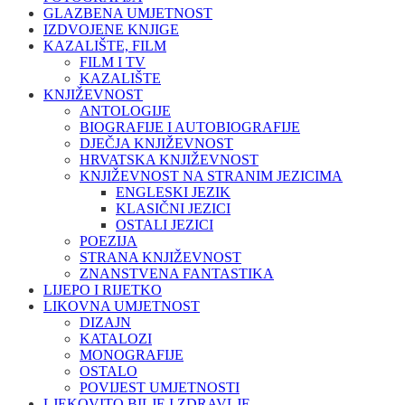
GLAZBENA UMJETNOST
IZDVOJENE KNJIGE
KAZALIŠTE, FILM
FILM I TV
KAZALIŠTE
KNJIŽEVNOST
ANTOLOGIJE
BIOGRAFIJE I AUTOBIOGRAFIJE
DJEČJA KNJIŽEVNOST
HRVATSKA KNJIŽEVNOST
KNJIŽEVNOST NA STRANIM JEZICIMA
ENGLESKI JEZIK
KLASIČNI JEZICI
OSTALI JEZICI
POEZIJA
STRANA KNJIŽEVNOST
ZNANSTVENA FANTASTIKA
LIJEPO I RIJETKO
LIKOVNA UMJETNOST
DIZAJN
KATALOZI
MONOGRAFIJE
OSTALO
POVIJEST UMJETNOSTI
LJEKOVITO BILJE I ZDRAVLJE