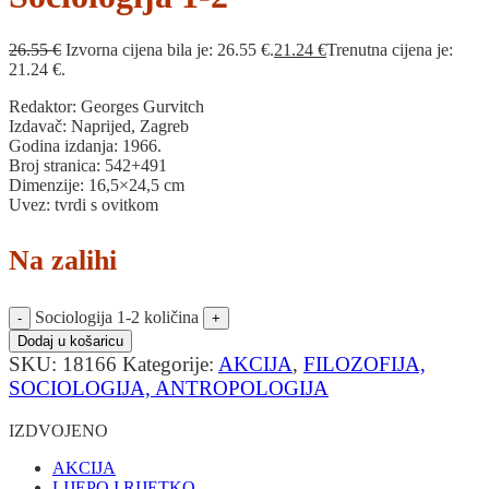
26.55
€
Izvorna cijena bila je: 26.55 €.
21.24
€
Trenutna cijena je:
21.24 €.
Redaktor: Georges Gurvitch
Izdavač: Naprijed, Zagreb
Godina izdanja: 1966.
Broj stranica: 542+491
Dimenzije: 16,5×24,5 cm
Uvez: tvrdi s ovitkom
Na zalihi
Sociologija 1-2 količina
Dodaj u košaricu
SKU:
18166
Kategorije:
AKCIJA
,
FILOZOFIJA,
SOCIOLOGIJA, ANTROPOLOGIJA
IZDVOJENO
AKCIJA
LIJEPO I RIJETKO