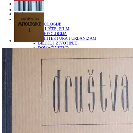
Naslovna
KNJIGE
OD ARHEOLOGIJE
DO KAZALIŠTE, FILM
ARHEOLOGIJA
ARHITEKTURA I URBANIZAM
BILJKE I ŽIVOTINJE
DOMAĆINSTVO
ENCIKLOPEDIJE I LEKSIKONI
ETNOLOGIJA
FILOZOFIJA, SOCIOLOGIJA, ANTROPOLOGIJA
FOTOGRAFIJA
GLAZBENA UMJETNOST
KAZALIŠTE, FILM
OD KNJIŽEVNOST
DO RELIGIJA
KNJIŽEVNOST
LIKOVNA UMJETNOST
LJEKOVITO BILJE I ZDRAVLJE
MITOLOGIJA
POVIJEST I PUBLICISTIKA
PRIRODNE ZNANOSTI
PSIHOLOGIJA, POPULARNA PSIHOLOGIJA,
ALTERNATIVA
RAZNO