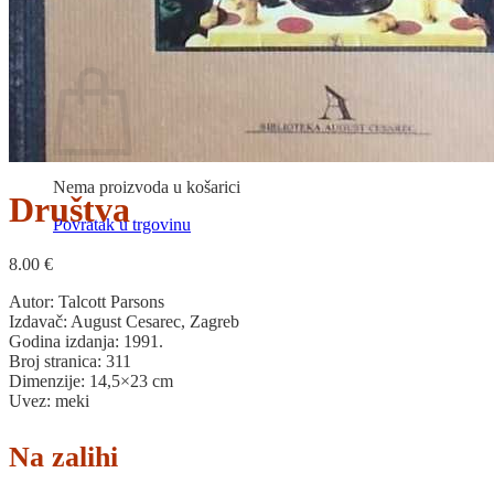
Povratak u trgovinu
Košarica
Nema proizvoda u košarici
Društva
Povratak u trgovinu
8.00
€
Autor: Talcott Parsons
Izdavač: August Cesarec, Zagreb
Godina izdanja: 1991.
Broj stranica: 311
Dimenzije: 14,5×23 cm
Uvez: meki
Na zalihi