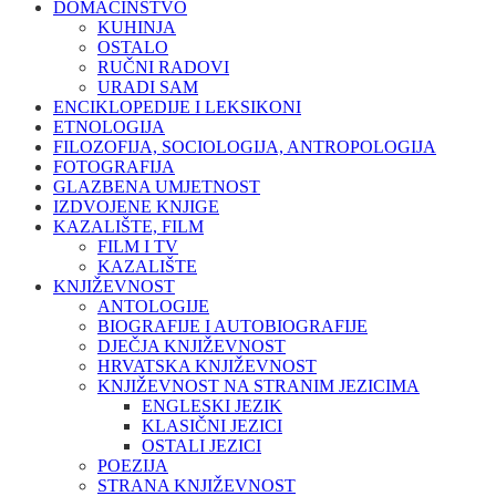
DOMAĆINSTVO
KUHINJA
OSTALO
RUČNI RADOVI
URADI SAM
ENCIKLOPEDIJE I LEKSIKONI
ETNOLOGIJA
FILOZOFIJA, SOCIOLOGIJA, ANTROPOLOGIJA
FOTOGRAFIJA
GLAZBENA UMJETNOST
IZDVOJENE KNJIGE
KAZALIŠTE, FILM
FILM I TV
KAZALIŠTE
KNJIŽEVNOST
ANTOLOGIJE
BIOGRAFIJE I AUTOBIOGRAFIJE
DJEČJA KNJIŽEVNOST
HRVATSKA KNJIŽEVNOST
KNJIŽEVNOST NA STRANIM JEZICIMA
ENGLESKI JEZIK
KLASIČNI JEZICI
OSTALI JEZICI
POEZIJA
STRANA KNJIŽEVNOST