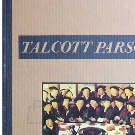
RELIGIJA
OD RJEČNIKA
DO ZEMLJOVIDA
RJEČNICI, GRAMATIKE, PRAVOPISI…
ŠAH
SPORT
STRIPOVI
TEHNIČKE ZNANOSTI
TEORIJA I POVIJEST KNJIŽEVNOSTI
VEDUTE
ZAGREB
ZEMLJOVIDI
Otkup knjiga
O nama
Novosti
AKCIJA
Pretraži:
Nema proizvoda u košarici