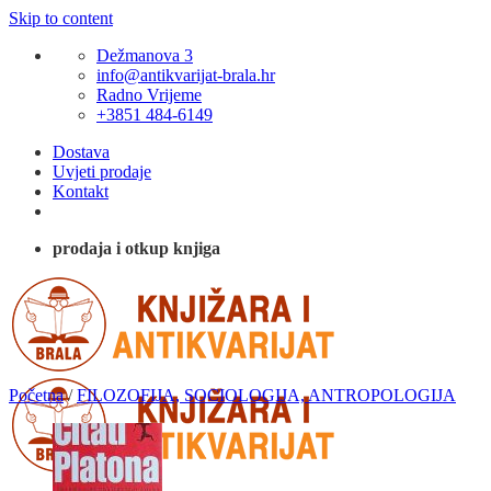
Skip to content
Dežmanova 3
info@antikvarijat-brala.hr
Radno Vrijeme
+3851 484-6149
Dostava
Uvjeti prodaje
Kontakt
prodaja i otkup knjiga
Početna
/
FILOZOFIJA, SOCIOLOGIJA, ANTROPOLOGIJA