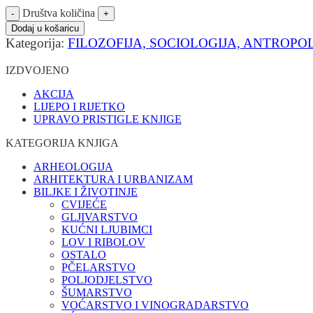
Društva količina
Dodaj u košaricu
Kategorija:
FILOZOFIJA, SOCIOLOGIJA, ANTROPO
IZDVOJENO
AKCIJA
LIJEPO I RIJETKO
UPRAVO PRISTIGLE KNJIGE
KATEGORIJA KNJIGA
ARHEOLOGIJA
ARHITEKTURA I URBANIZAM
BILJKE I ŽIVOTINJE
CVIJEĆE
GLJIVARSTVO
KUĆNI LJUBIMCI
LOV I RIBOLOV
OSTALO
PČELARSTVO
POLJODJELSTVO
ŠUMARSTVO
VOĆARSTVO I VINOGRADARSTVO