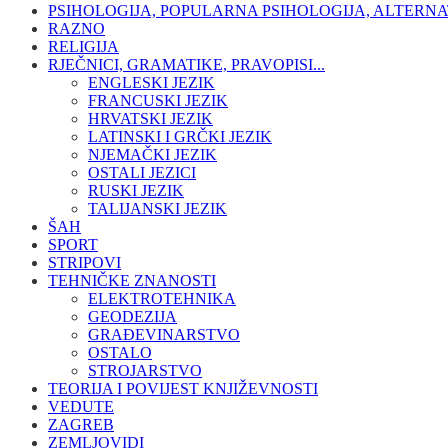
PSIHOLOGIJA, POPULARNA PSIHOLOGIJA, ALTERNA
RAZNO
RELIGIJA
RJEČNICI, GRAMATIKE, PRAVOPISI...
ENGLESKI JEZIK
FRANCUSKI JEZIK
HRVATSKI JEZIK
LATINSKI I GRČKI JEZIK
NJEMAČKI JEZIK
OSTALI JEZICI
RUSKI JEZIK
TALIJANSKI JEZIK
ŠAH
SPORT
STRIPOVI
TEHNIČKE ZNANOSTI
ELEKTROTEHNIKA
GEODEZIJA
GRAĐEVINARSTVO
OSTALO
STROJARSTVO
TEORIJA I POVIJEST KNJIŽEVNOSTI
VEDUTE
ZAGREB
ZEMLJOVIDI