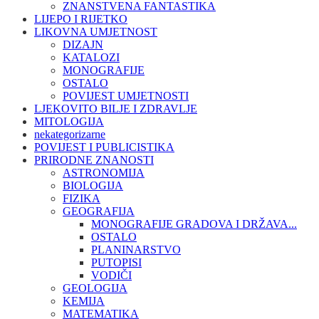
ZNANSTVENA FANTASTIKA
LIJEPO I RIJETKO
LIKOVNA UMJETNOST
DIZAJN
KATALOZI
MONOGRAFIJE
OSTALO
POVIJEST UMJETNOSTI
LJEKOVITO BILJE I ZDRAVLJE
MITOLOGIJA
nekategorizarne
POVIJEST I PUBLICISTIKA
PRIRODNE ZNANOSTI
ASTRONOMIJA
BIOLOGIJA
FIZIKA
GEOGRAFIJA
MONOGRAFIJE GRADOVA I DRŽAVA...
OSTALO
PLANINARSTVO
PUTOPISI
VODIČI
GEOLOGIJA
KEMIJA
MATEMATIKA