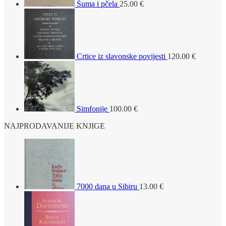
Šuma i pčela
25.00
€
Crtice iz slavonske povijesti
120.00
€
Simfonije
100.00
€
NAJPRODAVANIJE KNJIGE
7000 dana u Sibiru
13.00
€