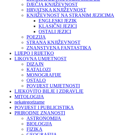
DJEČJA KNJIŽEVNOST
HRVATSKA KNJIŽEVNOST
KNJIŽEVNOST NA STRANIM JEZICIMA
ENGLESKI JEZIK
KLASIČNI JEZICI
OSTALI JEZICI
POEZIJA
STRANA KNJIŽEVNOST
ZNANSTVENA FANTASTIKA
LIJEPO I RIJETKO
LIKOVNA UMJETNOST
DIZAJN
KATALOZI
MONOGRAFIJE
OSTALO
POVIJEST UMJETNOSTI
LJEKOVITO BILJE I ZDRAVLJE
MITOLOGIJA
nekategorizarne
POVIJEST I PUBLICISTIKA
PRIRODNE ZNANOSTI
ASTRONOMIJA
BIOLOGIJA
FIZIKA
GEOGRAFIJA