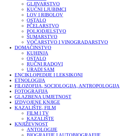
GLJIVARSTVO
KUĆNI LJUBIMCI
LOV I RIBOLOV
OSTALO
PČELARSTVO
POLJODJELSTVO
ŠUMARSTVO
VOĆARSTVO I VINOGRADARSTVO
DOMAĆINSTVO
KUHINJA
OSTALO
RUČNI RADOVI
URADI SAM
ENCIKLOPEDIJE I LEKSIKONI
ETNOLOGIJA
FILOZOFIJA, SOCIOLOGIJA, ANTROPOLOGIJA
FOTOGRAFIJA
GLAZBENA UMJETNOST
IZDVOJENE KNJIGE
KAZALIŠTE, FILM
FILM I TV
KAZALIŠTE
KNJIŽEVNOST
ANTOLOGIJE
BIOGRAFIJE I AUTOBIOGRAFIJE