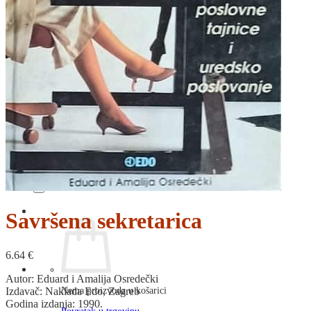
RJEČNICI, GRAMATIKE, PRAVOPISI…
ŠAH
SPORT
STRIPOVI
TEHNIČKE ZNANOSTI
TEORIJA I POVIJEST KNJIŽEVNOSTI
VEDUTE
ZAGREB
ZEMLJOVIDI
Otkup knjiga
O nama
Novosti
AKCIJA
Pretraži:
Savršena sekretarica
6.64
€
Autor: Eduard i Amalija Osredečki
Nema proizvoda u košarici
Izdavač: Naklada Edo, Zagreb
Godina izdanja: 1990.