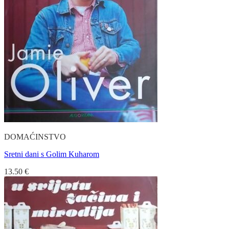
DOMAĆINSTVO
Sretni dani s Golim Kuharom
13.50
€