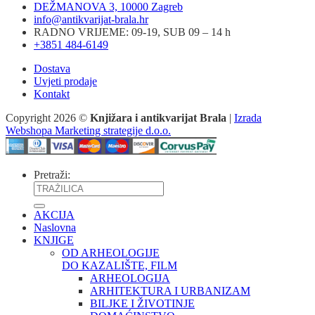
DEŽMANOVA 3, 10000 Zagreb
info@antikvarijat-brala.hr
RADNO VRIJEME: 09-19, SUB 09 – 14 h
+3851 484-6149
Dostava
Uvjeti prodaje
Kontakt
Copyright 2026 ©
Knjižara i antikvarijat Brala
|
Izrada
Webshopa Marketing strategije d.o.o.
Pretraži:
AKCIJA
Naslovna
KNJIGE
OD ARHEOLOGIJE
DO KAZALIŠTE, FILM
ARHEOLOGIJA
ARHITEKTURA I URBANIZAM
BILJKE I ŽIVOTINJE