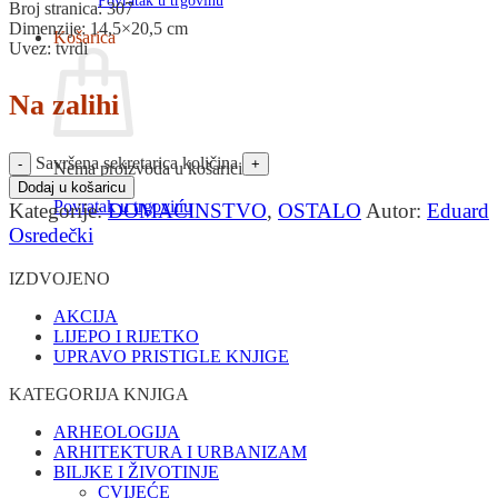
Povratak u trgovinu
Broj stranica: 307
Dimenzije: 14,5×20,5 cm
Košarica
Uvez: tvrdi
Na zalihi
Savršena sekretarica količina
Nema proizvoda u košarici
Dodaj u košaricu
Povratak u trgovinu
Kategorije:
DOMAĆINSTVO
,
OSTALO
Autor:
Eduard
Osredečki
IZDVOJENO
AKCIJA
LIJEPO I RIJETKO
UPRAVO PRISTIGLE KNJIGE
KATEGORIJA KNJIGA
ARHEOLOGIJA
ARHITEKTURA I URBANIZAM
BILJKE I ŽIVOTINJE
CVIJEĆE