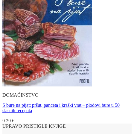
DOMAĆINSTVO
S bure na pijat: pršut, panceta i kraški vrat – plodovi bure u 50
slasnih recepata
9.29
€
UPRAVO PRISTIGLE KNJIGE