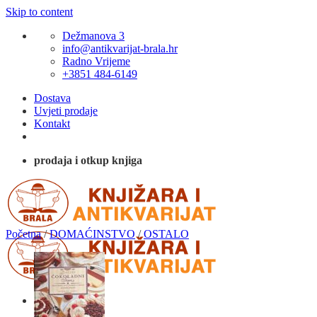
Skip to content
Dežmanova 3
info@antikvarijat-brala.hr
Radno Vrijeme
+3851 484-6149
Dostava
Uvjeti prodaje
Kontakt
prodaja i otkup knjiga
Početna
/
DOMAĆINSTVO
/
OSTALO