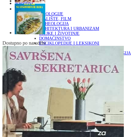
Naslovna
KNJIGE
OD ARHEOLOGIJE
DO KAZALIŠTE, FILM
ARHEOLOGIJA
ARHITEKTURA I URBANIZAM
BILJKE I ŽIVOTINJE
DOMAĆINSTVO
Dostupno po narudžbi
ENCIKLOPEDIJE I LEKSIKONI
ETNOLOGIJA
FILOZOFIJA, SOCIOLOGIJA, ANTROPOLOGIJA
FOTOGRAFIJA
GLAZBENA UMJETNOST
KAZALIŠTE, FILM
OD KNJIŽEVNOST
DO RELIGIJA
KNJIŽEVNOST
LIKOVNA UMJETNOST
LJEKOVITO BILJE I ZDRAVLJE
MITOLOGIJA
POVIJEST I PUBLICISTIKA
PRIRODNE ZNANOSTI
PSIHOLOGIJA, POPULARNA PSIHOLOGIJA,
ALTERNATIVA
RAZNO
RELIGIJA
OD RJEČNIKA
DO ZEMLJOVIDA