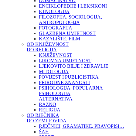
DOMAĆINSTVO
ENCIKLOPEDIJE I LEKSIKONI
ETNOLOGIJA
FILOZOFIJA, SOCIOLOGIJA,
ANTROPOLOGIJA
FOTOGRAFIJA
GLAZBENA UMJETNOST
KAZALIŠTE, FILM
OD KNJIŽEVNOST
DO RELIGIJA
KNJIŽEVNOST
LIKOVNA UMJETNOST
LJEKOVITO BILJE I ZDRAVLJE
MITOLOGIJA
POVIJEST I PUBLICISTIKA
PRIRODNE ZNANOSTI
PSIHOLOGIJA, POPULARNA
PSIHOLOGIJA,
ALTERNATIVA
RAZNO
RELIGIJA
OD RJEČNIKA
DO ZEMLJOVIDA
RJEČNICI, GRAMATIKE, PRAVOPISI…
ŠAH