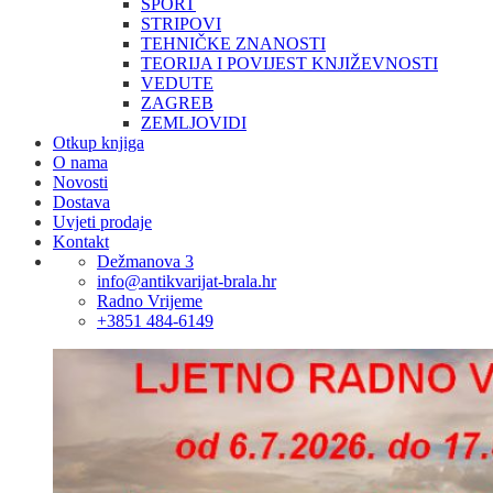
SPORT
STRIPOVI
TEHNIČKE ZNANOSTI
TEORIJA I POVIJEST KNJIŽEVNOSTI
VEDUTE
ZAGREB
ZEMLJOVIDI
Otkup knjiga
O nama
Novosti
Dostava
Uvjeti prodaje
Kontakt
Dežmanova 3
info@antikvarijat-brala.hr
Radno Vrijeme
+3851 484-6149