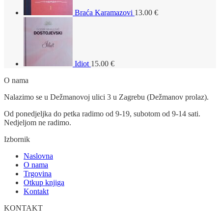
Braća Karamazovi
13.00
€
Idiot
15.00
€
O nama
Nalazimo se u Dežmanovoj ulici 3 u Zagrebu (Dežmanov prolaz).
Od ponedjeljka do petka radimo od 9-19, subotom od 9-14 sati.
Nedjeljom ne radimo.
Izbornik
Naslovna
O nama
Trgovina
Otkup knjiga
Kontakt
KONTAKT