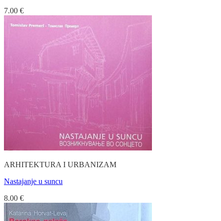
7.00
€
ARHITEKTURA I URBANIZAM
Nastajanje u suncu
8.00
€