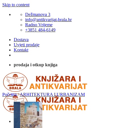
Skip to content
Dežmanova 3
info@antikvarijat-brala.hr
Radno Vrijeme
+3851 484-6149
Dostava
Uvjeti prodaje
Kontakt
prodaja i otkup knjiga
Početna
/
ARHITEKTURA I URBANIZAM