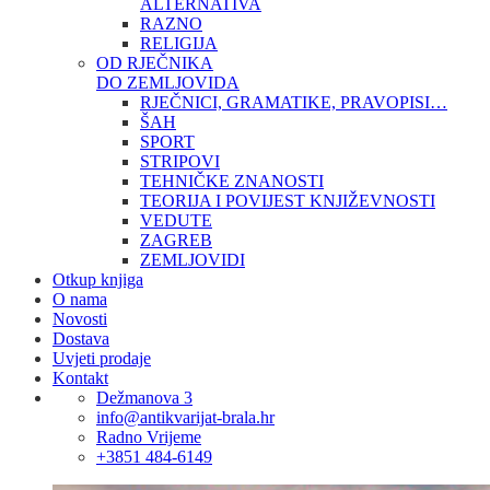
ALTERNATIVA
RAZNO
RELIGIJA
OD RJEČNIKA
DO ZEMLJOVIDA
RJEČNICI, GRAMATIKE, PRAVOPISI…
ŠAH
SPORT
STRIPOVI
TEHNIČKE ZNANOSTI
TEORIJA I POVIJEST KNJIŽEVNOSTI
VEDUTE
ZAGREB
ZEMLJOVIDI
Otkup knjiga
O nama
Novosti
Dostava
Uvjeti prodaje
Kontakt
Dežmanova 3
info@antikvarijat-brala.hr
Radno Vrijeme
+3851 484-6149