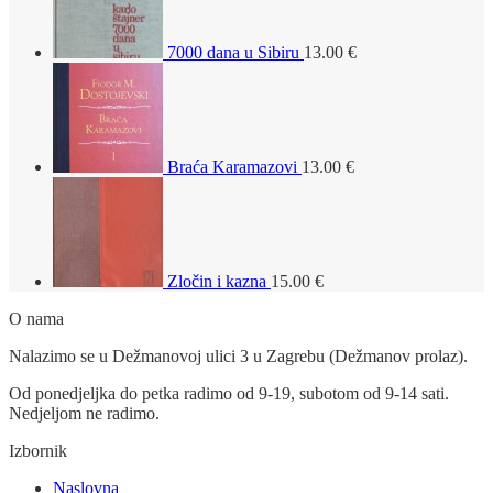
7000 dana u Sibiru
13.00
€
Braća Karamazovi
13.00
€
Zločin i kazna
15.00
€
O nama
Nalazimo se u Dežmanovoj ulici 3 u Zagrebu (Dežmanov prolaz).
Od ponedjeljka do petka radimo od 9-19, subotom od 9-14 sati.
Nedjeljom ne radimo.
Izbornik
Naslovna