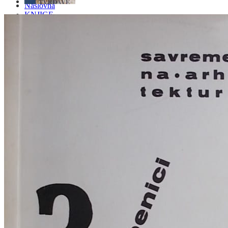
Naslovna
KNJIGE
OD ARHEOLOGIJE
DO KAZALIŠTE, FILM
ARHEOLOGIJA
ARHITEKTURA I URBANIZAM
BILJKE I ŽIVOTINJE
DOMAĆINSTVO
ENCIKLOPEDIJE I LEKSIKONI
ETNOLOGIJA
FILOZOFIJA, SOCIOLOGIJA, ANTROPOLOGIJA
FOTOGRAFIJA
GLAZBENA UMJETNOST
KAZALIŠTE, FILM
OD KNJIŽEVNOST
DO RELIGIJA
KNJIŽEVNOST
LIKOVNA UMJETNOST
LJEKOVITO BILJE I ZDRAVLJE
MITOLOGIJA
POVIJEST I PUBLICISTIKA
PRIRODNE ZNANOSTI
PSIHOLOGIJA, POPULARNA PSIHOLOGIJA,
ALTERNATIVA
RAZNO
RELIGIJA
OD RJEČNIKA
DO ZEMLJOVIDA