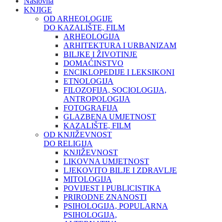
Naslovna
KNJIGE
OD ARHEOLOGIJE
DO KAZALIŠTE, FILM
ARHEOLOGIJA
ARHITEKTURA I URBANIZAM
BILJKE I ŽIVOTINJE
DOMAĆINSTVO
ENCIKLOPEDIJE I LEKSIKONI
ETNOLOGIJA
FILOZOFIJA, SOCIOLOGIJA,
ANTROPOLOGIJA
FOTOGRAFIJA
GLAZBENA UMJETNOST
KAZALIŠTE, FILM
OD KNJIŽEVNOST
DO RELIGIJA
KNJIŽEVNOST
LIKOVNA UMJETNOST
LJEKOVITO BILJE I ZDRAVLJE
MITOLOGIJA
POVIJEST I PUBLICISTIKA
PRIRODNE ZNANOSTI
PSIHOLOGIJA, POPULARNA
PSIHOLOGIJA,