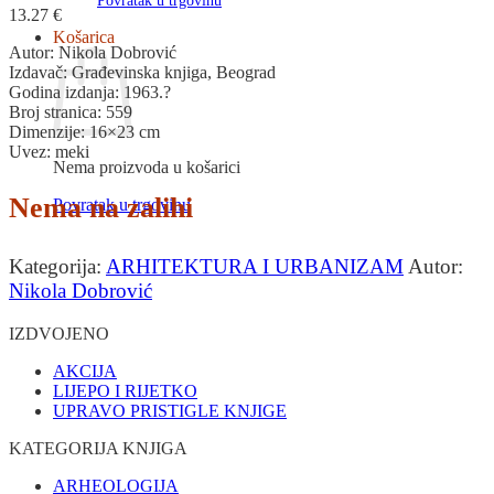
Povratak u trgovinu
13.27
€
Košarica
Autor: Nikola Dobrović
Izdavač: Građevinska knjiga, Beograd
Godina izdanja: 1963.?
Broj stranica: 559
Dimenzije: 16×23 cm
Uvez: meki
Nema proizvoda u košarici
Nema na zalihi
Povratak u trgovinu
Kategorija:
ARHITEKTURA I URBANIZAM
Autor:
Nikola Dobrović
IZDVOJENO
AKCIJA
LIJEPO I RIJETKO
UPRAVO PRISTIGLE KNJIGE
KATEGORIJA KNJIGA
ARHEOLOGIJA