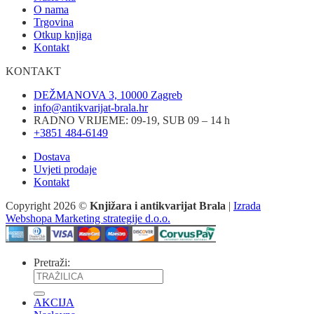
O nama
Trgovina
Otkup knjiga
Kontakt
KONTAKT
DEŽMANOVA 3, 10000 Zagreb
info@antikvarijat-brala.hr
RADNO VRIJEME: 09-19, SUB 09 – 14 h
+3851 484-6149
Dostava
Uvjeti prodaje
Kontakt
Copyright 2026 ©
Knjižara i antikvarijat Brala
|
Izrada
Webshopa Marketing strategije d.o.o.
Pretraži:
AKCIJA