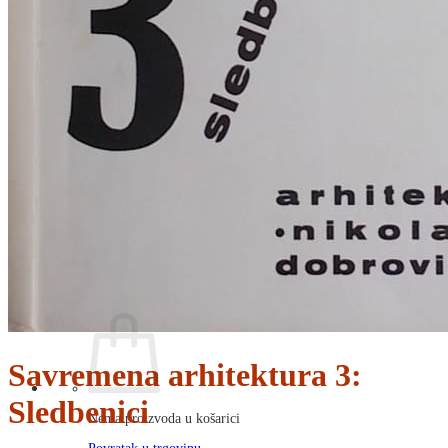
RJEČNICI, GRAMATIKE, PRAVOPISI…
ŠAH
SPORT
STRIPOVI
TEHNIČKE ZNANOSTI
TEORIJA I POVIJEST KNJIŽEVNOSTI
VEDUTE
ZAGREB
ZEMLJOVIDI
Otkup knjiga
O nama
Novosti
AKCIJA
Pretraži:
Savremena arhitektura 3:
Sledbenici
Nema proizvoda u košarici