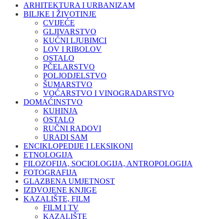
ARHITEKTURA I URBANIZAM
BILJKE I ŽIVOTINJE
CVIJEĆE
GLJIVARSTVO
KUĆNI LJUBIMCI
LOV I RIBOLOV
OSTALO
PČELARSTVO
POLJODJELSTVO
ŠUMARSTVO
VOĆARSTVO I VINOGRADARSTVO
DOMAĆINSTVO
KUHINJA
OSTALO
RUČNI RADOVI
URADI SAM
ENCIKLOPEDIJE I LEKSIKONI
ETNOLOGIJA
FILOZOFIJA, SOCIOLOGIJA, ANTROPOLOGIJA
FOTOGRAFIJA
GLAZBENA UMJETNOST
IZDVOJENE KNJIGE
KAZALIŠTE, FILM
FILM I TV
KAZALIŠTE