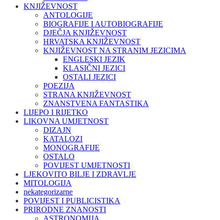
KNJIŽEVNOST
ANTOLOGIJE
BIOGRAFIJE I AUTOBIOGRAFIJE
DJEČJA KNJIŽEVNOST
HRVATSKA KNJIŽEVNOST
KNJIŽEVNOST NA STRANIM JEZICIMA
ENGLESKI JEZIK
KLASIČNI JEZICI
OSTALI JEZICI
POEZIJA
STRANA KNJIŽEVNOST
ZNANSTVENA FANTASTIKA
LIJEPO I RIJETKO
LIKOVNA UMJETNOST
DIZAJN
KATALOZI
MONOGRAFIJE
OSTALO
POVIJEST UMJETNOSTI
LJEKOVITO BILJE I ZDRAVLJE
MITOLOGIJA
nekategorizarne
POVIJEST I PUBLICISTIKA
PRIRODNE ZNANOSTI
ASTRONOMIJA