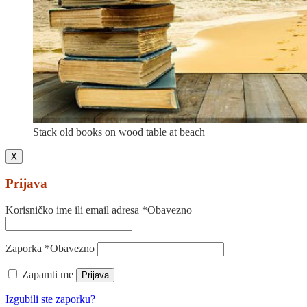
Stack old books on wood table at beach
X
Prijava
Korisničko ime ili email adresa
*
Obavezno
Zaporka
*
Obavezno
Zapamti me
Prijava
Izgubili ste zaporku?