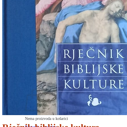
RJEČNICI, GRAMATIKE, PRAVOPISI…
ŠAH
SPORT
STRIPOVI
TEHNIČKE ZNANOSTI
TEORIJA I POVIJEST KNJIŽEVNOSTI
VEDUTE
ZAGREB
ZEMLJOVIDI
Otkup knjiga
O nama
Novosti
AKCIJA
Pretraži:
Nema proizvoda u košarici