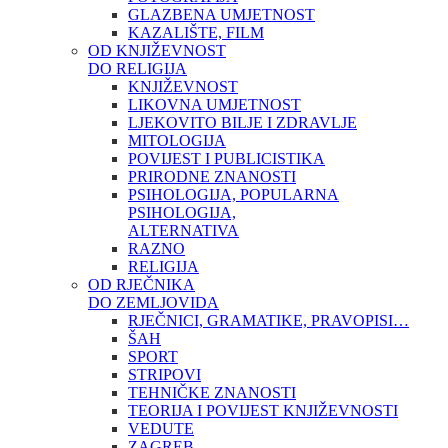
GLAZBENA UMJETNOST
KAZALIŠTE, FILM
OD KNJIŽEVNOST
DO RELIGIJA
KNJIŽEVNOST
LIKOVNA UMJETNOST
LJEKOVITO BILJE I ZDRAVLJE
MITOLOGIJA
POVIJEST I PUBLICISTIKA
PRIRODNE ZNANOSTI
PSIHOLOGIJA, POPULARNA
PSIHOLOGIJA,
ALTERNATIVA
RAZNO
RELIGIJA
OD RJEČNIKA
DO ZEMLJOVIDA
RJEČNICI, GRAMATIKE, PRAVOPISI…
ŠAH
SPORT
STRIPOVI
TEHNIČKE ZNANOSTI
TEORIJA I POVIJEST KNJIŽEVNOSTI
VEDUTE
ZAGREB