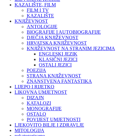
KAZALIŠTE, FILM
FILM I TV
KAZALIŠTE
KNJIŽEVNOST
ANTOLOGIJE
BIOGRAFIJE I AUTOBIOGRAFIJE
DJEČJA KNJIŽEVNOST
HRVATSKA KNJIŽEVNOST
KNJIŽEVNOST NA STRANIM JEZICIMA
ENGLESKI JEZIK
KLASIČNI JEZICI
OSTALI JEZICI
POEZIJA
STRANA KNJIŽEVNOST
ZNANSTVENA FANTASTIKA
LIJEPO I RIJETKO
LIKOVNA UMJETNOST
DIZAJN
KATALOZI
MONOGRAFIJE
OSTALO
POVIJEST UMJETNOSTI
LJEKOVITO BILJE I ZDRAVLJE
MITOLOGIJA
nekategorizarne