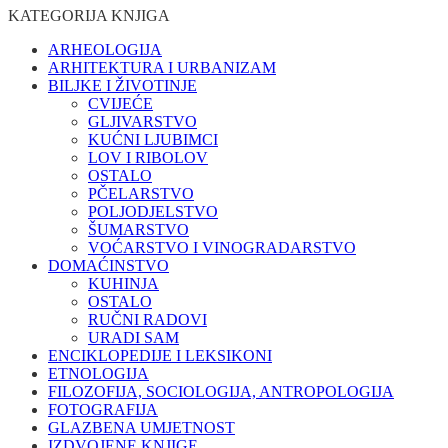
KATEGORIJA KNJIGA
ARHEOLOGIJA
ARHITEKTURA I URBANIZAM
BILJKE I ŽIVOTINJE
CVIJEĆE
GLJIVARSTVO
KUĆNI LJUBIMCI
LOV I RIBOLOV
OSTALO
PČELARSTVO
POLJODJELSTVO
ŠUMARSTVO
VOĆARSTVO I VINOGRADARSTVO
DOMAĆINSTVO
KUHINJA
OSTALO
RUČNI RADOVI
URADI SAM
ENCIKLOPEDIJE I LEKSIKONI
ETNOLOGIJA
FILOZOFIJA, SOCIOLOGIJA, ANTROPOLOGIJA
FOTOGRAFIJA
GLAZBENA UMJETNOST
IZDVOJENE KNJIGE