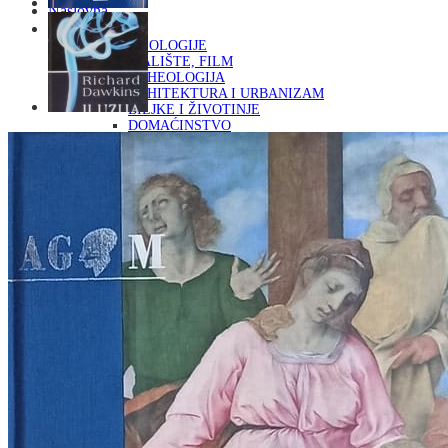
Naslovna
KNJIGE
OD ARHEOLOGIJE
DO KAZALIŠTE, FILM
ARHEOLOGIJA
ARHITEKTURA I URBANIZAM
BILJKE I ŽIVOTINJE
DOMAĆINSTVO
ENCIKLOPEDIJE I LEKSIKONI
ETNOLOGIJA
FILOZOFIJA, SOCIOLOGIJA, ANTROPOLOGIJA
FOTOGRAFIJA
GLAZBENA UMJETNOST
KAZALIŠTE, FILM
OD KNJIŽEVNOST
DO RELIGIJA
KNJIŽEVNOST
LIKOVNA UMJETNOST
LJEKOVITO BILJE I ZDRAVLJE
MITOLOGIJA
POVIJEST I PUBLICISTIKA
PRIRODNE ZNANOSTI
PSIHOLOGIJA, POPULARNA PSIHOLOGIJA,
ALTERNATIVA
RAZNO
RELIGIJA
OD RJEČNIKA
DO ZEMLJOVIDA