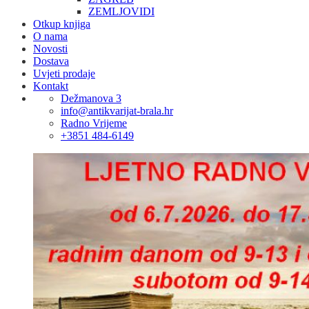
ZEMLJOVIDI
Otkup knjiga
O nama
Novosti
Dostava
Uvjeti prodaje
Kontakt
Dežmanova 3
info@antikvarijat-brala.hr
Radno Vrijeme
+3851 484-6149