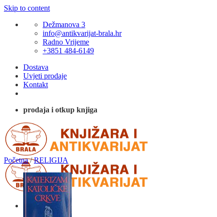
Skip to content
Dežmanova 3
info@antikvarijat-brala.hr
Radno Vrijeme
+3851 484-6149
Dostava
Uvjeti prodaje
Kontakt
prodaja i otkup knjiga
Početna
/
RELIGIJA