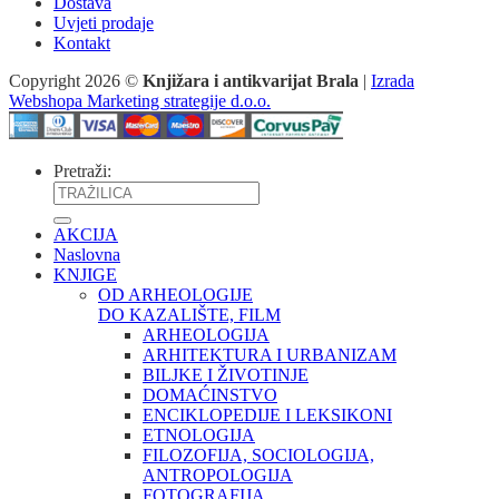
Dostava
Uvjeti prodaje
Kontakt
Copyright 2026 ©
Knjižara i antikvarijat Brala
|
Izrada
Webshopa Marketing strategije d.o.o.
Pretraži:
AKCIJA
Naslovna
KNJIGE
OD ARHEOLOGIJE
DO KAZALIŠTE, FILM
ARHEOLOGIJA
ARHITEKTURA I URBANIZAM
BILJKE I ŽIVOTINJE
DOMAĆINSTVO
ENCIKLOPEDIJE I LEKSIKONI
ETNOLOGIJA
FILOZOFIJA, SOCIOLOGIJA,
ANTROPOLOGIJA
FOTOGRAFIJA