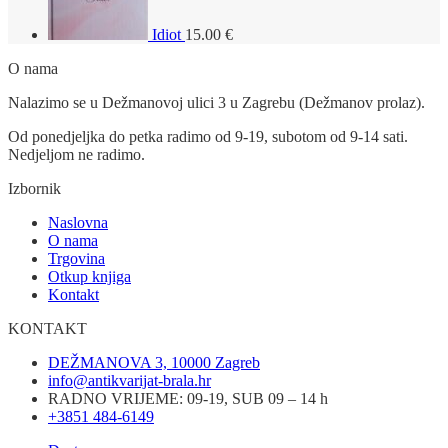
Idiot
15.00
€
O nama
Nalazimo se u Dežmanovoj ulici 3 u Zagrebu (Dežmanov prolaz).
Od ponedjeljka do petka radimo od 9-19, subotom od 9-14 sati.
Nedjeljom ne radimo.
Izbornik
Naslovna
O nama
Trgovina
Otkup knjiga
Kontakt
KONTAKT
DEŽMANOVA 3, 10000 Zagreb
info@antikvarijat-brala.hr
RADNO VRIJEME: 09-19, SUB 09 – 14 h
+3851 484-6149