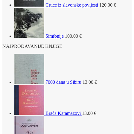
Crtice iz slavonske povijesti
120.00
€
Simfonije
100.00
€
NAJPRODAVANIJE KNJIGE
7000 dana u Sibiru
13.00
€
Braća Karamazovi
13.00
€