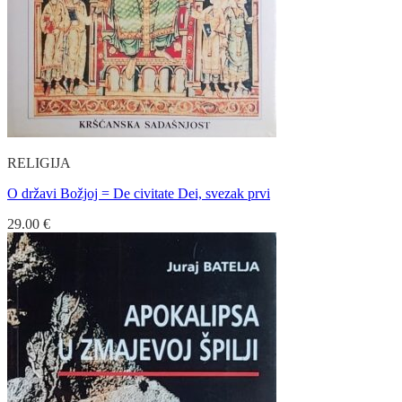
RELIGIJA
O državi Božjoj = De civitate Dei, svezak prvi
29.00
€