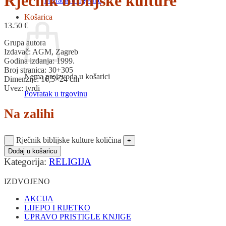
Rječnik biblijske kulture
Povratak u trgovinu
Košarica
13.50
€
Grupa autora
Izdavač: AGM, Zagreb
Godina izdanja: 1999.
Broj stranica: 30+305
Nema proizvoda u košarici
Dimenzije: 16,5×24 cm
Uvez: tvrdi
Povratak u trgovinu
Na zalihi
Rječnik biblijske kulture količina
Dodaj u košaricu
Kategorija:
RELIGIJA
IZDVOJENO
AKCIJA
LIJEPO I RIJETKO
UPRAVO PRISTIGLE KNJIGE