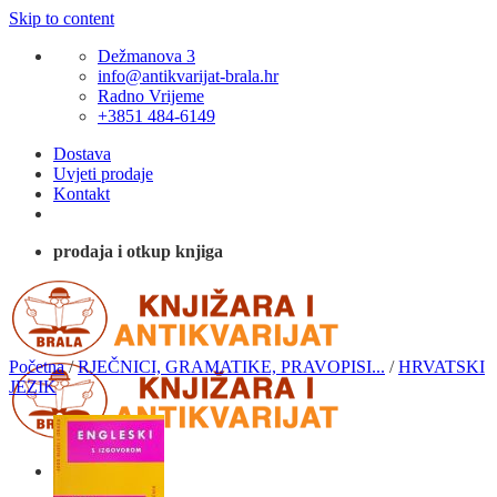
Skip to content
Dežmanova 3
info@antikvarijat-brala.hr
Radno Vrijeme
+3851 484-6149
Dostava
Uvjeti prodaje
Kontakt
prodaja i otkup knjiga
Početna
/
RJEČNICI, GRAMATIKE, PRAVOPISI...
/
HRVATSKI
JEZIK