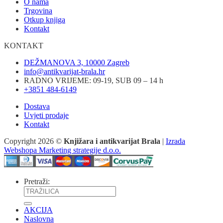
O nama
Trgovina
Otkup knjiga
Kontakt
KONTAKT
DEŽMANOVA 3, 10000 Zagreb
info@antikvarijat-brala.hr
RADNO VRIJEME: 09-19, SUB 09 – 14 h
+3851 484-6149
Dostava
Uvjeti prodaje
Kontakt
Copyright 2026 ©
Knjižara i antikvarijat Brala
|
Izrada
Webshopa Marketing strategije d.o.o.
Pretraži:
AKCIJA
Naslovna