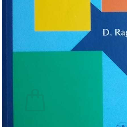
RJEČNICI, GRAMATIKE, PRAVOPISI…
ŠAH
SPORT
STRIPOVI
TEHNIČKE ZNANOSTI
TEORIJA I POVIJEST KNJIŽEVNOSTI
VEDUTE
ZAGREB
ZEMLJOVIDI
Otkup knjiga
O nama
Novosti
AKCIJA
Pretraži:
Nema proizvoda u košarici