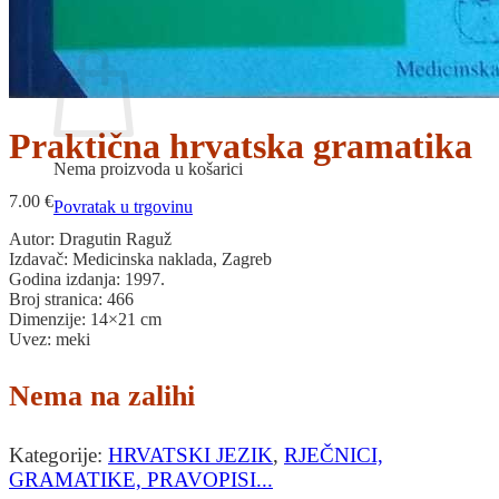
Povratak u trgovinu
Košarica
Praktična hrvatska gramatika
Nema proizvoda u košarici
7.00
€
Povratak u trgovinu
Autor: Dragutin Raguž
Izdavač: Medicinska naklada, Zagreb
Godina izdanja: 1997.
Broj stranica: 466
Dimenzije: 14×21 cm
Uvez: meki
Nema na zalihi
Kategorije:
HRVATSKI JEZIK
,
RJEČNICI,
GRAMATIKE, PRAVOPISI...