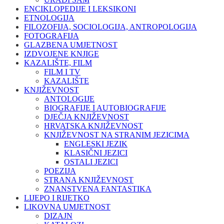
ENCIKLOPEDIJE I LEKSIKONI
ETNOLOGIJA
FILOZOFIJA, SOCIOLOGIJA, ANTROPOLOGIJA
FOTOGRAFIJA
GLAZBENA UMJETNOST
IZDVOJENE KNJIGE
KAZALIŠTE, FILM
FILM I TV
KAZALIŠTE
KNJIŽEVNOST
ANTOLOGIJE
BIOGRAFIJE I AUTOBIOGRAFIJE
DJEČJA KNJIŽEVNOST
HRVATSKA KNJIŽEVNOST
KNJIŽEVNOST NA STRANIM JEZICIMA
ENGLESKI JEZIK
KLASIČNI JEZICI
OSTALI JEZICI
POEZIJA
STRANA KNJIŽEVNOST
ZNANSTVENA FANTASTIKA
LIJEPO I RIJETKO
LIKOVNA UMJETNOST
DIZAJN