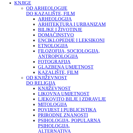
KNJIGE
OD ARHEOLOGIJE
DO KAZALIŠTE, FILM
ARHEOLOGIJA
ARHITEKTURA I URBANIZAM
BILJKE I ŽIVOTINJE
DOMAĆINSTVO
ENCIKLOPEDIJE I LEKSIKONI
ETNOLOGIJA
FILOZOFIJA, SOCIOLOGIJA,
ANTROPOLOGIJA
FOTOGRAFIJA
GLAZBENA UMJETNOST
KAZALIŠTE, FILM
OD KNJIŽEVNOST
DO RELIGIJA
KNJIŽEVNOST
LIKOVNA UMJETNOST
LJEKOVITO BILJE I ZDRAVLJE
MITOLOGIJA
POVIJEST I PUBLICISTIKA
PRIRODNE ZNANOSTI
PSIHOLOGIJA, POPULARNA
PSIHOLOGIJA,
ALTERNATIVA