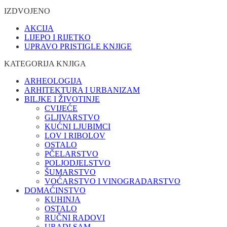
IZDVOJENO
AKCIJA
LIJEPO I RIJETKO
UPRAVO PRISTIGLE KNJIGE
KATEGORIJA KNJIGA
ARHEOLOGIJA
ARHITEKTURA I URBANIZAM
BILJKE I ŽIVOTINJE
CVIJEĆE
GLJIVARSTVO
KUĆNI LJUBIMCI
LOV I RIBOLOV
OSTALO
PČELARSTVO
POLJODJELSTVO
ŠUMARSTVO
VOĆARSTVO I VINOGRADARSTVO
DOMAĆINSTVO
KUHINJA
OSTALO
RUČNI RADOVI
URADI SAM