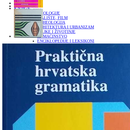
Naslovna
KNJIGE
OD ARHEOLOGIJE
DO KAZALIŠTE, FILM
ARHEOLOGIJA
ARHITEKTURA I URBANIZAM
BILJKE I ŽIVOTINJE
DOMAĆINSTVO
ENCIKLOPEDIJE I LEKSIKONI
ETNOLOGIJA
FILOZOFIJA, SOCIOLOGIJA, ANTROPOLOGIJA
FOTOGRAFIJA
GLAZBENA UMJETNOST
KAZALIŠTE, FILM
OD KNJIŽEVNOST
DO RELIGIJA
KNJIŽEVNOST
LIKOVNA UMJETNOST
LJEKOVITO BILJE I ZDRAVLJE
MITOLOGIJA
POVIJEST I PUBLICISTIKA
PRIRODNE ZNANOSTI
PSIHOLOGIJA, POPULARNA PSIHOLOGIJA,
ALTERNATIVA
RAZNO
RELIGIJA
OD RJEČNIKA
DO ZEMLJOVIDA