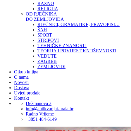
RAZNO
RELIGIJA
OD RJEČNIKA
DO ZEMLJOVIDA
RJEČNICI, GRAMATIKE, PRAVOPISI…
ŠAH
SPORT
STRIPOVI
TEHNIČKE ZNANOSTI
TEORIJA I POVIJEST KNJIŽEVNOSTI
VEDUTE
ZAGREB
ZEMLJOVIDI
Otkup knjiga
O nama
Novosti
Dostava
Uvjeti prodaje
Kontakt
Dežmanova 3
info@antikvarijat-brala.hr
Radno Vrijeme
+3851 484-6149