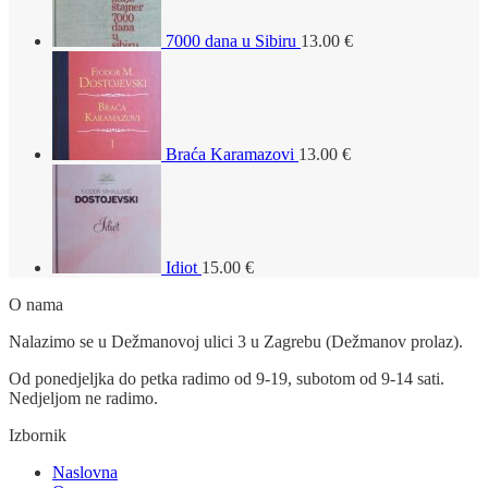
7000 dana u Sibiru
13.00
€
Braća Karamazovi
13.00
€
Idiot
15.00
€
O nama
Nalazimo se u Dežmanovoj ulici 3 u Zagrebu (Dežmanov prolaz).
Od ponedjeljka do petka radimo od 9-19, subotom od 9-14 sati.
Nedjeljom ne radimo.
Izbornik
Naslovna