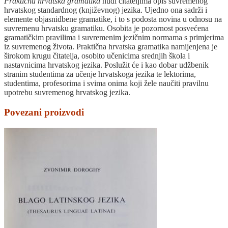
Praktična hrvatska gramatika
nudi čitateljima opis suvremenog
hrvatskog standardnog (književnog) jezika. Ujedno ona sadrži i
elemente objasnidbene gramatike, i to s podosta novina u odnosu na
suvremenu hrvatsku gramatiku. Osobita je pozornost posvećena
gramatičkim pravilima i suvremenim jezičnim normama s primjerima
iz suvremenog života. Praktična hrvatska gramatika namijenjena je
širokom krugu čitatelja, osobito učenicima srednjih škola i
nastavnicima hrvatskog jezika. Poslužit će i kao dobar udžbenik
stranim studentima za učenje hrvatskoga jezika te lektorima,
studentima, profesorima i svima onima koji žele naučiti pravilnu
upotrebu suvremenog hrvatskog jezika.
Povezani proizvodi