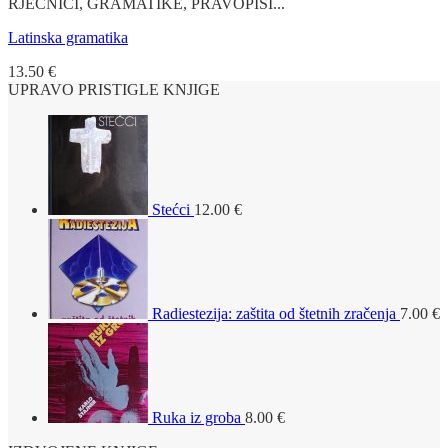
RJEČNICI, GRAMATIKE, PRAVOPISI...
Latinska gramatika
13.50
€
UPRAVO PRISTIGLE KNJIGE
Stećci
12.00
€
Radiestezija: zaštita od štetnih zračenja
7.00
€
Ruka iz groba
8.00
€