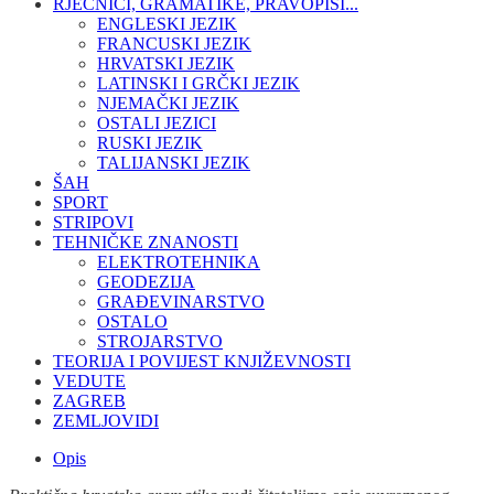
RJEČNICI, GRAMATIKE, PRAVOPISI...
ENGLESKI JEZIK
FRANCUSKI JEZIK
HRVATSKI JEZIK
LATINSKI I GRČKI JEZIK
NJEMAČKI JEZIK
OSTALI JEZICI
RUSKI JEZIK
TALIJANSKI JEZIK
ŠAH
SPORT
STRIPOVI
TEHNIČKE ZNANOSTI
ELEKTROTEHNIKA
GEODEZIJA
GRAĐEVINARSTVO
OSTALO
STROJARSTVO
TEORIJA I POVIJEST KNJIŽEVNOSTI
VEDUTE
ZAGREB
ZEMLJOVIDI
Opis