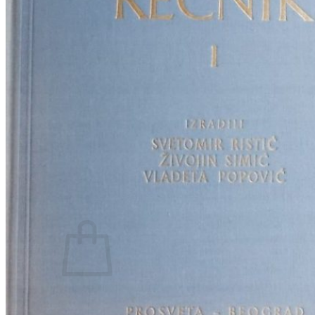
RJEČNICI, GRAMATIKE, PRAVOPISI…
ŠAH
SPORT
STRIPOVI
TEHNIČKE ZNANOSTI
TEORIJA I POVIJEST KNJIŽEVNOSTI
VEDUTE
ZAGREB
ZEMLJOVIDI
Otkup knjiga
O nama
Novosti
AKCIJA
Pretraži:
Nema proizvoda u košarici