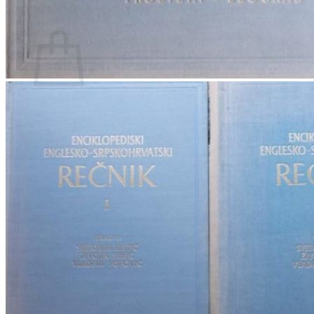
Povratak u trgovinu
Košarica
Nema proizvoda u košarici
Povratak u trgovinu