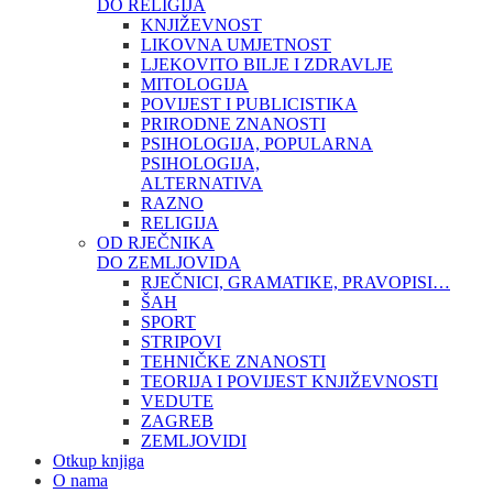
DO RELIGIJA
KNJIŽEVNOST
LIKOVNA UMJETNOST
LJEKOVITO BILJE I ZDRAVLJE
MITOLOGIJA
POVIJEST I PUBLICISTIKA
PRIRODNE ZNANOSTI
PSIHOLOGIJA, POPULARNA
PSIHOLOGIJA,
ALTERNATIVA
RAZNO
RELIGIJA
OD RJEČNIKA
DO ZEMLJOVIDA
RJEČNICI, GRAMATIKE, PRAVOPISI…
ŠAH
SPORT
STRIPOVI
TEHNIČKE ZNANOSTI
TEORIJA I POVIJEST KNJIŽEVNOSTI
VEDUTE
ZAGREB
ZEMLJOVIDI
Otkup knjiga
O nama