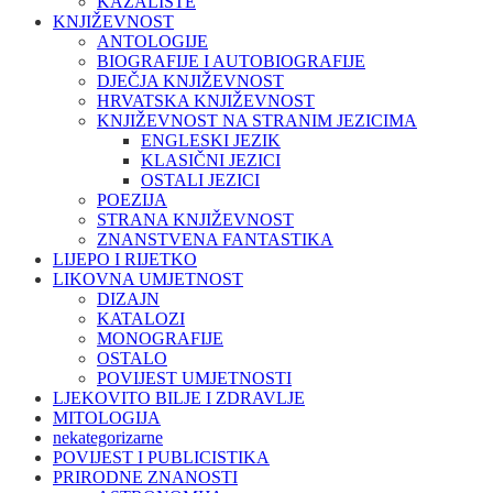
KAZALIŠTE
KNJIŽEVNOST
ANTOLOGIJE
BIOGRAFIJE I AUTOBIOGRAFIJE
DJEČJA KNJIŽEVNOST
HRVATSKA KNJIŽEVNOST
KNJIŽEVNOST NA STRANIM JEZICIMA
ENGLESKI JEZIK
KLASIČNI JEZICI
OSTALI JEZICI
POEZIJA
STRANA KNJIŽEVNOST
ZNANSTVENA FANTASTIKA
LIJEPO I RIJETKO
LIKOVNA UMJETNOST
DIZAJN
KATALOZI
MONOGRAFIJE
OSTALO
POVIJEST UMJETNOSTI
LJEKOVITO BILJE I ZDRAVLJE
MITOLOGIJA
nekategorizarne
POVIJEST I PUBLICISTIKA
PRIRODNE ZNANOSTI