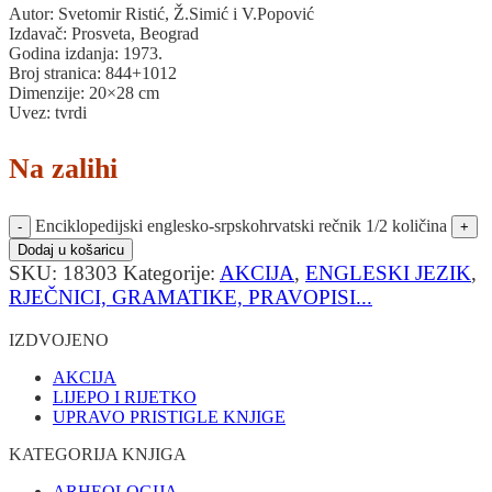
Autor: Svetomir Ristić, Ž.Simić i V.Popović
Izdavač: Prosveta, Beograd
Godina izdanja: 1973.
Broj stranica: 844+1012
Dimenzije: 20×28 cm
Uvez: tvrdi
Na zalihi
Enciklopedijski englesko-srpskohrvatski rečnik 1/2 količina
Dodaj u košaricu
SKU:
18303
Kategorije:
AKCIJA
,
ENGLESKI JEZIK
,
RJEČNICI, GRAMATIKE, PRAVOPISI...
IZDVOJENO
AKCIJA
LIJEPO I RIJETKO
UPRAVO PRISTIGLE KNJIGE
KATEGORIJA KNJIGA
ARHEOLOGIJA