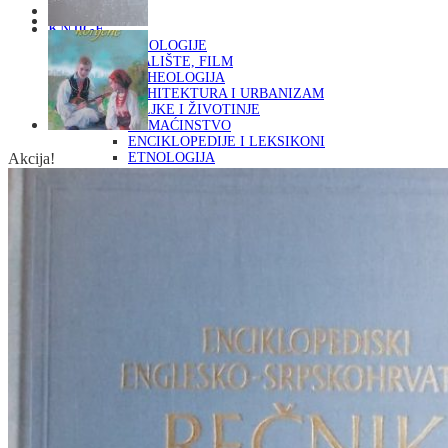
Naslovna
KNJIGE
OD ARHEOLOGIJE
DO KAZALIŠTE, FILM
ARHEOLOGIJA
ARHITEKTURA I URBANIZAM
BILJKE I ŽIVOTINJE
DOMAĆINSTVO
ENCIKLOPEDIJE I LEKSIKONI
Akcija!
ETNOLOGIJA
FILOZOFIJA, SOCIOLOGIJA, ANTROPOLOGIJA
FOTOGRAFIJA
GLAZBENA UMJETNOST
KAZALIŠTE, FILM
OD KNJIŽEVNOST
DO RELIGIJA
KNJIŽEVNOST
LIKOVNA UMJETNOST
LJEKOVITO BILJE I ZDRAVLJE
MITOLOGIJA
POVIJEST I PUBLICISTIKA
PRIRODNE ZNANOSTI
PSIHOLOGIJA, POPULARNA PSIHOLOGIJA,
ALTERNATIVA
RAZNO
RELIGIJA
OD RJEČNIKA
DO ZEMLJOVIDA