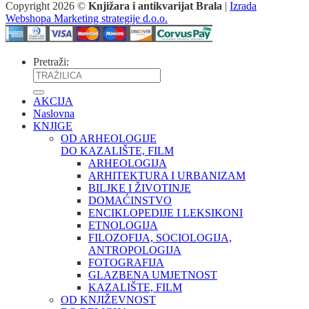
Copyright 2026 ©
Knjižara i antikvarijat Brala
|
Izrada
Webshopa Marketing strategije d.o.o.
Pretraži:
AKCIJA
Naslovna
KNJIGE
OD ARHEOLOGIJE
DO KAZALIŠTE, FILM
ARHEOLOGIJA
ARHITEKTURA I URBANIZAM
BILJKE I ŽIVOTINJE
DOMAĆINSTVO
ENCIKLOPEDIJE I LEKSIKONI
ETNOLOGIJA
FILOZOFIJA, SOCIOLOGIJA,
ANTROPOLOGIJA
FOTOGRAFIJA
GLAZBENA UMJETNOST
KAZALIŠTE, FILM
OD KNJIŽEVNOST