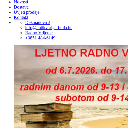
Novosti
Dostava
Uvjeti prodaje
Kontakt
Dežmanova 3
info@antikvarijat-brala.hr
Radno Vrijeme
+3851 484-6149