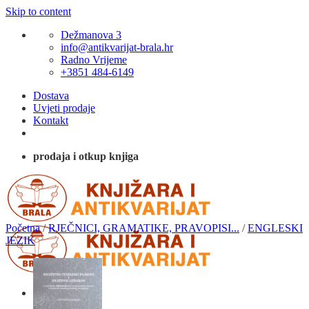
Skip to content
Dežmanova 3
info@antikvarijat-brala.hr
Radno Vrijeme
+3851 484-6149
Dostava
Uvjeti prodaje
Kontakt
prodaja i otkup knjiga
Početna
/
RJEČNICI, GRAMATIKE, PRAVOPISI...
/
ENGLESKI
JEZIK