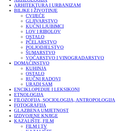
ARHITEKTURA I URBANIZAM
BILJKE I ŽIVOTINJE
CVIJEĆE
GLJIVARSTVO
KUĆNI LJUBIMCI
LOV I RIBOLOV
OSTALO
PČELARSTVO
POLJODJELSTVO
ŠUMARSTVO
VOĆARSTVO I VINOGRADARSTVO
DOMAĆINSTVO
KUHINJA
OSTALO
RUČNI RADOVI
URADI SAM
ENCIKLOPEDIJE I LEKSIKONI
ETNOLOGIJA
FILOZOFIJA, SOCIOLOGIJA, ANTROPOLOGIJA
FOTOGRAFIJA
GLAZBENA UMJETNOST
IZDVOJENE KNJIGE
KAZALIŠTE, FILM
FILM I TV