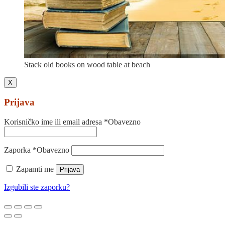
Stack old books on wood table at beach
X
Prijava
Korisničko ime ili email adresa
*
Obavezno
Zaporka
*
Obavezno
Zapamti me
Prijava
Izgubili ste zaporku?