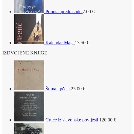
Ponos i predrasude
7.00
€
Kalendar Maja
13.50
€
IZDVOJENE KNJIGE
Šuma i pčela
25.00
€
Crtice iz slavonske povijesti
120.00
€