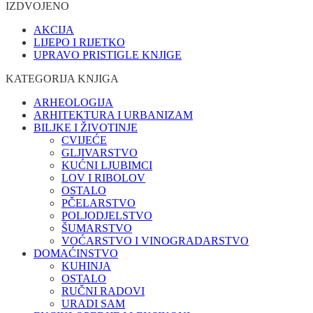
IZDVOJENO
AKCIJA
LIJEPO I RIJETKO
UPRAVO PRISTIGLE KNJIGE
KATEGORIJA KNJIGA
ARHEOLOGIJA
ARHITEKTURA I URBANIZAM
BILJKE I ŽIVOTINJE
CVIJEĆE
GLJIVARSTVO
KUĆNI LJUBIMCI
LOV I RIBOLOV
OSTALO
PČELARSTVO
POLJODJELSTVO
ŠUMARSTVO
VOĆARSTVO I VINOGRADARSTVO
DOMAĆINSTVO
KUHINJA
OSTALO
RUČNI RADOVI
URADI SAM