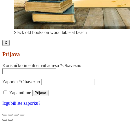
Stack old books on wood table at beach
X
Prijava
Korisničko ime ili email adresa
*
Obavezno
Zaporka
*
Obavezno
Zapamti me
Prijava
Izgubili ste zaporku?