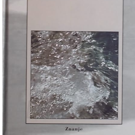
RJEČNICI, GRAMATIKE, PRAVOPISI…
ŠAH
SPORT
STRIPOVI
TEHNIČKE ZNANOSTI
TEORIJA I POVIJEST KNJIŽEVNOSTI
VEDUTE
ZAGREB
ZEMLJOVIDI
Otkup knjiga
O nama
Novosti
AKCIJA
Pretraži:
Nema proizvoda u košarici