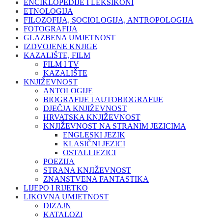
ENCIKLOPEDIJE I LEKSIKONI
ETNOLOGIJA
FILOZOFIJA, SOCIOLOGIJA, ANTROPOLOGIJA
FOTOGRAFIJA
GLAZBENA UMJETNOST
IZDVOJENE KNJIGE
KAZALIŠTE, FILM
FILM I TV
KAZALIŠTE
KNJIŽEVNOST
ANTOLOGIJE
BIOGRAFIJE I AUTOBIOGRAFIJE
DJEČJA KNJIŽEVNOST
HRVATSKA KNJIŽEVNOST
KNJIŽEVNOST NA STRANIM JEZICIMA
ENGLESKI JEZIK
KLASIČNI JEZICI
OSTALI JEZICI
POEZIJA
STRANA KNJIŽEVNOST
ZNANSTVENA FANTASTIKA
LIJEPO I RIJETKO
LIKOVNA UMJETNOST
DIZAJN
KATALOZI