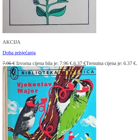
AKCIJA
Doba prisjećanja
7.96
€
Izvorna cijena bila je: 7.96 €.
6.37
€
Trenutna cijena je: 6.37 €.