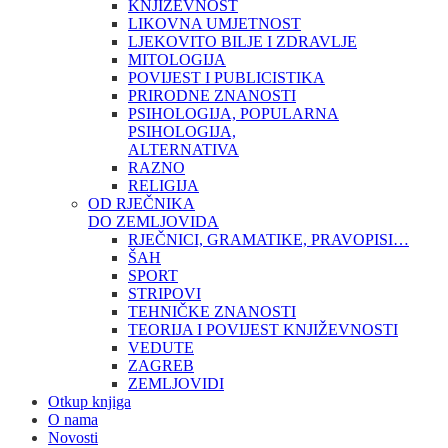
KNJIŽEVNOST
LIKOVNA UMJETNOST
LJEKOVITO BILJE I ZDRAVLJE
MITOLOGIJA
POVIJEST I PUBLICISTIKA
PRIRODNE ZNANOSTI
PSIHOLOGIJA, POPULARNA
PSIHOLOGIJA,
ALTERNATIVA
RAZNO
RELIGIJA
OD RJEČNIKA
DO ZEMLJOVIDA
RJEČNICI, GRAMATIKE, PRAVOPISI…
ŠAH
SPORT
STRIPOVI
TEHNIČKE ZNANOSTI
TEORIJA I POVIJEST KNJIŽEVNOSTI
VEDUTE
ZAGREB
ZEMLJOVIDI
Otkup knjiga
O nama
Novosti