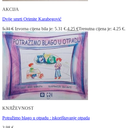
AKCIJA
Dvije smrti Orimite Karabegović
5.31
€
Izvorna cijena bila je: 5.31 €.
4.25
€
Trenutna cijena je: 4.25 €.
KNJIŽEVNOST
Potražimo blago u otpadu : iskorištavanje otpada
3.98
€