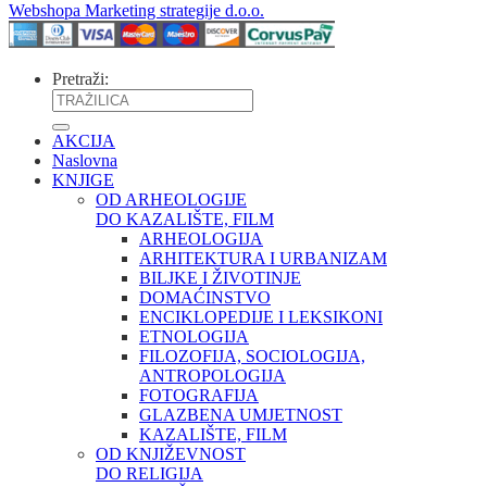
Webshopa Marketing strategije d.o.o.
Pretraži:
AKCIJA
Naslovna
KNJIGE
OD ARHEOLOGIJE
DO KAZALIŠTE, FILM
ARHEOLOGIJA
ARHITEKTURA I URBANIZAM
BILJKE I ŽIVOTINJE
DOMAĆINSTVO
ENCIKLOPEDIJE I LEKSIKONI
ETNOLOGIJA
FILOZOFIJA, SOCIOLOGIJA,
ANTROPOLOGIJA
FOTOGRAFIJA
GLAZBENA UMJETNOST
KAZALIŠTE, FILM
OD KNJIŽEVNOST
DO RELIGIJA