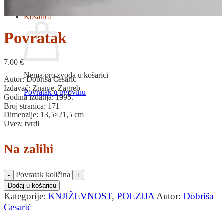
Povratak u trgovinu
Košarica
Povratak
7.00
€
Nema proizvoda u košarici
Autor: Dobriša Cesarić
Izdavač: Znanje, Zagreb
Povratak u trgovinu
Godina izdanja: 1995.
Broj stranica: 171
Dimenzije: 13,5×21,5 cm
Uvez: tvrdi
Na zalihi
Povratak količina
Dodaj u košaricu
Kategorije:
KNJIŽEVNOST
,
POEZIJA
Autor:
Dobriša
Cesarić