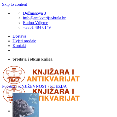
Skip to content
Dežmanova 3
info@antikvarijat-brala.hr
Radno Vrijeme
+3851 484-6149
Dostava
Uvjeti prodaje
Kontakt
prodaja i otkup knjiga
Početna
/
KNJIŽEVNOST
/
POEZIJA