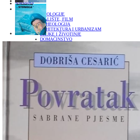
Naslovna
KNJIGE
OD ARHEOLOGIJE
DO KAZALIŠTE, FILM
ARHEOLOGIJA
ARHITEKTURA I URBANIZAM
BILJKE I ŽIVOTINJE
DOMAĆINSTVO
ENCIKLOPEDIJE I LEKSIKONI
ETNOLOGIJA
FILOZOFIJA, SOCIOLOGIJA, ANTROPOLOGIJA
FOTOGRAFIJA
GLAZBENA UMJETNOST
KAZALIŠTE, FILM
OD KNJIŽEVNOST
DO RELIGIJA
KNJIŽEVNOST
LIKOVNA UMJETNOST
LJEKOVITO BILJE I ZDRAVLJE
MITOLOGIJA
POVIJEST I PUBLICISTIKA
PRIRODNE ZNANOSTI
PSIHOLOGIJA, POPULARNA PSIHOLOGIJA,
ALTERNATIVA
RAZNO
RELIGIJA
OD RJEČNIKA
DO ZEMLJOVIDA