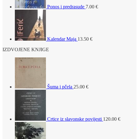
Ponos i predrasude
7.00
€
Kalendar Maja
13.50
€
IZDVOJENE KNJIGE
Šuma i pčela
25.00
€
Crtice iz slavonske povijesti
120.00
€