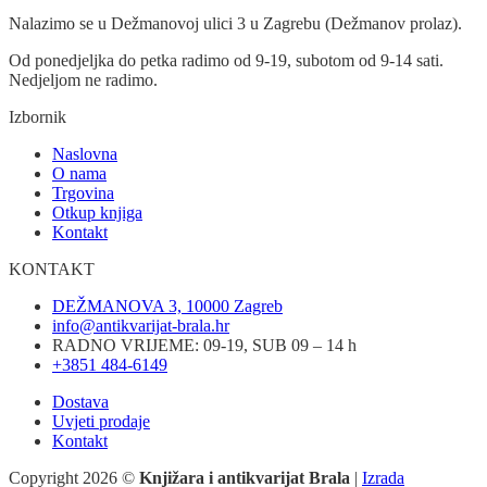
Nalazimo se u Dežmanovoj ulici 3 u Zagrebu (Dežmanov prolaz).
Od ponedjeljka do petka radimo od 9-19, subotom od 9-14 sati.
Nedjeljom ne radimo.
Izbornik
Naslovna
O nama
Trgovina
Otkup knjiga
Kontakt
KONTAKT
DEŽMANOVA 3, 10000 Zagreb
info@antikvarijat-brala.hr
RADNO VRIJEME: 09-19, SUB 09 – 14 h
+3851 484-6149
Dostava
Uvjeti prodaje
Kontakt
Copyright 2026 ©
Knjižara i antikvarijat Brala
|
Izrada