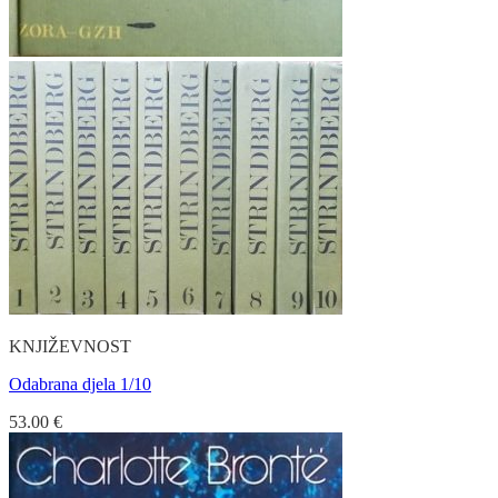
KNJIŽEVNOST
Odabrana djela 1/10
53.00
€