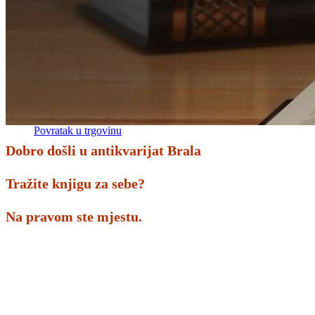
Povratak u trgovinu
Košarica
Nema proizvoda u košarici
Povratak u trgovinu
Dobro došli u antikvarijat Brala
Tražite knjigu za sebe?
Na pravom ste mjestu.