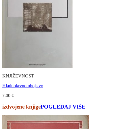
KNJIŽEVNOST
Hladnokrvno ubojstvo
7.00
€
izdvojene knjige
POGLEDAJ VIŠE