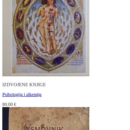
IZDVOJENE KNJIGE
Psihologija i alkemija
80.00
€