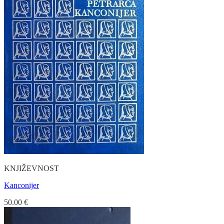
KNJIŽEVNOST
Kanconijer
50.00
€