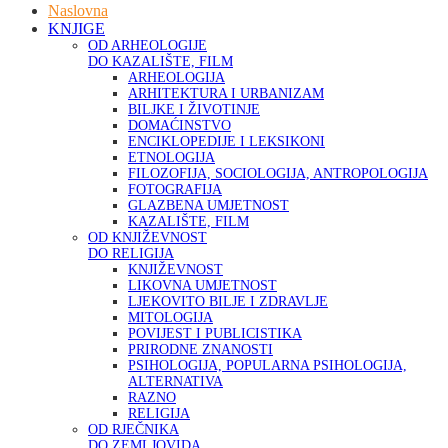
Naslovna
KNJIGE
OD ARHEOLOGIJE
DO KAZALIŠTE, FILM
ARHEOLOGIJA
ARHITEKTURA I URBANIZAM
BILJKE I ŽIVOTINJE
DOMAĆINSTVO
ENCIKLOPEDIJE I LEKSIKONI
ETNOLOGIJA
FILOZOFIJA, SOCIOLOGIJA, ANTROPOLOGIJA
FOTOGRAFIJA
GLAZBENA UMJETNOST
KAZALIŠTE, FILM
OD KNJIŽEVNOST
DO RELIGIJA
KNJIŽEVNOST
LIKOVNA UMJETNOST
LJEKOVITO BILJE I ZDRAVLJE
MITOLOGIJA
POVIJEST I PUBLICISTIKA
PRIRODNE ZNANOSTI
PSIHOLOGIJA, POPULARNA PSIHOLOGIJA,
ALTERNATIVA
RAZNO
RELIGIJA
OD RJEČNIKA
DO ZEMLJOVIDA