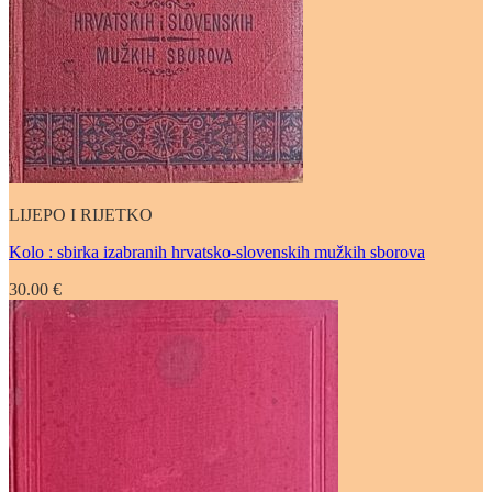
LIJEPO I RIJETKO
Kolo : sbirka izabranih hrvatsko-slovenskih mužkih sborova
30.00
€