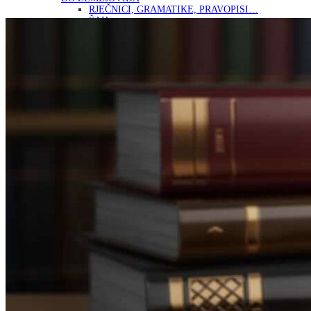
RJEČNICI, GRAMATIKE, PRAVOPISI…
ŠAH
SPORT
STRIPOVI
TEHNIČKE ZNANOSTI
TEORIJA I POVIJEST KNJIŽEVNOSTI
VEDUTE
ZAGREB
ZEMLJOVIDI
Otkup knjiga
O nama
Novosti
AKCIJA
Pretraži:
Nema proizvoda u košarici