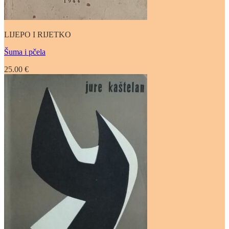
LIJEPO I RIJETKO
Šuma i pčela
25.00
€