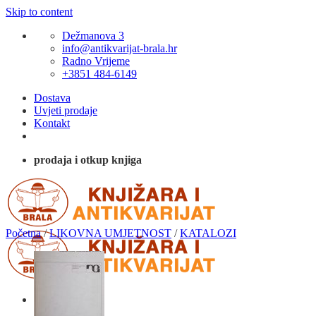
Skip to content
Dežmanova 3
info@antikvarijat-brala.hr
Radno Vrijeme
+3851 484-6149
Dostava
Uvjeti prodaje
Kontakt
prodaja i otkup knjiga
Početna
/
LIKOVNA UMJETNOST
/
KATALOZI