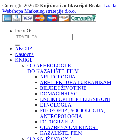
Copyright 2026 ©
Knjižara i antikvarijat Brala
|
Izrada
Webshopa Marketing strategije d.o.o.
Pretraži:
AKCIJA
Naslovna
KNJIGE
OD ARHEOLOGIJE
DO KAZALIŠTE, FILM
ARHEOLOGIJA
ARHITEKTURA I URBANIZAM
BILJKE I ŽIVOTINJE
DOMAĆINSTVO
ENCIKLOPEDIJE I LEKSIKONI
ETNOLOGIJA
FILOZOFIJA, SOCIOLOGIJA,
ANTROPOLOGIJA
FOTOGRAFIJA
GLAZBENA UMJETNOST
KAZALIŠTE, FILM
OD KNJIŽEVNOST