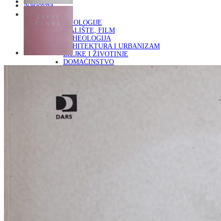
Naslovna
KNJIGE
OD ARHEOLOGIJE
DO KAZALIŠTE, FILM
ARHEOLOGIJA
ARHITEKTURA I URBANIZAM
BILJKE I ŽIVOTINJE
DOMAĆINSTVO
ENCIKLOPEDIJE I LEKSIKONI
ETNOLOGIJA
FILOZOFIJA, SOCIOLOGIJA, ANTROPOLOGIJA
FOTOGRAFIJA
GLAZBENA UMJETNOST
KAZALIŠTE, FILM
OD KNJIŽEVNOST
DO RELIGIJA
KNJIŽEVNOST
LIKOVNA UMJETNOST
LJEKOVITO BILJE I ZDRAVLJE
MITOLOGIJA
POVIJEST I PUBLICISTIKA
PRIRODNE ZNANOSTI
PSIHOLOGIJA, POPULARNA PSIHOLOGIJA,
ALTERNATIVA
RAZNO
RELIGIJA
OD RJEČNIKA
DO ZEMLJOVIDA