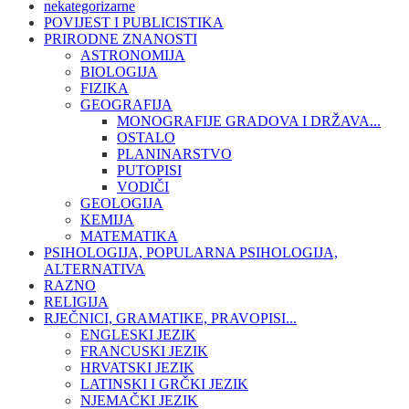
nekategorizarne
POVIJEST I PUBLICISTIKA
PRIRODNE ZNANOSTI
ASTRONOMIJA
BIOLOGIJA
FIZIKA
GEOGRAFIJA
MONOGRAFIJE GRADOVA I DRŽAVA...
OSTALO
PLANINARSTVO
PUTOPISI
VODIČI
GEOLOGIJA
KEMIJA
MATEMATIKA
PSIHOLOGIJA, POPULARNA PSIHOLOGIJA,
ALTERNATIVA
RAZNO
RELIGIJA
RJEČNICI, GRAMATIKE, PRAVOPISI...
ENGLESKI JEZIK
FRANCUSKI JEZIK
HRVATSKI JEZIK
LATINSKI I GRČKI JEZIK
NJEMAČKI JEZIK