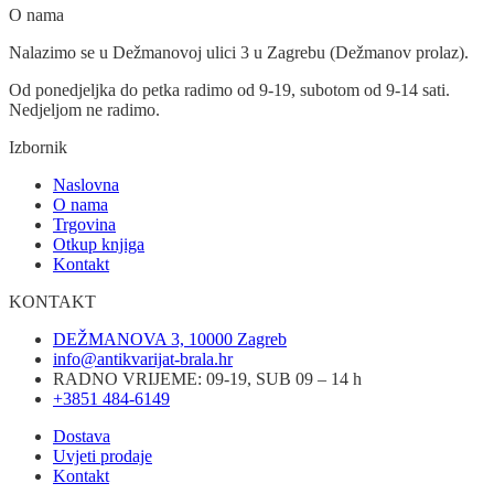
O nama
Nalazimo se u Dežmanovoj ulici 3 u Zagrebu (Dežmanov prolaz).
Od ponedjeljka do petka radimo od 9-19, subotom od 9-14 sati.
Nedjeljom ne radimo.
Izbornik
Naslovna
O nama
Trgovina
Otkup knjiga
Kontakt
KONTAKT
DEŽMANOVA 3, 10000 Zagreb
info@antikvarijat-brala.hr
RADNO VRIJEME: 09-19, SUB 09 – 14 h
+3851 484-6149
Dostava
Uvjeti prodaje
Kontakt