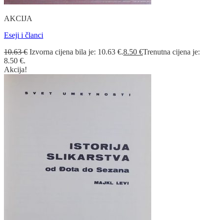
AKCIJA
Eseji i članci
10.63
€
Izvorna cijena bila je: 10.63 €.
8.50
€
Trenutna cijena je:
8.50 €.
Akcija!