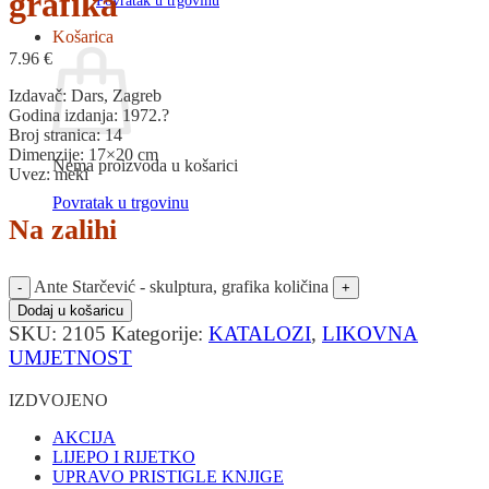
grafika
Povratak u trgovinu
Košarica
7.96
€
Izdavač: Dars, Zagreb
Godina izdanja: 1972.?
Broj stranica: 14
Dimenzije: 17×20 cm
Nema proizvoda u košarici
Uvez: meki
Povratak u trgovinu
Na zalihi
Ante Starčević - skulptura, grafika količina
Dodaj u košaricu
SKU:
2105
Kategorije:
KATALOZI
,
LIKOVNA
UMJETNOST
IZDVOJENO
AKCIJA
LIJEPO I RIJETKO
UPRAVO PRISTIGLE KNJIGE