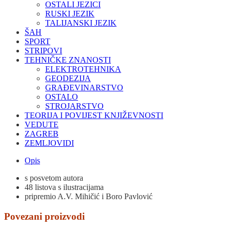
OSTALI JEZICI
RUSKI JEZIK
TALIJANSKI JEZIK
ŠAH
SPORT
STRIPOVI
TEHNIČKE ZNANOSTI
ELEKTROTEHNIKA
GEODEZIJA
GRAĐEVINARSTVO
OSTALO
STROJARSTVO
TEORIJA I POVIJEST KNJIŽEVNOSTI
VEDUTE
ZAGREB
ZEMLJOVIDI
Opis
s posvetom autora
48 listova s ilustracijama
pripremio A.V. Mihičić i Boro Pavlović
Povezani proizvodi