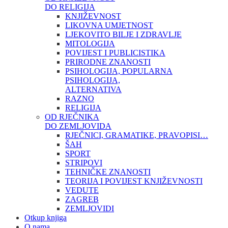
DO RELIGIJA
KNJIŽEVNOST
LIKOVNA UMJETNOST
LJEKOVITO BILJE I ZDRAVLJE
MITOLOGIJA
POVIJEST I PUBLICISTIKA
PRIRODNE ZNANOSTI
PSIHOLOGIJA, POPULARNA
PSIHOLOGIJA,
ALTERNATIVA
RAZNO
RELIGIJA
OD RJEČNIKA
DO ZEMLJOVIDA
RJEČNICI, GRAMATIKE, PRAVOPISI…
ŠAH
SPORT
STRIPOVI
TEHNIČKE ZNANOSTI
TEORIJA I POVIJEST KNJIŽEVNOSTI
VEDUTE
ZAGREB
ZEMLJOVIDI
Otkup knjiga
O nama