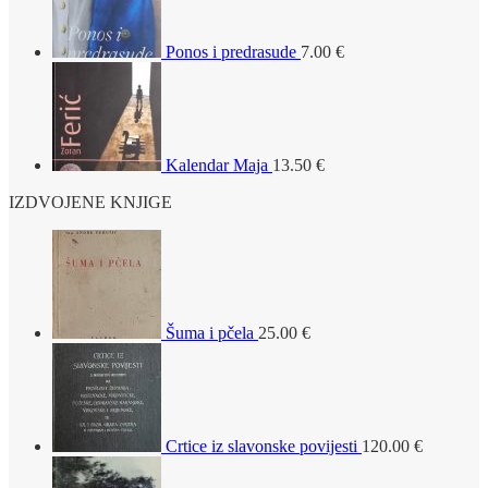
Ponos i predrasude
7.00
€
Kalendar Maja
13.50
€
IZDVOJENE KNJIGE
Šuma i pčela
25.00
€
Crtice iz slavonske povijesti
120.00
€