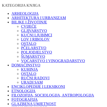
KATEGORIJA KNJIGA
ARHEOLOGIJA
ARHITEKTURA I URBANIZAM
BILJKE I ŽIVOTINJE
CVIJEĆE
GLJIVARSTVO
KUĆNI LJUBIMCI
LOV I RIBOLOV
OSTALO
PČELARSTVO
POLJODJELSTVO
ŠUMARSTVO
VOĆARSTVO I VINOGRADARSTVO
DOMAĆINSTVO
KUHINJA
OSTALO
RUČNI RADOVI
URADI SAM
ENCIKLOPEDIJE I LEKSIKONI
ETNOLOGIJA
FILOZOFIJA, SOCIOLOGIJA, ANTROPOLOGIJA
FOTOGRAFIJA
GLAZBENA UMJETNOST