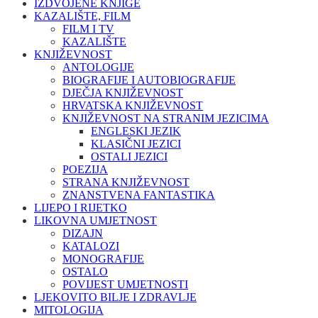
IZDVOJENE KNJIGE
KAZALIŠTE, FILM
FILM I TV
KAZALIŠTE
KNJIŽEVNOST
ANTOLOGIJE
BIOGRAFIJE I AUTOBIOGRAFIJE
DJEČJA KNJIŽEVNOST
HRVATSKA KNJIŽEVNOST
KNJIŽEVNOST NA STRANIM JEZICIMA
ENGLESKI JEZIK
KLASIČNI JEZICI
OSTALI JEZICI
POEZIJA
STRANA KNJIŽEVNOST
ZNANSTVENA FANTASTIKA
LIJEPO I RIJETKO
LIKOVNA UMJETNOST
DIZAJN
KATALOZI
MONOGRAFIJE
OSTALO
POVIJEST UMJETNOSTI
LJEKOVITO BILJE I ZDRAVLJE
MITOLOGIJA