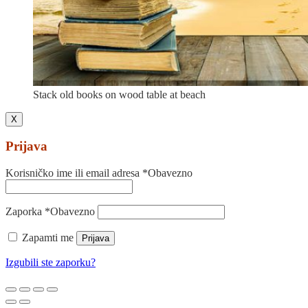
Stack old books on wood table at beach
X
Prijava
Korisničko ime ili email adresa
*
Obavezno
Zaporka
*
Obavezno
Zapamti me
Prijava
Izgubili ste zaporku?