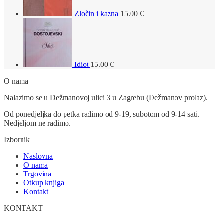
Zločin i kazna
15.00
€
Idiot
15.00
€
O nama
Nalazimo se u Dežmanovoj ulici 3 u Zagrebu (Dežmanov prolaz).
Od ponedjeljka do petka radimo od 9-19, subotom od 9-14 sati.
Nedjeljom ne radimo.
Izbornik
Naslovna
O nama
Trgovina
Otkup knjiga
Kontakt
KONTAKT