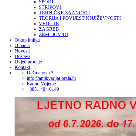
SPORT
STRIPOVI
TEHNIČKE ZNANOSTI
TEORIJA I POVIJEST KNJIŽEVNOSTI
VEDUTE
ZAGREB
ZEMLJOVIDI
Otkup knjiga
O nama
Novosti
Dostava
Uvjeti prodaje
Kontakt
Dežmanova 3
info@antikvarijat-brala.hr
Radno Vrijeme
+3851 484-6149