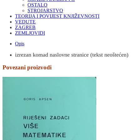
OSTALO
STROJARSTVO
TEORIJA I POVIJEST KNJIŽEVNOSTI
VEDUTE
ZAGREB
ZEMLJOVIDI
Opis
izrezan komad naslovne stranice (tekst neoštećen)
Povezani proizvodi