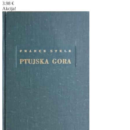
3.98
€
Akcija!