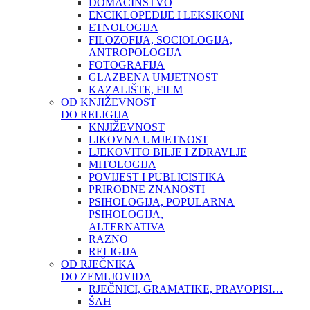
DOMAĆINSTVO
ENCIKLOPEDIJE I LEKSIKONI
ETNOLOGIJA
FILOZOFIJA, SOCIOLOGIJA,
ANTROPOLOGIJA
FOTOGRAFIJA
GLAZBENA UMJETNOST
KAZALIŠTE, FILM
OD KNJIŽEVNOST
DO RELIGIJA
KNJIŽEVNOST
LIKOVNA UMJETNOST
LJEKOVITO BILJE I ZDRAVLJE
MITOLOGIJA
POVIJEST I PUBLICISTIKA
PRIRODNE ZNANOSTI
PSIHOLOGIJA, POPULARNA
PSIHOLOGIJA,
ALTERNATIVA
RAZNO
RELIGIJA
OD RJEČNIKA
DO ZEMLJOVIDA
RJEČNICI, GRAMATIKE, PRAVOPISI…
ŠAH