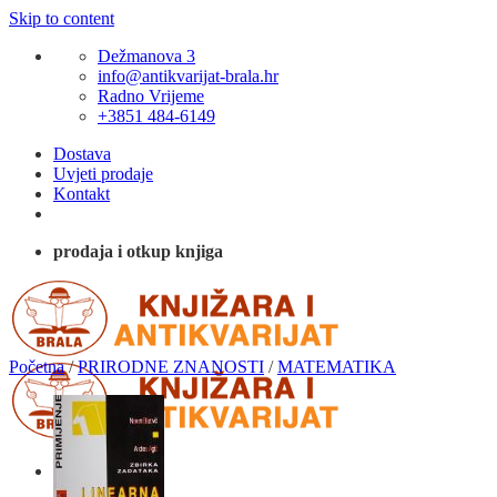
Skip to content
Dežmanova 3
info@antikvarijat-brala.hr
Radno Vrijeme
+3851 484-6149
Dostava
Uvjeti prodaje
Kontakt
prodaja i otkup knjiga
Početna
/
PRIRODNE ZNANOSTI
/
MATEMATIKA