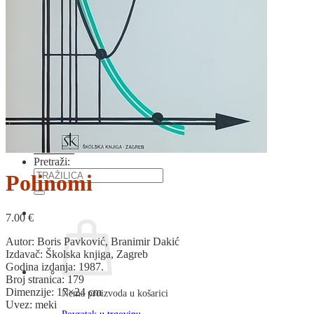
RJEČNICI, GRAMATIKE, PRAVOPISI…
ŠAH
SPORT
STRIPOVI
TEHNIČKE ZNANOSTI
TEORIJA I POVIJEST KNJIŽEVNOSTI
VEDUTE
ZAGREB
ZEMLJOVIDI
Otkup knjiga
O nama
Novosti
AKCIJA
Pretraži:
Polinomi
7.00
€
Autor: Boris Pavković, Branimir Dakić
Izdavač: Školska knjiga, Zagreb
Godina izdanja: 1987.
Broj stranica: 179
Dimenzije: 17×24 cm
Nema proizvoda u košarici
Uvez: meki