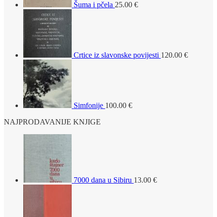
Šuma i pčela
25.00
€
Crtice iz slavonske povijesti
120.00
€
Simfonije
100.00
€
NAJPRODAVANIJE KNJIGE
7000 dana u Sibiru
13.00
€