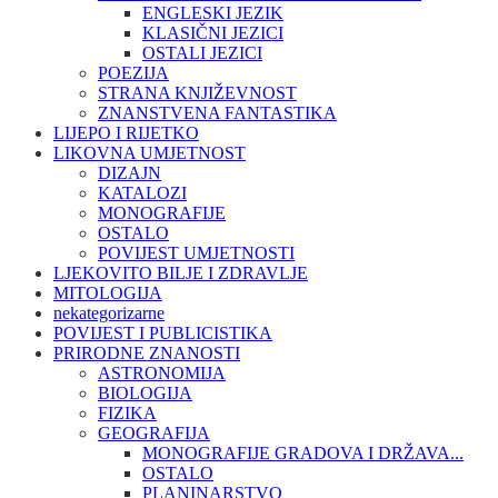
ENGLESKI JEZIK
KLASIČNI JEZICI
OSTALI JEZICI
POEZIJA
STRANA KNJIŽEVNOST
ZNANSTVENA FANTASTIKA
LIJEPO I RIJETKO
LIKOVNA UMJETNOST
DIZAJN
KATALOZI
MONOGRAFIJE
OSTALO
POVIJEST UMJETNOSTI
LJEKOVITO BILJE I ZDRAVLJE
MITOLOGIJA
nekategorizarne
POVIJEST I PUBLICISTIKA
PRIRODNE ZNANOSTI
ASTRONOMIJA
BIOLOGIJA
FIZIKA
GEOGRAFIJA
MONOGRAFIJE GRADOVA I DRŽAVA...
OSTALO
PLANINARSTVO