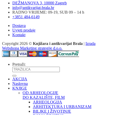
DEŽMANOVA 3, 10000 Zagreb
info@antikvarijat-brala.hr
RADNO VRIJEME: 09-19, SUB 09 – 14 h
+3851 484-6149
Dostava
Uvjeti prodaje
Kontakt
Copyright 2026 ©
Knjižara i antikvarijat Brala
|
Izrada
Webshopa Marketing strategije d.o.o.
Pretraži:
AKCIJA
Naslovna
KNJIGE
OD ARHEOLOGIJE
DO KAZALIŠTE, FILM
ARHEOLOGIJA
ARHITEKTURA I URBANIZAM
BILJKE I ŽIVOTINJE