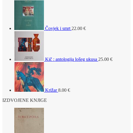
Čovjek i smrt
22.00
€
Kič : antologija lošeg ukusa
25.00
€
Križar
8.00
€
IZDVOJENE KNJIGE