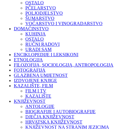
OSTALO
PČELARSTVO
POLJODJELSTVO
ŠUMARSTVO
VOĆARSTVO I VINOGRADARSTVO
DOMAĆINSTVO
KUHINJA
OSTALO
RUČNI RADOVI
URADI SAM
ENCIKLOPEDIJE I LEKSIKONI
ETNOLOGIJA
FILOZOFIJA, SOCIOLOGIJA, ANTROPOLOGIJA
FOTOGRAFIJA
GLAZBENA UMJETNOST
IZDVOJENE KNJIGE
KAZALIŠTE, FILM
FILM I TV
KAZALIŠTE
KNJIŽEVNOST
ANTOLOGIJE
BIOGRAFIJE I AUTOBIOGRAFIJE
DJEČJA KNJIŽEVNOST
HRVATSKA KNJIŽEVNOST
KNJIŽEVNOST NA STRANIM JEZICIMA