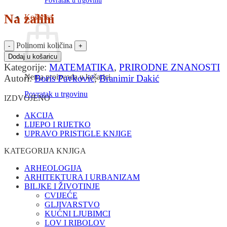
Povratak u trgovinu
Na zalihi
Košarica
Polinomi količina
Dodaj u košaricu
Kategorije:
MATEMATIKA
,
PRIRODNE ZNANOSTI
Nema proizvoda u košarici
Autori:
Boris Pavković
,
Branimir Dakić
Povratak u trgovinu
IZDVOJENO
AKCIJA
LIJEPO I RIJETKO
UPRAVO PRISTIGLE KNJIGE
KATEGORIJA KNJIGA
ARHEOLOGIJA
ARHITEKTURA I URBANIZAM
BILJKE I ŽIVOTINJE
CVIJEĆE
GLJIVARSTVO
KUĆNI LJUBIMCI
LOV I RIBOLOV