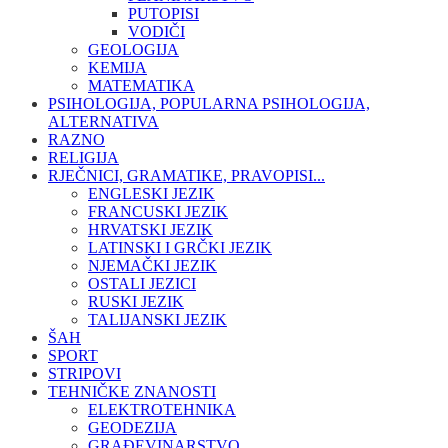
PUTOPISI
VODIČI
GEOLOGIJA
KEMIJA
MATEMATIKA
PSIHOLOGIJA, POPULARNA PSIHOLOGIJA,
ALTERNATIVA
RAZNO
RELIGIJA
RJEČNICI, GRAMATIKE, PRAVOPISI...
ENGLESKI JEZIK
FRANCUSKI JEZIK
HRVATSKI JEZIK
LATINSKI I GRČKI JEZIK
NJEMAČKI JEZIK
OSTALI JEZICI
RUSKI JEZIK
TALIJANSKI JEZIK
ŠAH
SPORT
STRIPOVI
TEHNIČKE ZNANOSTI
ELEKTROTEHNIKA
GEODEZIJA
GRAĐEVINARSTVO