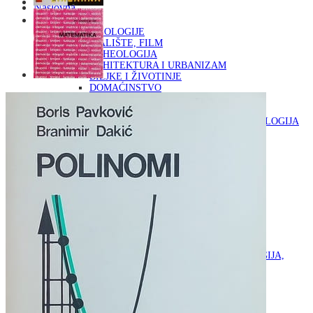
Naslovna
KNJIGE
OD ARHEOLOGIJE
DO KAZALIŠTE, FILM
ARHEOLOGIJA
ARHITEKTURA I URBANIZAM
BILJKE I ŽIVOTINJE
DOMAĆINSTVO
ENCIKLOPEDIJE I LEKSIKONI
ETNOLOGIJA
FILOZOFIJA, SOCIOLOGIJA, ANTROPOLOGIJA
FOTOGRAFIJA
GLAZBENA UMJETNOST
KAZALIŠTE, FILM
OD KNJIŽEVNOST
DO RELIGIJA
KNJIŽEVNOST
LIKOVNA UMJETNOST
LJEKOVITO BILJE I ZDRAVLJE
MITOLOGIJA
POVIJEST I PUBLICISTIKA
PRIRODNE ZNANOSTI
PSIHOLOGIJA, POPULARNA PSIHOLOGIJA,
ALTERNATIVA
RAZNO
RELIGIJA
OD RJEČNIKA
DO ZEMLJOVIDA