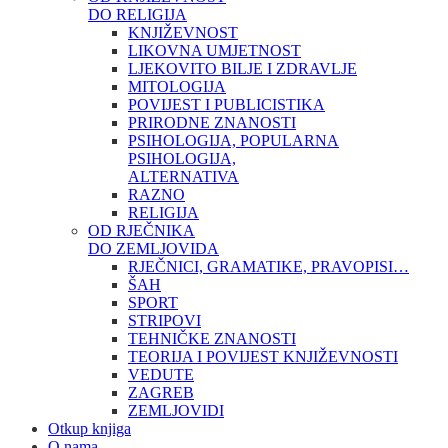
DO RELIGIJA
KNJIŽEVNOST
LIKOVNA UMJETNOST
LJEKOVITO BILJE I ZDRAVLJE
MITOLOGIJA
POVIJEST I PUBLICISTIKA
PRIRODNE ZNANOSTI
PSIHOLOGIJA, POPULARNA
PSIHOLOGIJA,
ALTERNATIVA
RAZNO
RELIGIJA
OD RJEČNIKA
DO ZEMLJOVIDA
RJEČNICI, GRAMATIKE, PRAVOPISI…
ŠAH
SPORT
STRIPOVI
TEHNIČKE ZNANOSTI
TEORIJA I POVIJEST KNJIŽEVNOSTI
VEDUTE
ZAGREB
ZEMLJOVIDI
Otkup knjiga
O nama