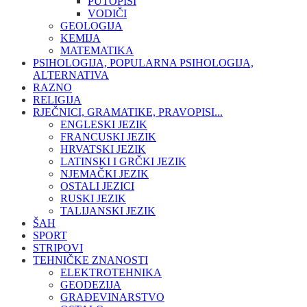
PUTOPISI
VODIČI
GEOLOGIJA
KEMIJA
MATEMATIKA
PSIHOLOGIJA, POPULARNA PSIHOLOGIJA,
ALTERNATIVA
RAZNO
RELIGIJA
RJEČNICI, GRAMATIKE, PRAVOPISI...
ENGLESKI JEZIK
FRANCUSKI JEZIK
HRVATSKI JEZIK
LATINSKI I GRČKI JEZIK
NJEMAČKI JEZIK
OSTALI JEZICI
RUSKI JEZIK
TALIJANSKI JEZIK
ŠAH
SPORT
STRIPOVI
TEHNIČKE ZNANOSTI
ELEKTROTEHNIKA
GEODEZIJA
GRAĐEVINARSTVO