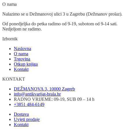
O nama
Nalazimo se u Dežmanovoj ulici 3 u Zagrebu (Dežmanov prolaz).
Od ponedjeljka do petka radimo od 9-19, subotom od 9-14 sati.
Nedjeljom ne radimo.
Izbornik
Naslovna
O nama
Trgovina
Otkup knjiga
Kontakt
KONTAKT
DEŽMANOVA 3, 10000 Zagreb
info@antikvarijat-brala.hr
RADNO VRIJEME: 09-19, SUB 09 – 14 h
+3851 484-6149
Dostava
Uvjeti prodaje
Kontakt