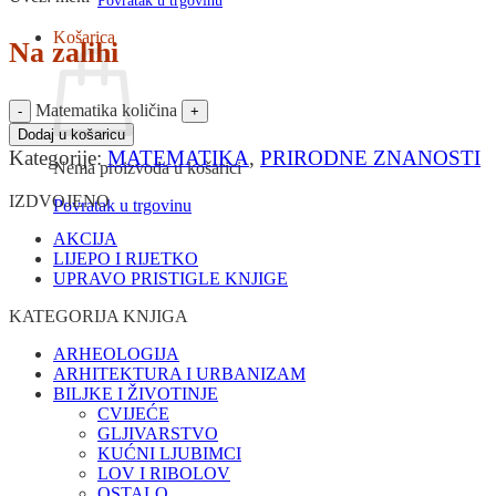
Povratak u trgovinu
Košarica
Na zalihi
Matematika količina
Dodaj u košaricu
Kategorije:
MATEMATIKA
,
PRIRODNE ZNANOSTI
Nema proizvoda u košarici
IZDVOJENO
Povratak u trgovinu
AKCIJA
LIJEPO I RIJETKO
UPRAVO PRISTIGLE KNJIGE
KATEGORIJA KNJIGA
ARHEOLOGIJA
ARHITEKTURA I URBANIZAM
BILJKE I ŽIVOTINJE
CVIJEĆE
GLJIVARSTVO
KUĆNI LJUBIMCI
LOV I RIBOLOV
OSTALO