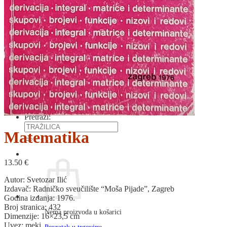
RJEČNICI, GRAMATIKE, PRAVOPISI…
ŠAH
SPORT
STRIPOVI
TEHNIČKE ZNANOSTI
TEORIJA I POVIJEST KNJIŽEVNOSTI
VEDUTE
ZAGREB
ZEMLJOVIDI
Otkup knjiga
O nama
Novosti
AKCIJA
Pretraži:
Matematika
13.50
€
Autor: Svetozar Ilić
Izdavač: Radničko sveučilište “Moša Pijade”, Zagreb
Godina izdanja: 1976.
Broj stranica: 432
Nema proizvoda u košarici
Dimenzije: 16×23,5 cm
Uvez: meki