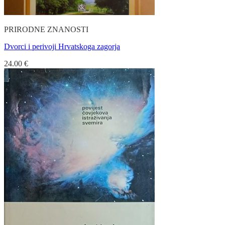
PRIRODNE ZNANOSTI
Dvorci i perivoji Hrvatskoga zagorja
24.00
€