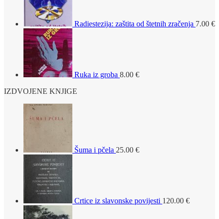
Radiestezija: zaštita od štetnih zračenja
7.00
€
Ruka iz groba
8.00
€
IZDVOJENE KNJIGE
Šuma i pčela
25.00
€
Crtice iz slavonske povijesti
120.00
€