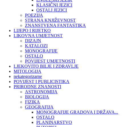
KLASIČNI JEZICI
OSTALI JEZICI
POEZIJA
STRANA KNJIŽEVNOST
ZNANSTVENA FANTASTIKA
LIJEPO I RIJETKO
LIKOVNA UMJETNOST
DIZAJN
KATALOZI
MONOGRAFIJE
OSTALO
POVIJEST UMJETNOSTI
LJEKOVITO BILJE I ZDRAVLJE
MITOLOGIJA
nekategorizarne
POVIJEST I PUBLICISTIKA
PRIRODNE ZNANOSTI
ASTRONOMIJA
BIOLOGIJA
FIZIKA
GEOGRAFIJA
MONOGRAFIJE GRADOVA I DRŽAVA...
OSTALO
PLANINARSTVO