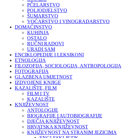
PČELARSTVO
POLJODJELSTVO
ŠUMARSTVO
VOĆARSTVO I VINOGRADARSTVO
DOMAĆINSTVO
KUHINJA
OSTALO
RUČNI RADOVI
URADI SAM
ENCIKLOPEDIJE I LEKSIKONI
ETNOLOGIJA
FILOZOFIJA, SOCIOLOGIJA, ANTROPOLOGIJA
FOTOGRAFIJA
GLAZBENA UMJETNOST
IZDVOJENE KNJIGE
KAZALIŠTE, FILM
FILM I TV
KAZALIŠTE
KNJIŽEVNOST
ANTOLOGIJE
BIOGRAFIJE I AUTOBIOGRAFIJE
DJEČJA KNJIŽEVNOST
HRVATSKA KNJIŽEVNOST
KNJIŽEVNOST NA STRANIM JEZICIMA
ENGLESKI JEZIK