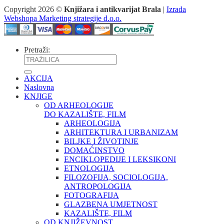
Copyright 2026 ©
Knjižara i antikvarijat Brala
|
Izrada
Webshopa Marketing strategije d.o.o.
Pretraži:
AKCIJA
Naslovna
KNJIGE
OD ARHEOLOGIJE
DO KAZALIŠTE, FILM
ARHEOLOGIJA
ARHITEKTURA I URBANIZAM
BILJKE I ŽIVOTINJE
DOMAĆINSTVO
ENCIKLOPEDIJE I LEKSIKONI
ETNOLOGIJA
FILOZOFIJA, SOCIOLOGIJA,
ANTROPOLOGIJA
FOTOGRAFIJA
GLAZBENA UMJETNOST
KAZALIŠTE, FILM
OD KNJIŽEVNOST