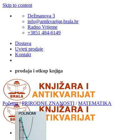
Skip to content
Dežmanova 3
info@antikvarijat-brala.hr
Radno Vrijeme
+3851 484-6149
Dostava
Uvjeti prodaje
Kontakt
prodaja i otkup knjiga
Početna
/
PRIRODNE ZNANOSTI
/
MATEMATIKA