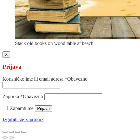
Stack old books on wood table at beach
X
Prijava
Korisničko ime ili email adresa
*
Obavezno
Zaporka
*
Obavezno
Zapamti me
Prijava
Izgubili ste zaporku?