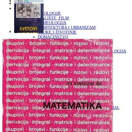
Naslovna
KNJIGE
OD ARHEOLOGIJE
DO KAZALIŠTE, FILM
ARHEOLOGIJA
ARHITEKTURA I URBANIZAM
BILJKE I ŽIVOTINJE
DOMAĆINSTVO
ENCIKLOPEDIJE I LEKSIKONI
ETNOLOGIJA
FILOZOFIJA, SOCIOLOGIJA, ANTROPOLOGIJA
FOTOGRAFIJA
GLAZBENA UMJETNOST
KAZALIŠTE, FILM
OD KNJIŽEVNOST
DO RELIGIJA
KNJIŽEVNOST
LIKOVNA UMJETNOST
LJEKOVITO BILJE I ZDRAVLJE
MITOLOGIJA
POVIJEST I PUBLICISTIKA
PRIRODNE ZNANOSTI
PSIHOLOGIJA, POPULARNA PSIHOLOGIJA,
ALTERNATIVA
RAZNO
RELIGIJA
OD RJEČNIKA
DO ZEMLJOVIDA