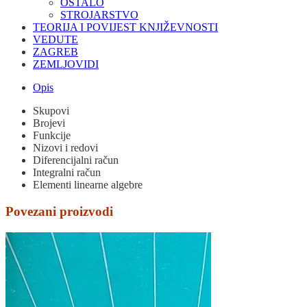
OSTALO
STROJARSTVO
TEORIJA I POVIJEST KNJIŽEVNOSTI
VEDUTE
ZAGREB
ZEMLJOVIDI
Opis
Skupovi
Brojevi
Funkcije
Nizovi i redovi
Diferencijalni račun
Integralni račun
Elementi linearne algebre
Povezani proizvodi