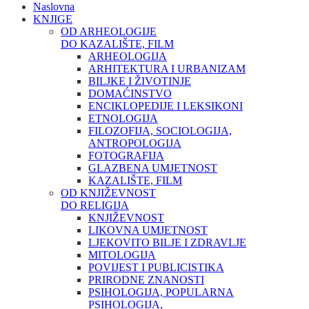
Naslovna
KNJIGE
OD ARHEOLOGIJE
DO KAZALIŠTE, FILM
ARHEOLOGIJA
ARHITEKTURA I URBANIZAM
BILJKE I ŽIVOTINJE
DOMAĆINSTVO
ENCIKLOPEDIJE I LEKSIKONI
ETNOLOGIJA
FILOZOFIJA, SOCIOLOGIJA,
ANTROPOLOGIJA
FOTOGRAFIJA
GLAZBENA UMJETNOST
KAZALIŠTE, FILM
OD KNJIŽEVNOST
DO RELIGIJA
KNJIŽEVNOST
LIKOVNA UMJETNOST
LJEKOVITO BILJE I ZDRAVLJE
MITOLOGIJA
POVIJEST I PUBLICISTIKA
PRIRODNE ZNANOSTI
PSIHOLOGIJA, POPULARNA
PSIHOLOGIJA,