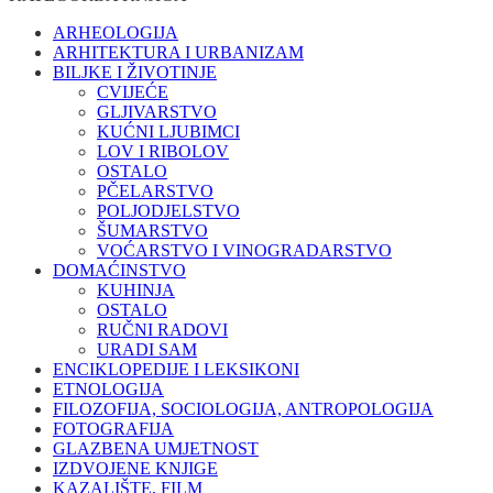
ARHEOLOGIJA
ARHITEKTURA I URBANIZAM
BILJKE I ŽIVOTINJE
CVIJEĆE
GLJIVARSTVO
KUĆNI LJUBIMCI
LOV I RIBOLOV
OSTALO
PČELARSTVO
POLJODJELSTVO
ŠUMARSTVO
VOĆARSTVO I VINOGRADARSTVO
DOMAĆINSTVO
KUHINJA
OSTALO
RUČNI RADOVI
URADI SAM
ENCIKLOPEDIJE I LEKSIKONI
ETNOLOGIJA
FILOZOFIJA, SOCIOLOGIJA, ANTROPOLOGIJA
FOTOGRAFIJA
GLAZBENA UMJETNOST
IZDVOJENE KNJIGE
KAZALIŠTE, FILM