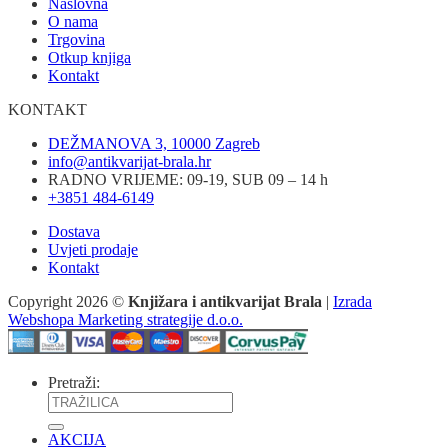
Naslovna
O nama
Trgovina
Otkup knjiga
Kontakt
KONTAKT
DEŽMANOVA 3, 10000 Zagreb
info@antikvarijat-brala.hr
RADNO VRIJEME: 09-19, SUB 09 – 14 h
+3851 484-6149
Dostava
Uvjeti prodaje
Kontakt
Copyright 2026 ©
Knjižara i antikvarijat Brala
|
Izrada
Webshopa Marketing strategije d.o.o.
Pretraži:
AKCIJA