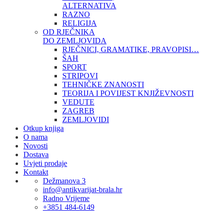
ALTERNATIVA
RAZNO
RELIGIJA
OD RJEČNIKA
DO ZEMLJOVIDA
RJEČNICI, GRAMATIKE, PRAVOPISI…
ŠAH
SPORT
STRIPOVI
TEHNIČKE ZNANOSTI
TEORIJA I POVIJEST KNJIŽEVNOSTI
VEDUTE
ZAGREB
ZEMLJOVIDI
Otkup knjiga
O nama
Novosti
Dostava
Uvjeti prodaje
Kontakt
Dežmanova 3
info@antikvarijat-brala.hr
Radno Vrijeme
+3851 484-6149