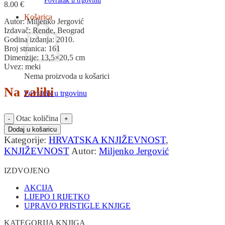
Povratak u trgovinu
8.00
€
Košarica
Autor: Miljenko Jergović
Izdavač: Rende, Beograd
Godina izdanja: 2010.
Broj stranica: 161
Dimenzije: 13,5×20,5 cm
Uvez: meki
Nema proizvoda u košarici
Na zalihi
Povratak u trgovinu
Otac količina
Dodaj u košaricu
Kategorije:
HRVATSKA KNJIŽEVNOST
,
KNJIŽEVNOST
Autor:
Miljenko Jergović
IZDVOJENO
AKCIJA
LIJEPO I RIJETKO
UPRAVO PRISTIGLE KNJIGE
KATEGORIJA KNJIGA