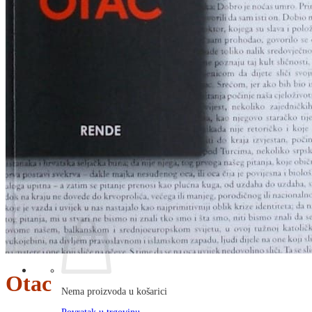
RJEČNICI, GRAMATIKE, PRAVOPISI…
ŠAH
SPORT
STRIPOVI
TEHNIČKE ZNANOSTI
TEORIJA I POVIJEST KNJIŽEVNOSTI
VEDUTE
ZAGREB
ZEMLJOVIDI
Otkup knjiga
O nama
Novosti
AKCIJA
Pretraži:
Otac
Nema proizvoda u košarici