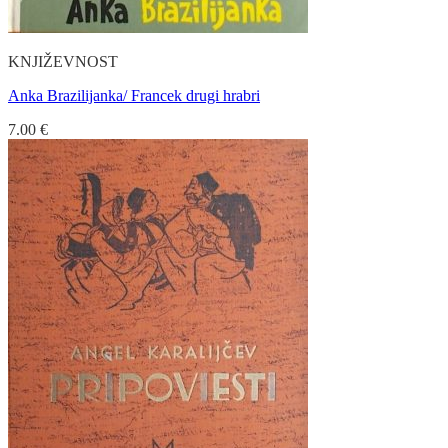
KNJIŽEVNOST
Anka Brazilijanka/ Francek drugi hrabri
7.00
€