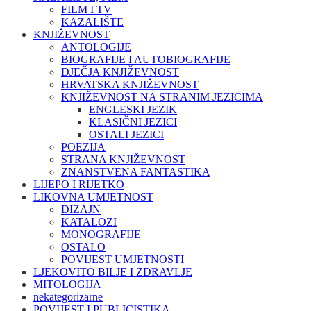
FILM I TV
KAZALIŠTE
KNJIŽEVNOST
ANTOLOGIJE
BIOGRAFIJE I AUTOBIOGRAFIJE
DJEČJA KNJIŽEVNOST
HRVATSKA KNJIŽEVNOST
KNJIŽEVNOST NA STRANIM JEZICIMA
ENGLESKI JEZIK
KLASIČNI JEZICI
OSTALI JEZICI
POEZIJA
STRANA KNJIŽEVNOST
ZNANSTVENA FANTASTIKA
LIJEPO I RIJETKO
LIKOVNA UMJETNOST
DIZAJN
KATALOZI
MONOGRAFIJE
OSTALO
POVIJEST UMJETNOSTI
LJEKOVITO BILJE I ZDRAVLJE
MITOLOGIJA
nekategorizarne
POVIJEST I PUBLICISTIKA