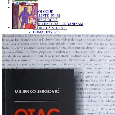
Naslovna
KNJIGE
OD ARHEOLOGIJE
DO KAZALIŠTE, FILM
ARHEOLOGIJA
ARHITEKTURA I URBANIZAM
BILJKE I ŽIVOTINJE
DOMAĆINSTVO
ENCIKLOPEDIJE I LEKSIKONI
ETNOLOGIJA
FILOZOFIJA, SOCIOLOGIJA, ANTROPOLOGIJA
FOTOGRAFIJA
GLAZBENA UMJETNOST
KAZALIŠTE, FILM
OD KNJIŽEVNOST
DO RELIGIJA
KNJIŽEVNOST
LIKOVNA UMJETNOST
LJEKOVITO BILJE I ZDRAVLJE
MITOLOGIJA
POVIJEST I PUBLICISTIKA
PRIRODNE ZNANOSTI
PSIHOLOGIJA, POPULARNA PSIHOLOGIJA,
ALTERNATIVA
RAZNO
RELIGIJA
OD RJEČNIKA
DO ZEMLJOVIDA