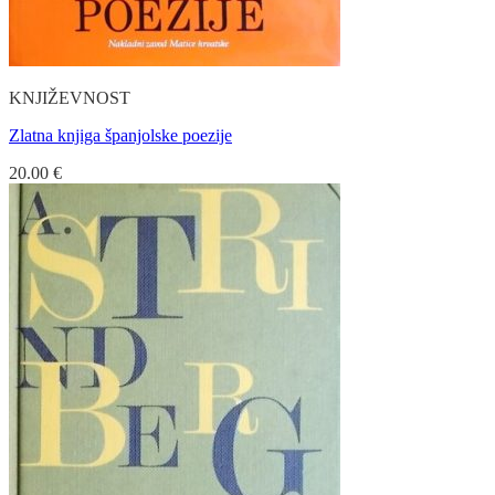
KNJIŽEVNOST
Zlatna knjiga španjolske poezije
20.00
€