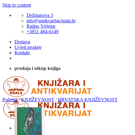
Skip to content
Dežmanova 3
info@antikvarijat-brala.hr
Radno Vrijeme
+3851 484-6149
Dostava
Uvjeti prodaje
Kontakt
prodaja i otkup knjiga
Početna
/
KNJIŽEVNOST
/
HRVATSKA KNJIŽEVNOST