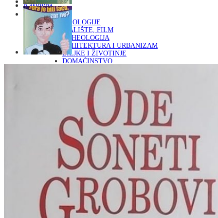
Naslovna
KNJIGE
OD ARHEOLOGIJE
DO KAZALIŠTE, FILM
ARHEOLOGIJA
ARHITEKTURA I URBANIZAM
BILJKE I ŽIVOTINJE
DOMAĆINSTVO
ENCIKLOPEDIJE I LEKSIKONI
ETNOLOGIJA
FILOZOFIJA, SOCIOLOGIJA, ANTROPOLOGIJA
FOTOGRAFIJA
GLAZBENA UMJETNOST
KAZALIŠTE, FILM
OD KNJIŽEVNOST
DO RELIGIJA
KNJIŽEVNOST
LIKOVNA UMJETNOST
LJEKOVITO BILJE I ZDRAVLJE
MITOLOGIJA
POVIJEST I PUBLICISTIKA
PRIRODNE ZNANOSTI
PSIHOLOGIJA, POPULARNA PSIHOLOGIJA,
ALTERNATIVA
RAZNO
RELIGIJA
OD RJEČNIKA
DO ZEMLJOVIDA