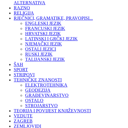
ALTERNATIVA
RAZNO
RELIGIJA
RJEČNICI, GRAMATIKE, PRAVOPISI...
ENGLESKI JEZIK
FRANCUSKI JEZIK
HRVATSKI JEZIK
LATINSKI I GRČKI JEZIK
NJEMAČKI JEZIK
OSTALI JEZICI
RUSKI JEZIK
TALIJANSKI JEZIK
ŠAH
SPORT
STRIPOVI
TEHNIČKE ZNANOSTI
ELEKTROTEHNIKA
GEODEZIJA
GRAĐEVINARSTVO
OSTALO
STROJARSTVO
TEORIJA I POVIJEST KNJIŽEVNOSTI
VEDUTE
ZAGREB
ZEMLJOVIDI