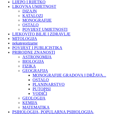
LIJEPO I RIJETKO
LIKOVNA UMJETNOST
DIZAJN
KATALOZI
MONOGRAFIJE
OSTALO
POVIJEST UMJETNOSTI
LJEKOVITO BILJE I ZDRAVLJE
MITOLOGIJA
nekategorizarne
POVIJEST I PUBLICISTIKA
PRIRODNE ZNANOSTI
ASTRONOMIJA
BIOLOGIJA
FIZIKA
GEOGRAFIJA
MONOGRAFIJE GRADOVA I DRŽAVA...
OSTALO
PLANINARSTVO
PUTOPISI
VODIČI
GEOLOGIJA
KEMIJA
MATEMATIKA
PSIHOLOGIJA, POPULARNA PSIHOLOGIJA,