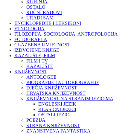
KUHINJA
OSTALO
RUČNI RADOVI
URADI SAM
ENCIKLOPEDIJE I LEKSIKONI
ETNOLOGIJA
FILOZOFIJA, SOCIOLOGIJA, ANTROPOLOGIJA
FOTOGRAFIJA
GLAZBENA UMJETNOST
IZDVOJENE KNJIGE
KAZALIŠTE, FILM
FILM I TV
KAZALIŠTE
KNJIŽEVNOST
ANTOLOGIJE
BIOGRAFIJE I AUTOBIOGRAFIJE
DJEČJA KNJIŽEVNOST
HRVATSKA KNJIŽEVNOST
KNJIŽEVNOST NA STRANIM JEZICIMA
ENGLESKI JEZIK
KLASIČNI JEZICI
OSTALI JEZICI
POEZIJA
STRANA KNJIŽEVNOST
ZNANSTVENA FANTASTIKA