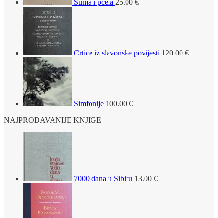
Šuma i pčela
25.00
€
Crtice iz slavonske povijesti
120.00
€
Simfonije
100.00
€
NAJPRODAVANIJE KNJIGE
7000 dana u Sibiru
13.00
€