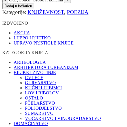
Dodaj u košaricu
Kategorije:
KNJIŽEVNOST
,
POEZIJA
IZDVOJENO
AKCIJA
LIJEPO I RIJETKO
UPRAVO PRISTIGLE KNJIGE
KATEGORIJA KNJIGA
ARHEOLOGIJA
ARHITEKTURA I URBANIZAM
BILJKE I ŽIVOTINJE
CVIJEĆE
GLJIVARSTVO
KUĆNI LJUBIMCI
LOV I RIBOLOV
OSTALO
PČELARSTVO
POLJODJELSTVO
ŠUMARSTVO
VOĆARSTVO I VINOGRADARSTVO
DOMAĆINSTVO