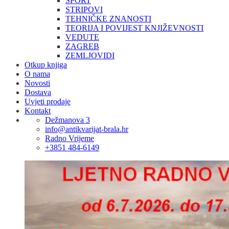
SPORT
STRIPOVI
TEHNIČKE ZNANOSTI
TEORIJA I POVIJEST KNJIŽEVNOSTI
VEDUTE
ZAGREB
ZEMLJOVIDI
Otkup knjiga
O nama
Novosti
Dostava
Uvjeti prodaje
Kontakt
Dežmanova 3
info@antikvarijat-brala.hr
Radno Vrijeme
+3851 484-6149