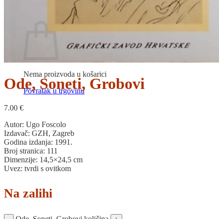
Povratak u trgovinu
Košarica
Nema proizvoda u košarici
Ode, Soneti, Grobovi
Povratak u trgovinu
7.00
€
Autor: Ugo Foscolo
Izdavač: GZH, Zagreb
Godina izdanja: 1991.
Broj stranica: 111
Dimenzije: 14,5×24,5 cm
Uvez: tvrdi s ovitkom
Na zalihi
Ode, Soneti, Grobovi količina