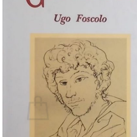
RJEČNICI, GRAMATIKE, PRAVOPISI…
ŠAH
SPORT
STRIPOVI
TEHNIČKE ZNANOSTI
TEORIJA I POVIJEST KNJIŽEVNOSTI
VEDUTE
ZAGREB
ZEMLJOVIDI
Otkup knjiga
O nama
Novosti
AKCIJA
Pretraži:
Nema proizvoda u košarici