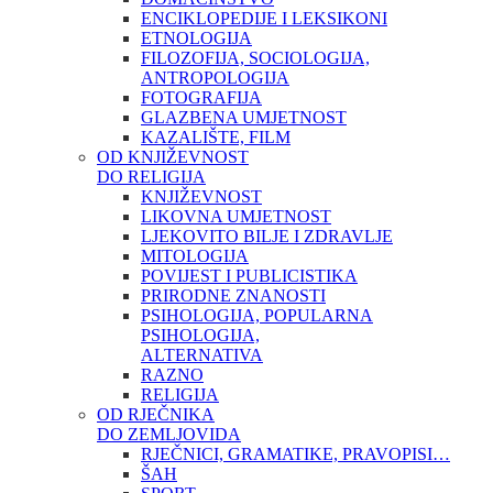
ENCIKLOPEDIJE I LEKSIKONI
ETNOLOGIJA
FILOZOFIJA, SOCIOLOGIJA,
ANTROPOLOGIJA
FOTOGRAFIJA
GLAZBENA UMJETNOST
KAZALIŠTE, FILM
OD KNJIŽEVNOST
DO RELIGIJA
KNJIŽEVNOST
LIKOVNA UMJETNOST
LJEKOVITO BILJE I ZDRAVLJE
MITOLOGIJA
POVIJEST I PUBLICISTIKA
PRIRODNE ZNANOSTI
PSIHOLOGIJA, POPULARNA
PSIHOLOGIJA,
ALTERNATIVA
RAZNO
RELIGIJA
OD RJEČNIKA
DO ZEMLJOVIDA
RJEČNICI, GRAMATIKE, PRAVOPISI…
ŠAH