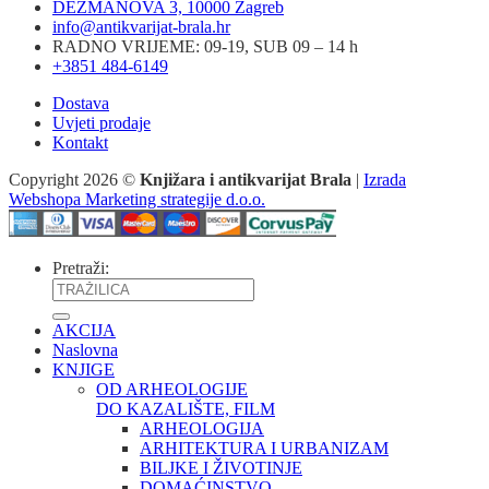
DEŽMANOVA 3, 10000 Zagreb
info@antikvarijat-brala.hr
RADNO VRIJEME: 09-19, SUB 09 – 14 h
+3851 484-6149
Dostava
Uvjeti prodaje
Kontakt
Copyright 2026 ©
Knjižara i antikvarijat Brala
|
Izrada
Webshopa Marketing strategije d.o.o.
Pretraži:
AKCIJA
Naslovna
KNJIGE
OD ARHEOLOGIJE
DO KAZALIŠTE, FILM
ARHEOLOGIJA
ARHITEKTURA I URBANIZAM
BILJKE I ŽIVOTINJE
DOMAĆINSTVO