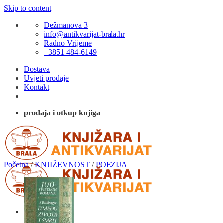
Skip to content
Dežmanova 3
info@antikvarijat-brala.hr
Radno Vrijeme
+3851 484-6149
Dostava
Uvjeti prodaje
Kontakt
prodaja i otkup knjiga
Početna
/
KNJIŽEVNOST
/
POEZIJA