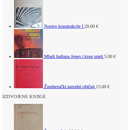
Nosive konstrukcije I
20.00
€
Mladi Indiana Jones i krug smrti
5.00
€
Žumberački narodni običaji
15.00
€
IZDVOJENE KNJIGE