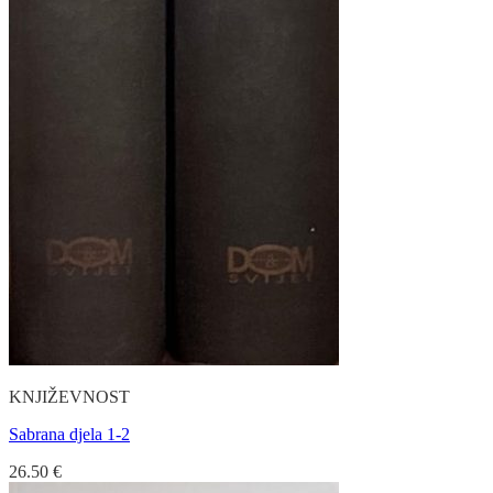
KNJIŽEVNOST
Sabrana djela 1-2
26.50
€