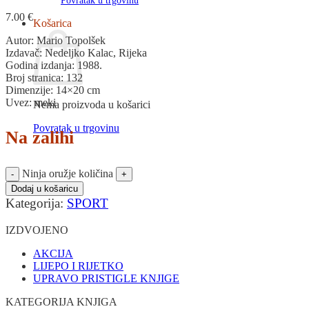
Povratak u trgovinu
7.00
€
Košarica
Autor: Mario Topolšek
Izdavač: Nedeljko Kalac, Rijeka
Godina izdanja: 1988.
Broj stranica: 132
Dimenzije: 14×20 cm
Uvez: meki
Nema proizvoda u košarici
Povratak u trgovinu
Na zalihi
Ninja oružje količina
Dodaj u košaricu
Kategorija:
SPORT
IZDVOJENO
AKCIJA
LIJEPO I RIJETKO
UPRAVO PRISTIGLE KNJIGE
KATEGORIJA KNJIGA