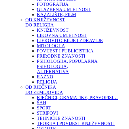
FOTOGRAFIJA
GLAZBENA UMJETNOST
KAZALIŠTE, FILM
OD KNJIŽEVNOST
DO RELIGIJA
KNJIŽEVNOST
LIKOVNA UMJETNOST
LJEKOVITO BILJE I ZDRAVLJE
MITOLOGIJA
POVIJEST I PUBLICISTIKA
PRIRODNE ZNANOSTI
PSIHOLOGIJA, POPULARNA
PSIHOLOGIJA,
ALTERNATIVA
RAZNO
RELIGIJA
OD RJEČNIKA
DO ZEMLJOVIDA
RJEČNICI, GRAMATIKE, PRAVOPISI…
ŠAH
SPORT
STRIPOVI
TEHNIČKE ZNANOSTI
TEORIJA I POVIJEST KNJIŽEVNOSTI
VEDUTE