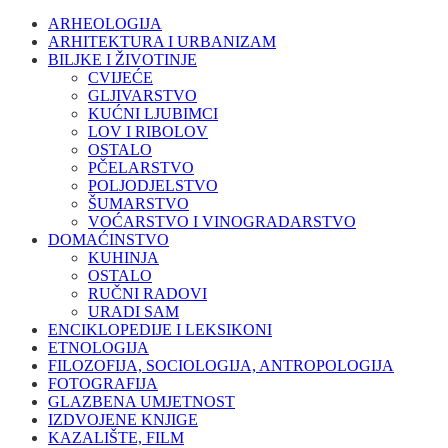
ARHEOLOGIJA
ARHITEKTURA I URBANIZAM
BILJKE I ŽIVOTINJE
CVIJEĆE
GLJIVARSTVO
KUĆNI LJUBIMCI
LOV I RIBOLOV
OSTALO
PČELARSTVO
POLJODJELSTVO
ŠUMARSTVO
VOĆARSTVO I VINOGRADARSTVO
DOMAĆINSTVO
KUHINJA
OSTALO
RUČNI RADOVI
URADI SAM
ENCIKLOPEDIJE I LEKSIKONI
ETNOLOGIJA
FILOZOFIJA, SOCIOLOGIJA, ANTROPOLOGIJA
FOTOGRAFIJA
GLAZBENA UMJETNOST
IZDVOJENE KNJIGE
KAZALIŠTE, FILM