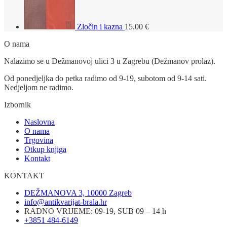
Zločin i kazna
15.00
€
O nama
Nalazimo se u Dežmanovoj ulici 3 u Zagrebu (Dežmanov prolaz).
Od ponedjeljka do petka radimo od 9-19, subotom od 9-14 sati.
Nedjeljom ne radimo.
Izbornik
Naslovna
O nama
Trgovina
Otkup knjiga
Kontakt
KONTAKT
DEŽMANOVA 3, 10000 Zagreb
info@antikvarijat-brala.hr
RADNO VRIJEME: 09-19, SUB 09 – 14 h
+3851 484-6149