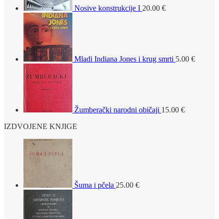
Nosive konstrukcije I
20.00
€
Mladi Indiana Jones i krug smrti
5.00
€
Žumberački narodni običaji
15.00
€
IZDVOJENE KNJIGE
Šuma i pčela
25.00
€