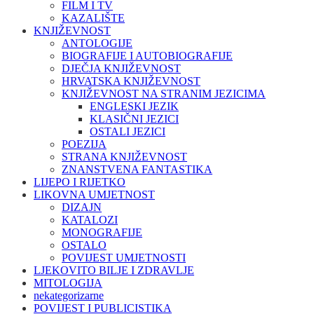
FILM I TV
KAZALIŠTE
KNJIŽEVNOST
ANTOLOGIJE
BIOGRAFIJE I AUTOBIOGRAFIJE
DJEČJA KNJIŽEVNOST
HRVATSKA KNJIŽEVNOST
KNJIŽEVNOST NA STRANIM JEZICIMA
ENGLESKI JEZIK
KLASIČNI JEZICI
OSTALI JEZICI
POEZIJA
STRANA KNJIŽEVNOST
ZNANSTVENA FANTASTIKA
LIJEPO I RIJETKO
LIKOVNA UMJETNOST
DIZAJN
KATALOZI
MONOGRAFIJE
OSTALO
POVIJEST UMJETNOSTI
LJEKOVITO BILJE I ZDRAVLJE
MITOLOGIJA
nekategorizarne
POVIJEST I PUBLICISTIKA