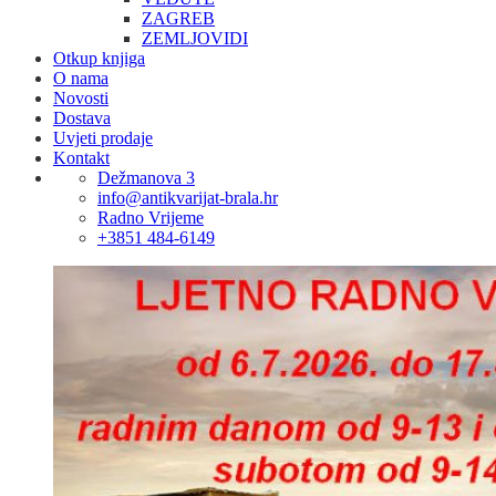
ZAGREB
ZEMLJOVIDI
Otkup knjiga
O nama
Novosti
Dostava
Uvjeti prodaje
Kontakt
Dežmanova 3
info@antikvarijat-brala.hr
Radno Vrijeme
+3851 484-6149