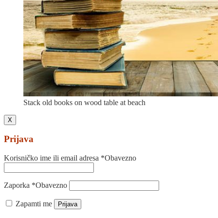
Stack old books on wood table at beach
X
Prijava
Korisničko ime ili email adresa
*
Obavezno
Zaporka
*
Obavezno
Zapamti me
Prijava