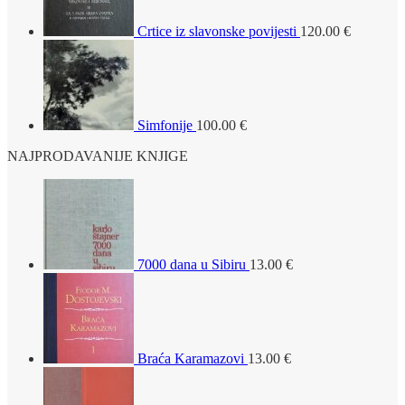
Crtice iz slavonske povijesti
120.00
€
Simfonije
100.00
€
NAJPRODAVANIJE KNJIGE
7000 dana u Sibiru
13.00
€
Braća Karamazovi
13.00
€