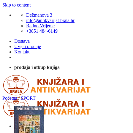
Skip to content
Dežmanova 3
info@antikvarijat-brala.hr
Radno Vrijeme
+3851 484-6149
Dostava
Uvjeti prodaje
Kontakt
prodaja i otkup knjiga
Početna
/
SPORT