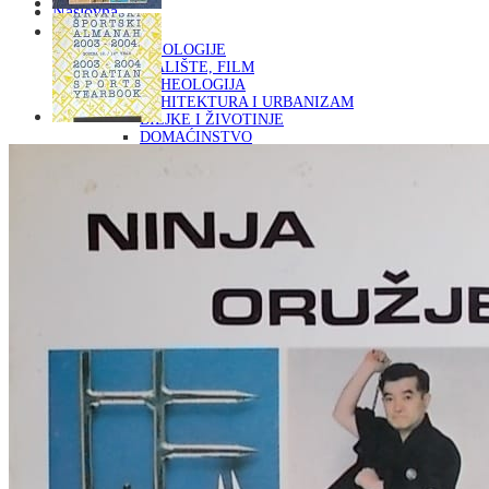
Naslovna
KNJIGE
OD ARHEOLOGIJE
DO KAZALIŠTE, FILM
ARHEOLOGIJA
ARHITEKTURA I URBANIZAM
BILJKE I ŽIVOTINJE
DOMAĆINSTVO
ENCIKLOPEDIJE I LEKSIKONI
ETNOLOGIJA
FILOZOFIJA, SOCIOLOGIJA, ANTROPOLOGIJA
FOTOGRAFIJA
GLAZBENA UMJETNOST
KAZALIŠTE, FILM
OD KNJIŽEVNOST
DO RELIGIJA
KNJIŽEVNOST
LIKOVNA UMJETNOST
LJEKOVITO BILJE I ZDRAVLJE
MITOLOGIJA
POVIJEST I PUBLICISTIKA
PRIRODNE ZNANOSTI
PSIHOLOGIJA, POPULARNA PSIHOLOGIJA,
ALTERNATIVA
RAZNO
RELIGIJA
OD RJEČNIKA
DO ZEMLJOVIDA