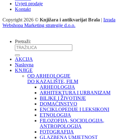
Uvjeti prodaje
Kontakt
Copyright 2026 ©
Knjižara i antikvarijat Brala
|
Izrada
Webshopa Marketing strategije d.o.o.
Pretraži:
AKCIJA
Naslovna
KNJIGE
OD ARHEOLOGIJE
DO KAZALIŠTE, FILM
ARHEOLOGIJA
ARHITEKTURA I URBANIZAM
BILJKE I ŽIVOTINJE
DOMAĆINSTVO
ENCIKLOPEDIJE I LEKSIKONI
ETNOLOGIJA
FILOZOFIJA, SOCIOLOGIJA,
ANTROPOLOGIJA
FOTOGRAFIJA
GLAZBENA UMJETNOST