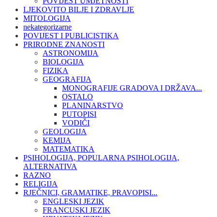
POVIJEST UMJETNOSTI
LJEKOVITO BILJE I ZDRAVLJE
MITOLOGIJA
nekategorizarne
POVIJEST I PUBLICISTIKA
PRIRODNE ZNANOSTI
ASTRONOMIJA
BIOLOGIJA
FIZIKA
GEOGRAFIJA
MONOGRAFIJE GRADOVA I DRŽAVA...
OSTALO
PLANINARSTVO
PUTOPISI
VODIČI
GEOLOGIJA
KEMIJA
MATEMATIKA
PSIHOLOGIJA, POPULARNA PSIHOLOGIJA,
ALTERNATIVA
RAZNO
RELIGIJA
RJEČNICI, GRAMATIKE, PRAVOPISI...
ENGLESKI JEZIK
FRANCUSKI JEZIK