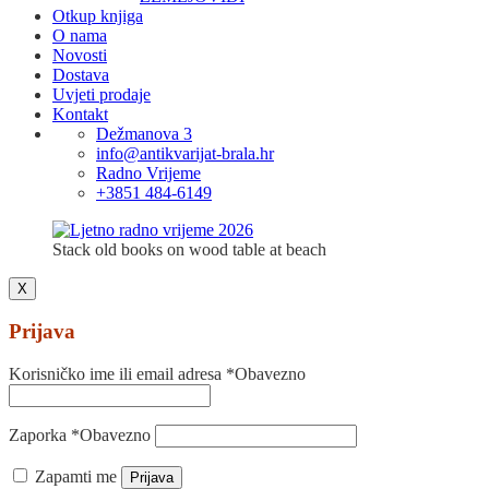
Otkup knjiga
O nama
Novosti
Dostava
Uvjeti prodaje
Kontakt
Dežmanova 3
info@antikvarijat-brala.hr
Radno Vrijeme
+3851 484-6149
Stack old books on wood table at beach
X
Prijava
Korisničko ime ili email adresa
*
Obavezno
Zaporka
*
Obavezno
Zapamti me
Prijava