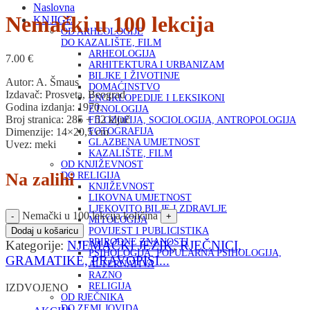
Naslovna
Nemački u 100 lekcija
KNJIGE
OD ARHEOLOGIJE
DO KAZALIŠTE, FILM
ARHEOLOGIJA
7.00
€
ARHITEKTURA I URBANIZAM
BILJKE I ŽIVOTINJE
Autor: A. Šmaus
DOMAĆINSTVO
Izdavač: Prosveta, Beograd
ENCIKLOPEDIJE I LEKSIKONI
Godina izdanja: 1970.
ETNOLOGIJA
Broj stranica: 285 + 52 ključ
FILOZOFIJA, SOCIOLOGIJA, ANTROPOLOGIJA
Dimenzije: 14×20,5 cm
FOTOGRAFIJA
GLAZBENA UMJETNOST
Uvez: meki
KAZALIŠTE, FILM
OD KNJIŽEVNOST
Na zalihi
DO RELIGIJA
KNJIŽEVNOST
LIKOVNA UMJETNOST
LJEKOVITO BILJE I ZDRAVLJE
Nemački u 100 lekcija količina
MITOLOGIJA
POVIJEST I PUBLICISTIKA
Dodaj u košaricu
PRIRODNE ZNANOSTI
Kategorije:
NJEMAČKI JEZIK
,
RJEČNICI,
PSIHOLOGIJA, POPULARNA PSIHOLOGIJA,
GRAMATIKE, PRAVOPISI...
ALTERNATIVA
RAZNO
RELIGIJA
IZDVOJENO
OD RJEČNIKA
DO ZEMLJOVIDA