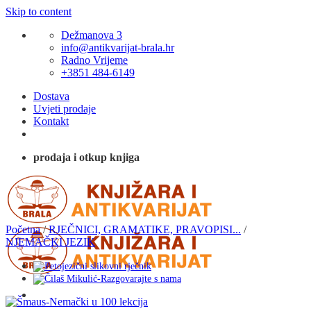
Skip to content
Dežmanova 3
info@antikvarijat-brala.hr
Radno Vrijeme
+3851 484-6149
Dostava
Uvjeti prodaje
Kontakt
prodaja i otkup knjiga
Početna
/
RJEČNICI, GRAMATIKE, PRAVOPISI...
/
NJEMAČKI JEZIK