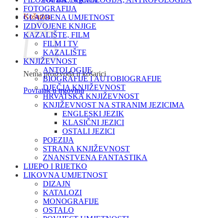
Povratak u trgovinu
FOTOGRAFIJA
Košarica
GLAZBENA UMJETNOST
IZDVOJENE KNJIGE
KAZALIŠTE, FILM
FILM I TV
KAZALIŠTE
KNJIŽEVNOST
ANTOLOGIJE
Nema proizvoda u košarici
BIOGRAFIJE I AUTOBIOGRAFIJE
DJEČJA KNJIŽEVNOST
Povratak u trgovinu
HRVATSKA KNJIŽEVNOST
KNJIŽEVNOST NA STRANIM JEZICIMA
ENGLESKI JEZIK
KLASIČNI JEZICI
OSTALI JEZICI
POEZIJA
STRANA KNJIŽEVNOST
ZNANSTVENA FANTASTIKA
LIJEPO I RIJETKO
LIKOVNA UMJETNOST
DIZAJN
KATALOZI
MONOGRAFIJE
OSTALO