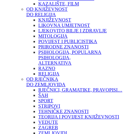
KAZALIŠTE, FILM
OD KNJIŽEVNOST
DO RELIGIJA
KNJIŽEVNOST
LIKOVNA UMJETNOST
LJEKOVITO BILJE I ZDRAVLJE
MITOLOGIJA
POVIJEST I PUBLICISTIKA
PRIRODNE ZNANOSTI
PSIHOLOGIJA, POPULARNA
PSIHOLOGIJA,
ALTERNATIVA
RAZNO
RELIGIJA
OD RJEČNIKA
DO ZEMLJOVIDA
RJEČNICI, GRAMATIKE, PRAVOPISI…
ŠAH
SPORT
STRIPOVI
TEHNIČKE ZNANOSTI
TEORIJA I POVIJEST KNJIŽEVNOSTI
VEDUTE
ZAGREB
ZEMLJOVIDI