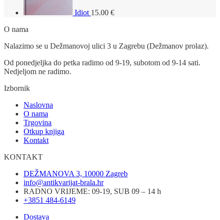
Idiot
15.00
€
O nama
Nalazimo se u Dežmanovoj ulici 3 u Zagrebu (Dežmanov prolaz).
Od ponedjeljka do petka radimo od 9-19, subotom od 9-14 sati.
Nedjeljom ne radimo.
Izbornik
Naslovna
O nama
Trgovina
Otkup knjiga
Kontakt
KONTAKT
DEŽMANOVA 3, 10000 Zagreb
info@antikvarijat-brala.hr
RADNO VRIJEME: 09-19, SUB 09 – 14 h
+3851 484-6149
Dostava