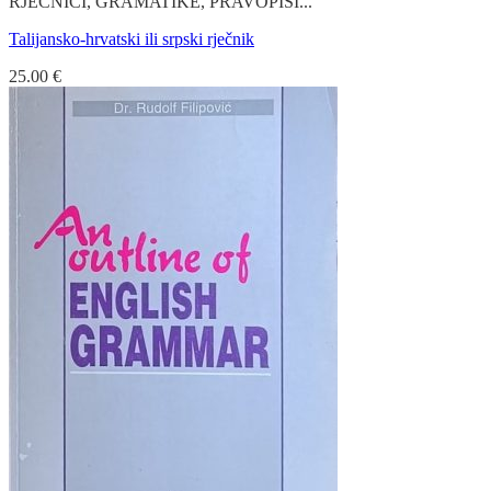
RJEČNICI, GRAMATIKE, PRAVOPISI...
Talijansko-hrvatski ili srpski rječnik
25.00
€