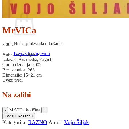
Povratak u trgovinu
Košarica
MrVICa
Nema proizvoda u košarici
8.00
€
Povratak u trgovinu
Autor: Vojo Šiljak
Izdavač: Ars media, Zagreb
Godina izdanja: 2002.
Broj stranica: 263
Dimenzije: 15×21 cm
Uvez: tvrdi
Na zalihi
MrVICa količina
Dodaj u košaricu
Kategorija:
RAZNO
Autor:
Vojo Šiljak