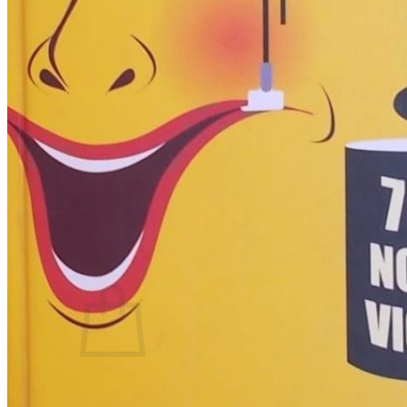
RJEČNICI, GRAMATIKE, PRAVOPISI…
ŠAH
SPORT
STRIPOVI
TEHNIČKE ZNANOSTI
TEORIJA I POVIJEST KNJIŽEVNOSTI
VEDUTE
ZAGREB
ZEMLJOVIDI
Otkup knjiga
O nama
Novosti
AKCIJA
Pretraži:
Nema proizvoda u košarici