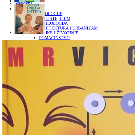
Naslovna
KNJIGE
OD ARHEOLOGIJE
DO KAZALIŠTE, FILM
ARHEOLOGIJA
ARHITEKTURA I URBANIZAM
BILJKE I ŽIVOTINJE
DOMAĆINSTVO
ENCIKLOPEDIJE I LEKSIKONI
ETNOLOGIJA
FILOZOFIJA, SOCIOLOGIJA, ANTROPOLOGIJA
FOTOGRAFIJA
GLAZBENA UMJETNOST
KAZALIŠTE, FILM
OD KNJIŽEVNOST
DO RELIGIJA
KNJIŽEVNOST
LIKOVNA UMJETNOST
LJEKOVITO BILJE I ZDRAVLJE
MITOLOGIJA
POVIJEST I PUBLICISTIKA
PRIRODNE ZNANOSTI
PSIHOLOGIJA, POPULARNA PSIHOLOGIJA,
ALTERNATIVA
RAZNO
RELIGIJA
OD RJEČNIKA
DO ZEMLJOVIDA