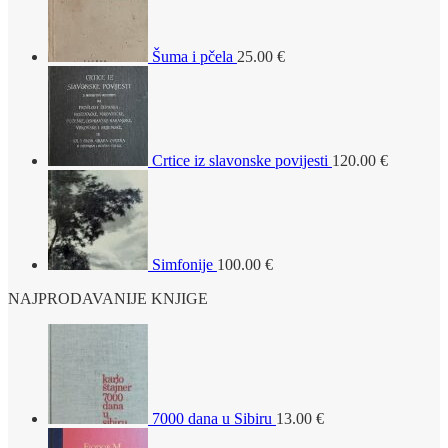
Šuma i pčela
25.00
€
Crtice iz slavonske povijesti
120.00
€
Simfonije
100.00
€
NAJPRODAVANIJE KNJIGE
7000 dana u Sibiru
13.00
€