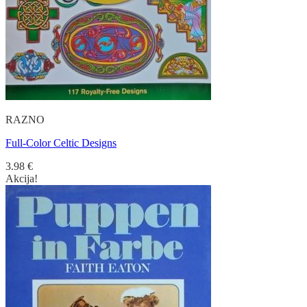
RAZNO
Full-Color Celtic Designs
3.98
€
Akcija!