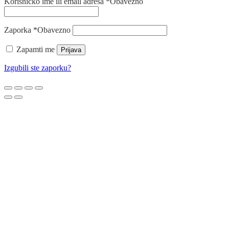
Korisničko ime ili email adresa
*
Obavezno
Zaporka
*
Obavezno
Zapamti me
Prijava
Izgubili ste zaporku?