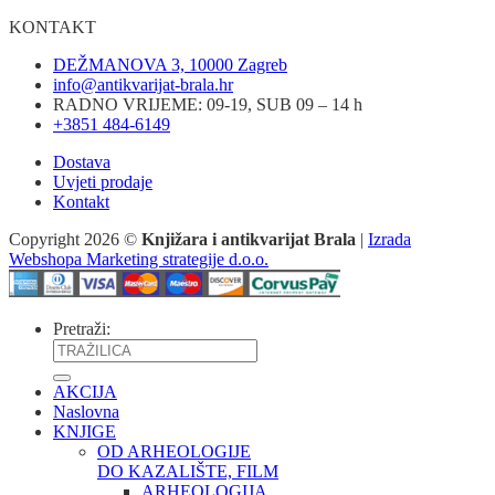
KONTAKT
DEŽMANOVA 3, 10000 Zagreb
info@antikvarijat-brala.hr
RADNO VRIJEME: 09-19, SUB 09 – 14 h
+3851 484-6149
Dostava
Uvjeti prodaje
Kontakt
Copyright 2026 ©
Knjižara i antikvarijat Brala
|
Izrada
Webshopa Marketing strategije d.o.o.
Pretraži:
AKCIJA
Naslovna
KNJIGE
OD ARHEOLOGIJE
DO KAZALIŠTE, FILM
ARHEOLOGIJA