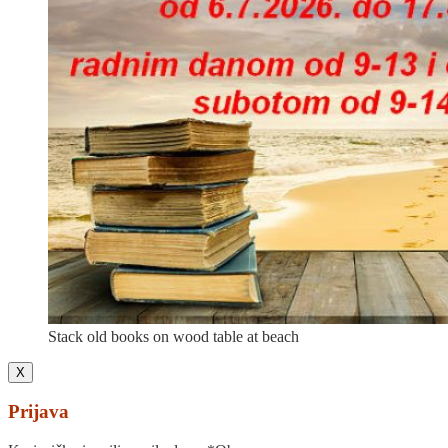
Stack old books on wood table at beach
X
Prijava