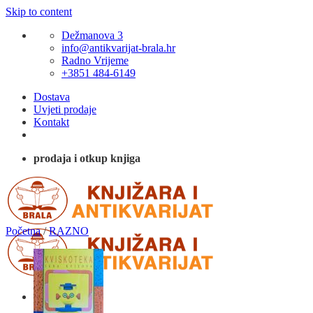
Skip to content
Dežmanova 3
info@antikvarijat-brala.hr
Radno Vrijeme
+3851 484-6149
Dostava
Uvjeti prodaje
Kontakt
prodaja i otkup knjiga
Početna
/
RAZNO