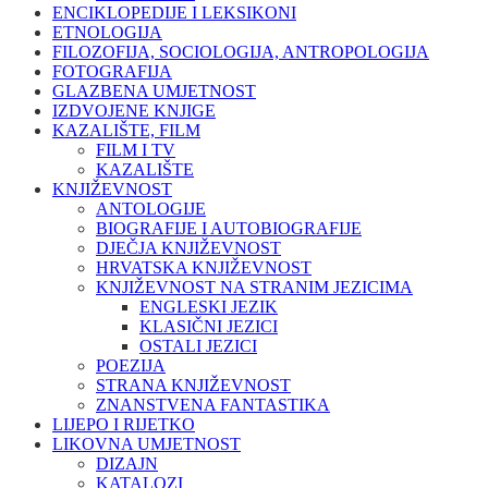
ENCIKLOPEDIJE I LEKSIKONI
ETNOLOGIJA
FILOZOFIJA, SOCIOLOGIJA, ANTROPOLOGIJA
FOTOGRAFIJA
GLAZBENA UMJETNOST
IZDVOJENE KNJIGE
KAZALIŠTE, FILM
FILM I TV
KAZALIŠTE
KNJIŽEVNOST
ANTOLOGIJE
BIOGRAFIJE I AUTOBIOGRAFIJE
DJEČJA KNJIŽEVNOST
HRVATSKA KNJIŽEVNOST
KNJIŽEVNOST NA STRANIM JEZICIMA
ENGLESKI JEZIK
KLASIČNI JEZICI
OSTALI JEZICI
POEZIJA
STRANA KNJIŽEVNOST
ZNANSTVENA FANTASTIKA
LIJEPO I RIJETKO
LIKOVNA UMJETNOST
DIZAJN
KATALOZI