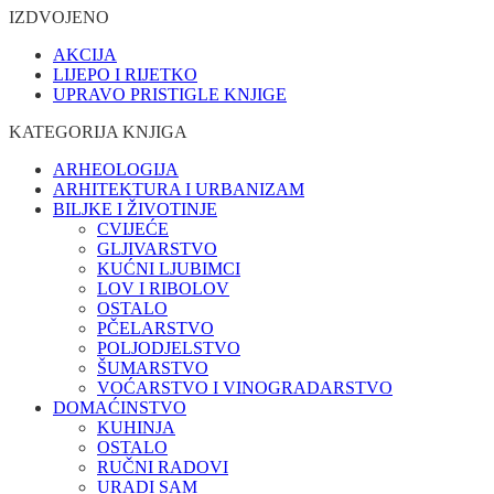
IZDVOJENO
AKCIJA
LIJEPO I RIJETKO
UPRAVO PRISTIGLE KNJIGE
KATEGORIJA KNJIGA
ARHEOLOGIJA
ARHITEKTURA I URBANIZAM
BILJKE I ŽIVOTINJE
CVIJEĆE
GLJIVARSTVO
KUĆNI LJUBIMCI
LOV I RIBOLOV
OSTALO
PČELARSTVO
POLJODJELSTVO
ŠUMARSTVO
VOĆARSTVO I VINOGRADARSTVO
DOMAĆINSTVO
KUHINJA
OSTALO
RUČNI RADOVI
URADI SAM