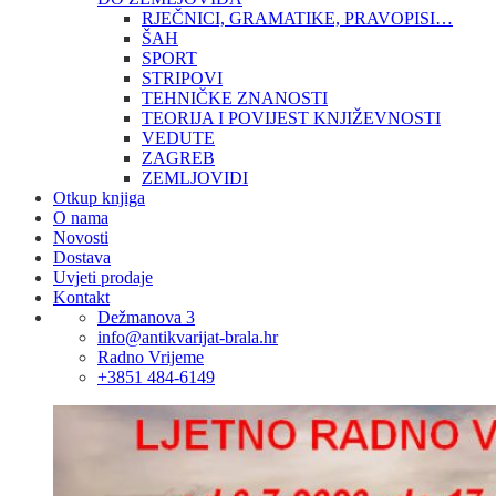
RJEČNICI, GRAMATIKE, PRAVOPISI…
ŠAH
SPORT
STRIPOVI
TEHNIČKE ZNANOSTI
TEORIJA I POVIJEST KNJIŽEVNOSTI
VEDUTE
ZAGREB
ZEMLJOVIDI
Otkup knjiga
O nama
Novosti
Dostava
Uvjeti prodaje
Kontakt
Dežmanova 3
info@antikvarijat-brala.hr
Radno Vrijeme
+3851 484-6149