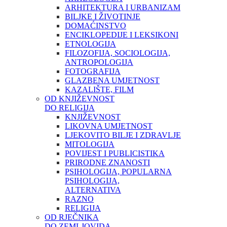
ARHITEKTURA I URBANIZAM
BILJKE I ŽIVOTINJE
DOMAĆINSTVO
ENCIKLOPEDIJE I LEKSIKONI
ETNOLOGIJA
FILOZOFIJA, SOCIOLOGIJA,
ANTROPOLOGIJA
FOTOGRAFIJA
GLAZBENA UMJETNOST
KAZALIŠTE, FILM
OD KNJIŽEVNOST
DO RELIGIJA
KNJIŽEVNOST
LIKOVNA UMJETNOST
LJEKOVITO BILJE I ZDRAVLJE
MITOLOGIJA
POVIJEST I PUBLICISTIKA
PRIRODNE ZNANOSTI
PSIHOLOGIJA, POPULARNA
PSIHOLOGIJA,
ALTERNATIVA
RAZNO
RELIGIJA
OD RJEČNIKA
DO ZEMLJOVIDA