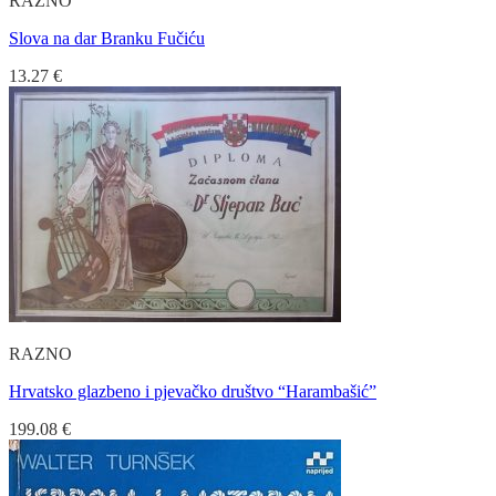
RAZNO
Slova na dar Branku Fučiću
13.27
€
RAZNO
Hrvatsko glazbeno i pjevačko društvo “Harambašić”
199.08
€