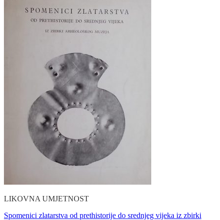
LIKOVNA UMJETNOST
Spomenici zlatarstva od prethistorije do srednjeg vijeka iz zbirki