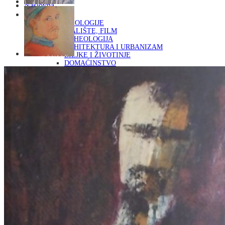
Naslovna
KNJIGE
OD ARHEOLOGIJE
DO KAZALIŠTE, FILM
ARHEOLOGIJA
ARHITEKTURA I URBANIZAM
BILJKE I ŽIVOTINJE
DOMAĆINSTVO
ENCIKLOPEDIJE I LEKSIKONI
ETNOLOGIJA
FILOZOFIJA, SOCIOLOGIJA, ANTROPOLOGIJA
FOTOGRAFIJA
GLAZBENA UMJETNOST
KAZALIŠTE, FILM
OD KNJIŽEVNOST
DO RELIGIJA
KNJIŽEVNOST
LIKOVNA UMJETNOST
LJEKOVITO BILJE I ZDRAVLJE
MITOLOGIJA
POVIJEST I PUBLICISTIKA
PRIRODNE ZNANOSTI
PSIHOLOGIJA, POPULARNA PSIHOLOGIJA,
ALTERNATIVA
RAZNO
RELIGIJA
OD RJEČNIKA
DO ZEMLJOVIDA