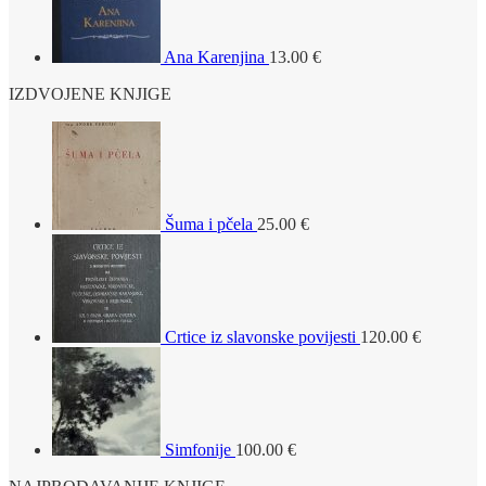
Ana Karenjina
13.00
€
IZDVOJENE KNJIGE
Šuma i pčela
25.00
€
Crtice iz slavonske povijesti
120.00
€
Simfonije
100.00
€