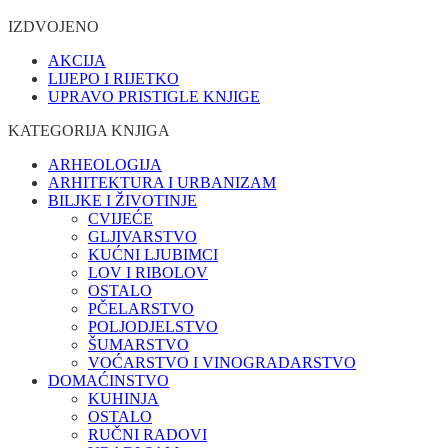
IZDVOJENO
AKCIJA
LIJEPO I RIJETKO
UPRAVO PRISTIGLE KNJIGE
KATEGORIJA KNJIGA
ARHEOLOGIJA
ARHITEKTURA I URBANIZAM
BILJKE I ŽIVOTINJE
CVIJEĆE
GLJIVARSTVO
KUĆNI LJUBIMCI
LOV I RIBOLOV
OSTALO
PČELARSTVO
POLJODJELSTVO
ŠUMARSTVO
VOĆARSTVO I VINOGRADARSTVO
DOMAĆINSTVO
KUHINJA
OSTALO
RUČNI RADOVI