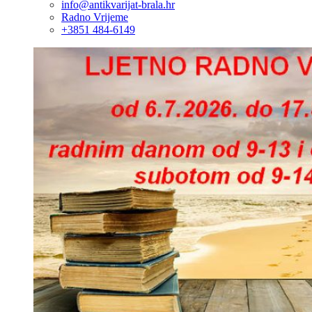
info@antikvarijat-brala.hr
Radno Vrijeme
+3851 484-6149