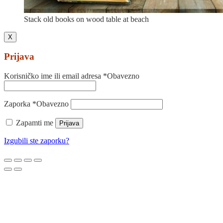
Stack old books on wood table at beach
X
Prijava
Korisničko ime ili email adresa
*
Obavezno
Zaporka
*
Obavezno
Zapamti me
Prijava
Izgubili ste zaporku?