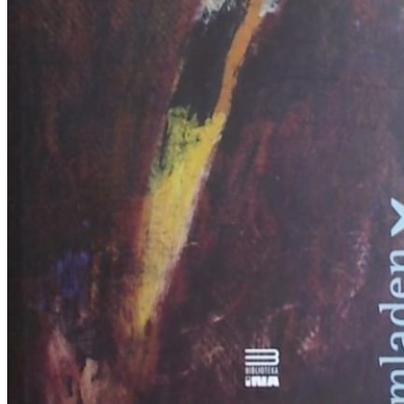
RJEČNICI, GRAMATIKE, PRAVOPISI…
ŠAH
SPORT
STRIPOVI
TEHNIČKE ZNANOSTI
TEORIJA I POVIJEST KNJIŽEVNOSTI
VEDUTE
ZAGREB
ZEMLJOVIDI
Otkup knjiga
O nama
Novosti
AKCIJA
Pretraži:
Nema proizvoda u košarici