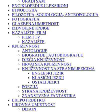
URADI SAM
ENCIKLOPEDIJE I LEKSIKONI
ETNOLOGIJA
FILOZOFIJA, SOCIOLOGIJA, ANTROPOLOGIJA
FOTOGRAFIJA
GLAZBENA UMJETNOST
IZDVOJENE KNJIGE
KAZALIŠTE, FILM
FILM I TV
KAZALIŠTE
KNJIŽEVNOST
ANTOLOGIJE
BIOGRAFIJE I AUTOBIOGRAFIJE
DJEČJA KNJIŽEVNOST
HRVATSKA KNJIŽEVNOST
KNJIŽEVNOST NA STRANIM JEZICIMA
ENGLESKI JEZIK
KLASIČNI JEZICI
OSTALI JEZICI
POEZIJA
STRANA KNJIŽEVNOST
ZNANSTVENA FANTASTIKA
LIJEPO I RIJETKO
LIKOVNA UMJETNOST
DIZAJN