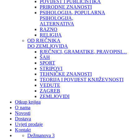
POVIJEST I PUBLICISTIKA
PRIRODNE ZNANOSTI
PSIHOLOGIJA, POPULARNA
PSIHOLOGIJA,
ALTERNATIVA
RAZNO
RELIGIJA
OD RJEČNIKA
DO ZEMLJOVIDA
RJEČNICI, GRAMATIKE, PRAVOPISI…
ŠAH
SPORT
STRIPOVI
TEHNIČKE ZNANOSTI
TEORIJA I POVIJEST KNJIŽEVNOSTI
VEDUTE
ZAGREB
ZEMLJOVIDI
Otkup knjiga
O nama
Novosti
Dostava
Uvjeti prodaje
Kontakt
Dežmanova 3