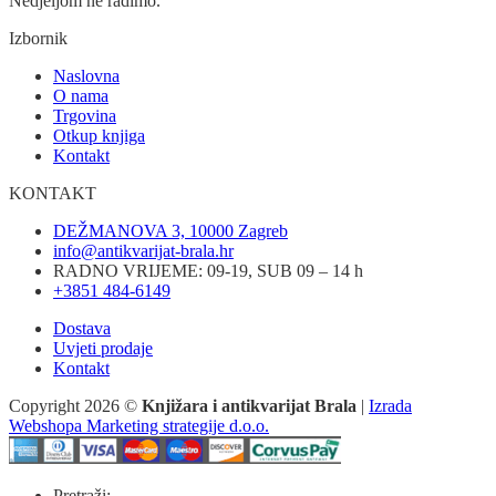
Nedjeljom ne radimo.
Izbornik
Naslovna
O nama
Trgovina
Otkup knjiga
Kontakt
KONTAKT
DEŽMANOVA 3, 10000 Zagreb
info@antikvarijat-brala.hr
RADNO VRIJEME: 09-19, SUB 09 – 14 h
+3851 484-6149
Dostava
Uvjeti prodaje
Kontakt
Copyright 2026 ©
Knjižara i antikvarijat Brala
|
Izrada
Webshopa Marketing strategije d.o.o.
Pretraži: