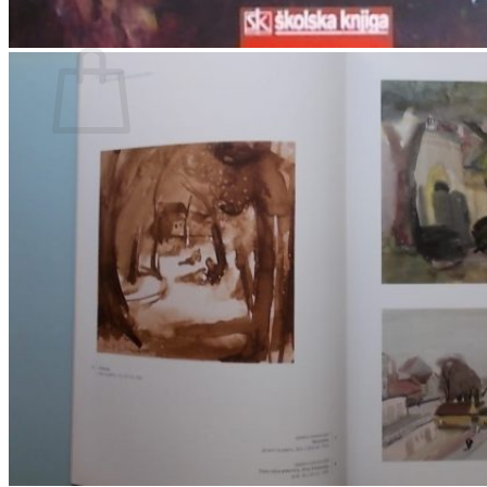
Povratak u trgovinu
Košarica
Nema proizvoda u košarici
Povratak u trgovinu