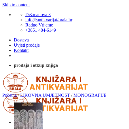
Skip to content
Dežmanova 3
info@antikvarijat-brala.hr
Radno Vrijeme
+3851 484-6149
Dostava
Uvjeti prodaje
Kontakt
prodaja i otkup knjiga
Početna
/
LIKOVNA UMJETNOST
/
MONOGRAFIJE