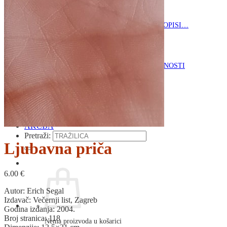
RELIGIJA
OD RJEČNIKA
DO ZEMLJOVIDA
RJEČNICI, GRAMATIKE, PRAVOPISI…
ŠAH
SPORT
STRIPOVI
TEHNIČKE ZNANOSTI
TEORIJA I POVIJEST KNJIŽEVNOSTI
VEDUTE
ZAGREB
ZEMLJOVIDI
Otkup knjiga
O nama
Novosti
AKCIJA
Pretraži:
Ljubavna priča
6.00
€
Autor: Erich Segal
Izdavač: Večernji list, Zagreb
Godina izdanja: 2004.
Broj stranica: 118
Nema proizvoda u košarici