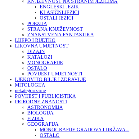
KNJIŽEVNOST NA STRANIM JEZICIMA
ENGLESKI JEZIK
KLASIČNI JEZICI
OSTALI JEZICI
POEZIJA
STRANA KNJIŽEVNOST
ZNANSTVENA FANTASTIKA
LIJEPO I RIJETKO
LIKOVNA UMJETNOST
DIZAJN
KATALOZI
MONOGRAFIJE
OSTALO
POVIJEST UMJETNOSTI
LJEKOVITO BILJE I ZDRAVLJE
MITOLOGIJA
nekategorizarne
POVIJEST I PUBLICISTIKA
PRIRODNE ZNANOSTI
ASTRONOMIJA
BIOLOGIJA
FIZIKA
GEOGRAFIJA
MONOGRAFIJE GRADOVA I DRŽAVA...
OSTALO