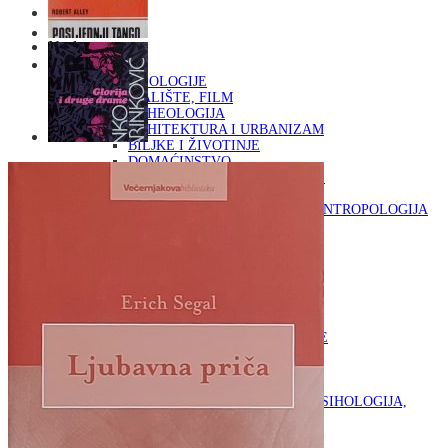
Naslovna
KNJIGE
OD ARHEOLOGIJE
DO KAZALIŠTE, FILM
ARHEOLOGIJA
ARHITEKTURA I URBANIZAM
BILJKE I ŽIVOTINJE
DOMAĆINSTVO
ENCIKLOPEDIJE I LEKSIKONI
ETNOLOGIJA
FILOZOFIJA, SOCIOLOGIJA, ANTROPOLOGIJA
FOTOGRAFIJA
GLAZBENA UMJETNOST
KAZALIŠTE, FILM
OD KNJIŽEVNOST
DO RELIGIJA
KNJIŽEVNOST
LIKOVNA UMJETNOST
LJEKOVITO BILJE I ZDRAVLJE
MITOLOGIJA
POVIJEST I PUBLICISTIKA
PRIRODNE ZNANOSTI
PSIHOLOGIJA, POPULARNA PSIHOLOGIJA,
ALTERNATIVA
RAZNO