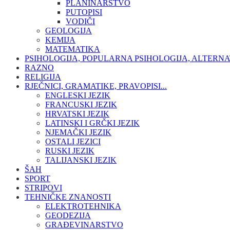
PLANINARSTVO
PUTOPISI
VODIČI
GEOLOGIJA
KEMIJA
MATEMATIKA
PSIHOLOGIJA, POPULARNA PSIHOLOGIJA, ALTERNA
RAZNO
RELIGIJA
RJEČNICI, GRAMATIKE, PRAVOPISI...
ENGLESKI JEZIK
FRANCUSKI JEZIK
HRVATSKI JEZIK
LATINSKI I GRČKI JEZIK
NJEMAČKI JEZIK
OSTALI JEZICI
RUSKI JEZIK
TALIJANSKI JEZIK
ŠAH
SPORT
STRIPOVI
TEHNIČKE ZNANOSTI
ELEKTROTEHNIKA
GEODEZIJA
GRAĐEVINARSTVO