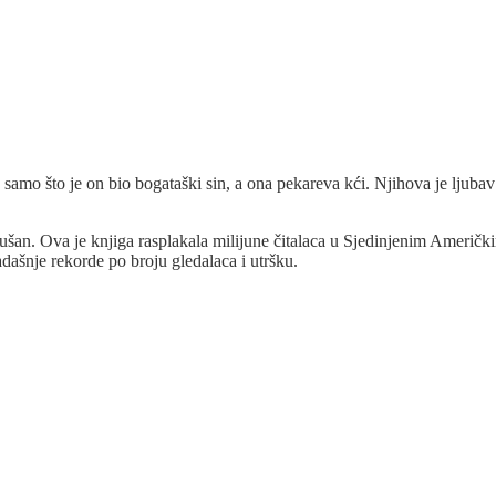
, samo što je on bio bogataški sin, a ona pekareva kći. Njihova je ljub
ušan. Ova je knjiga rasplakala milijune čitalaca u Sjedinjenim Američ
sadašnje rekorde po broju gledalaca i utršku.