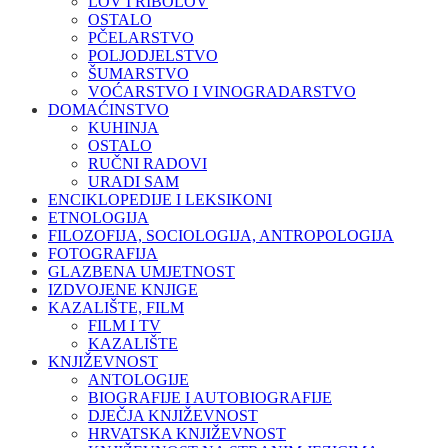
LOV I RIBOLOV
OSTALO
PČELARSTVO
POLJODJELSTVO
ŠUMARSTVO
VOĆARSTVO I VINOGRADARSTVO
DOMAĆINSTVO
KUHINJA
OSTALO
RUČNI RADOVI
URADI SAM
ENCIKLOPEDIJE I LEKSIKONI
ETNOLOGIJA
FILOZOFIJA, SOCIOLOGIJA, ANTROPOLOGIJA
FOTOGRAFIJA
GLAZBENA UMJETNOST
IZDVOJENE KNJIGE
KAZALIŠTE, FILM
FILM I TV
KAZALIŠTE
KNJIŽEVNOST
ANTOLOGIJE
BIOGRAFIJE I AUTOBIOGRAFIJE
DJEČJA KNJIŽEVNOST
HRVATSKA KNJIŽEVNOST