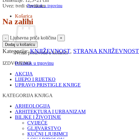
Dimenzije: 12,5×21 cm
Uvez: tvrdi s ovitkom
Povratak u trgovinu
Košarica
Na zalihi
Ljubavna priča količina
Dodaj u košaricu
Kategorije:
KNJIŽEVNOST
,
STRANA KNJIŽEVNOST
Nema proizvoda u košarici
Povratak u trgovinu
IZDVOJENO
AKCIJA
LIJEPO I RIJETKO
UPRAVO PRISTIGLE KNJIGE
KATEGORIJA KNJIGA
ARHEOLOGIJA
ARHITEKTURA I URBANIZAM
BILJKE I ŽIVOTINJE
CVIJEĆE
GLJIVARSTVO
KUĆNI LJUBIMCI