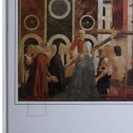
RJEČNICI, GRAMATIKE, PRAVOPISI…
ŠAH
SPORT
STRIPOVI
TEHNIČKE ZNANOSTI
TEORIJA I POVIJEST KNJIŽEVNOSTI
VEDUTE
ZAGREB
ZEMLJOVIDI
Otkup knjiga
O nama
Novosti
AKCIJA
Pretraži:
Nema proizvoda u košarici