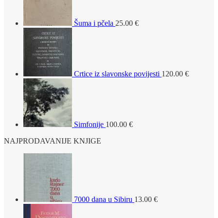
Šuma i pčela
25.00
€
Crtice iz slavonske povijesti
120.00
€
Simfonije
100.00
€
NAJPRODAVANIJE KNJIGE
7000 dana u Sibiru
13.00
€