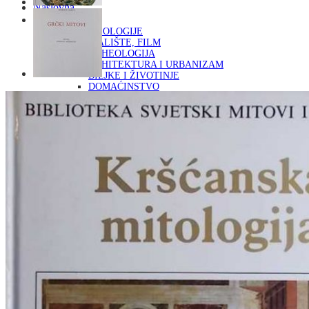
Naslovna
KNJIGE
OD ARHEOLOGIJE
DO KAZALIŠTE, FILM
ARHEOLOGIJA
ARHITEKTURA I URBANIZAM
BILJKE I ŽIVOTINJE
DOMAĆINSTVO
ENCIKLOPEDIJE I LEKSIKONI
ETNOLOGIJA
FILOZOFIJA, SOCIOLOGIJA, ANTROPOLOGIJA
FOTOGRAFIJA
GLAZBENA UMJETNOST
KAZALIŠTE, FILM
OD KNJIŽEVNOST
DO RELIGIJA
KNJIŽEVNOST
LIKOVNA UMJETNOST
LJEKOVITO BILJE I ZDRAVLJE
MITOLOGIJA
POVIJEST I PUBLICISTIKA
PRIRODNE ZNANOSTI
PSIHOLOGIJA, POPULARNA PSIHOLOGIJA,
ALTERNATIVA
RAZNO
RELIGIJA
OD RJEČNIKA
DO ZEMLJOVIDA