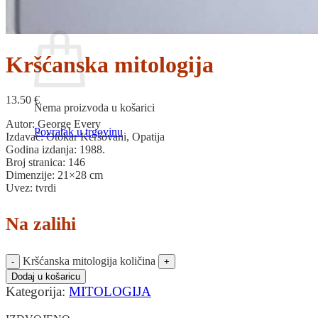
Povratak u trgovinu
Košarica
Kršćanska mitologija
13.50
€
Nema proizvoda u košarici
Autor: George Every
Povratak u trgovinu
Izdavač: Otokar Keršovani, Opatija
Godina izdanja: 1988.
Broj stranica: 146
Dimenzije: 21×28 cm
Uvez: tvrdi
Na zalihi
Kršćanska mitologija količina
Dodaj u košaricu
Kategorija:
MITOLOGIJA