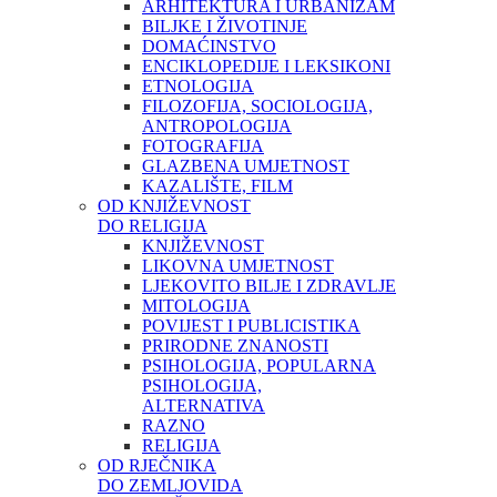
ARHITEKTURA I URBANIZAM
BILJKE I ŽIVOTINJE
DOMAĆINSTVO
ENCIKLOPEDIJE I LEKSIKONI
ETNOLOGIJA
FILOZOFIJA, SOCIOLOGIJA,
ANTROPOLOGIJA
FOTOGRAFIJA
GLAZBENA UMJETNOST
KAZALIŠTE, FILM
OD KNJIŽEVNOST
DO RELIGIJA
KNJIŽEVNOST
LIKOVNA UMJETNOST
LJEKOVITO BILJE I ZDRAVLJE
MITOLOGIJA
POVIJEST I PUBLICISTIKA
PRIRODNE ZNANOSTI
PSIHOLOGIJA, POPULARNA
PSIHOLOGIJA,
ALTERNATIVA
RAZNO
RELIGIJA
OD RJEČNIKA
DO ZEMLJOVIDA