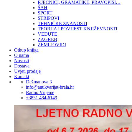
RJEČNICI, GRAMATIKE, PRAVOPISI…
ŠAH
SPORT
STRIPOVI
TEHNIČKE ZNANOSTI
TEORIJA I POVIJEST KNJIŽEVNOSTI
VEDUTE
ZAGREB
ZEMLJOVIDI
Otkup knjiga
O nama
Novosti
Dostava
Uvjeti prodaje
Kontakt
Dežmanova 3
info@antikvarijat-brala.hr
Radno Vrijeme
+3851 484-6149