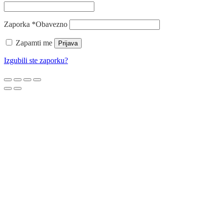
Zaporka
*
Obavezno
Zapamti me
Prijava
Izgubili ste zaporku?