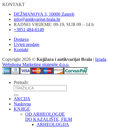
KONTAKT
DEŽMANOVA 3, 10000 Zagreb
info@antikvarijat-brala.hr
RADNO VRIJEME: 09-19, SUB 09 – 14 h
+3851 484-6149
Dostava
Uvjeti prodaje
Kontakt
Copyright 2026 ©
Knjižara i antikvarijat Brala
|
Izrada
Webshopa Marketing strategije d.o.o.
Pretraži:
AKCIJA
Naslovna
KNJIGE
OD ARHEOLOGIJE
DO KAZALIŠTE, FILM
ARHEOLOGIJA