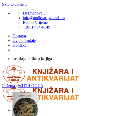
Skip to content
Dežmanova 3
info@antikvarijat-brala.hr
Radno Vrijeme
+3851 484-6149
Dostava
Uvjeti prodaje
Kontakt
prodaja i otkup knjiga
Početna
/
MITOLOGIJA