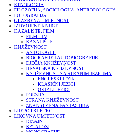
ETNOLOGIJA
FILOZOFIJA, SOCIOLOGIJA, ANTROPOLOGIJA
FOTOGRAFIJA
GLAZBENA UMJETNOST
IZDVOJENE KNJIGE
KAZALIŠTE, FILM
FILM I TV
KAZALIŠTE
KNJIŽEVNOST
ANTOLOGIJE
BIOGRAFIJE I AUTOBIOGRAFIJE
DJEČJA KNJIŽEVNOST
HRVATSKA KNJIŽEVNOST
KNJIŽEVNOST NA STRANIM JEZICIMA
ENGLESKI JEZIK
KLASIČNI JEZICI
OSTALI JEZICI
POEZIJA
STRANA KNJIŽEVNOST
ZNANSTVENA FANTASTIKA
LIJEPO I RIJETKO
LIKOVNA UMJETNOST
DIZAJN
KATALOZI
MONOGRAFIJE