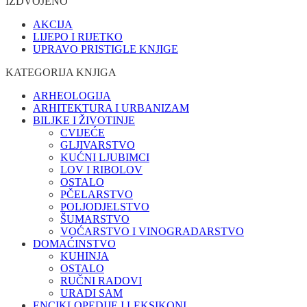
IZDVOJENO
AKCIJA
LIJEPO I RIJETKO
UPRAVO PRISTIGLE KNJIGE
KATEGORIJA KNJIGA
ARHEOLOGIJA
ARHITEKTURA I URBANIZAM
BILJKE I ŽIVOTINJE
CVIJEĆE
GLJIVARSTVO
KUĆNI LJUBIMCI
LOV I RIBOLOV
OSTALO
PČELARSTVO
POLJODJELSTVO
ŠUMARSTVO
VOĆARSTVO I VINOGRADARSTVO
DOMAĆINSTVO
KUHINJA
OSTALO
RUČNI RADOVI
URADI SAM
ENCIKLOPEDIJE I LEKSIKONI