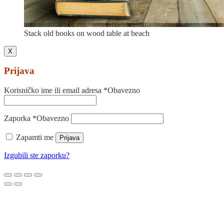
Stack old books on wood table at beach
X
Prijava
Korisničko ime ili email adresa
*
Obavezno
Zaporka
*
Obavezno
Zapamti me
Prijava
Izgubili ste zaporku?