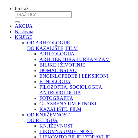
Pretraži:
AKCIJA
Naslovna
KNJIGE
OD ARHEOLOGIJE
DO KAZALIŠTE, FILM
ARHEOLOGIJA
ARHITEKTURA I URBANIZAM
BILJKE I ŽIVOTINJE
DOMAĆINSTVO
ENCIKLOPEDIJE I LEKSIKONI
ETNOLOGIJA
FILOZOFIJA, SOCIOLOGIJA,
ANTROPOLOGIJA
FOTOGRAFIJA
GLAZBENA UMJETNOST
KAZALIŠTE, FILM
OD KNJIŽEVNOST
DO RELIGIJA
KNJIŽEVNOST
LIKOVNA UMJETNOST
LJEKOVITO BILJE I ZDRAVLJE