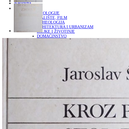
Naslovna
KNJIGE
OD ARHEOLOGIJE
DO KAZALIŠTE, FILM
ARHEOLOGIJA
ARHITEKTURA I URBANIZAM
BILJKE I ŽIVOTINJE
DOMAĆINSTVO
ENCIKLOPEDIJE I LEKSIKONI
ETNOLOGIJA
FILOZOFIJA, SOCIOLOGIJA, ANTROPOLOGIJA
FOTOGRAFIJA
GLAZBENA UMJETNOST
KAZALIŠTE, FILM
OD KNJIŽEVNOST
DO RELIGIJA
KNJIŽEVNOST
LIKOVNA UMJETNOST
LJEKOVITO BILJE I ZDRAVLJE
MITOLOGIJA
POVIJEST I PUBLICISTIKA
PRIRODNE ZNANOSTI
PSIHOLOGIJA, POPULARNA PSIHOLOGIJA,
ALTERNATIVA
RAZNO
RELIGIJA
OD RJEČNIKA
DO ZEMLJOVIDA