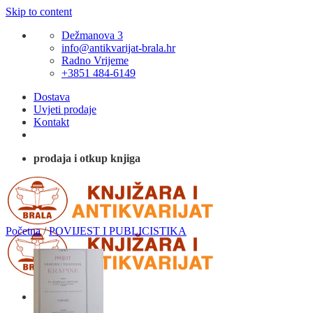
Skip to content
Dežmanova 3
info@antikvarijat-brala.hr
Radno Vrijeme
+3851 484-6149
Dostava
Uvjeti prodaje
Kontakt
prodaja i otkup knjiga
Početna
/
POVIJEST I PUBLICISTIKA