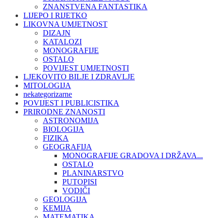
ZNANSTVENA FANTASTIKA
LIJEPO I RIJETKO
LIKOVNA UMJETNOST
DIZAJN
KATALOZI
MONOGRAFIJE
OSTALO
POVIJEST UMJETNOSTI
LJEKOVITO BILJE I ZDRAVLJE
MITOLOGIJA
nekategorizarne
POVIJEST I PUBLICISTIKA
PRIRODNE ZNANOSTI
ASTRONOMIJA
BIOLOGIJA
FIZIKA
GEOGRAFIJA
MONOGRAFIJE GRADOVA I DRŽAVA...
OSTALO
PLANINARSTVO
PUTOPISI
VODIČI
GEOLOGIJA
KEMIJA
MATEMATIKA