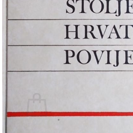
RJEČNICI, GRAMATIKE, PRAVOPISI…
ŠAH
SPORT
STRIPOVI
TEHNIČKE ZNANOSTI
TEORIJA I POVIJEST KNJIŽEVNOSTI
VEDUTE
ZAGREB
ZEMLJOVIDI
Otkup knjiga
O nama
Novosti
AKCIJA
Pretraži:
Nema proizvoda u košarici