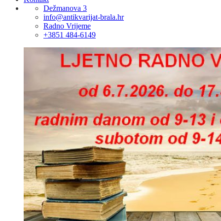
Dežmanova 3
info@antikvarijat-brala.hr
Radno Vrijeme
+3851 484-6149