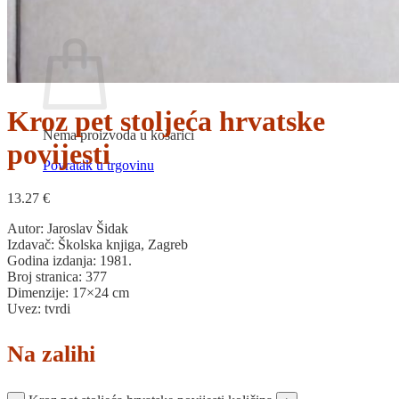
Povratak u trgovinu
Košarica
Kroz pet stoljeća hrvatske
Nema proizvoda u košarici
povijesti
Povratak u trgovinu
13.27
€
Autor: Jaroslav Šidak
Izdavač: Školska knjiga, Zagreb
Godina izdanja: 1981.
Broj stranica: 377
Dimenzije: 17×24 cm
Uvez: tvrdi
Na zalihi