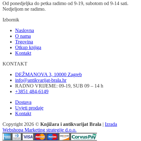
Od ponedjeljka do petka radimo od 9-19, subotom od 9-14 sati.
Nedjeljom ne radimo.
Izbornik
Naslovna
O nama
Trgovina
Otkup knjiga
Kontakt
KONTAKT
DEŽMANOVA 3, 10000 Zagreb
info@antikvarijat-brala.hr
RADNO VRIJEME: 09-19, SUB 09 – 14 h
+3851 484-6149
Dostava
Uvjeti prodaje
Kontakt
Copyright 2026 ©
Knjižara i antikvarijat Brala
|
Izrada
Webshopa Marketing strategije d.o.o.