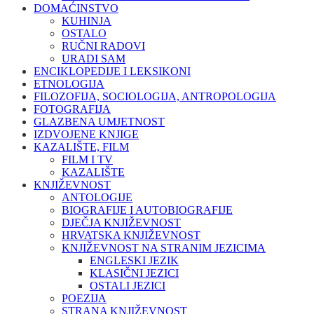
DOMAĆINSTVO
KUHINJA
OSTALO
RUČNI RADOVI
URADI SAM
ENCIKLOPEDIJE I LEKSIKONI
ETNOLOGIJA
FILOZOFIJA, SOCIOLOGIJA, ANTROPOLOGIJA
FOTOGRAFIJA
GLAZBENA UMJETNOST
IZDVOJENE KNJIGE
KAZALIŠTE, FILM
FILM I TV
KAZALIŠTE
KNJIŽEVNOST
ANTOLOGIJE
BIOGRAFIJE I AUTOBIOGRAFIJE
DJEČJA KNJIŽEVNOST
HRVATSKA KNJIŽEVNOST
KNJIŽEVNOST NA STRANIM JEZICIMA
ENGLESKI JEZIK
KLASIČNI JEZICI
OSTALI JEZICI
POEZIJA
STRANA KNJIŽEVNOST