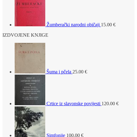
Žumberački narodni običaji
15.00
€
IZDVOJENE KNJIGE
Šuma i pčela
25.00
€
Crtice iz slavonske povijesti
120.00
€
Simfonije
100.00
€