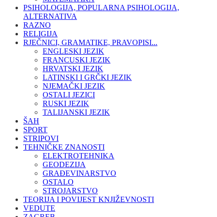
PSIHOLOGIJA, POPULARNA PSIHOLOGIJA,
ALTERNATIVA
RAZNO
RELIGIJA
RJEČNICI, GRAMATIKE, PRAVOPISI...
ENGLESKI JEZIK
FRANCUSKI JEZIK
HRVATSKI JEZIK
LATINSKI I GRČKI JEZIK
NJEMAČKI JEZIK
OSTALI JEZICI
RUSKI JEZIK
TALIJANSKI JEZIK
ŠAH
SPORT
STRIPOVI
TEHNIČKE ZNANOSTI
ELEKTROTEHNIKA
GEODEZIJA
GRAĐEVINARSTVO
OSTALO
STROJARSTVO
TEORIJA I POVIJEST KNJIŽEVNOSTI
VEDUTE
ZAGREB