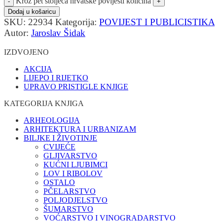
Kroz pet stoljeća hrvatske povijesti količina
Dodaj u košaricu
SKU:
22934
Kategorija:
POVIJEST I PUBLICISTIKA
Autor:
Jaroslav Šidak
IZDVOJENO
AKCIJA
LIJEPO I RIJETKO
UPRAVO PRISTIGLE KNJIGE
KATEGORIJA KNJIGA
ARHEOLOGIJA
ARHITEKTURA I URBANIZAM
BILJKE I ŽIVOTINJE
CVIJEĆE
GLJIVARSTVO
KUĆNI LJUBIMCI
LOV I RIBOLOV
OSTALO
PČELARSTVO
POLJODJELSTVO
ŠUMARSTVO
VOĆARSTVO I VINOGRADARSTVO