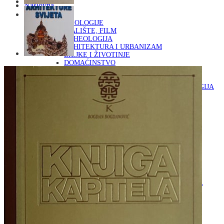
Naslovna
KNJIGE
OD ARHEOLOGIJE
DO KAZALIŠTE, FILM
ARHEOLOGIJA
ARHITEKTURA I URBANIZAM
BILJKE I ŽIVOTINJE
DOMAĆINSTVO
ENCIKLOPEDIJE I LEKSIKONI
ETNOLOGIJA
FILOZOFIJA, SOCIOLOGIJA, ANTROPOLOGIJA
FOTOGRAFIJA
GLAZBENA UMJETNOST
KAZALIŠTE, FILM
OD KNJIŽEVNOST
DO RELIGIJA
KNJIŽEVNOST
LIKOVNA UMJETNOST
LJEKOVITO BILJE I ZDRAVLJE
MITOLOGIJA
POVIJEST I PUBLICISTIKA
PRIRODNE ZNANOSTI
PSIHOLOGIJA, POPULARNA PSIHOLOGIJA,
ALTERNATIVA
RAZNO
RELIGIJA
OD RJEČNIKA
DO ZEMLJOVIDA