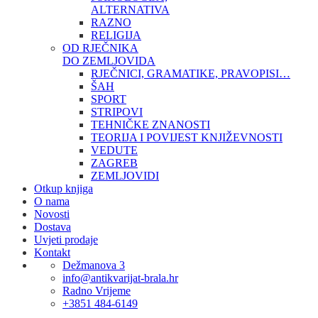
ALTERNATIVA
RAZNO
RELIGIJA
OD RJEČNIKA
DO ZEMLJOVIDA
RJEČNICI, GRAMATIKE, PRAVOPISI…
ŠAH
SPORT
STRIPOVI
TEHNIČKE ZNANOSTI
TEORIJA I POVIJEST KNJIŽEVNOSTI
VEDUTE
ZAGREB
ZEMLJOVIDI
Otkup knjiga
O nama
Novosti
Dostava
Uvjeti prodaje
Kontakt
Dežmanova 3
info@antikvarijat-brala.hr
Radno Vrijeme
+3851 484-6149