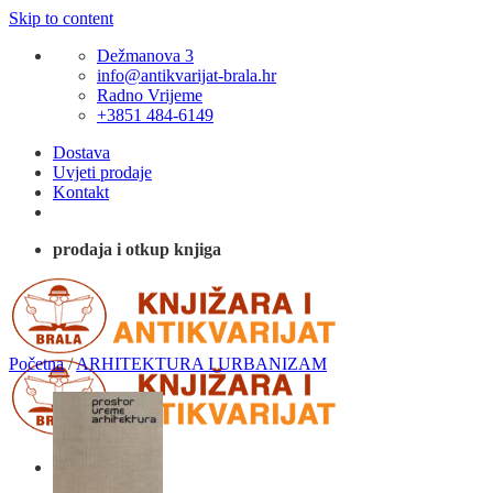
Skip to content
Dežmanova 3
info@antikvarijat-brala.hr
Radno Vrijeme
+3851 484-6149
Dostava
Uvjeti prodaje
Kontakt
prodaja i otkup knjiga
Početna
/
ARHITEKTURA I URBANIZAM