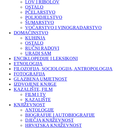
LOV I RIBOLOV
OSTALO
PČELARSTVO
POLJODJELSTVO
ŠUMARSTVO
VOĆARSTVO I VINOGRADARSTVO
DOMAĆINSTVO
KUHINJA
OSTALO
RUČNI RADOVI
URADI SAM
ENCIKLOPEDIJE I LEKSIKONI
ETNOLOGIJA
FILOZOFIJA, SOCIOLOGIJA, ANTROPOLOGIJA
FOTOGRAFIJA
GLAZBENA UMJETNOST
IZDVOJENE KNJIGE
KAZALIŠTE, FILM
FILM I TV
KAZALIŠTE
KNJIŽEVNOST
ANTOLOGIJE
BIOGRAFIJE I AUTOBIOGRAFIJE
DJEČJA KNJIŽEVNOST
HRVATSKA KNJIŽEVNOST