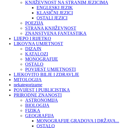
KNJIŽEVNOST NA STRANIM JEZICIMA
ENGLESKI JEZIK
KLASIČNI JEZICI
OSTALI JEZICI
POEZIJA
STRANA KNJIŽEVNOST
ZNANSTVENA FANTASTIKA
LIJEPO I RIJETKO
LIKOVNA UMJETNOST
DIZAJN
KATALOZI
MONOGRAFIJE
OSTALO
POVIJEST UMJETNOSTI
LJEKOVITO BILJE I ZDRAVLJE
MITOLOGIJA
nekategorizarne
POVIJEST I PUBLICISTIKA
PRIRODNE ZNANOSTI
ASTRONOMIJA
BIOLOGIJA
FIZIKA
GEOGRAFIJA
MONOGRAFIJE GRADOVA I DRŽAVA...
OSTALO