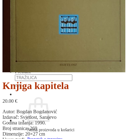
RJEČNICI, GRAMATIKE, PRAVOPISI…
ŠAH
SPORT
STRIPOVI
TEHNIČKE ZNANOSTI
TEORIJA I POVIJEST KNJIŽEVNOSTI
VEDUTE
ZAGREB
ZEMLJOVIDI
Otkup knjiga
O nama
Novosti
AKCIJA
Pretraži:
Knjiga kapitela
20.00
€
Autor: Bogdan Bogdanović
Izdavač: Svjetlost, Sarajevo
Godina izdanja: 1990.
Broj stranica: 269
Nema proizvoda u košarici
Dimenzije: 20×27 cm