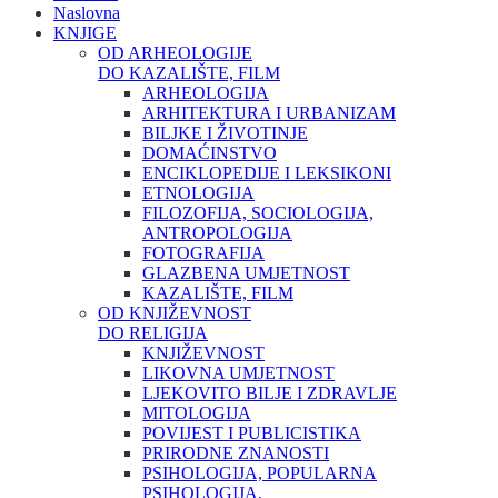
Naslovna
KNJIGE
OD ARHEOLOGIJE
DO KAZALIŠTE, FILM
ARHEOLOGIJA
ARHITEKTURA I URBANIZAM
BILJKE I ŽIVOTINJE
DOMAĆINSTVO
ENCIKLOPEDIJE I LEKSIKONI
ETNOLOGIJA
FILOZOFIJA, SOCIOLOGIJA,
ANTROPOLOGIJA
FOTOGRAFIJA
GLAZBENA UMJETNOST
KAZALIŠTE, FILM
OD KNJIŽEVNOST
DO RELIGIJA
KNJIŽEVNOST
LIKOVNA UMJETNOST
LJEKOVITO BILJE I ZDRAVLJE
MITOLOGIJA
POVIJEST I PUBLICISTIKA
PRIRODNE ZNANOSTI
PSIHOLOGIJA, POPULARNA
PSIHOLOGIJA,