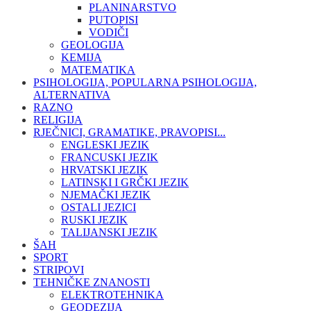
PLANINARSTVO
PUTOPISI
VODIČI
GEOLOGIJA
KEMIJA
MATEMATIKA
PSIHOLOGIJA, POPULARNA PSIHOLOGIJA,
ALTERNATIVA
RAZNO
RELIGIJA
RJEČNICI, GRAMATIKE, PRAVOPISI...
ENGLESKI JEZIK
FRANCUSKI JEZIK
HRVATSKI JEZIK
LATINSKI I GRČKI JEZIK
NJEMAČKI JEZIK
OSTALI JEZICI
RUSKI JEZIK
TALIJANSKI JEZIK
ŠAH
SPORT
STRIPOVI
TEHNIČKE ZNANOSTI
ELEKTROTEHNIKA
GEODEZIJA