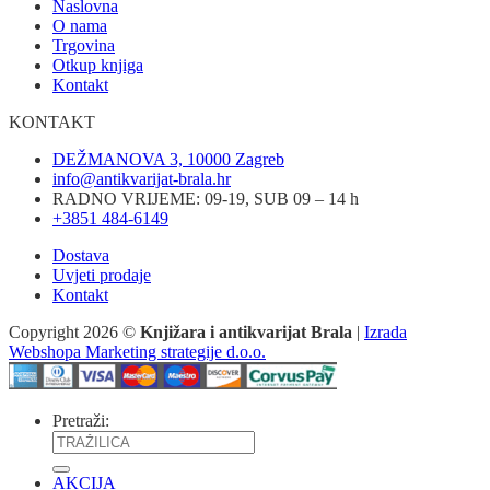
Naslovna
O nama
Trgovina
Otkup knjiga
Kontakt
KONTAKT
DEŽMANOVA 3, 10000 Zagreb
info@antikvarijat-brala.hr
RADNO VRIJEME: 09-19, SUB 09 – 14 h
+3851 484-6149
Dostava
Uvjeti prodaje
Kontakt
Copyright 2026 ©
Knjižara i antikvarijat Brala
|
Izrada
Webshopa Marketing strategije d.o.o.
Pretraži:
AKCIJA