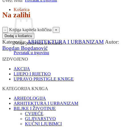
Povratak u trgovinu
Uvez: tvrdi
Košarica
Na zalihi
Knjiga kapitela količina
Dodaj u košaricu
Kategorija:
ARHITEKTURA I URBANIZAM
Autor:
Nema proizvoda u košarici
Bogdan Bogdanović
Povratak u trgovinu
IZDVOJENO
AKCIJA
LIJEPO I RIJETKO
UPRAVO PRISTIGLE KNJIGE
KATEGORIJA KNJIGA
ARHEOLOGIJA
ARHITEKTURA I URBANIZAM
BILJKE I ŽIVOTINJE
CVIJEĆE
GLJIVARSTVO
KUĆNI LJUBIMCI