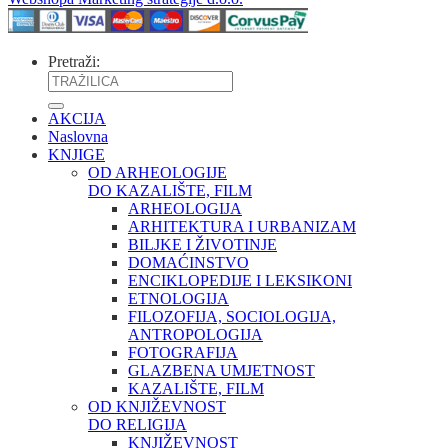
Pretraži:
AKCIJA
Naslovna
KNJIGE
OD ARHEOLOGIJE
DO KAZALIŠTE, FILM
ARHEOLOGIJA
ARHITEKTURA I URBANIZAM
BILJKE I ŽIVOTINJE
DOMAĆINSTVO
ENCIKLOPEDIJE I LEKSIKONI
ETNOLOGIJA
FILOZOFIJA, SOCIOLOGIJA,
ANTROPOLOGIJA
FOTOGRAFIJA
GLAZBENA UMJETNOST
KAZALIŠTE, FILM
OD KNJIŽEVNOST
DO RELIGIJA
KNJIŽEVNOST