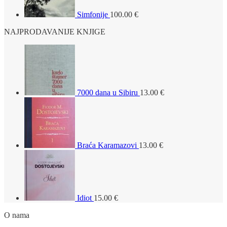
Simfonije
100.00
€
NAJPRODAVANIJE KNJIGE
7000 dana u Sibiru
13.00
€
Braća Karamazovi
13.00
€
Idiot
15.00
€
O nama