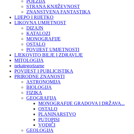
POEZIJA
STRANA KNJIŽEVNOST
ZNANSTVENA FANTASTIKA
LIJEPO I RIJETKO
LIKOVNA UMJETNOST
DIZAJN
KATALOZI
MONOGRAFIJE
OSTALO
POVIJEST UMJETNOSTI
LJEKOVITO BILJE I ZDRAVLJE
MITOLOGIJA
nekategorizarne
POVIJEST I PUBLICISTIKA
PRIRODNE ZNANOSTI
ASTRONOMIJA
BIOLOGIJA
FIZIKA
GEOGRAFIJA
MONOGRAFIJE GRADOVA I DRŽAVA...
OSTALO
PLANINARSTVO
PUTOPISI
VODIČI
GEOLOGIJA