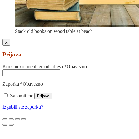
Stack old books on wood table at beach
X
Prijava
Korisničko ime ili email adresa
*
Obavezno
Zaporka
*
Obavezno
Zapamti me
Prijava
Izgubili ste zaporku?