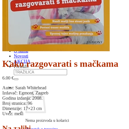
RJEČNICI, GRAMATIKE, PRAVOPISI…
ŠAH
SPORT
STRIPOVI
TEHNIČKE ZNANOSTI
TEORIJA I POVIJEST KNJIŽEVNOSTI
VEDUTE
ZAGREB
ZEMLJOVIDI
Otkup knjiga
O nama
Novosti
Kako razgovarati s mačkama
AKCIJA
Pretraži:
6.00
€
Autor: Sarah Whitehead
Izdavač: Egmont, Zagreb
Godina izdanja: 2008.
Broj stranica: 96
Dimenzije: 17×23 cm
Uvez: meki
Nema proizvoda u košarici
Na zalihi