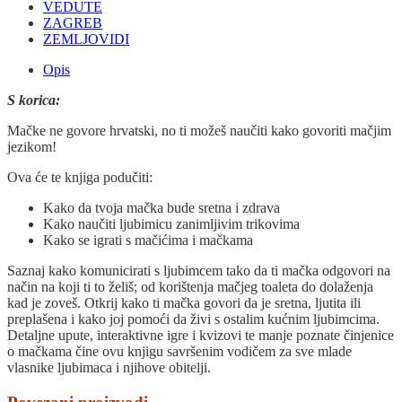
VEDUTE
ZAGREB
ZEMLJOVIDI
Opis
S korica:
Mačke ne govore hrvatski, no ti možeš naučiti kako govoriti mačjim
jezikom!
Ova će te knjiga podučiti:
Kako da tvoja mačka bude sretna i zdrava
Kako naučiti ljubimicu zanimljivim trikovima
Kako se igrati s mačićima i mačkama
Saznaj kako komunicirati s ljubimcem tako da ti mačka odgovori na
način na koji ti to želiš; od korištenja mačjeg toaleta do dolaženja
kad je zoveš. Otkrij kako ti mačka govori da je sretna, ljutita ili
preplašena i kako joj pomoći da živi s ostalim kućnim ljubimcima.
Detaljne upute, interaktivne igre i kvizovi te manje poznate činjenice
o mačkama čine ovu knjigu savršenim vodičem za sve mlade
vlasnike ljubimaca i njihove obitelji.