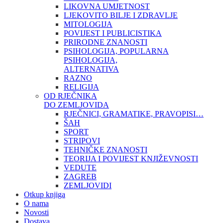
LIKOVNA UMJETNOST
LJEKOVITO BILJE I ZDRAVLJE
MITOLOGIJA
POVIJEST I PUBLICISTIKA
PRIRODNE ZNANOSTI
PSIHOLOGIJA, POPULARNA
PSIHOLOGIJA,
ALTERNATIVA
RAZNO
RELIGIJA
OD RJEČNIKA
DO ZEMLJOVIDA
RJEČNICI, GRAMATIKE, PRAVOPISI…
ŠAH
SPORT
STRIPOVI
TEHNIČKE ZNANOSTI
TEORIJA I POVIJEST KNJIŽEVNOSTI
VEDUTE
ZAGREB
ZEMLJOVIDI
Otkup knjiga
O nama
Novosti
Dostava