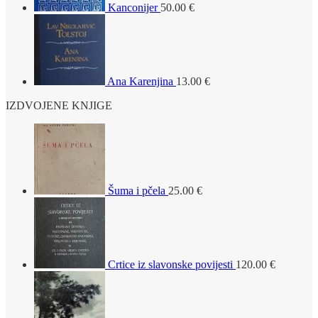
Kanconijer
50.00
€
Ana Karenjina
13.00
€
IZDVOJENE KNJIGE
Šuma i pčela
25.00
€
Crtice iz slavonske povijesti
120.00
€