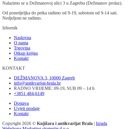
Nalazimo se u Dežmanovoj ulici 3 u Zagrebu (Dežmanov prolaz).
Od ponedjeljka do petka radimo od 9-19, subotom od 9-14 sati.
Nedjeljom ne radimo.
Izbornik
Naslovna
O nama
Trgovina
Otkup knjiga
Kontakt
KONTAKT
DEŽMANOVA 3, 10000 Zagreb
info@antikvarijat-brala.hr
RADNO VRIJEME: 09-19, SUB 09 – 14 h
+3851 484-6149
Dostava
Uvjeti prodaje
Kontakt
Copyright 2026 ©
Knjižara i antikvarijat Brala
|
Izrada
Webshopa Marketing strategije d.o.o.