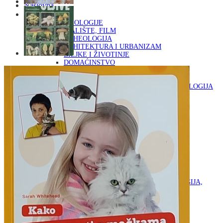
Naslovna
KNJIGE
OD ARHEOLOGIJE
DO KAZALIŠTE, FILM
ARHEOLOGIJA
ARHITEKTURA I URBANIZAM
BILJKE I ŽIVOTINJE
DOMAĆINSTVO
ENCIKLOPEDIJE I LEKSIKONI
ETNOLOGIJA
FILOZOFIJA, SOCIOLOGIJA, ANTROPOLOGIJA
FOTOGRAFIJA
GLAZBENA UMJETNOST
KAZALIŠTE, FILM
OD KNJIŽEVNOST
DO RELIGIJA
KNJIŽEVNOST
LIKOVNA UMJETNOST
LJEKOVITO BILJE I ZDRAVLJE
MITOLOGIJA
POVIJEST I PUBLICISTIKA
PRIRODNE ZNANOSTI
PSIHOLOGIJA, POPULARNA PSIHOLOGIJA,
ALTERNATIVA
RAZNO
RELIGIJA
OD RJEČNIKA
DO ZEMLJOVIDA