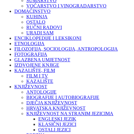
ŠUMARSTVO
VOĆARSTVO I VINOGRADARSTVO
DOMAĆINSTVO
KUHINJA
OSTALO
RUČNI RADOVI
URADI SAM
ENCIKLOPEDIJE I LEKSIKONI
ETNOLOGIJA
FILOZOFIJA, SOCIOLOGIJA, ANTROPOLOGIJA
FOTOGRAFIJA
GLAZBENA UMJETNOST
IZDVOJENE KNJIGE
KAZALIŠTE, FILM
FILM I TV
KAZALIŠTE
KNJIŽEVNOST
ANTOLOGIJE
BIOGRAFIJE I AUTOBIOGRAFIJE
DJEČJA KNJIŽEVNOST
HRVATSKA KNJIŽEVNOST
KNJIŽEVNOST NA STRANIM JEZICIMA
ENGLESKI JEZIK
KLASIČNI JEZICI
OSTALI JEZICI