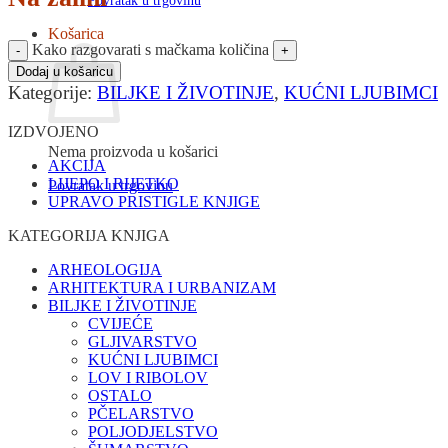
Povratak u trgovinu
Košarica
Kako razgovarati s mačkama količina
Dodaj u košaricu
Kategorije:
BILJKE I ŽIVOTINJE
,
KUĆNI LJUBIMCI
IZDVOJENO
Nema proizvoda u košarici
AKCIJA
LIJEPO I RIJETKO
Povratak u trgovinu
UPRAVO PRISTIGLE KNJIGE
KATEGORIJA KNJIGA
ARHEOLOGIJA
ARHITEKTURA I URBANIZAM
BILJKE I ŽIVOTINJE
CVIJEĆE
GLJIVARSTVO
KUĆNI LJUBIMCI
LOV I RIBOLOV
OSTALO
PČELARSTVO
POLJODJELSTVO