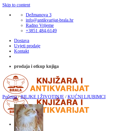
Skip to content
Dežmanova 3
info@antikvarijat-brala.hr
Radno Vrijeme
+3851 484-6149
Dostava
Uvjeti prodaje
Kontakt
prodaja i otkup knjiga
Početna
/
BILJKE I ŽIVOTINJE
/
KUĆNI LJUBIMCI