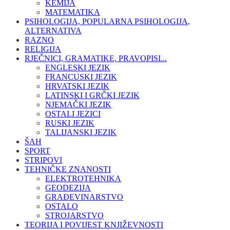
KEMIJA
MATEMATIKA
PSIHOLOGIJA, POPULARNA PSIHOLOGIJA,
ALTERNATIVA
RAZNO
RELIGIJA
RJEČNICI, GRAMATIKE, PRAVOPISI...
ENGLESKI JEZIK
FRANCUSKI JEZIK
HRVATSKI JEZIK
LATINSKI I GRČKI JEZIK
NJEMAČKI JEZIK
OSTALI JEZICI
RUSKI JEZIK
TALIJANSKI JEZIK
ŠAH
SPORT
STRIPOVI
TEHNIČKE ZNANOSTI
ELEKTROTEHNIKA
GEODEZIJA
GRAĐEVINARSTVO
OSTALO
STROJARSTVO
TEORIJA I POVIJEST KNJIŽEVNOSTI