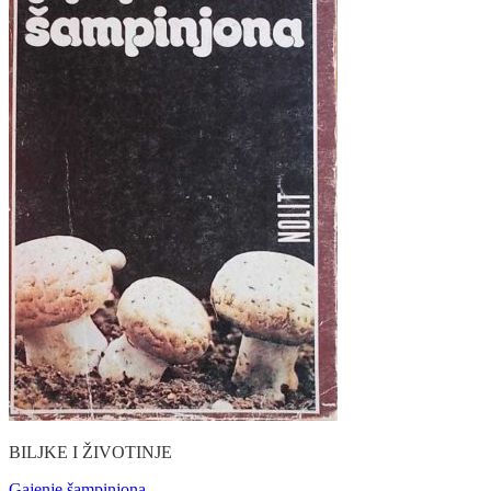
BILJKE I ŽIVOTINJE
Gajenje šampinjona