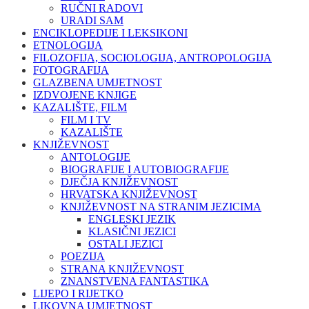
RUČNI RADOVI
URADI SAM
ENCIKLOPEDIJE I LEKSIKONI
ETNOLOGIJA
FILOZOFIJA, SOCIOLOGIJA, ANTROPOLOGIJA
FOTOGRAFIJA
GLAZBENA UMJETNOST
IZDVOJENE KNJIGE
KAZALIŠTE, FILM
FILM I TV
KAZALIŠTE
KNJIŽEVNOST
ANTOLOGIJE
BIOGRAFIJE I AUTOBIOGRAFIJE
DJEČJA KNJIŽEVNOST
HRVATSKA KNJIŽEVNOST
KNJIŽEVNOST NA STRANIM JEZICIMA
ENGLESKI JEZIK
KLASIČNI JEZICI
OSTALI JEZICI
POEZIJA
STRANA KNJIŽEVNOST
ZNANSTVENA FANTASTIKA
LIJEPO I RIJETKO
LIKOVNA UMJETNOST