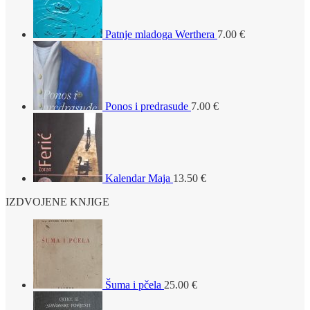
Patnje mladoga Werthera
7.00
€
Ponos i predrasude
7.00
€
Kalendar Maja
13.50
€
IZDVOJENE KNJIGE
Šuma i pčela
25.00
€