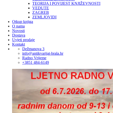
TEORIJA I POVIJEST KNJIŽEVNOSTI
VEDUTE
ZAGREB
ZEMLJOVIDI
Otkup knjiga
O nama
Novosti
Dostava
Uvjeti prodaje
Kontakt
Dežmanova 3
info@antikvarijat-brala.hr
Radno Vrijeme
+3851 484-6149