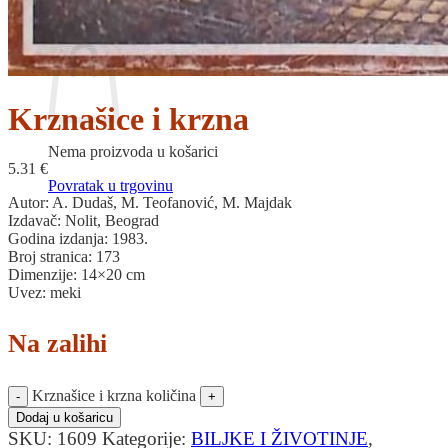
Povratak u trgovinu
Košarica
Krznašice i krzna
Nema proizvoda u košarici
5.31
€
Povratak u trgovinu
Autor: A. Dudaš, M. Teofanović, M. Majdak
Izdavač: Nolit, Beograd
Godina izdanja: 1983.
Broj stranica: 173
Dimenzije: 14×20 cm
Uvez: meki
Na zalihi
Krznašice i krzna količina
Dodaj u košaricu
SKU:
1609
Kategorije:
BILJKE I ŽIVOTINJE
,