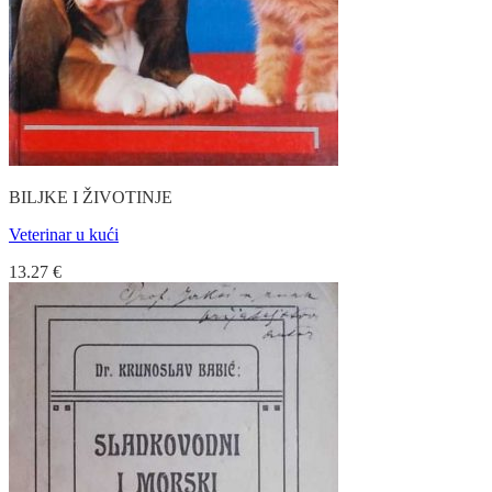
BILJKE I ŽIVOTINJE
Veterinar u kući
13.27
€