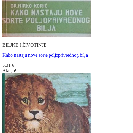
BILJKE I ŽIVOTINJE
Kako nastaju nove sorte poljoprivrednog bilja
5.31
€
Akcija!