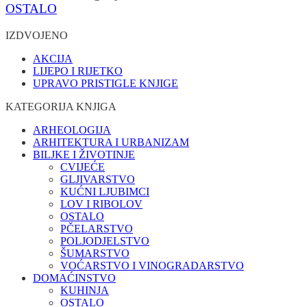
OSTALO
IZDVOJENO
AKCIJA
LIJEPO I RIJETKO
UPRAVO PRISTIGLE KNJIGE
KATEGORIJA KNJIGA
ARHEOLOGIJA
ARHITEKTURA I URBANIZAM
BILJKE I ŽIVOTINJE
CVIJEĆE
GLJIVARSTVO
KUĆNI LJUBIMCI
LOV I RIBOLOV
OSTALO
PČELARSTVO
POLJODJELSTVO
ŠUMARSTVO
VOĆARSTVO I VINOGRADARSTVO
DOMAĆINSTVO
KUHINJA
OSTALO