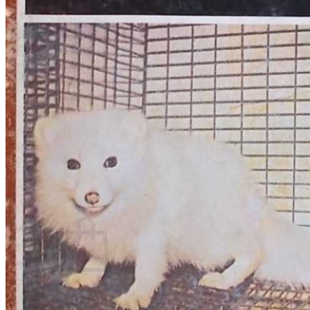
RJEČNICI, GRAMATIKE, PRAVOPISI…
ŠAH
SPORT
STRIPOVI
TEHNIČKE ZNANOSTI
TEORIJA I POVIJEST KNJIŽEVNOSTI
VEDUTE
ZAGREB
ZEMLJOVIDI
Otkup knjiga
O nama
Novosti
AKCIJA
Pretraži:
Nema proizvoda u košarici