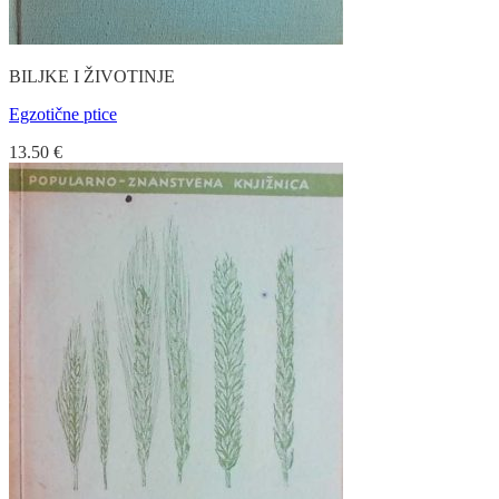
BILJKE I ŽIVOTINJE
Egzotične ptice
13.50
€