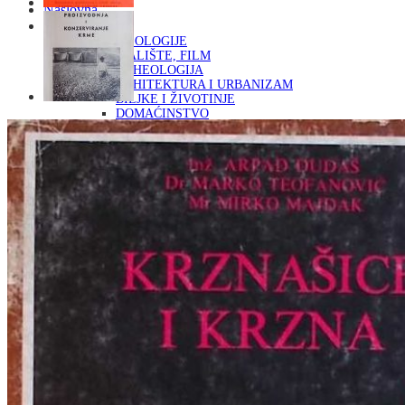
Naslovna
KNJIGE
OD ARHEOLOGIJE
DO KAZALIŠTE, FILM
ARHEOLOGIJA
ARHITEKTURA I URBANIZAM
BILJKE I ŽIVOTINJE
DOMAĆINSTVO
ENCIKLOPEDIJE I LEKSIKONI
ETNOLOGIJA
FILOZOFIJA, SOCIOLOGIJA, ANTROPOLOGIJA
FOTOGRAFIJA
GLAZBENA UMJETNOST
KAZALIŠTE, FILM
OD KNJIŽEVNOST
DO RELIGIJA
KNJIŽEVNOST
LIKOVNA UMJETNOST
LJEKOVITO BILJE I ZDRAVLJE
MITOLOGIJA
POVIJEST I PUBLICISTIKA
PRIRODNE ZNANOSTI
PSIHOLOGIJA, POPULARNA PSIHOLOGIJA,
ALTERNATIVA
RAZNO
RELIGIJA
OD RJEČNIKA
DO ZEMLJOVIDA