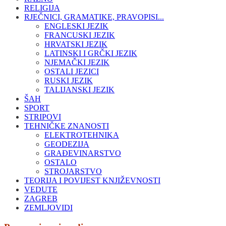
RELIGIJA
RJEČNICI, GRAMATIKE, PRAVOPISI...
ENGLESKI JEZIK
FRANCUSKI JEZIK
HRVATSKI JEZIK
LATINSKI I GRČKI JEZIK
NJEMAČKI JEZIK
OSTALI JEZICI
RUSKI JEZIK
TALIJANSKI JEZIK
ŠAH
SPORT
STRIPOVI
TEHNIČKE ZNANOSTI
ELEKTROTEHNIKA
GEODEZIJA
GRAĐEVINARSTVO
OSTALO
STROJARSTVO
TEORIJA I POVIJEST KNJIŽEVNOSTI
VEDUTE
ZAGREB
ZEMLJOVIDI