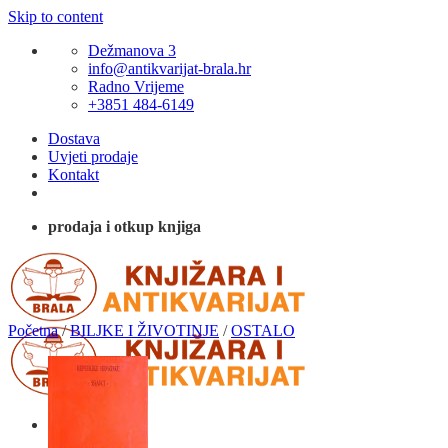
Skip to content
Dežmanova 3
info@antikvarijat-brala.hr
Radno Vrijeme
+3851 484-6149
Dostava
Uvjeti prodaje
Kontakt
prodaja i otkup knjiga
Početna
/
BILJKE I ŽIVOTINJE
/
OSTALO