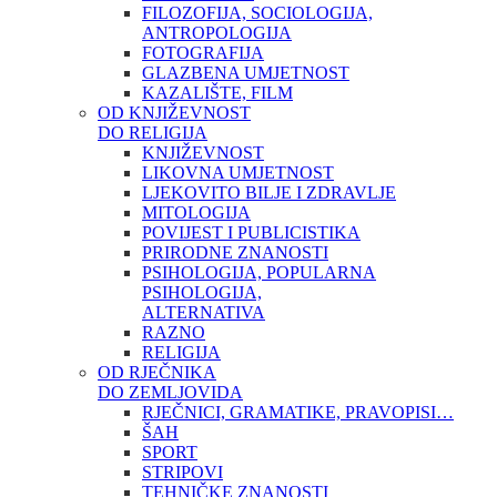
FILOZOFIJA, SOCIOLOGIJA,
ANTROPOLOGIJA
FOTOGRAFIJA
GLAZBENA UMJETNOST
KAZALIŠTE, FILM
OD KNJIŽEVNOST
DO RELIGIJA
KNJIŽEVNOST
LIKOVNA UMJETNOST
LJEKOVITO BILJE I ZDRAVLJE
MITOLOGIJA
POVIJEST I PUBLICISTIKA
PRIRODNE ZNANOSTI
PSIHOLOGIJA, POPULARNA
PSIHOLOGIJA,
ALTERNATIVA
RAZNO
RELIGIJA
OD RJEČNIKA
DO ZEMLJOVIDA
RJEČNICI, GRAMATIKE, PRAVOPISI…
ŠAH
SPORT
STRIPOVI
TEHNIČKE ZNANOSTI