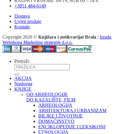
RADNO VRIJEME: 09-19, SUB 09 – 14 h
+3851 484-6149
Dostava
Uvjeti prodaje
Kontakt
Copyright 2026 ©
Knjižara i antikvarijat Brala
|
Izrada
Webshopa Marketing strategije d.o.o.
Pretraži:
AKCIJA
Naslovna
KNJIGE
OD ARHEOLOGIJE
DO KAZALIŠTE, FILM
ARHEOLOGIJA
ARHITEKTURA I URBANIZAM
BILJKE I ŽIVOTINJE
DOMAĆINSTVO
ENCIKLOPEDIJE I LEKSIKONI
ETNOLOGIJA