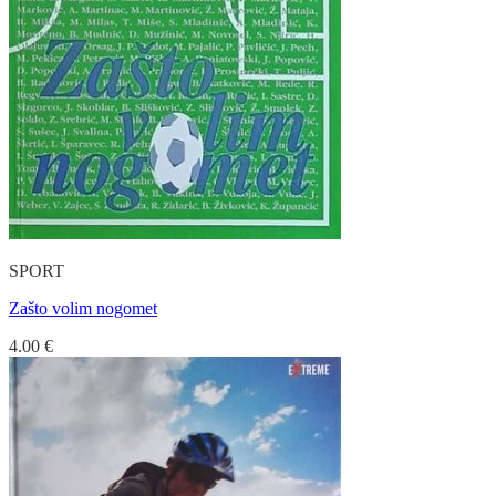
SPORT
Zašto volim nogomet
4.00
€