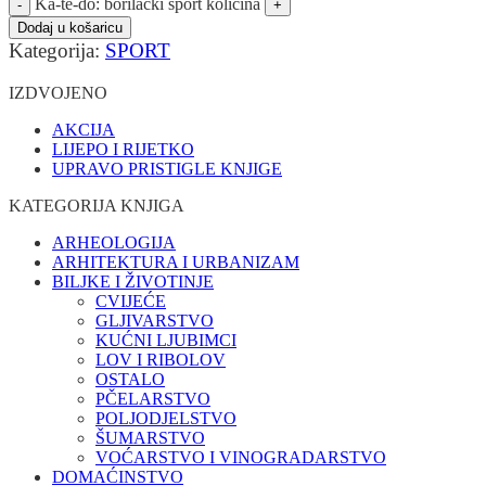
Ka-te-do: borilački šport količina
Dodaj u košaricu
Kategorija:
SPORT
IZDVOJENO
AKCIJA
LIJEPO I RIJETKO
UPRAVO PRISTIGLE KNJIGE
KATEGORIJA KNJIGA
ARHEOLOGIJA
ARHITEKTURA I URBANIZAM
BILJKE I ŽIVOTINJE
CVIJEĆE
GLJIVARSTVO
KUĆNI LJUBIMCI
LOV I RIBOLOV
OSTALO
PČELARSTVO
POLJODJELSTVO
ŠUMARSTVO
VOĆARSTVO I VINOGRADARSTVO
DOMAĆINSTVO