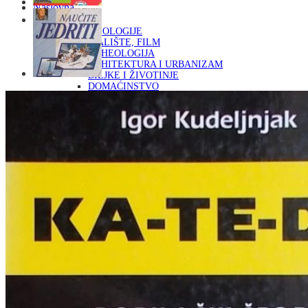
Naslovna
KNJIGE
OD ARHEOLOGIJE
DO KAZALIŠTE, FILM
ARHEOLOGIJA
ARHITEKTURA I URBANIZAM
BILJKE I ŽIVOTINJE
DOMAĆINSTVO
ENCIKLOPEDIJE I LEKSIKONI
ETNOLOGIJA
FILOZOFIJA, SOCIOLOGIJA, ANTROPOLOGIJA
FOTOGRAFIJA
GLAZBENA UMJETNOST
KAZALIŠTE, FILM
OD KNJIŽEVNOST
DO RELIGIJA
KNJIŽEVNOST
LIKOVNA UMJETNOST
LJEKOVITO BILJE I ZDRAVLJE
MITOLOGIJA
POVIJEST I PUBLICISTIKA
PRIRODNE ZNANOSTI
PSIHOLOGIJA, POPULARNA PSIHOLOGIJA,
ALTERNATIVA
RAZNO
RELIGIJA
OD RJEČNIKA
DO ZEMLJOVIDA