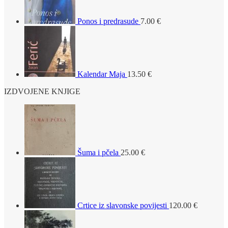
Ponos i predrasude
7.00
€
Kalendar Maja
13.50
€
IZDVOJENE KNJIGE
Šuma i pčela
25.00
€
Crtice iz slavonske povijesti
120.00
€