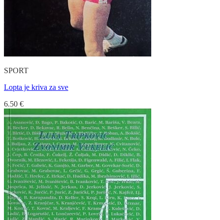
SPORT
Lopta je kriva za sve
6.50
€