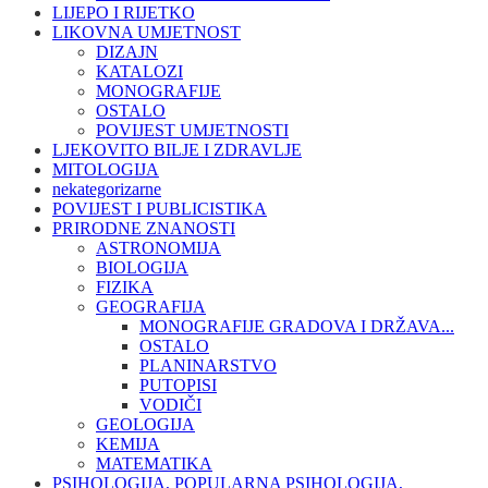
LIJEPO I RIJETKO
LIKOVNA UMJETNOST
DIZAJN
KATALOZI
MONOGRAFIJE
OSTALO
POVIJEST UMJETNOSTI
LJEKOVITO BILJE I ZDRAVLJE
MITOLOGIJA
nekategorizarne
POVIJEST I PUBLICISTIKA
PRIRODNE ZNANOSTI
ASTRONOMIJA
BIOLOGIJA
FIZIKA
GEOGRAFIJA
MONOGRAFIJE GRADOVA I DRŽAVA...
OSTALO
PLANINARSTVO
PUTOPISI
VODIČI
GEOLOGIJA
KEMIJA
MATEMATIKA
PSIHOLOGIJA, POPULARNA PSIHOLOGIJA,