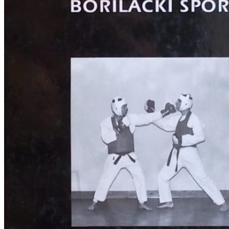
RJEČNICI, GRAMATIKE, PRAVOPISI…
ŠAH
SPORT
STRIPOVI
TEHNIČKE ZNANOSTI
TEORIJA I POVIJEST KNJIŽEVNOSTI
VEDUTE
ZAGREB
ZEMLJOVIDI
Otkup knjiga
O nama
Novosti
AKCIJA
Pretraži:
Nema proizvoda u košarici