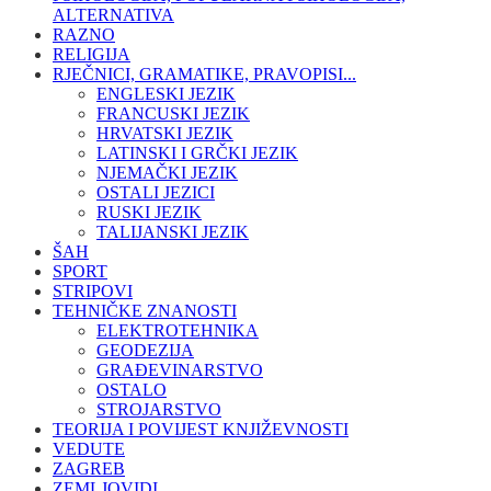
ALTERNATIVA
RAZNO
RELIGIJA
RJEČNICI, GRAMATIKE, PRAVOPISI...
ENGLESKI JEZIK
FRANCUSKI JEZIK
HRVATSKI JEZIK
LATINSKI I GRČKI JEZIK
NJEMAČKI JEZIK
OSTALI JEZICI
RUSKI JEZIK
TALIJANSKI JEZIK
ŠAH
SPORT
STRIPOVI
TEHNIČKE ZNANOSTI
ELEKTROTEHNIKA
GEODEZIJA
GRAĐEVINARSTVO
OSTALO
STROJARSTVO
TEORIJA I POVIJEST KNJIŽEVNOSTI
VEDUTE
ZAGREB
ZEMLJOVIDI