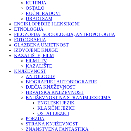
KUHINJA
OSTALO
RUČNI RADOVI
URADI SAM
ENCIKLOPEDIJE I LEKSIKONI
ETNOLOGIJA
FILOZOFIJA, SOCIOLOGIJA, ANTROPOLOGIJA
FOTOGRAFIJA
GLAZBENA UMJETNOST
IZDVOJENE KNJIGE
KAZALIŠTE, FILM
FILM I TV
KAZALIŠTE
KNJIŽEVNOST
ANTOLOGIJE
BIOGRAFIJE I AUTOBIOGRAFIJE
DJEČJA KNJIŽEVNOST
HRVATSKA KNJIŽEVNOST
KNJIŽEVNOST NA STRANIM JEZICIMA
ENGLESKI JEZIK
KLASIČNI JEZICI
OSTALI JEZICI
POEZIJA
STRANA KNJIŽEVNOST
ZNANSTVENA FANTASTIKA