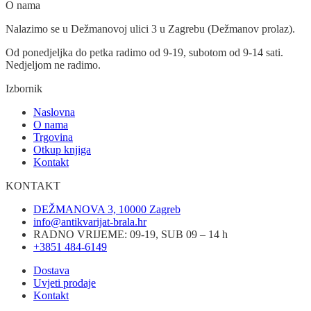
O nama
Nalazimo se u Dežmanovoj ulici 3 u Zagrebu (Dežmanov prolaz).
Od ponedjeljka do petka radimo od 9-19, subotom od 9-14 sati.
Nedjeljom ne radimo.
Izbornik
Naslovna
O nama
Trgovina
Otkup knjiga
Kontakt
KONTAKT
DEŽMANOVA 3, 10000 Zagreb
info@antikvarijat-brala.hr
RADNO VRIJEME: 09-19, SUB 09 – 14 h
+3851 484-6149
Dostava
Uvjeti prodaje
Kontakt