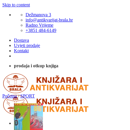
Skip to content
Dežmanova 3
info@antikvarijat-brala.hr
Radno Vrijeme
+3851 484-6149
Dostava
Uvjeti prodaje
Kontakt
prodaja i otkup knjiga
Početna
/
SPORT