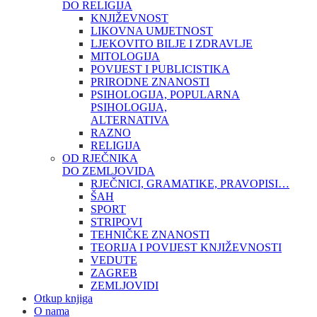
DO RELIGIJA
KNJIŽEVNOST
LIKOVNA UMJETNOST
LJEKOVITO BILJE I ZDRAVLJE
MITOLOGIJA
POVIJEST I PUBLICISTIKA
PRIRODNE ZNANOSTI
PSIHOLOGIJA, POPULARNA
PSIHOLOGIJA,
ALTERNATIVA
RAZNO
RELIGIJA
OD RJEČNIKA
DO ZEMLJOVIDA
RJEČNICI, GRAMATIKE, PRAVOPISI…
ŠAH
SPORT
STRIPOVI
TEHNIČKE ZNANOSTI
TEORIJA I POVIJEST KNJIŽEVNOSTI
VEDUTE
ZAGREB
ZEMLJOVIDI
Otkup knjiga
O nama