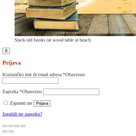
Stack old books on wood table at beach
X
Prijava
Korisničko ime ili email adresa
*
Obavezno
Zaporka
*
Obavezno
Zapamti me
Prijava
Izgubili ste zaporku?