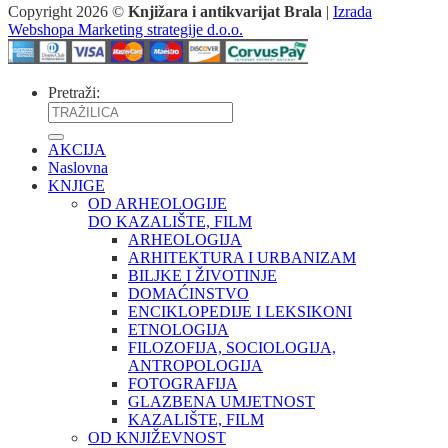
Copyright 2026 ©
Knjižara i antikvarijat Brala
|
Izrada
Webshopa Marketing strategije d.o.o.
Pretraži:
AKCIJA
Naslovna
KNJIGE
OD ARHEOLOGIJE
DO KAZALIŠTE, FILM
ARHEOLOGIJA
ARHITEKTURA I URBANIZAM
BILJKE I ŽIVOTINJE
DOMAĆINSTVO
ENCIKLOPEDIJE I LEKSIKONI
ETNOLOGIJA
FILOZOFIJA, SOCIOLOGIJA,
ANTROPOLOGIJA
FOTOGRAFIJA
GLAZBENA UMJETNOST
KAZALIŠTE, FILM
OD KNJIŽEVNOST