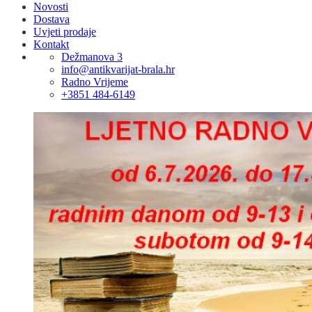
Novosti
Dostava
Uvjeti prodaje
Kontakt
Dežmanova 3
info@antikvarijat-brala.hr
Radno Vrijeme
+3851 484-6149