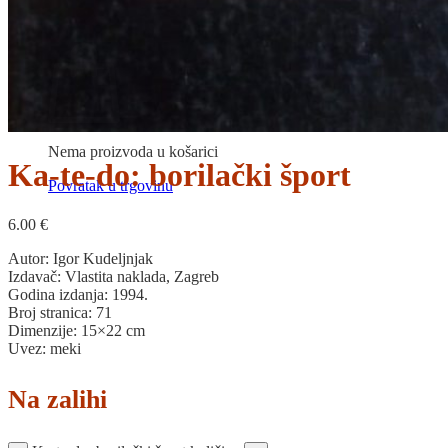
Povratak u trgovinu
Košarica
Nema proizvoda u košarici
Ka-te-do: borilački šport
Povratak u trgovinu
6.00
€
Autor: Igor Kudeljnjak
Izdavač: Vlastita naklada, Zagreb
Godina izdanja: 1994.
Broj stranica: 71
Dimenzije: 15×22 cm
Uvez: meki
Na zalihi