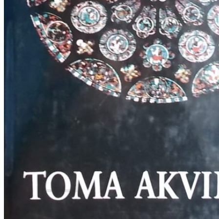
RJEČNICI, GRAMATIKE, PRAVOPISI…
ŠAH
SPORT
STRIPOVI
TEHNIČKE ZNANOSTI
TEORIJA I POVIJEST KNJIŽEVNOSTI
VEDUTE
ZAGREB
ZEMLJOVIDI
Otkup knjiga
O nama
Novosti
AKCIJA
Pretraži:
Nema proizvoda u košarici