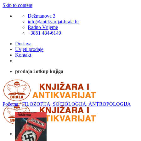
Skip to content
Dežmanova 3
info@antikvarijat-brala.hr
Radno Vrijeme
+3851 484-6149
Dostava
Uvjeti prodaje
Kontakt
prodaja i otkup knjiga
Početna
/
FILOZOFIJA, SOCIOLOGIJA, ANTROPOLOGIJA