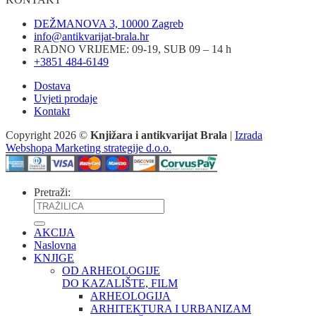
DEŽMANOVA 3, 10000 Zagreb
info@antikvarijat-brala.hr
RADNO VRIJEME: 09-19, SUB 09 – 14 h
+3851 484-6149
Dostava
Uvjeti prodaje
Kontakt
Copyright 2026 ©
Knjižara i antikvarijat Brala
|
Izrada
Webshopa Marketing strategije d.o.o.
Pretraži:
AKCIJA
Naslovna
KNJIGE
OD ARHEOLOGIJE
DO KAZALIŠTE, FILM
ARHEOLOGIJA
ARHITEKTURA I URBANIZAM