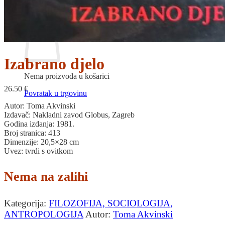
Povratak u trgovinu
Košarica
Izabrano djelo
Nema proizvoda u košarici
26.50
€
Povratak u trgovinu
Autor: Toma Akvinski
Izdavač: Nakladni zavod Globus, Zagreb
Godina izdanja: 1981.
Broj stranica: 413
Dimenzije: 20,5×28 cm
Uvez: tvrdi s ovitkom
Nema na zalihi
Kategorija:
FILOZOFIJA, SOCIOLOGIJA,
ANTROPOLOGIJA
Autor:
Toma Akvinski