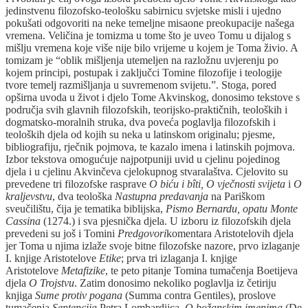
jedinstvenu filozofsko-teološku sabirnicu svjetske misli i ujedno
pokušati odgovoriti na neke temeljne misaone preokupacije našega
vremena. Veličina je tomizma u tome što je uveo Tomu u dijalog s
mišlju vremena koje više nije bilo vrijeme u kojem je Toma živio. A
tomizam je “oblik mišljenja utemeljen na razložnu uvjerenju po
kojem principi, postupak i zaključci Tomine filozofije i teologije
tvore temelj razmišljanja u suvremenom svijetu.”. Stoga, pored
opširna uvoda u život i djelo Tome Akvinskog, donosimo tekstove s
područja svih glavnih filozofskih, teorijsko-praktičnih, teoloških i
dogmatsko-moralnih struka, dva poveća poglavlja filozofskih i
teoloških djela od kojih su neka u latinskom originalu; pjesme,
bibliografiju, rječnik pojmova, te kazalo imena i latinskih pojmova.
Izbor tekstova omogućuje najpotpuniji uvid u cjelinu pojedinog
djela i u cjelinu Akvinčeva cjelokupnog stvaralaštva. Cjelovito su
prevedene tri filozofske rasprave
O biću i bîti, O vječnosti svijeta
i
O
kraljevstvu
, dva teološka
Nastupna predavanja
na Pariškom
sveučilištu, čija je tematika biblijska,
Pismo Bernardu, opatu Monte
Cassina
(1274.) i sva pjesnička djela. U izboru iz filozofskih djela
prevedeni su još i Tomini
Predgovori
komentara Aristotelovih djela
jer Toma u njima izlaže svoje bitne filozofske nazore, prvo izlaganje
I. knjige Aristotelove
Etike
; prva tri izlaganja I. knjige
Aristotelove
Metafizike
, te peto pitanje Tomina tumačenja Boetijeva
djela
O Trojstvu
. Zatim donosimo nekoliko poglavlja iz četiriju
knjiga
Sume
protiv pogana
(Summa contra Gentiles), proslove
tumačenja
Sentencija
Petra Lombardijca,
O božanskim imenima
(De