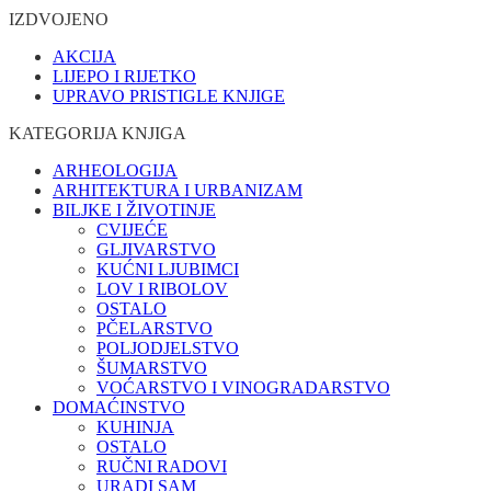
IZDVOJENO
AKCIJA
LIJEPO I RIJETKO
UPRAVO PRISTIGLE KNJIGE
KATEGORIJA KNJIGA
ARHEOLOGIJA
ARHITEKTURA I URBANIZAM
BILJKE I ŽIVOTINJE
CVIJEĆE
GLJIVARSTVO
KUĆNI LJUBIMCI
LOV I RIBOLOV
OSTALO
PČELARSTVO
POLJODJELSTVO
ŠUMARSTVO
VOĆARSTVO I VINOGRADARSTVO
DOMAĆINSTVO
KUHINJA
OSTALO
RUČNI RADOVI
URADI SAM