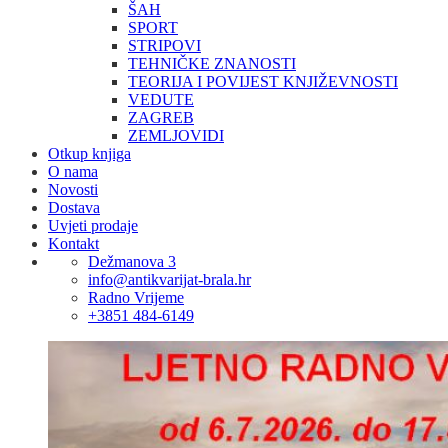
ŠAH
SPORT
STRIPOVI
TEHNIČKE ZNANOSTI
TEORIJA I POVIJEST KNJIŽEVNOSTI
VEDUTE
ZAGREB
ZEMLJOVIDI
Otkup knjiga
O nama
Novosti
Dostava
Uvjeti prodaje
Kontakt
Dežmanova 3
info@antikvarijat-brala.hr
Radno Vrijeme
+3851 484-6149