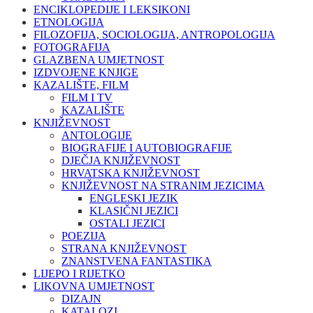
ENCIKLOPEDIJE I LEKSIKONI
ETNOLOGIJA
FILOZOFIJA, SOCIOLOGIJA, ANTROPOLOGIJA
FOTOGRAFIJA
GLAZBENA UMJETNOST
IZDVOJENE KNJIGE
KAZALIŠTE, FILM
FILM I TV
KAZALIŠTE
KNJIŽEVNOST
ANTOLOGIJE
BIOGRAFIJE I AUTOBIOGRAFIJE
DJEČJA KNJIŽEVNOST
HRVATSKA KNJIŽEVNOST
KNJIŽEVNOST NA STRANIM JEZICIMA
ENGLESKI JEZIK
KLASIČNI JEZICI
OSTALI JEZICI
POEZIJA
STRANA KNJIŽEVNOST
ZNANSTVENA FANTASTIKA
LIJEPO I RIJETKO
LIKOVNA UMJETNOST
DIZAJN
KATALOZI