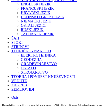
ENGLESKI JEZIK
FRANCUSKI JEZIK
HRVATSKI JEZIK
LATINSKI I GRČKI JEZIK
NJEMAČKI JEZIK
OSTALI JEZICI
RUSKI JEZIK
TALIJANSKI JEZIK
ŠAH
SPORT
STRIPOVI
TEHNIČKE ZNANOSTI
ELEKTROTEHNIKA
GEODEZIJA
GRAĐEVINARSTVO
OSTALO
STROJARSTVO
TEORIJA I POVIJEST KNJIŽEVNOSTI
VEDUTE
ZAGREB
ZEMLJOVIDI
Opis
Prvobitni je cilj ovoga izbora predočiti djelo Tome Akvinskoga kao