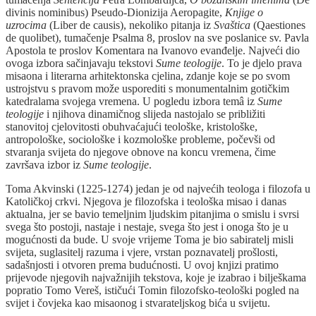
divinis nominibus) Pseudo-Dionizija Aeropagite,
Knjige o
uzrocima
(Liber de causis), nekoliko pitanja iz
Svaštica
(Qaestiones
de quolibet), tumačenje Psalma 8, proslov na sve poslanice sv. Pavla
Apostola te proslov Komentara na Ivanovo evanđelje. Najveći dio
ovoga izbora sačinjavaju tekstovi
Sume teologije
. To je djelo prava
misaona i literarna arhitektonska cjelina, zdanje koje se po svom
ustrojstvu s pravom može usporediti s monumentalnim gotičkim
katedralama svojega vremena. U pogledu izbora temâ iz
Sume
teologije
i njihova dinamičnog slijeda nastojalo se približiti
stanovitoj cjelovitosti obuhvaćajući teološke, kristološke,
antropološke, sociološke i kozmološke probleme, počevši od
stvaranja svijeta do njegove obnove na koncu vremena, čime
završava izbor iz
Sume teologije
.
Toma Akvinski (1225-1274) jedan je od najvećih teologa i filozofa u
Katoličkoj crkvi. Njegova je filozofska i teološka misao i danas
aktualna, jer se bavio temeljnim ljudskim pitanjima o smislu i svrsi
svega što postoji, nastaje i nestaje, svega što jest i onoga što je u
mogućnosti da bude. U svoje vrijeme Toma je bio sabiratelj misli
svijeta, suglasitelj razuma i vjere, vrstan poznavatelj prošlosti,
sadašnjosti i otvoren prema budućnosti. U ovoj knjizi pratimo
prijevode njegovih najvažnijih tekstova, koje je izabrao i bilješkama
popratio Tomo Vereš, ističući Tomin filozofsko-teološki pogled na
svijet i čovjeka kao misaonog i stvarateljskog bića u svijetu.