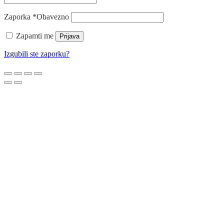
Zaporka
*
Obavezno
Zapamti me
Prijava
Izgubili ste zaporku?