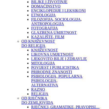
BILJKE I ŽIVOTINJE
DOMAĆINSTVO
ENCIKLOPEDIJE I LEKSIKONI
ETNOLOGIJA
FILOZOFIJA, SOCIOLOGIJA,
ANTROPOLOGIJA
FOTOGRAFIJA
GLAZBENA UMJETNOST
KAZALIŠTE, FILM
OD KNJIŽEVNOST
DO RELIGIJA
KNJIŽEVNOST
LIKOVNA UMJETNOST
LJEKOVITO BILJE I ZDRAVLJE
MITOLOGIJA
POVIJEST I PUBLICISTIKA
PRIRODNE ZNANOSTI
PSIHOLOGIJA, POPULARNA
PSIHOLOGIJA,
ALTERNATIVA
RAZNO
RELIGIJA
OD RJEČNIKA
DO ZEMLJOVIDA
RJEČNICI, GRAMATIKE, PRAVOPISI…