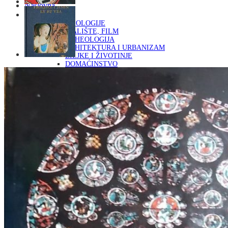
Naslovna
KNJIGE
OD ARHEOLOGIJE
DO KAZALIŠTE, FILM
ARHEOLOGIJA
ARHITEKTURA I URBANIZAM
BILJKE I ŽIVOTINJE
DOMAĆINSTVO
ENCIKLOPEDIJE I LEKSIKONI
ETNOLOGIJA
FILOZOFIJA, SOCIOLOGIJA, ANTROPOLOGIJA
FOTOGRAFIJA
GLAZBENA UMJETNOST
KAZALIŠTE, FILM
OD KNJIŽEVNOST
DO RELIGIJA
KNJIŽEVNOST
LIKOVNA UMJETNOST
LJEKOVITO BILJE I ZDRAVLJE
MITOLOGIJA
POVIJEST I PUBLICISTIKA
PRIRODNE ZNANOSTI
PSIHOLOGIJA, POPULARNA PSIHOLOGIJA,
ALTERNATIVA
RAZNO
RELIGIJA
OD RJEČNIKA
DO ZEMLJOVIDA