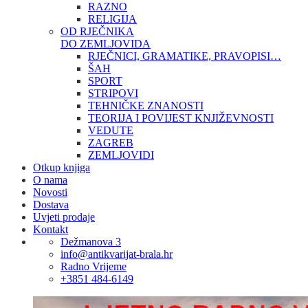
RAZNO
RELIGIJA
OD RJEČNIKA
DO ZEMLJOVIDA
RJEČNICI, GRAMATIKE, PRAVOPISI…
ŠAH
SPORT
STRIPOVI
TEHNIČKE ZNANOSTI
TEORIJA I POVIJEST KNJIŽEVNOSTI
VEDUTE
ZAGREB
ZEMLJOVIDI
Otkup knjiga
O nama
Novosti
Dostava
Uvjeti prodaje
Kontakt
Dežmanova 3
info@antikvarijat-brala.hr
Radno Vrijeme
+3851 484-6149