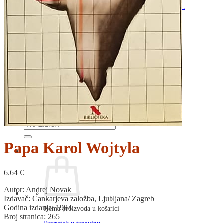
RJEČNICI, GRAMATIKE, PRAVOPISI…
ŠAH
SPORT
STRIPOVI
TEHNIČKE ZNANOSTI
TEORIJA I POVIJEST KNJIŽEVNOSTI
VEDUTE
ZAGREB
ZEMLJOVIDI
Otkup knjiga
O nama
Novosti
AKCIJA
Pretraži:
Papa Karol Wojtyla
6.64
€
Autor: Andrej Novak
Izdavač: Cankarjeva založba, Ljubljana/ Zagreb
Godina izdanja: 1984.
Nema proizvoda u košarici
Broj stranica: 265