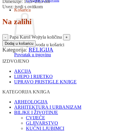
Povratak u trgovinu
Dimenzije: 15,5×23,5 cm
Uvez: tvrdi s ovitkom
Košarica
Na zalihi
Papa Karol Wojtyla količina
Dodaj u košaricu
Nema proizvoda u košarici
Kategorija:
RELIGIJA
Povratak u trgovinu
IZDVOJENO
AKCIJA
LIJEPO I RIJETKO
UPRAVO PRISTIGLE KNJIGE
KATEGORIJA KNJIGA
ARHEOLOGIJA
ARHITEKTURA I URBANIZAM
BILJKE I ŽIVOTINJE
CVIJEĆE
GLJIVARSTVO
KUĆNI LJUBIMCI