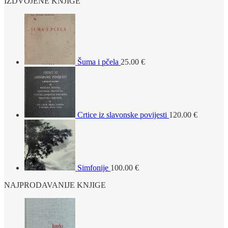
IZDVOJENE KNJIGE
Šuma i pčela
25.00
€
Crtice iz slavonske povijesti
120.00
€
Simfonije
100.00
€
NAJPRODAVANIJE KNJIGE