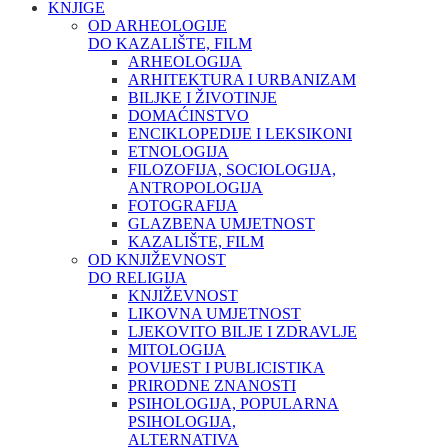
KNJIGE
OD ARHEOLOGIJE
DO KAZALIŠTE, FILM
ARHEOLOGIJA
ARHITEKTURA I URBANIZAM
BILJKE I ŽIVOTINJE
DOMAĆINSTVO
ENCIKLOPEDIJE I LEKSIKONI
ETNOLOGIJA
FILOZOFIJA, SOCIOLOGIJA,
ANTROPOLOGIJA
FOTOGRAFIJA
GLAZBENA UMJETNOST
KAZALIŠTE, FILM
OD KNJIŽEVNOST
DO RELIGIJA
KNJIŽEVNOST
LIKOVNA UMJETNOST
LJEKOVITO BILJE I ZDRAVLJE
MITOLOGIJA
POVIJEST I PUBLICISTIKA
PRIRODNE ZNANOSTI
PSIHOLOGIJA, POPULARNA
PSIHOLOGIJA,
ALTERNATIVA