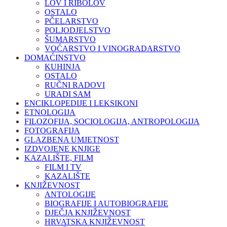
LOV I RIBOLOV
OSTALO
PČELARSTVO
POLJODJELSTVO
ŠUMARSTVO
VOĆARSTVO I VINOGRADARSTVO
DOMAĆINSTVO
KUHINJA
OSTALO
RUČNI RADOVI
URADI SAM
ENCIKLOPEDIJE I LEKSIKONI
ETNOLOGIJA
FILOZOFIJA, SOCIOLOGIJA, ANTROPOLOGIJA
FOTOGRAFIJA
GLAZBENA UMJETNOST
IZDVOJENE KNJIGE
KAZALIŠTE, FILM
FILM I TV
KAZALIŠTE
KNJIŽEVNOST
ANTOLOGIJE
BIOGRAFIJE I AUTOBIOGRAFIJE
DJEČJA KNJIŽEVNOST
HRVATSKA KNJIŽEVNOST