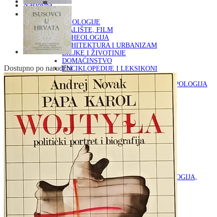
Naslovna
KNJIGE
OD ARHEOLOGIJE
DO KAZALIŠTE, FILM
ARHEOLOGIJA
ARHITEKTURA I URBANIZAM
BILJKE I ŽIVOTINJE
DOMAĆINSTVO
Dostupno po narudžbi
ENCIKLOPEDIJE I LEKSIKONI
ETNOLOGIJA
FILOZOFIJA, SOCIOLOGIJA, ANTROPOLOGIJA
FOTOGRAFIJA
GLAZBENA UMJETNOST
KAZALIŠTE, FILM
OD KNJIŽEVNOST
DO RELIGIJA
KNJIŽEVNOST
LIKOVNA UMJETNOST
LJEKOVITO BILJE I ZDRAVLJE
MITOLOGIJA
POVIJEST I PUBLICISTIKA
PRIRODNE ZNANOSTI
PSIHOLOGIJA, POPULARNA PSIHOLOGIJA,
ALTERNATIVA
RAZNO
RELIGIJA
OD RJEČNIKA
DO ZEMLJOVIDA