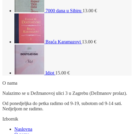
7000 dana u Sibiru
13.00
€
Braća Karamazovi
13.00
€
Idiot
15.00
€
O nama
Nalazimo se u Dežmanovoj ulici 3 u Zagrebu (Dežmanov prolaz).
Od ponedjeljka do petka radimo od 9-19, subotom od 9-14 sati.
Nedjeljom ne radimo.
Izbornik
Naslovna