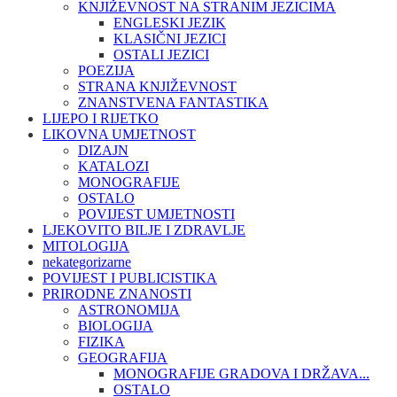
KNJIŽEVNOST NA STRANIM JEZICIMA
ENGLESKI JEZIK
KLASIČNI JEZICI
OSTALI JEZICI
POEZIJA
STRANA KNJIŽEVNOST
ZNANSTVENA FANTASTIKA
LIJEPO I RIJETKO
LIKOVNA UMJETNOST
DIZAJN
KATALOZI
MONOGRAFIJE
OSTALO
POVIJEST UMJETNOSTI
LJEKOVITO BILJE I ZDRAVLJE
MITOLOGIJA
nekategorizarne
POVIJEST I PUBLICISTIKA
PRIRODNE ZNANOSTI
ASTRONOMIJA
BIOLOGIJA
FIZIKA
GEOGRAFIJA
MONOGRAFIJE GRADOVA I DRŽAVA...
OSTALO