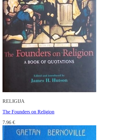
RELIGIJA
The Founders on Religion
7.96
€