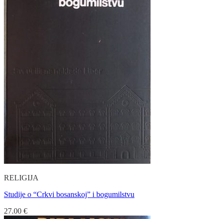
RELIGIJA
Studije o “Crkvi bosanskoj” i bogumilstvu
27.00
€