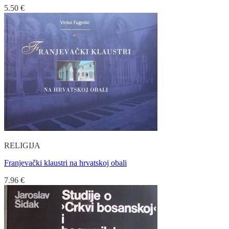
5.50
€
RELIGIJA
Franjevački klaustri na hrvatskoj obali
7.96
€