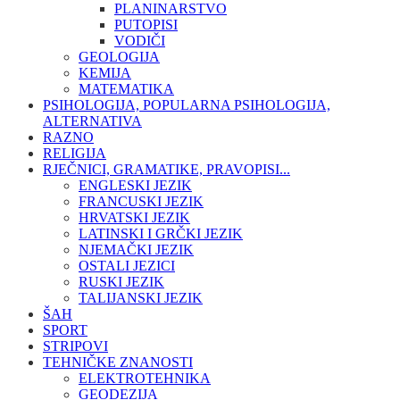
PLANINARSTVO
PUTOPISI
VODIČI
GEOLOGIJA
KEMIJA
MATEMATIKA
PSIHOLOGIJA, POPULARNA PSIHOLOGIJA,
ALTERNATIVA
RAZNO
RELIGIJA
RJEČNICI, GRAMATIKE, PRAVOPISI...
ENGLESKI JEZIK
FRANCUSKI JEZIK
HRVATSKI JEZIK
LATINSKI I GRČKI JEZIK
NJEMAČKI JEZIK
OSTALI JEZICI
RUSKI JEZIK
TALIJANSKI JEZIK
ŠAH
SPORT
STRIPOVI
TEHNIČKE ZNANOSTI
ELEKTROTEHNIKA
GEODEZIJA