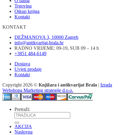
O nama
Trgovina
Otkup knjiga
Kontakt
KONTAKT
DEŽMANOVA 3, 10000 Zagreb
info@antikvarijat-brala.hr
RADNO VRIJEME: 09-19, SUB 09 – 14 h
+3851 484-6149
Dostava
Uvjeti prodaje
Kontakt
Copyright 2026 ©
Knjižara i antikvarijat Brala
|
Izrada
Webshopa Marketing strategije d.o.o.
Pretraži:
AKCIJA
Naslovna