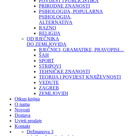
POVIJEST I PUBLICISTIKA
PRIRODNE ZNANOSTI
PSIHOLOGIJA, POPULARNA
PSIHOLOGIJA,
ALTERNATIVA
RAZNO
RELIGIJA
OD RJEČNIKA
DO ZEMLJOVIDA
RJEČNICI, GRAMATIKE, PRAVOPISI…
ŠAH
SPORT
STRIPOVI
TEHNIČKE ZNANOSTI
TEORIJA I POVIJEST KNJIŽEVNOSTI
VEDUTE
ZAGREB
ZEMLJOVIDI
Otkup knjiga
O nama
Novosti
Dostava
Uvjeti prodaje
Kontakt
Dežmanova 3