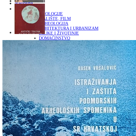
Naslovna
KNJIGE
OD ARHEOLOGIJE
DO KAZALIŠTE, FILM
ARHEOLOGIJA
ARHITEKTURA I URBANIZAM
BILJKE I ŽIVOTINJE
DOMAĆINSTVO
ENCIKLOPEDIJE I LEKSIKONI
ETNOLOGIJA
FILOZOFIJA, SOCIOLOGIJA, ANTROPOLOGIJA
FOTOGRAFIJA
GLAZBENA UMJETNOST
KAZALIŠTE, FILM
OD KNJIŽEVNOST
DO RELIGIJA
KNJIŽEVNOST
LIKOVNA UMJETNOST
LJEKOVITO BILJE I ZDRAVLJE
MITOLOGIJA
POVIJEST I PUBLICISTIKA
PRIRODNE ZNANOSTI
PSIHOLOGIJA, POPULARNA PSIHOLOGIJA,
ALTERNATIVA
RAZNO
RELIGIJA
OD RJEČNIKA
DO ZEMLJOVIDA