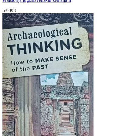
Praistorija jugoslavenskih zemalja II
53.09
€