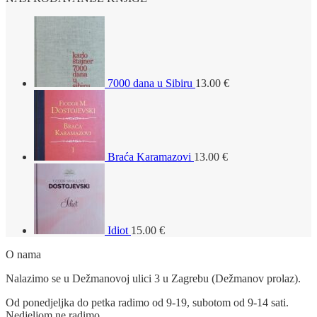
7000 dana u Sibiru
13.00
€
Braća Karamazovi
13.00
€
Idiot
15.00
€
O nama
Nalazimo se u Dežmanovoj ulici 3 u Zagrebu (Dežmanov prolaz).
Od ponedjeljka do petka radimo od 9-19, subotom od 9-14 sati.
Nedjeljom ne radimo.