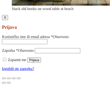
Stack old books on wood table at beach
X
Prijava
Korisničko ime ili email adresa
*
Obavezno
Zaporka
*
Obavezno
Zapamti me
Prijava
Izgubili ste zaporku?