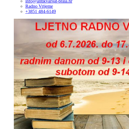
info@antikvarijat-brala.hr
Radno Vrijeme
+3851 484-6149