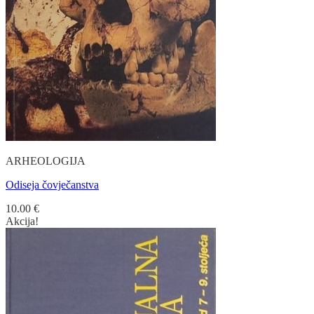
ARHEOLOGIJA
Odiseja čovječanstva
10.00
€
Akcija!