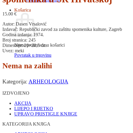
Povratak u trgovinu
Košarica
15.00
€
Autor: Dasen Vrsalović
Izdavač: Republički zavod za zaštitu spomenika kulture, Zagreb
Godina izdanja: 1974.
Broj stranica: 245
Nema proizvoda u košarici
Dimenzije: 20×28,5 cm
Uvez: meki
Povratak u trgovinu
Nema na zalihi
Kategorija:
ARHEOLOGIJA
IZDVOJENO
AKCIJA
LIJEPO I RIJETKO
UPRAVO PRISTIGLE KNJIGE
KATEGORIJA KNJIGA