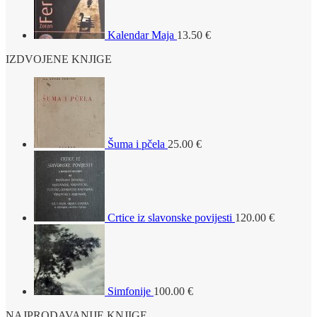
Kalendar Maja
13.50
€
IZDVOJENE KNJIGE
Šuma i pčela
25.00
€
Crtice iz slavonske povijesti
120.00
€
Simfonije
100.00
€
NAJPRODAVANIJE KNJIGE