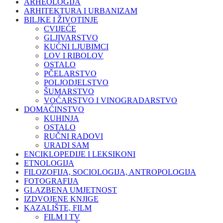
ARHEOLOGIJA
ARHITEKTURA I URBANIZAM
BILJKE I ŽIVOTINJE
CVIJEĆE
GLJIVARSTVO
KUĆNI LJUBIMCI
LOV I RIBOLOV
OSTALO
PČELARSTVO
POLJODJELSTVO
ŠUMARSTVO
VOĆARSTVO I VINOGRADARSTVO
DOMAĆINSTVO
KUHINJA
OSTALO
RUČNI RADOVI
URADI SAM
ENCIKLOPEDIJE I LEKSIKONI
ETNOLOGIJA
FILOZOFIJA, SOCIOLOGIJA, ANTROPOLOGIJA
FOTOGRAFIJA
GLAZBENA UMJETNOST
IZDVOJENE KNJIGE
KAZALIŠTE, FILM
FILM I TV