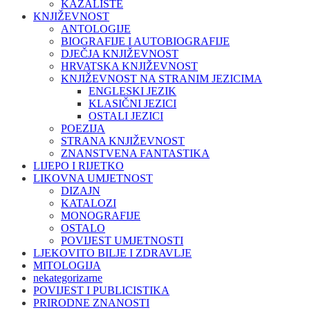
KAZALIŠTE
KNJIŽEVNOST
ANTOLOGIJE
BIOGRAFIJE I AUTOBIOGRAFIJE
DJEČJA KNJIŽEVNOST
HRVATSKA KNJIŽEVNOST
KNJIŽEVNOST NA STRANIM JEZICIMA
ENGLESKI JEZIK
KLASIČNI JEZICI
OSTALI JEZICI
POEZIJA
STRANA KNJIŽEVNOST
ZNANSTVENA FANTASTIKA
LIJEPO I RIJETKO
LIKOVNA UMJETNOST
DIZAJN
KATALOZI
MONOGRAFIJE
OSTALO
POVIJEST UMJETNOSTI
LJEKOVITO BILJE I ZDRAVLJE
MITOLOGIJA
nekategorizarne
POVIJEST I PUBLICISTIKA
PRIRODNE ZNANOSTI