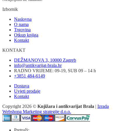
Izbornik
Naslovna
O nama
Trgovina
Otkup knjiga
Kontakt
KONTAKT
DEŽMANOVA 3, 10000 Zagreb
info@antikvarijat-brala.hr
RADNO VRIJEME: 09-19, SUB 09 – 14 h
+3851 484-6149
Dostava
Uvjeti prodaje
Kontakt
Copyright 2026 ©
Knjižara i antikvarijat Brala
|
Izrada
Webshopa Marketing strategije d.o.o.
Pretraži: