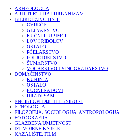
ARHEOLOGIJA
ARHITEKTURA I URBANIZAM
BILJKE I ŽIVOTINJE
CVIJEĆE
GLJIVARSTVO
KUĆNI LJUBIMCI
LOV I RIBOLOV
OSTALO
PČELARSTVO
POLJODJELSTVO
ŠUMARSTVO
VOĆARSTVO I VINOGRADARSTVO
DOMAĆINSTVO
KUHINJA
OSTALO
RUČNI RADOVI
URADI SAM
ENCIKLOPEDIJE I LEKSIKONI
ETNOLOGIJA
FILOZOFIJA, SOCIOLOGIJA, ANTROPOLOGIJA
FOTOGRAFIJA
GLAZBENA UMJETNOST
IZDVOJENE KNJIGE
KAZALIŠTE, FILM