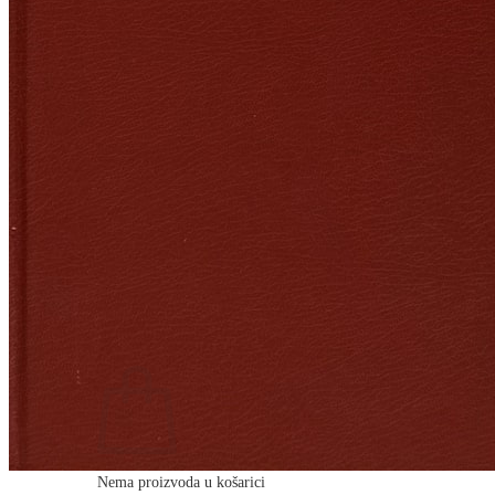
RELIGIJA
OD RJEČNIKA
DO ZEMLJOVIDA
RJEČNICI, GRAMATIKE, PRAVOPISI…
ŠAH
SPORT
STRIPOVI
TEHNIČKE ZNANOSTI
TEORIJA I POVIJEST KNJIŽEVNOSTI
VEDUTE
ZAGREB
ZEMLJOVIDI
Otkup knjiga
O nama
Novosti
AKCIJA
Pretraži:
Nema proizvoda u košarici