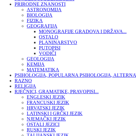
PRIRODNE ZNANOSTI
ASTRONOMIJA
BIOLOGIJA
FIZIKA
GEOGRAFIJA
MONOGRAFIJE GRADOVA I DRŽAVA...
OSTALO
PLANINARSTVO
PUTOPISI
VODIČI
GEOLOGIJA
KEMIJA
MATEMATIKA
PSIHOLOGIJA, POPULARNA PSIHOLOGIJA, ALTERNA
RAZNO
RELIGIJA
RJEČNICI, GRAMATIKE, PRAVOPISI...
ENGLESKI JEZIK
FRANCUSKI JEZIK
HRVATSKI JEZIK
LATINSKI I GRČKI JEZIK
NJEMAČKI JEZIK
OSTALI JEZICI
RUSKI JEZIK
TALIJANSKI JEZIK