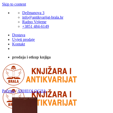
Skip to content
Dežmanova 3
info@antikvarijat-brala.hr
Radno Vrijeme
+3851 484-6149
Dostava
Uvjeti prodaje
Kontakt
prodaja i otkup knjiga
Početna
/
ARHEOLOGIJA