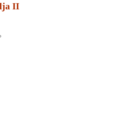
ja II
o