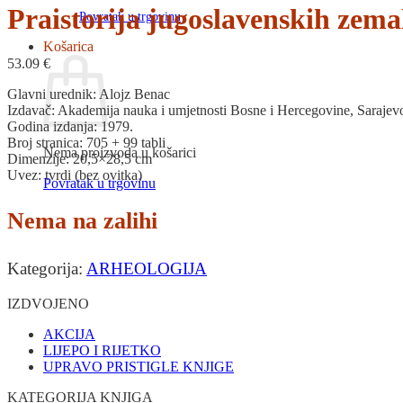
Praistorija jugoslavenskih zemal
Povratak u trgovinu
Košarica
53.09
€
Glavni urednik: Alojz Benac
Izdavač: Akademija nauka i umjetnosti Bosne i Hercegovine, Sarajev
Godina izdanja: 1979.
Broj stranica: 705 + 99 tabli
Nema proizvoda u košarici
Dimenzije: 20,5×28,5 cm
Uvez: tvrdi (bez ovitka)
Povratak u trgovinu
Nema na zalihi
Kategorija:
ARHEOLOGIJA
IZDVOJENO
AKCIJA
LIJEPO I RIJETKO
UPRAVO PRISTIGLE KNJIGE
KATEGORIJA KNJIGA