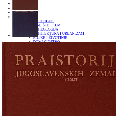
Naslovna
KNJIGE
OD ARHEOLOGIJE
DO KAZALIŠTE, FILM
ARHEOLOGIJA
ARHITEKTURA I URBANIZAM
BILJKE I ŽIVOTINJE
DOMAĆINSTVO
ENCIKLOPEDIJE I LEKSIKONI
ETNOLOGIJA
FILOZOFIJA, SOCIOLOGIJA, ANTROPOLOGIJA
FOTOGRAFIJA
GLAZBENA UMJETNOST
KAZALIŠTE, FILM
OD KNJIŽEVNOST
DO RELIGIJA
KNJIŽEVNOST
LIKOVNA UMJETNOST
LJEKOVITO BILJE I ZDRAVLJE
MITOLOGIJA
POVIJEST I PUBLICISTIKA
PRIRODNE ZNANOSTI
PSIHOLOGIJA, POPULARNA PSIHOLOGIJA,
ALTERNATIVA
RAZNO