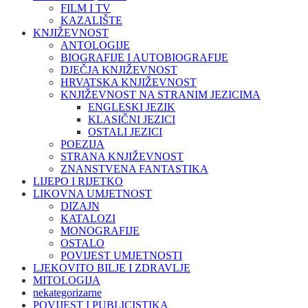
FILM I TV
KAZALIŠTE
KNJIŽEVNOST
ANTOLOGIJE
BIOGRAFIJE I AUTOBIOGRAFIJE
DJEČJA KNJIŽEVNOST
HRVATSKA KNJIŽEVNOST
KNJIŽEVNOST NA STRANIM JEZICIMA
ENGLESKI JEZIK
KLASIČNI JEZICI
OSTALI JEZICI
POEZIJA
STRANA KNJIŽEVNOST
ZNANSTVENA FANTASTIKA
LIJEPO I RIJETKO
LIKOVNA UMJETNOST
DIZAJN
KATALOZI
MONOGRAFIJE
OSTALO
POVIJEST UMJETNOSTI
LJEKOVITO BILJE I ZDRAVLJE
MITOLOGIJA
nekategorizarne
POVIJEST I PUBLICISTIKA