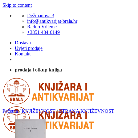
Skip to content
Dežmanova 3
info@antikvarijat-brala.hr
Radno Vrijeme
+3851 484-6149
Dostava
Uvjeti prodaje
Kontakt
prodaja i otkup knjiga
Početna
/
KNJIŽEVNOST
/
STRANA KNJIŽEVNOST