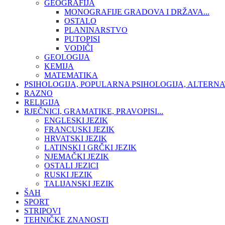
GEOGRAFIJA
MONOGRAFIJE GRADOVA I DRŽAVA...
OSTALO
PLANINARSTVO
PUTOPISI
VODIČI
GEOLOGIJA
KEMIJA
MATEMATIKA
PSIHOLOGIJA, POPULARNA PSIHOLOGIJA, ALTERNA
RAZNO
RELIGIJA
RJEČNICI, GRAMATIKE, PRAVOPISI...
ENGLESKI JEZIK
FRANCUSKI JEZIK
HRVATSKI JEZIK
LATINSKI I GRČKI JEZIK
NJEMAČKI JEZIK
OSTALI JEZICI
RUSKI JEZIK
TALIJANSKI JEZIK
ŠAH
SPORT
STRIPOVI
TEHNIČKE ZNANOSTI