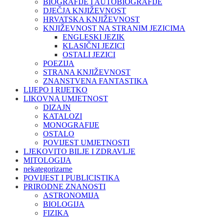
BIOGRAFIJE I AUTOBIOGRAFIJE
DJEČJA KNJIŽEVNOST
HRVATSKA KNJIŽEVNOST
KNJIŽEVNOST NA STRANIM JEZICIMA
ENGLESKI JEZIK
KLASIČNI JEZICI
OSTALI JEZICI
POEZIJA
STRANA KNJIŽEVNOST
ZNANSTVENA FANTASTIKA
LIJEPO I RIJETKO
LIKOVNA UMJETNOST
DIZAJN
KATALOZI
MONOGRAFIJE
OSTALO
POVIJEST UMJETNOSTI
LJEKOVITO BILJE I ZDRAVLJE
MITOLOGIJA
nekategorizarne
POVIJEST I PUBLICISTIKA
PRIRODNE ZNANOSTI
ASTRONOMIJA
BIOLOGIJA
FIZIKA