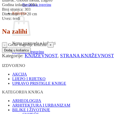
Izdavač: Globus media, Zagreb
Godina izdanja: 2004.
Povratak u trgovinu
Broj stranica: 303
Košarica
Dimenzije: 13×20 cm
Uvez: tvrdi
Na zalihi
Nema proizvoda u košarici
Grčke tragedije količina
Dodaj u košaricu
Povratak u trgovinu
Kategorije:
KNJIŽEVNOST
,
STRANA KNJIŽEVNOST
IZDVOJENO
AKCIJA
LIJEPO I RIJETKO
UPRAVO PRISTIGLE KNJIGE
KATEGORIJA KNJIGA
ARHEOLOGIJA
ARHITEKTURA I URBANIZAM
BILJKE I ŽIVOTINJE