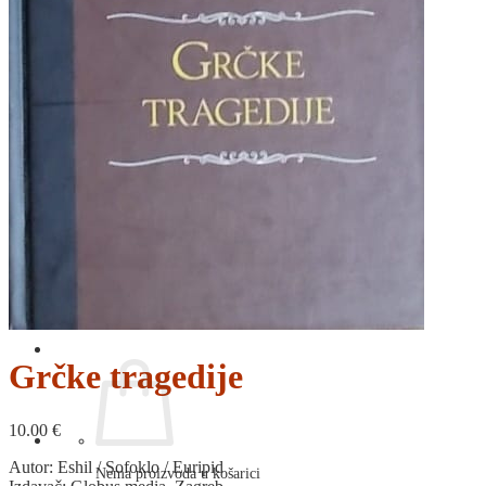
RELIGIJA
OD RJEČNIKA
DO ZEMLJOVIDA
RJEČNICI, GRAMATIKE, PRAVOPISI…
ŠAH
SPORT
STRIPOVI
TEHNIČKE ZNANOSTI
TEORIJA I POVIJEST KNJIŽEVNOSTI
VEDUTE
ZAGREB
ZEMLJOVIDI
Otkup knjiga
O nama
Novosti
AKCIJA
Pretraži:
Grčke tragedije
10.00
€
Autor: Eshil / Sofoklo / Euripid
Nema proizvoda u košarici