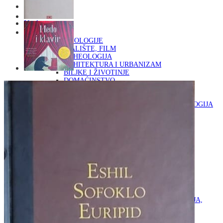
Naslovna
KNJIGE
OD ARHEOLOGIJE
DO KAZALIŠTE, FILM
ARHEOLOGIJA
ARHITEKTURA I URBANIZAM
BILJKE I ŽIVOTINJE
DOMAĆINSTVO
ENCIKLOPEDIJE I LEKSIKONI
ETNOLOGIJA
FILOZOFIJA, SOCIOLOGIJA, ANTROPOLOGIJA
FOTOGRAFIJA
GLAZBENA UMJETNOST
KAZALIŠTE, FILM
OD KNJIŽEVNOST
DO RELIGIJA
KNJIŽEVNOST
LIKOVNA UMJETNOST
LJEKOVITO BILJE I ZDRAVLJE
MITOLOGIJA
POVIJEST I PUBLICISTIKA
PRIRODNE ZNANOSTI
PSIHOLOGIJA, POPULARNA PSIHOLOGIJA,
ALTERNATIVA
RAZNO