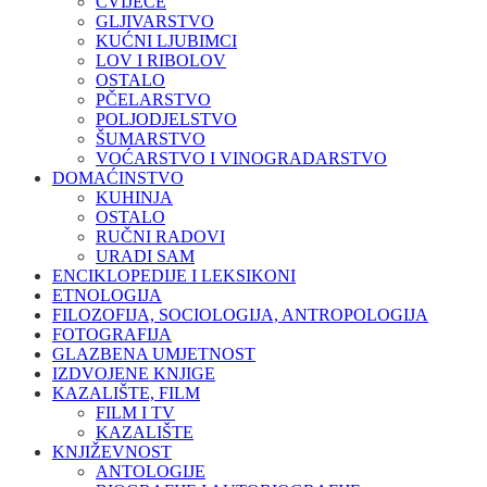
CVIJEĆE
GLJIVARSTVO
KUĆNI LJUBIMCI
LOV I RIBOLOV
OSTALO
PČELARSTVO
POLJODJELSTVO
ŠUMARSTVO
VOĆARSTVO I VINOGRADARSTVO
DOMAĆINSTVO
KUHINJA
OSTALO
RUČNI RADOVI
URADI SAM
ENCIKLOPEDIJE I LEKSIKONI
ETNOLOGIJA
FILOZOFIJA, SOCIOLOGIJA, ANTROPOLOGIJA
FOTOGRAFIJA
GLAZBENA UMJETNOST
IZDVOJENE KNJIGE
KAZALIŠTE, FILM
FILM I TV
KAZALIŠTE
KNJIŽEVNOST
ANTOLOGIJE