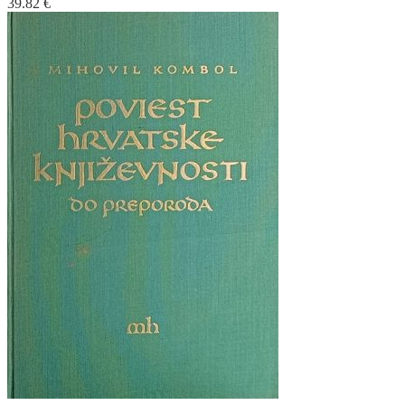
39.82
€