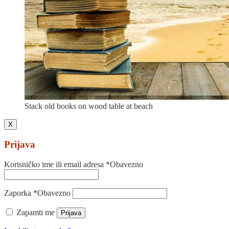
Stack old books on wood table at beach
X
Prijava
Korisničko ime ili email adresa
*
Obavezno
Zaporka
*
Obavezno
Zapamti me
Prijava