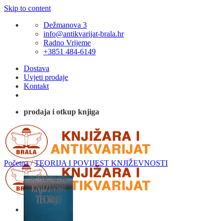
Skip to content
Dežmanova 3
info@antikvarijat-brala.hr
Radno Vrijeme
+3851 484-6149
Dostava
Uvjeti prodaje
Kontakt
prodaja i otkup knjiga
Početna
/
TEORIJA I POVIJEST KNJIŽEVNOSTI