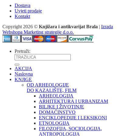
Dostava
Uvjeti prodaje
Kontakt
Copyright 2026 ©
Knjižara i antikvarijat Brala
|
Izrada
Webshopa Marketing strategije d.o.o.
Pretraži:
AKCIJA
Naslovna
KNJIGE
OD ARHEOLOGIJE
DO KAZALIŠTE, FILM
ARHEOLOGIJA
ARHITEKTURA I URBANIZAM
BILJKE I ŽIVOTINJE
DOMAĆINSTVO
ENCIKLOPEDIJE I LEKSIKONI
ETNOLOGIJA
FILOZOFIJA, SOCIOLOGIJA,
ANTROPOLOGIJA