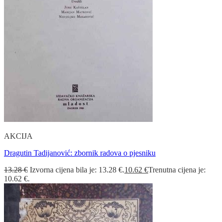
AKCIJA
Dragutin Tadijanović: zbornik radova o pjesniku
13.28
€
Izvorna cijena bila je: 13.28 €.
10.62
€
Trenutna cijena je:
10.62 €.