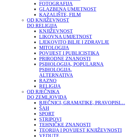
FOTOGRAFIJA
GLAZBENA UMJETNOST
KAZALIŠTE, FILM
OD KNJIŽEVNOST
DO RELIGIJA
KNJIŽEVNOST
LIKOVNA UMJETNOST
LJEKOVITO BILJE I ZDRAVLJE
MITOLOGIJA
POVIJEST I PUBLICISTIKA
PRIRODNE ZNANOSTI
PSIHOLOGIJA, POPULARNA
PSIHOLOGIJA,
ALTERNATIVA
RAZNO
RELIGIJA
OD RJEČNIKA
DO ZEMLJOVIDA
RJEČNICI, GRAMATIKE, PRAVOPISI…
ŠAH
SPORT
STRIPOVI
TEHNIČKE ZNANOSTI
TEORIJA I POVIJEST KNJIŽEVNOSTI
VEDUTE