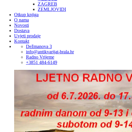
ZAGREB
ZEMLJOVIDI
Otkup knjiga
O nama
Novosti
Dostava
Uvjeti prodaje
Kontakt
Dežmanova 3
info@antikvarijat-brala.hr
Radno Vrijeme
+3851 484-6149