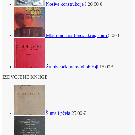
Nosive konstrukcije I
20.00
€
Mladi Indiana Jones i krug smrti
5.00
€
Žumberački narodni običaji
15.00
€
IZDVOJENE KNJIGE
Šuma i pčela
25.00
€