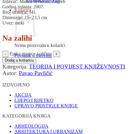
Povratak u trgovinu
Izdavač: Matica hrvatska, Zagreb
Godina izdanja: 2007.
Košarica
Broj stranica: 341
Dimenzije: 15×23,5 cm
Uvez: meki
Na zalihi
Nema proizvoda u košarici
Epika granice količina
Povratak u trgovinu
Dodaj u košaricu
Kategorija:
TEORIJA I POVIJEST KNJIŽEVNOSTI
Autor:
Pavao Pavličić
IZDVOJENO
AKCIJA
LIJEPO I RIJETKO
UPRAVO PRISTIGLE KNJIGE
KATEGORIJA KNJIGA
ARHEOLOGIJA
ARHITEKTURA I URBANIZAM