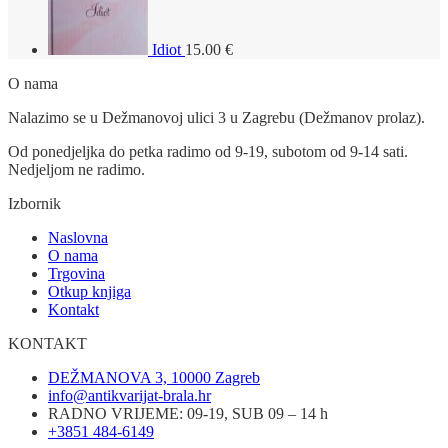
Idiot
15.00
€
O nama
Nalazimo se u Dežmanovoj ulici 3 u Zagrebu (Dežmanov prolaz).
Od ponedjeljka do petka radimo od 9-19, subotom od 9-14 sati.
Nedjeljom ne radimo.
Izbornik
Naslovna
O nama
Trgovina
Otkup knjiga
Kontakt
KONTAKT
DEŽMANOVA 3, 10000 Zagreb
info@antikvarijat-brala.hr
RADNO VRIJEME: 09-19, SUB 09 – 14 h
+3851 484-6149