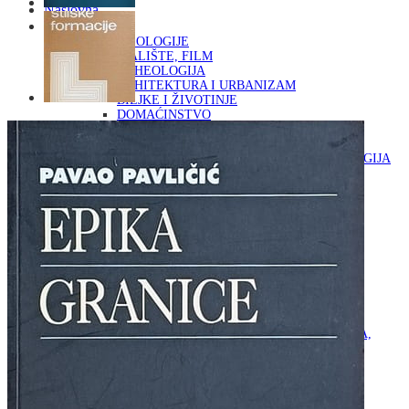
Naslovna
KNJIGE
OD ARHEOLOGIJE
DO KAZALIŠTE, FILM
ARHEOLOGIJA
ARHITEKTURA I URBANIZAM
BILJKE I ŽIVOTINJE
DOMAĆINSTVO
ENCIKLOPEDIJE I LEKSIKONI
ETNOLOGIJA
FILOZOFIJA, SOCIOLOGIJA, ANTROPOLOGIJA
FOTOGRAFIJA
GLAZBENA UMJETNOST
KAZALIŠTE, FILM
OD KNJIŽEVNOST
DO RELIGIJA
KNJIŽEVNOST
LIKOVNA UMJETNOST
LJEKOVITO BILJE I ZDRAVLJE
MITOLOGIJA
POVIJEST I PUBLICISTIKA
PRIRODNE ZNANOSTI
PSIHOLOGIJA, POPULARNA PSIHOLOGIJA,
ALTERNATIVA
RAZNO
RELIGIJA
OD RJEČNIKA
DO ZEMLJOVIDA