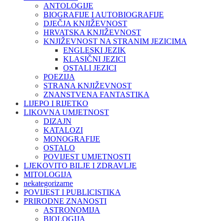
ANTOLOGIJE
BIOGRAFIJE I AUTOBIOGRAFIJE
DJEČJA KNJIŽEVNOST
HRVATSKA KNJIŽEVNOST
KNJIŽEVNOST NA STRANIM JEZICIMA
ENGLESKI JEZIK
KLASIČNI JEZICI
OSTALI JEZICI
POEZIJA
STRANA KNJIŽEVNOST
ZNANSTVENA FANTASTIKA
LIJEPO I RIJETKO
LIKOVNA UMJETNOST
DIZAJN
KATALOZI
MONOGRAFIJE
OSTALO
POVIJEST UMJETNOSTI
LJEKOVITO BILJE I ZDRAVLJE
MITOLOGIJA
nekategorizarne
POVIJEST I PUBLICISTIKA
PRIRODNE ZNANOSTI
ASTRONOMIJA
BIOLOGIJA