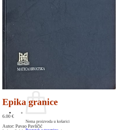
RJEČNICI, GRAMATIKE, PRAVOPISI…
ŠAH
SPORT
STRIPOVI
TEHNIČKE ZNANOSTI
TEORIJA I POVIJEST KNJIŽEVNOSTI
VEDUTE
ZAGREB
ZEMLJOVIDI
Otkup knjiga
O nama
Novosti
AKCIJA
Pretraži:
Epika granice
6.00
€
Nema proizvoda u košarici
Autor: Pavao Pavličić