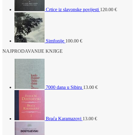
Crtice iz slavonske povijesti
120.00
€
Simfonije
100.00
€
NAJPRODAVANIJE KNJIGE
7000 dana u Sibiru
13.00
€
Braća Karamazovi
13.00
€