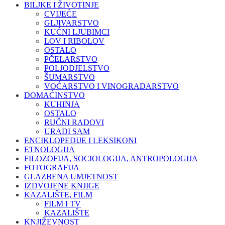
BILJKE I ŽIVOTINJE
CVIJEĆE
GLJIVARSTVO
KUĆNI LJUBIMCI
LOV I RIBOLOV
OSTALO
PČELARSTVO
POLJODJELSTVO
ŠUMARSTVO
VOĆARSTVO I VINOGRADARSTVO
DOMAĆINSTVO
KUHINJA
OSTALO
RUČNI RADOVI
URADI SAM
ENCIKLOPEDIJE I LEKSIKONI
ETNOLOGIJA
FILOZOFIJA, SOCIOLOGIJA, ANTROPOLOGIJA
FOTOGRAFIJA
GLAZBENA UMJETNOST
IZDVOJENE KNJIGE
KAZALIŠTE, FILM
FILM I TV
KAZALIŠTE
KNJIŽEVNOST