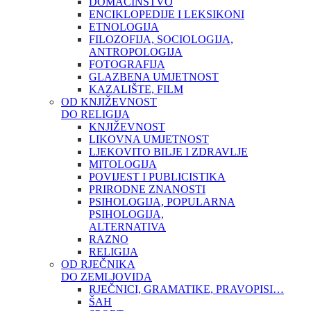
DOMAĆINSTVO
ENCIKLOPEDIJE I LEKSIKONI
ETNOLOGIJA
FILOZOFIJA, SOCIOLOGIJA,
ANTROPOLOGIJA
FOTOGRAFIJA
GLAZBENA UMJETNOST
KAZALIŠTE, FILM
OD KNJIŽEVNOST
DO RELIGIJA
KNJIŽEVNOST
LIKOVNA UMJETNOST
LJEKOVITO BILJE I ZDRAVLJE
MITOLOGIJA
POVIJEST I PUBLICISTIKA
PRIRODNE ZNANOSTI
PSIHOLOGIJA, POPULARNA
PSIHOLOGIJA,
ALTERNATIVA
RAZNO
RELIGIJA
OD RJEČNIKA
DO ZEMLJOVIDA
RJEČNICI, GRAMATIKE, PRAVOPISI…
ŠAH