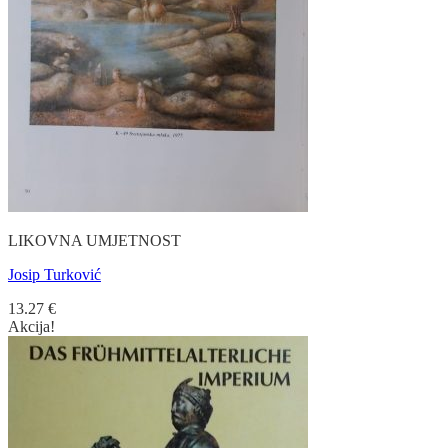
LIKOVNA UMJETNOST
Josip Turković
13.27
€
Akcija!