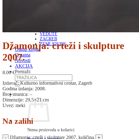
RJEČNICI, GRAMATIKE, PRAVOPISI…
ŠAH
SPORT
STRIPOVI
TEHNIČKE ZNANOSTI
TEORIJA I POVIJEST KNJIŽEVNOSTI
VEDUTE
ZAGREB
Džamonja: crteži i skulpture
ZEMLJOVIDI
Otkup knjiga
2007.
O nama
Novosti
AKCIJA
Pretraži:
8.00
€
Izdavač: Kulturno informativni centar, Zagreb
Godina izdanja: 2008.
Broj stranica: –
Dimenzije: 29,5×21 cm
Uvez: meki
Na zalihi
Nema proizvoda u košarici
Džamonja: crteži i skulpture 2007. količina