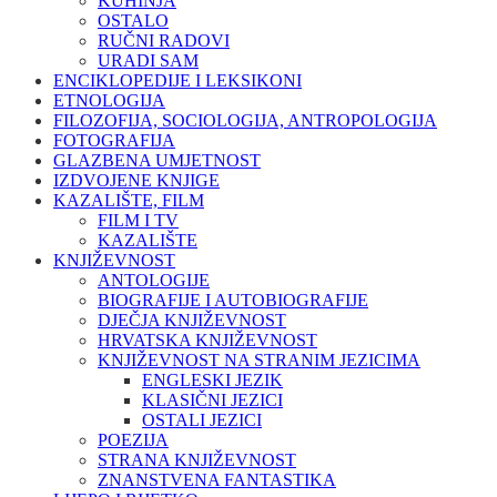
KUHINJA
OSTALO
RUČNI RADOVI
URADI SAM
ENCIKLOPEDIJE I LEKSIKONI
ETNOLOGIJA
FILOZOFIJA, SOCIOLOGIJA, ANTROPOLOGIJA
FOTOGRAFIJA
GLAZBENA UMJETNOST
IZDVOJENE KNJIGE
KAZALIŠTE, FILM
FILM I TV
KAZALIŠTE
KNJIŽEVNOST
ANTOLOGIJE
BIOGRAFIJE I AUTOBIOGRAFIJE
DJEČJA KNJIŽEVNOST
HRVATSKA KNJIŽEVNOST
KNJIŽEVNOST NA STRANIM JEZICIMA
ENGLESKI JEZIK
KLASIČNI JEZICI
OSTALI JEZICI
POEZIJA
STRANA KNJIŽEVNOST
ZNANSTVENA FANTASTIKA