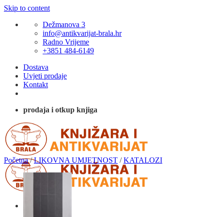
Skip to content
Dežmanova 3
info@antikvarijat-brala.hr
Radno Vrijeme
+3851 484-6149
Dostava
Uvjeti prodaje
Kontakt
prodaja i otkup knjiga
Početna
/
LIKOVNA UMJETNOST
/
KATALOZI