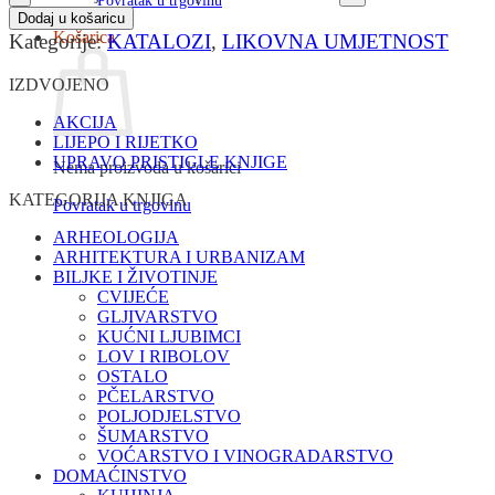
Povratak u trgovinu
Dodaj u košaricu
Košarica
Kategorije:
KATALOZI
,
LIKOVNA UMJETNOST
IZDVOJENO
AKCIJA
LIJEPO I RIJETKO
UPRAVO PRISTIGLE KNJIGE
Nema proizvoda u košarici
KATEGORIJA KNJIGA
Povratak u trgovinu
ARHEOLOGIJA
ARHITEKTURA I URBANIZAM
BILJKE I ŽIVOTINJE
CVIJEĆE
GLJIVARSTVO
KUĆNI LJUBIMCI
LOV I RIBOLOV
OSTALO
PČELARSTVO
POLJODJELSTVO
ŠUMARSTVO
VOĆARSTVO I VINOGRADARSTVO
DOMAĆINSTVO