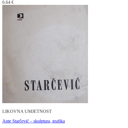
6.64
€
LIKOVNA UMJETNOST
Ante Starčević – skulptura, grafika