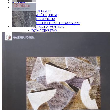
Naslovna
KNJIGE
OD ARHEOLOGIJE
DO KAZALIŠTE, FILM
ARHEOLOGIJA
ARHITEKTURA I URBANIZAM
BILJKE I ŽIVOTINJE
DOMAĆINSTVO
ENCIKLOPEDIJE I LEKSIKONI
ETNOLOGIJA
FILOZOFIJA, SOCIOLOGIJA, ANTROPOLOGIJA
FOTOGRAFIJA
GLAZBENA UMJETNOST
KAZALIŠTE, FILM
OD KNJIŽEVNOST
DO RELIGIJA
KNJIŽEVNOST
LIKOVNA UMJETNOST
LJEKOVITO BILJE I ZDRAVLJE
MITOLOGIJA
POVIJEST I PUBLICISTIKA
PRIRODNE ZNANOSTI
PSIHOLOGIJA, POPULARNA PSIHOLOGIJA,
ALTERNATIVA
RAZNO
RELIGIJA
OD RJEČNIKA
DO ZEMLJOVIDA