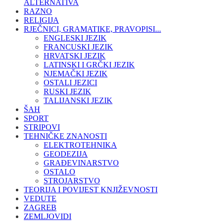
ALTERNATIVA
RAZNO
RELIGIJA
RJEČNICI, GRAMATIKE, PRAVOPISI...
ENGLESKI JEZIK
FRANCUSKI JEZIK
HRVATSKI JEZIK
LATINSKI I GRČKI JEZIK
NJEMAČKI JEZIK
OSTALI JEZICI
RUSKI JEZIK
TALIJANSKI JEZIK
ŠAH
SPORT
STRIPOVI
TEHNIČKE ZNANOSTI
ELEKTROTEHNIKA
GEODEZIJA
GRAĐEVINARSTVO
OSTALO
STROJARSTVO
TEORIJA I POVIJEST KNJIŽEVNOSTI
VEDUTE
ZAGREB
ZEMLJOVIDI