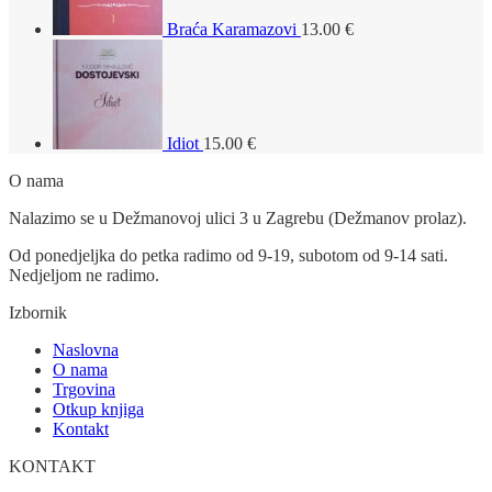
Braća Karamazovi
13.00
€
Idiot
15.00
€
O nama
Nalazimo se u Dežmanovoj ulici 3 u Zagrebu (Dežmanov prolaz).
Od ponedjeljka do petka radimo od 9-19, subotom od 9-14 sati.
Nedjeljom ne radimo.
Izbornik
Naslovna
O nama
Trgovina
Otkup knjiga
Kontakt
KONTAKT