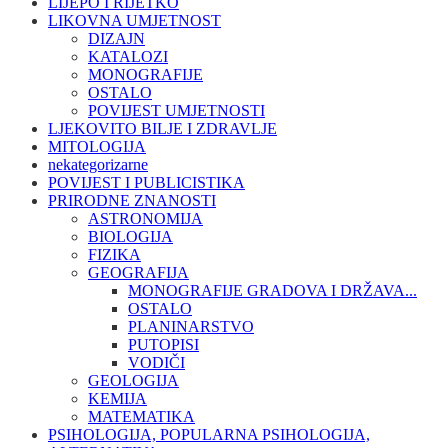
LIJEPO I RIJETKO
LIKOVNA UMJETNOST
DIZAJN
KATALOZI
MONOGRAFIJE
OSTALO
POVIJEST UMJETNOSTI
LJEKOVITO BILJE I ZDRAVLJE
MITOLOGIJA
nekategorizarne
POVIJEST I PUBLICISTIKA
PRIRODNE ZNANOSTI
ASTRONOMIJA
BIOLOGIJA
FIZIKA
GEOGRAFIJA
MONOGRAFIJE GRADOVA I DRŽAVA...
OSTALO
PLANINARSTVO
PUTOPISI
VODIČI
GEOLOGIJA
KEMIJA
MATEMATIKA
PSIHOLOGIJA, POPULARNA PSIHOLOGIJA,