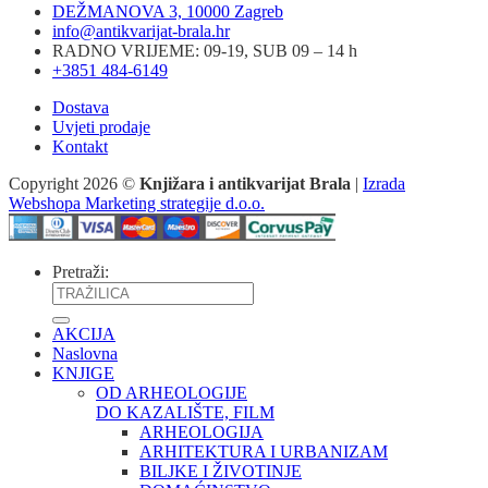
DEŽMANOVA 3, 10000 Zagreb
info@antikvarijat-brala.hr
RADNO VRIJEME: 09-19, SUB 09 – 14 h
+3851 484-6149
Dostava
Uvjeti prodaje
Kontakt
Copyright 2026 ©
Knjižara i antikvarijat Brala
|
Izrada
Webshopa Marketing strategije d.o.o.
Pretraži:
AKCIJA
Naslovna
KNJIGE
OD ARHEOLOGIJE
DO KAZALIŠTE, FILM
ARHEOLOGIJA
ARHITEKTURA I URBANIZAM
BILJKE I ŽIVOTINJE