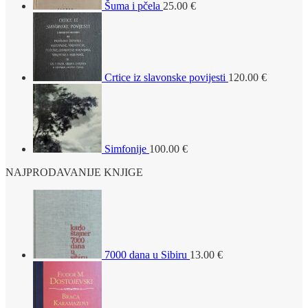
Šuma i pčela
25.00
€
Crtice iz slavonske povijesti
120.00
€
Simfonije
100.00
€
NAJPRODAVANIJE KNJIGE
7000 dana u Sibiru
13.00
€