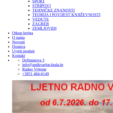
SPORT
STRIPOVI
TEHNIČKE ZNANOSTI
TEORIJA I POVIJEST KNJIŽEVNOSTI
VEDUTE
ZAGREB
ZEMLJOVIDI
Otkup knjiga
O nama
Novosti
Dostava
Uvjeti prodaje
Kontakt
Dežmanova 3
info@antikvarijat-brala.hr
Radno Vrijeme
+3851 484-6149