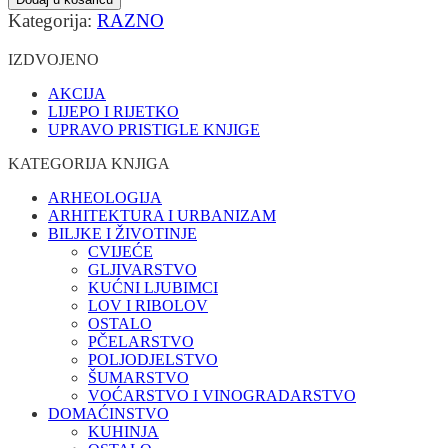
Kategorija:
RAZNO
IZDVOJENO
AKCIJA
LIJEPO I RIJETKO
UPRAVO PRISTIGLE KNJIGE
KATEGORIJA KNJIGA
ARHEOLOGIJA
ARHITEKTURA I URBANIZAM
BILJKE I ŽIVOTINJE
CVIJEĆE
GLJIVARSTVO
KUĆNI LJUBIMCI
LOV I RIBOLOV
OSTALO
PČELARSTVO
POLJODJELSTVO
ŠUMARSTVO
VOĆARSTVO I VINOGRADARSTVO
DOMAĆINSTVO
KUHINJA