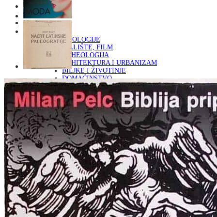
Naslovna
KNJIGE
OD ARHEOLOGIJE
DO KAZALIŠTE, FILM
ARHEOLOGIJA
ARHITEKTURA I URBANIZAM
BILJKE I ŽIVOTINJE
DOMAĆINSTVO
ENCIKLOPEDIJE I LEKSIKONI
ETNOLOGIJA
FILOZOFIJA, SOCIOLOGIJA, ANTROPOLOGIJA
FOTOGRAFIJA
GLAZBENA UMJETNOST
KAZALIŠTE, FILM
OD KNJIŽEVNOST
DO RELIGIJA
KNJIŽEVNOST
LIKOVNA UMJETNOST
LJEKOVITO BILJE I ZDRAVLJE
MITOLOGIJA
POVIJEST I PUBLICISTIKA
PRIRODNE ZNANOSTI
PSIHOLOGIJA, POPULARNA PSIHOLOGIJA,
ALTERNATIVA
RAZNO