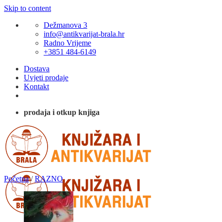
Skip to content
Dežmanova 3
info@antikvarijat-brala.hr
Radno Vrijeme
+3851 484-6149
Dostava
Uvjeti prodaje
Kontakt
prodaja i otkup knjiga
Početna
/
RAZNO