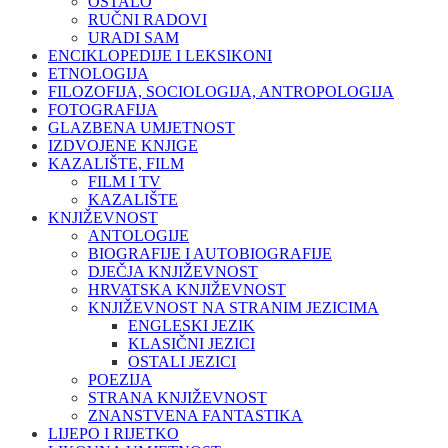
OSTALO
RUČNI RADOVI
URADI SAM
ENCIKLOPEDIJE I LEKSIKONI
ETNOLOGIJA
FILOZOFIJA, SOCIOLOGIJA, ANTROPOLOGIJA
FOTOGRAFIJA
GLAZBENA UMJETNOST
IZDVOJENE KNJIGE
KAZALIŠTE, FILM
FILM I TV
KAZALIŠTE
KNJIŽEVNOST
ANTOLOGIJE
BIOGRAFIJE I AUTOBIOGRAFIJE
DJEČJA KNJIŽEVNOST
HRVATSKA KNJIŽEVNOST
KNJIŽEVNOST NA STRANIM JEZICIMA
ENGLESKI JEZIK
KLASIČNI JEZICI
OSTALI JEZICI
POEZIJA
STRANA KNJIŽEVNOST
ZNANSTVENA FANTASTIKA
LIJEPO I RIJETKO