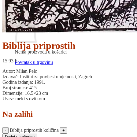
Povratak u trgovinu
Košarica
Biblija priprostih
Nema proizvoda u košarici
15.93
€
Povratak u trgovinu
Autor: Milan Pelc
Izdavač: Institut za povijest umjetnosti, Zagreb
Godina izdanja: 1991.
Broj stranica: 415
Dimenzije: 16,5×23 cm
Uvez: meki s ovitkom
Na zalihi
Biblija priprostih količina
Dodaj u košaricu