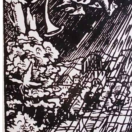
RELIGIJA
OD RJEČNIKA
DO ZEMLJOVIDA
RJEČNICI, GRAMATIKE, PRAVOPISI…
ŠAH
SPORT
STRIPOVI
TEHNIČKE ZNANOSTI
TEORIJA I POVIJEST KNJIŽEVNOSTI
VEDUTE
ZAGREB
ZEMLJOVIDI
Otkup knjiga
O nama
Novosti
AKCIJA
Pretraži:
Nema proizvoda u košarici