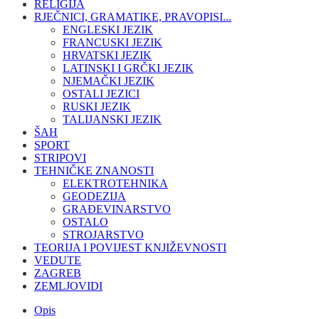
RELIGIJA
RJEČNICI, GRAMATIKE, PRAVOPISI...
ENGLESKI JEZIK
FRANCUSKI JEZIK
HRVATSKI JEZIK
LATINSKI I GRČKI JEZIK
NJEMAČKI JEZIK
OSTALI JEZICI
RUSKI JEZIK
TALIJANSKI JEZIK
ŠAH
SPORT
STRIPOVI
TEHNIČKE ZNANOSTI
ELEKTROTEHNIKA
GEODEZIJA
GRAĐEVINARSTVO
OSTALO
STROJARSTVO
TEORIJA I POVIJEST KNJIŽEVNOSTI
VEDUTE
ZAGREB
ZEMLJOVIDI
Opis