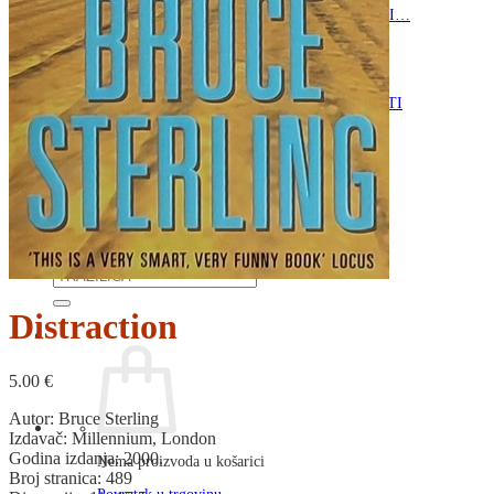
RJEČNICI, GRAMATIKE, PRAVOPISI…
ŠAH
SPORT
STRIPOVI
TEHNIČKE ZNANOSTI
TEORIJA I POVIJEST KNJIŽEVNOSTI
VEDUTE
ZAGREB
ZEMLJOVIDI
Otkup knjiga
O nama
Novosti
AKCIJA
Pretraži:
Distraction
5.00
€
Autor: Bruce Sterling
Izdavač: Millennium, London
Godina izdanja: 2000.
Nema proizvoda u košarici
Broj stranica: 489