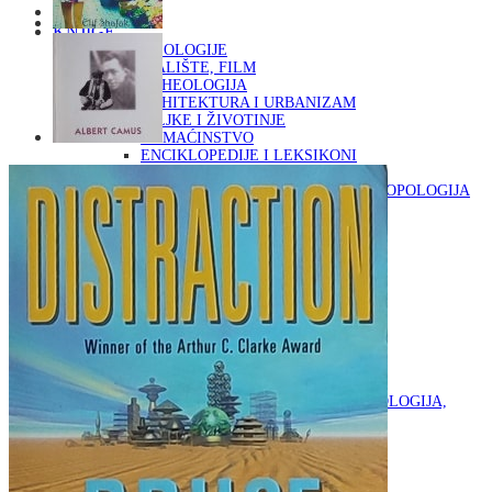
Naslovna
KNJIGE
OD ARHEOLOGIJE
DO KAZALIŠTE, FILM
ARHEOLOGIJA
ARHITEKTURA I URBANIZAM
BILJKE I ŽIVOTINJE
DOMAĆINSTVO
ENCIKLOPEDIJE I LEKSIKONI
ETNOLOGIJA
FILOZOFIJA, SOCIOLOGIJA, ANTROPOLOGIJA
FOTOGRAFIJA
GLAZBENA UMJETNOST
KAZALIŠTE, FILM
OD KNJIŽEVNOST
DO RELIGIJA
KNJIŽEVNOST
LIKOVNA UMJETNOST
LJEKOVITO BILJE I ZDRAVLJE
MITOLOGIJA
POVIJEST I PUBLICISTIKA
PRIRODNE ZNANOSTI
PSIHOLOGIJA, POPULARNA PSIHOLOGIJA,
ALTERNATIVA
RAZNO
RELIGIJA
OD RJEČNIKA
DO ZEMLJOVIDA