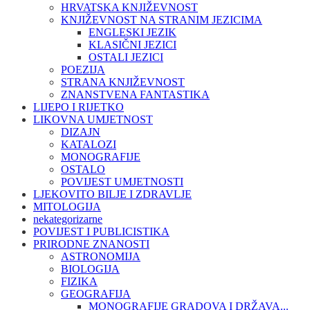
HRVATSKA KNJIŽEVNOST
KNJIŽEVNOST NA STRANIM JEZICIMA
ENGLESKI JEZIK
KLASIČNI JEZICI
OSTALI JEZICI
POEZIJA
STRANA KNJIŽEVNOST
ZNANSTVENA FANTASTIKA
LIJEPO I RIJETKO
LIKOVNA UMJETNOST
DIZAJN
KATALOZI
MONOGRAFIJE
OSTALO
POVIJEST UMJETNOSTI
LJEKOVITO BILJE I ZDRAVLJE
MITOLOGIJA
nekategorizarne
POVIJEST I PUBLICISTIKA
PRIRODNE ZNANOSTI
ASTRONOMIJA
BIOLOGIJA
FIZIKA
GEOGRAFIJA
MONOGRAFIJE GRADOVA I DRŽAVA...