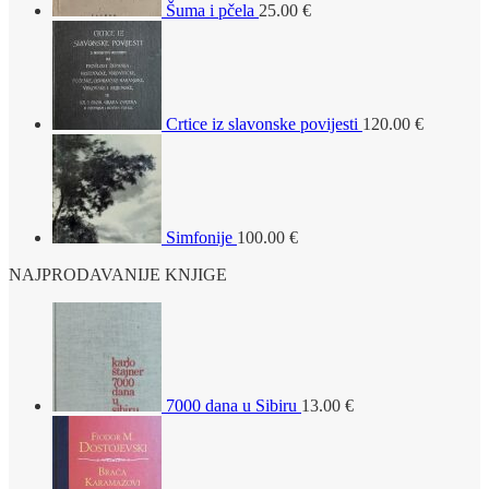
Šuma i pčela
25.00
€
Crtice iz slavonske povijesti
120.00
€
Simfonije
100.00
€
NAJPRODAVANIJE KNJIGE
7000 dana u Sibiru
13.00
€