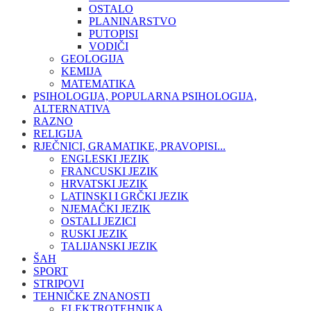
OSTALO
PLANINARSTVO
PUTOPISI
VODIČI
GEOLOGIJA
KEMIJA
MATEMATIKA
PSIHOLOGIJA, POPULARNA PSIHOLOGIJA,
ALTERNATIVA
RAZNO
RELIGIJA
RJEČNICI, GRAMATIKE, PRAVOPISI...
ENGLESKI JEZIK
FRANCUSKI JEZIK
HRVATSKI JEZIK
LATINSKI I GRČKI JEZIK
NJEMAČKI JEZIK
OSTALI JEZICI
RUSKI JEZIK
TALIJANSKI JEZIK
ŠAH
SPORT
STRIPOVI
TEHNIČKE ZNANOSTI
ELEKTROTEHNIKA