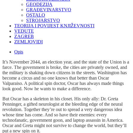
GEODEZIJA
GRAĐEVINARSTVO
OSTALO
STROJARSTVO
TEORIJA I POVIJEST KNJIŽEVNOSTI
VEDUTE
ZAGREB
ZEMLJOVIDI
Opis
It’s November 2044, an election year, and the state of the Union is a
farce. The government is broke, the cities are privately owned, and
the military is shaking down citizens in the streets. Washington has
become a circus and no one knows that better than Oscar
Valparaiso. A political spin doctor, Oscar has always made things
look good. Now he wants to make a difference.
But Oscar has a skeleton in his closet. His only ally: Dr. Greta
Penninger, a gifted neurologist at the bleeding edge of the neural
revolution. Together they’re out to spread a very dangerous idea
whose time has come. And so have their enemies: every
technofanatic, government goon, and laptop assassin in America.
Oscar and Greta might not survive to change the world, but they’ll
put a new spin on it.