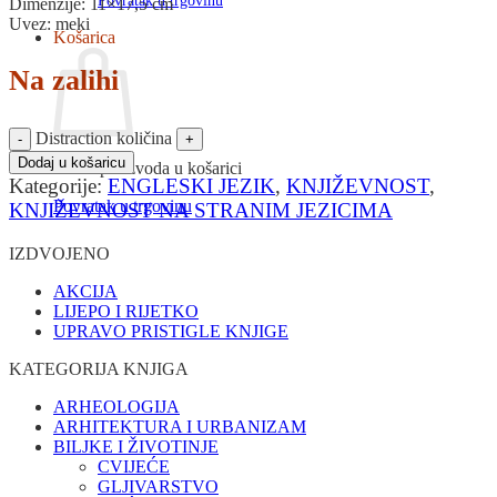
Povratak u trgovinu
Dimenzije: 11×17,5 cm
Uvez: meki
Košarica
Na zalihi
Distraction količina
Dodaj u košaricu
Nema proizvoda u košarici
Kategorije:
ENGLESKI JEZIK
,
KNJIŽEVNOST
,
Povratak u trgovinu
KNJIŽEVNOST NA STRANIM JEZICIMA
IZDVOJENO
AKCIJA
LIJEPO I RIJETKO
UPRAVO PRISTIGLE KNJIGE
KATEGORIJA KNJIGA
ARHEOLOGIJA
ARHITEKTURA I URBANIZAM
BILJKE I ŽIVOTINJE
CVIJEĆE
GLJIVARSTVO