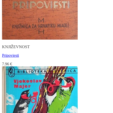
KNJIŽEVNOST
Pripoviesti
7.96
€