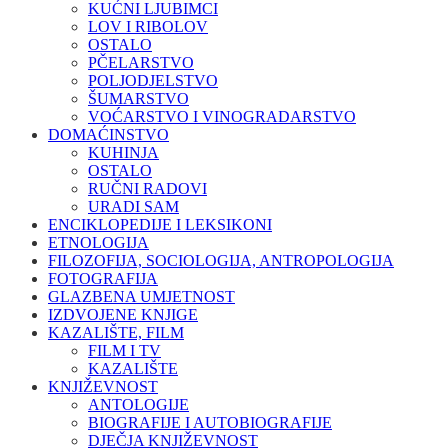
KUĆNI LJUBIMCI
LOV I RIBOLOV
OSTALO
PČELARSTVO
POLJODJELSTVO
ŠUMARSTVO
VOĆARSTVO I VINOGRADARSTVO
DOMAĆINSTVO
KUHINJA
OSTALO
RUČNI RADOVI
URADI SAM
ENCIKLOPEDIJE I LEKSIKONI
ETNOLOGIJA
FILOZOFIJA, SOCIOLOGIJA, ANTROPOLOGIJA
FOTOGRAFIJA
GLAZBENA UMJETNOST
IZDVOJENE KNJIGE
KAZALIŠTE, FILM
FILM I TV
KAZALIŠTE
KNJIŽEVNOST
ANTOLOGIJE
BIOGRAFIJE I AUTOBIOGRAFIJE
DJEČJA KNJIŽEVNOST