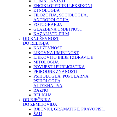
DOMAĆINSTVO
ENCIKLOPEDIJE I LEKSIKONI
ETNOLOGIJA
FILOZOFIJA, SOCIOLOGIJA,
ANTROPOLOGIJA
FOTOGRAFIJA
GLAZBENA UMJETNOST
KAZALIŠTE, FILM
OD KNJIŽEVNOST
DO RELIGIJA
KNJIŽEVNOST
LIKOVNA UMJETNOST
LJEKOVITO BILJE I ZDRAVLJE
MITOLOGIJA
POVIJEST I PUBLICISTIKA
PRIRODNE ZNANOSTI
PSIHOLOGIJA, POPULARNA
PSIHOLOGIJA,
ALTERNATIVA
RAZNO
RELIGIJA
OD RJEČNIKA
DO ZEMLJOVIDA
RJEČNICI, GRAMATIKE, PRAVOPISI…
ŠAH