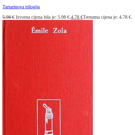
Tartarinova trilogija
5.98
€
Izvorna cijena bila je: 5.98 €.
4.78
€
Trenutna cijena je: 4.78 €.