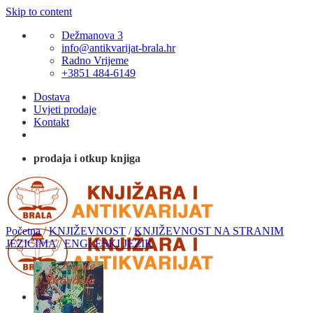
Skip to content
Dežmanova 3
info@antikvarijat-brala.hr
Radno Vrijeme
+3851 484-6149
Dostava
Uvjeti prodaje
Kontakt
prodaja i otkup knjiga
Početna
/
KNJIŽEVNOST
/
KNJIŽEVNOST NA STRANIM
JEZICIMA
/
ENGLESKI JEZIK