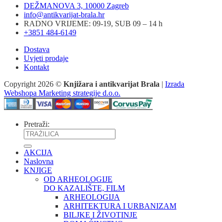
DEŽMANOVA 3, 10000 Zagreb
info@antikvarijat-brala.hr
RADNO VRIJEME: 09-19, SUB 09 – 14 h
+3851 484-6149
Dostava
Uvjeti prodaje
Kontakt
Copyright 2026 ©
Knjižara i antikvarijat Brala
|
Izrada
Webshopa Marketing strategije d.o.o.
Pretraži:
AKCIJA
Naslovna
KNJIGE
OD ARHEOLOGIJE
DO KAZALIŠTE, FILM
ARHEOLOGIJA
ARHITEKTURA I URBANIZAM
BILJKE I ŽIVOTINJE