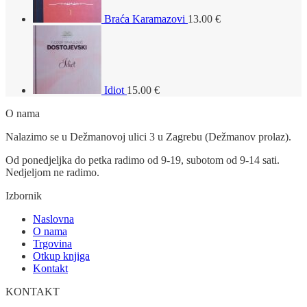
Braća Karamazovi
13.00
€
Idiot
15.00
€
O nama
Nalazimo se u Dežmanovoj ulici 3 u Zagrebu (Dežmanov prolaz).
Od ponedjeljka do petka radimo od 9-19, subotom od 9-14 sati.
Nedjeljom ne radimo.
Izbornik
Naslovna
O nama
Trgovina
Otkup knjiga
Kontakt
KONTAKT