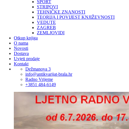
SPORT
STRIPOVI
TEHNIČKE ZNANOSTI
TEORIJA I POVIJEST KNJIŽEVNOSTI
VEDUTE
ZAGREB
ZEMLJOVIDI
Otkup knjiga
O nama
Novosti
Dostava
Uvjeti prodaje
Kontakt
Dežmanova 3
info@antikvarijat-brala.hr
Radno Vrijeme
+3851 484-6149