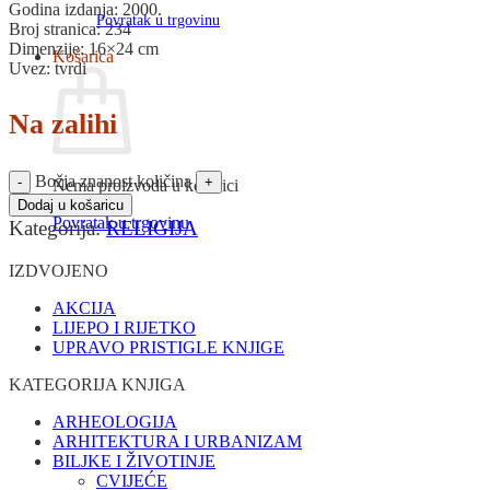
Godina izdanja: 2000.
Povratak u trgovinu
Broj stranica: 234
Dimenzije: 16×24 cm
Košarica
Uvez: tvrdi
Na zalihi
Božja znanost količina
Nema proizvoda u košarici
Dodaj u košaricu
Povratak u trgovinu
Kategorija:
RELIGIJA
IZDVOJENO
AKCIJA
LIJEPO I RIJETKO
UPRAVO PRISTIGLE KNJIGE
KATEGORIJA KNJIGA
ARHEOLOGIJA
ARHITEKTURA I URBANIZAM
BILJKE I ŽIVOTINJE
CVIJEĆE