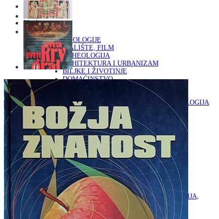
Naslovna
KNJIGE
OD ARHEOLOGIJE
DO KAZALIŠTE, FILM
ARHEOLOGIJA
ARHITEKTURA I URBANIZAM
BILJKE I ŽIVOTINJE
DOMAĆINSTVO
ENCIKLOPEDIJE I LEKSIKONI
ETNOLOGIJA
FILOZOFIJA, SOCIOLOGIJA, ANTROPOLOGIJA
FOTOGRAFIJA
GLAZBENA UMJETNOST
KAZALIŠTE, FILM
OD KNJIŽEVNOST
DO RELIGIJA
KNJIŽEVNOST
LIKOVNA UMJETNOST
LJEKOVITO BILJE I ZDRAVLJE
MITOLOGIJA
POVIJEST I PUBLICISTIKA
PRIRODNE ZNANOSTI
PSIHOLOGIJA, POPULARNA PSIHOLOGIJA,
ALTERNATIVA
RAZNO