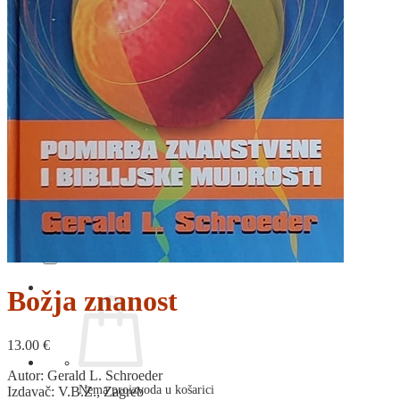
RELIGIJA
OD RJEČNIKA
DO ZEMLJOVIDA
RJEČNICI, GRAMATIKE, PRAVOPISI…
ŠAH
SPORT
STRIPOVI
TEHNIČKE ZNANOSTI
TEORIJA I POVIJEST KNJIŽEVNOSTI
VEDUTE
ZAGREB
ZEMLJOVIDI
Otkup knjiga
O nama
Novosti
AKCIJA
Pretraži:
Božja znanost
13.00
€
Autor: Gerald L. Schroeder
Nema proizvoda u košarici
Izdavač: V.B.Z., Zagreb