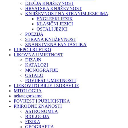
DJEČJA KNJIŽEVNOST
HRVATSKA KNJIŽEVNOST
KNJIŽEVNOST NA STRANIM JEZICIMA
ENGLESKI JEZIK
KLASIČNI JEZICI
OSTALI JEZICI
POEZIJA
STRANA KNJIŽEVNOST
ZNANSTVENA FANTASTIKA
LIJEPO I RIJETKO
LIKOVNA UMJETNOST
DIZAJN
KATALOZI
MONOGRAFIJE
OSTALO
POVIJEST UMJETNOSTI
LJEKOVITO BILJE I ZDRAVLJE
MITOLOGIJA
nekategorizarne
POVIJEST I PUBLICISTIKA
PRIRODNE ZNANOSTI
ASTRONOMIJA
BIOLOGIJA
FIZIKA
GEOGRAFIJA