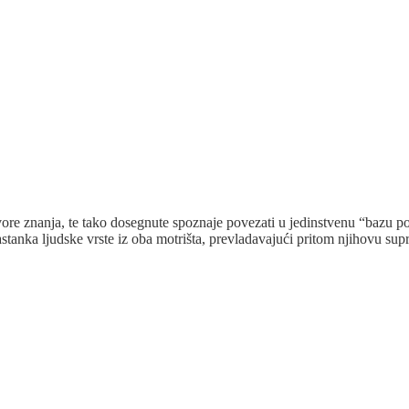
izvore znanja, te tako dosegnute spoznaje povezati u jedinstvenu “bazu p
tanka ljudske vrste iz oba motrišta, prevladavajući pritom njihovu supr