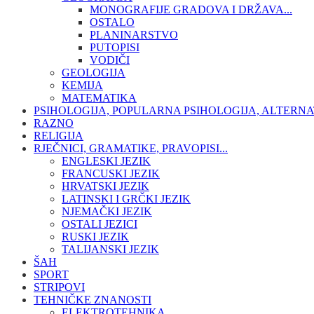
MONOGRAFIJE GRADOVA I DRŽAVA...
OSTALO
PLANINARSTVO
PUTOPISI
VODIČI
GEOLOGIJA
KEMIJA
MATEMATIKA
PSIHOLOGIJA, POPULARNA PSIHOLOGIJA, ALTERNA
RAZNO
RELIGIJA
RJEČNICI, GRAMATIKE, PRAVOPISI...
ENGLESKI JEZIK
FRANCUSKI JEZIK
HRVATSKI JEZIK
LATINSKI I GRČKI JEZIK
NJEMAČKI JEZIK
OSTALI JEZICI
RUSKI JEZIK
TALIJANSKI JEZIK
ŠAH
SPORT
STRIPOVI
TEHNIČKE ZNANOSTI
ELEKTROTEHNIKA