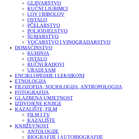
GLJIVARSTVO
KUĆNI LJUBIMCI
LOV I RIBOLOV
OSTALO
PČELARSTVO
POLJODJELSTVO
ŠUMARSTVO
VOĆARSTVO I VINOGRADARSTVO
DOMAĆINSTVO
KUHINJA
OSTALO
RUČNI RADOVI
URADI SAM
ENCIKLOPEDIJE I LEKSIKONI
ETNOLOGIJA
FILOZOFIJA, SOCIOLOGIJA, ANTROPOLOGIJA
FOTOGRAFIJA
GLAZBENA UMJETNOST
IZDVOJENE KNJIGE
KAZALIŠTE, FILM
FILM I TV
KAZALIŠTE
KNJIŽEVNOST
ANTOLOGIJE
BIOGRAFIJE I AUTOBIOGRAFIJE