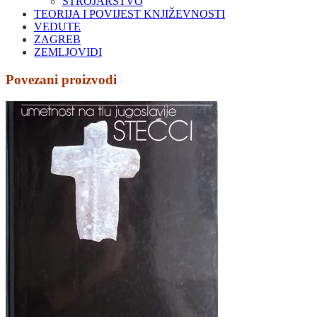
STROJARSTVO
TEORIJA I POVIJEST KNJIŽEVNOSTI
VEDUTE
ZAGREB
ZEMLJOVIDI
Povezani proizvodi