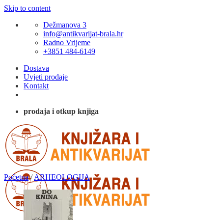
Skip to content
Dežmanova 3
info@antikvarijat-brala.hr
Radno Vrijeme
+3851 484-6149
Dostava
Uvjeti prodaje
Kontakt
prodaja i otkup knjiga
Početna
/
ARHEOLOGIJA