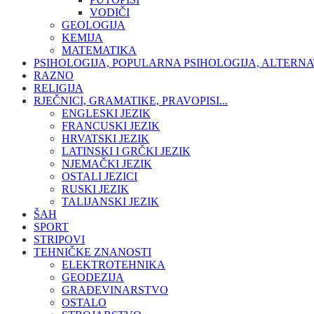
VODIČI
GEOLOGIJA
KEMIJA
MATEMATIKA
PSIHOLOGIJA, POPULARNA PSIHOLOGIJA, ALTERNA
RAZNO
RELIGIJA
RJEČNICI, GRAMATIKE, PRAVOPISI...
ENGLESKI JEZIK
FRANCUSKI JEZIK
HRVATSKI JEZIK
LATINSKI I GRČKI JEZIK
NJEMAČKI JEZIK
OSTALI JEZICI
RUSKI JEZIK
TALIJANSKI JEZIK
ŠAH
SPORT
STRIPOVI
TEHNIČKE ZNANOSTI
ELEKTROTEHNIKA
GEODEZIJA
GRAĐEVINARSTVO
OSTALO