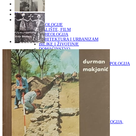
Naslovna
KNJIGE
OD ARHEOLOGIJE
DO KAZALIŠTE, FILM
ARHEOLOGIJA
ARHITEKTURA I URBANIZAM
BILJKE I ŽIVOTINJE
DOMAĆINSTVO
ENCIKLOPEDIJE I LEKSIKONI
ETNOLOGIJA
FILOZOFIJA, SOCIOLOGIJA, ANTROPOLOGIJA
FOTOGRAFIJA
GLAZBENA UMJETNOST
KAZALIŠTE, FILM
OD KNJIŽEVNOST
DO RELIGIJA
KNJIŽEVNOST
LIKOVNA UMJETNOST
LJEKOVITO BILJE I ZDRAVLJE
MITOLOGIJA
POVIJEST I PUBLICISTIKA
PRIRODNE ZNANOSTI
PSIHOLOGIJA, POPULARNA PSIHOLOGIJA,
ALTERNATIVA
RAZNO