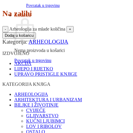
Povratak u trgovinu
Na zalihi
Košarica
Arheologija za mlade količina
Dodaj u košaricu
Kategorija:
ARHEOLOGIJA
Nema proizvoda u košarici
IZDVOJENO
Povratak u trgovinu
AKCIJA
LIJEPO I RIJETKO
UPRAVO PRISTIGLE KNJIGE
KATEGORIJA KNJIGA
ARHEOLOGIJA
ARHITEKTURA I URBANIZAM
BILJKE I ŽIVOTINJE
CVIJEĆE
GLJIVARSTVO
KUĆNI LJUBIMCI
LOV I RIBOLOV
OSTALO