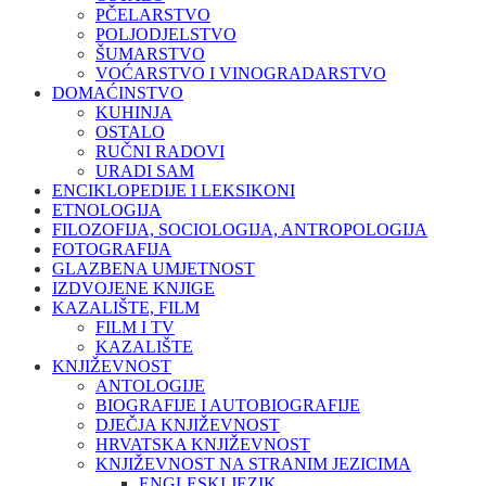
PČELARSTVO
POLJODJELSTVO
ŠUMARSTVO
VOĆARSTVO I VINOGRADARSTVO
DOMAĆINSTVO
KUHINJA
OSTALO
RUČNI RADOVI
URADI SAM
ENCIKLOPEDIJE I LEKSIKONI
ETNOLOGIJA
FILOZOFIJA, SOCIOLOGIJA, ANTROPOLOGIJA
FOTOGRAFIJA
GLAZBENA UMJETNOST
IZDVOJENE KNJIGE
KAZALIŠTE, FILM
FILM I TV
KAZALIŠTE
KNJIŽEVNOST
ANTOLOGIJE
BIOGRAFIJE I AUTOBIOGRAFIJE
DJEČJA KNJIŽEVNOST
HRVATSKA KNJIŽEVNOST
KNJIŽEVNOST NA STRANIM JEZICIMA
ENGLESKI JEZIK