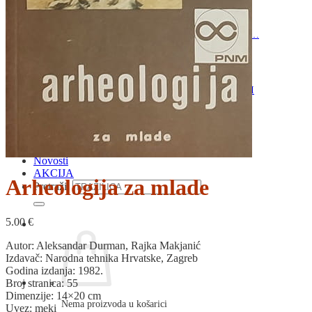
RELIGIJA
OD RJEČNIKA
DO ZEMLJOVIDA
RJEČNICI, GRAMATIKE, PRAVOPISI…
ŠAH
SPORT
STRIPOVI
TEHNIČKE ZNANOSTI
TEORIJA I POVIJEST KNJIŽEVNOSTI
VEDUTE
ZAGREB
ZEMLJOVIDI
Otkup knjiga
O nama
Novosti
AKCIJA
Arheologija za mlade
Pretraži:
5.00
€
Autor: Aleksandar Durman, Rajka Makjanić
Izdavač: Narodna tehnika Hrvatske, Zagreb
Godina izdanja: 1982.
Broj stranica: 55
Dimenzije: 14×20 cm
Nema proizvoda u košarici
Uvez: meki