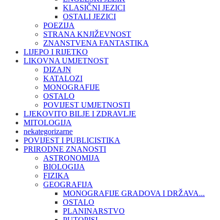
KLASIČNI JEZICI
OSTALI JEZICI
POEZIJA
STRANA KNJIŽEVNOST
ZNANSTVENA FANTASTIKA
LIJEPO I RIJETKO
LIKOVNA UMJETNOST
DIZAJN
KATALOZI
MONOGRAFIJE
OSTALO
POVIJEST UMJETNOSTI
LJEKOVITO BILJE I ZDRAVLJE
MITOLOGIJA
nekategorizarne
POVIJEST I PUBLICISTIKA
PRIRODNE ZNANOSTI
ASTRONOMIJA
BIOLOGIJA
FIZIKA
GEOGRAFIJA
MONOGRAFIJE GRADOVA I DRŽAVA...
OSTALO
PLANINARSTVO
PUTOPISI