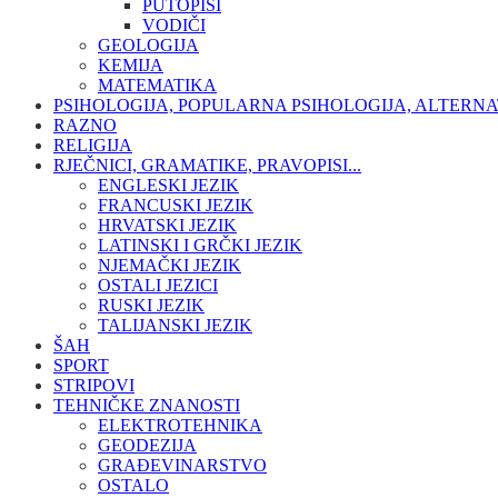
PUTOPISI
VODIČI
GEOLOGIJA
KEMIJA
MATEMATIKA
PSIHOLOGIJA, POPULARNA PSIHOLOGIJA, ALTERNA
RAZNO
RELIGIJA
RJEČNICI, GRAMATIKE, PRAVOPISI...
ENGLESKI JEZIK
FRANCUSKI JEZIK
HRVATSKI JEZIK
LATINSKI I GRČKI JEZIK
NJEMAČKI JEZIK
OSTALI JEZICI
RUSKI JEZIK
TALIJANSKI JEZIK
ŠAH
SPORT
STRIPOVI
TEHNIČKE ZNANOSTI
ELEKTROTEHNIKA
GEODEZIJA
GRAĐEVINARSTVO
OSTALO