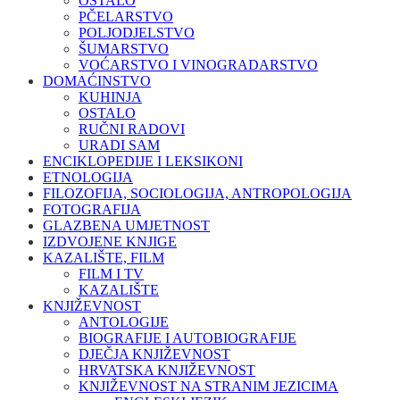
OSTALO
PČELARSTVO
POLJODJELSTVO
ŠUMARSTVO
VOĆARSTVO I VINOGRADARSTVO
DOMAĆINSTVO
KUHINJA
OSTALO
RUČNI RADOVI
URADI SAM
ENCIKLOPEDIJE I LEKSIKONI
ETNOLOGIJA
FILOZOFIJA, SOCIOLOGIJA, ANTROPOLOGIJA
FOTOGRAFIJA
GLAZBENA UMJETNOST
IZDVOJENE KNJIGE
KAZALIŠTE, FILM
FILM I TV
KAZALIŠTE
KNJIŽEVNOST
ANTOLOGIJE
BIOGRAFIJE I AUTOBIOGRAFIJE
DJEČJA KNJIŽEVNOST
HRVATSKA KNJIŽEVNOST
KNJIŽEVNOST NA STRANIM JEZICIMA