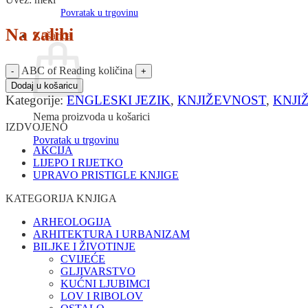
Povratak u trgovinu
Na zalihi
Košarica
ABC of Reading količina
Dodaj u košaricu
Kategorije:
ENGLESKI JEZIK
,
KNJIŽEVNOST
,
KNJI
Nema proizvoda u košarici
IZDVOJENO
Povratak u trgovinu
AKCIJA
LIJEPO I RIJETKO
UPRAVO PRISTIGLE KNJIGE
KATEGORIJA KNJIGA
ARHEOLOGIJA
ARHITEKTURA I URBANIZAM
BILJKE I ŽIVOTINJE
CVIJEĆE
GLJIVARSTVO
KUĆNI LJUBIMCI
LOV I RIBOLOV