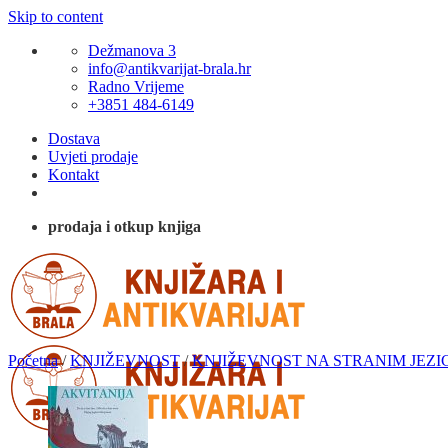
Skip to content
Dežmanova 3
info@antikvarijat-brala.hr
Radno Vrijeme
+3851 484-6149
Dostava
Uvjeti prodaje
Kontakt
prodaja i otkup knjiga
Početna
/
KNJIŽEVNOST
/
KNJIŽEVNOST NA STRANIM JEZI