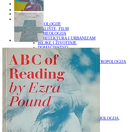
Naslovna
KNJIGE
OD ARHEOLOGIJE
DO KAZALIŠTE, FILM
ARHEOLOGIJA
ARHITEKTURA I URBANIZAM
BILJKE I ŽIVOTINJE
DOMAĆINSTVO
ENCIKLOPEDIJE I LEKSIKONI
ETNOLOGIJA
FILOZOFIJA, SOCIOLOGIJA, ANTROPOLOGIJA
FOTOGRAFIJA
GLAZBENA UMJETNOST
KAZALIŠTE, FILM
OD KNJIŽEVNOST
DO RELIGIJA
KNJIŽEVNOST
LIKOVNA UMJETNOST
LJEKOVITO BILJE I ZDRAVLJE
MITOLOGIJA
POVIJEST I PUBLICISTIKA
PRIRODNE ZNANOSTI
PSIHOLOGIJA, POPULARNA PSIHOLOGIJA,
ALTERNATIVA
RAZNO