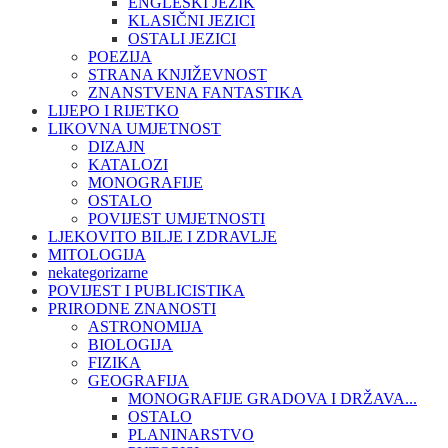
ENGLESKI JEZIK
KLASIČNI JEZICI
OSTALI JEZICI
POEZIJA
STRANA KNJIŽEVNOST
ZNANSTVENA FANTASTIKA
LIJEPO I RIJETKO
LIKOVNA UMJETNOST
DIZAJN
KATALOZI
MONOGRAFIJE
OSTALO
POVIJEST UMJETNOSTI
LJEKOVITO BILJE I ZDRAVLJE
MITOLOGIJA
nekategorizarne
POVIJEST I PUBLICISTIKA
PRIRODNE ZNANOSTI
ASTRONOMIJA
BIOLOGIJA
FIZIKA
GEOGRAFIJA
MONOGRAFIJE GRADOVA I DRŽAVA...
OSTALO
PLANINARSTVO