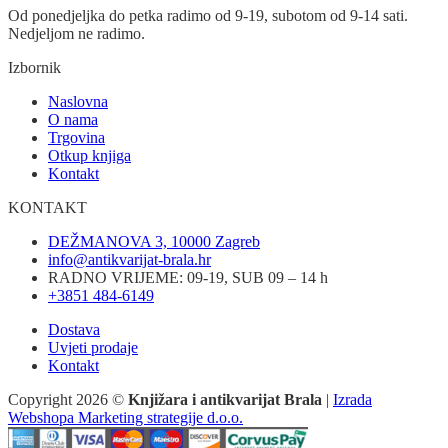
Od ponedjeljka do petka radimo od 9-19, subotom od 9-14 sati.
Nedjeljom ne radimo.
Izbornik
Naslovna
O nama
Trgovina
Otkup knjiga
Kontakt
KONTAKT
DEŽMANOVA 3, 10000 Zagreb
info@antikvarijat-brala.hr
RADNO VRIJEME: 09-19, SUB 09 – 14 h
+3851 484-6149
Dostava
Uvjeti prodaje
Kontakt
Copyright 2026 ©
Knjižara i antikvarijat Brala
|
Izrada
Webshopa Marketing strategije d.o.o.