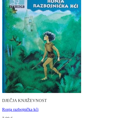
DJEČJA KNJIŽEVNOST
Ronja razbojnička kći