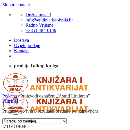
Skip to content
Dežmanova 3
info@antikvarijat-brala.hr
Radno Vrijeme
+3851 484-6149
Dostava
Uvjeti prodaje
Kontakt
prodaja i otkup knjiga
Početna
/
Proizvodi označeni “Astrid Lindgren”
Filtriraj
Prikazuje se svih 3 rezultata
Poredano po najnovijem
IZDVOJENO