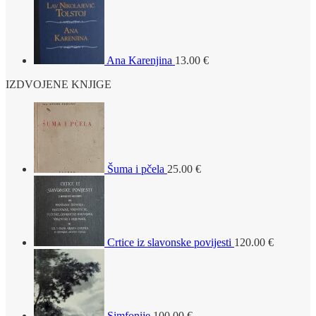
Ana Karenjina
13.00
€
IZDVOJENE KNJIGE
Šuma i pčela
25.00
€
Crtice iz slavonske povijesti
120.00
€
Simfonije
100.00
€