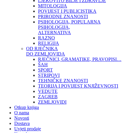
LJEKOVITO BILJE I ZDRAVLJE
MITOLOGIJA
POVIJEST I PUBLICISTIKA
PRIRODNE ZNANOSTI
PSIHOLOGIJA, POPULARNA
PSIHOLOGIJA,
ALTERNATIVA
RAZNO
RELIGIJA
OD RJEČNIKA
DO ZEMLJOVIDA
RJEČNICI, GRAMATIKE, PRAVOPISI…
ŠAH
SPORT
STRIPOVI
TEHNIČKE ZNANOSTI
TEORIJA I POVIJEST KNJIŽEVNOSTI
VEDUTE
ZAGREB
ZEMLJOVIDI
Otkup knjiga
O nama
Novosti
Dostava
Uvjeti prodaje