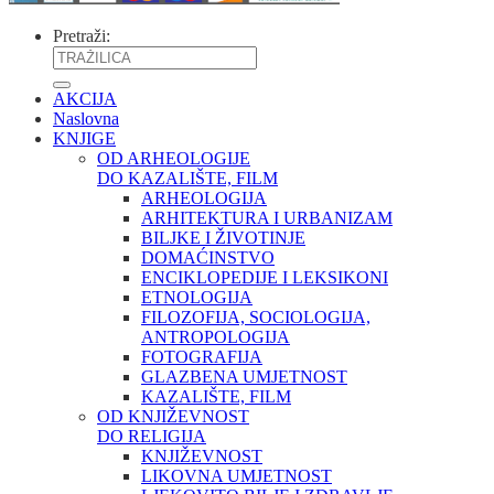
Pretraži:
AKCIJA
Naslovna
KNJIGE
OD ARHEOLOGIJE
DO KAZALIŠTE, FILM
ARHEOLOGIJA
ARHITEKTURA I URBANIZAM
BILJKE I ŽIVOTINJE
DOMAĆINSTVO
ENCIKLOPEDIJE I LEKSIKONI
ETNOLOGIJA
FILOZOFIJA, SOCIOLOGIJA,
ANTROPOLOGIJA
FOTOGRAFIJA
GLAZBENA UMJETNOST
KAZALIŠTE, FILM
OD KNJIŽEVNOST
DO RELIGIJA
KNJIŽEVNOST
LIKOVNA UMJETNOST