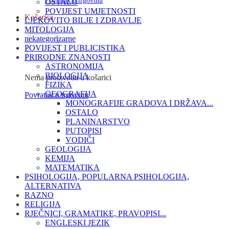
Povratak u trgovinu
OSTALO
POVIJEST UMJETNOSTI
Košarica
LJEKOVITO BILJE I ZDRAVLJE
MITOLOGIJA
nekategorizarne
POVIJEST I PUBLICISTIKA
PRIRODNE ZNANOSTI
ASTRONOMIJA
BIOLOGIJA
Nema proizvoda u košarici
FIZIKA
GEOGRAFIJA
Povratak u trgovinu
MONOGRAFIJE GRADOVA I DRŽAVA...
OSTALO
PLANINARSTVO
PUTOPISI
VODIČI
GEOLOGIJA
KEMIJA
MATEMATIKA
PSIHOLOGIJA, POPULARNA PSIHOLOGIJA,
ALTERNATIVA
RAZNO
RELIGIJA
RJEČNICI, GRAMATIKE, PRAVOPISI...
ENGLESKI JEZIK