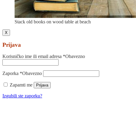
Stack old books on wood table at beach
X
Prijava
Korisničko ime ili email adresa
*
Obavezno
Zaporka
*
Obavezno
Zapamti me
Prijava
Izgubili ste zaporku?