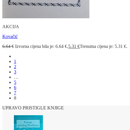
AKCIJA
Kovačić
6.64
€
Izvorna cijena bila je: 6.64 €.
5.31
€
Trenutna cijena je: 5.31 €.
1
2
3
…
5
6
7
8
UPRAVO PRISTIGLE KNJIGE