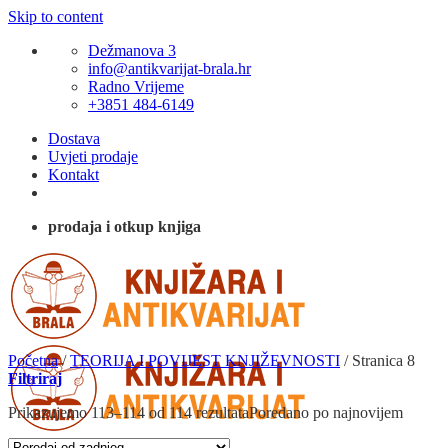
Skip to content
Dežmanova 3
info@antikvarijat-brala.hr
Radno Vrijeme
+3851 484-6149
Dostava
Uvjeti prodaje
Kontakt
prodaja i otkup knjiga
Početna
/
TEORIJA I POVIJEST KNJIŽEVNOSTI
/
Stranica 8
Filtriraj
Prikazujemo 113–114 od 114 rezultata
Poredano po najnovijem