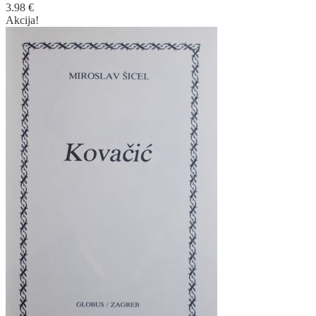
3.98
€
Akcija!