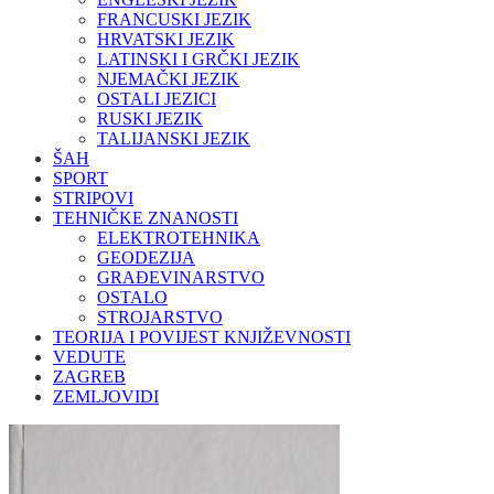
FRANCUSKI JEZIK
HRVATSKI JEZIK
LATINSKI I GRČKI JEZIK
NJEMAČKI JEZIK
OSTALI JEZICI
RUSKI JEZIK
TALIJANSKI JEZIK
ŠAH
SPORT
STRIPOVI
TEHNIČKE ZNANOSTI
ELEKTROTEHNIKA
GEODEZIJA
GRAĐEVINARSTVO
OSTALO
STROJARSTVO
TEORIJA I POVIJEST KNJIŽEVNOSTI
VEDUTE
ZAGREB
ZEMLJOVIDI