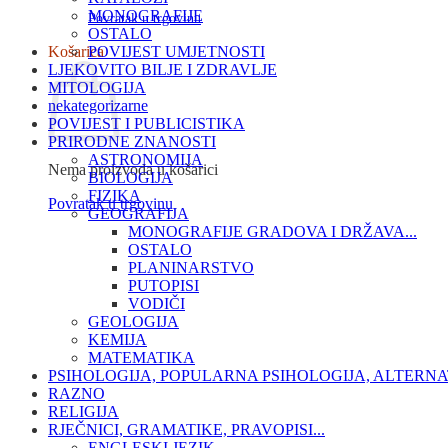
MONOGRAFIJE
Povratak u trgovinu
OSTALO
Košarica
POVIJEST UMJETNOSTI
LJEKOVITO BILJE I ZDRAVLJE
MITOLOGIJA
nekategorizarne
POVIJEST I PUBLICISTIKA
PRIRODNE ZNANOSTI
ASTRONOMIJA
Nema proizvoda u košarici
BIOLOGIJA
FIZIKA
Povratak u trgovinu
GEOGRAFIJA
MONOGRAFIJE GRADOVA I DRŽAVA...
OSTALO
PLANINARSTVO
PUTOPISI
VODIČI
GEOLOGIJA
KEMIJA
MATEMATIKA
PSIHOLOGIJA, POPULARNA PSIHOLOGIJA, ALTERNA
RAZNO
RELIGIJA
RJEČNICI, GRAMATIKE, PRAVOPISI...
ENGLESKI JEZIK