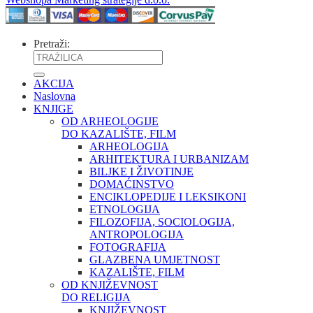
Pretraži:
AKCIJA
Naslovna
KNJIGE
OD ARHEOLOGIJE
DO KAZALIŠTE, FILM
ARHEOLOGIJA
ARHITEKTURA I URBANIZAM
BILJKE I ŽIVOTINJE
DOMAĆINSTVO
ENCIKLOPEDIJE I LEKSIKONI
ETNOLOGIJA
FILOZOFIJA, SOCIOLOGIJA,
ANTROPOLOGIJA
FOTOGRAFIJA
GLAZBENA UMJETNOST
KAZALIŠTE, FILM
OD KNJIŽEVNOST
DO RELIGIJA
KNJIŽEVNOST