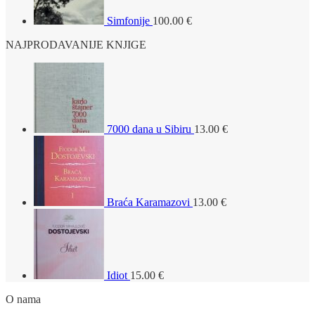
Simfonije
100.00
€
NAJPRODAVANIJE KNJIGE
7000 dana u Sibiru
13.00
€
Braća Karamazovi
13.00
€
Idiot
15.00
€
O nama