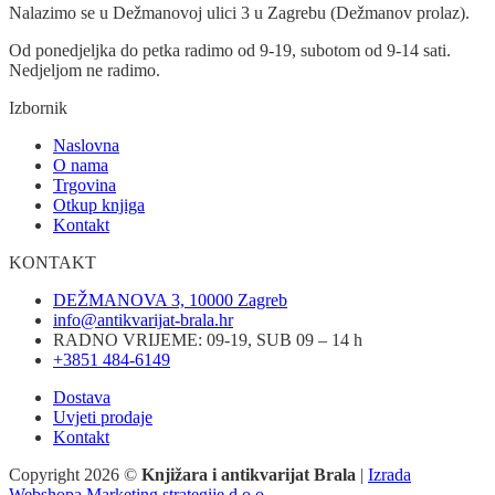
Nalazimo se u Dežmanovoj ulici 3 u Zagrebu (Dežmanov prolaz).
Od ponedjeljka do petka radimo od 9-19, subotom od 9-14 sati.
Nedjeljom ne radimo.
Izbornik
Naslovna
O nama
Trgovina
Otkup knjiga
Kontakt
KONTAKT
DEŽMANOVA 3, 10000 Zagreb
info@antikvarijat-brala.hr
RADNO VRIJEME: 09-19, SUB 09 – 14 h
+3851 484-6149
Dostava
Uvjeti prodaje
Kontakt
Copyright 2026 ©
Knjižara i antikvarijat Brala
|
Izrada
Webshopa Marketing strategije d.o.o.