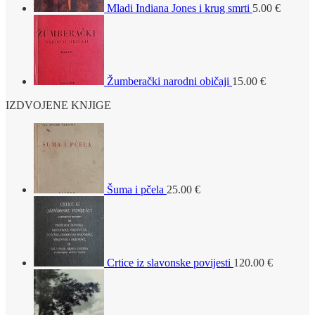
Mladi Indiana Jones i krug smrti
5.00
€
Žumberački narodni običaji
15.00
€
IZDVOJENE KNJIGE
Šuma i pčela
25.00
€
Crtice iz slavonske povijesti
120.00
€