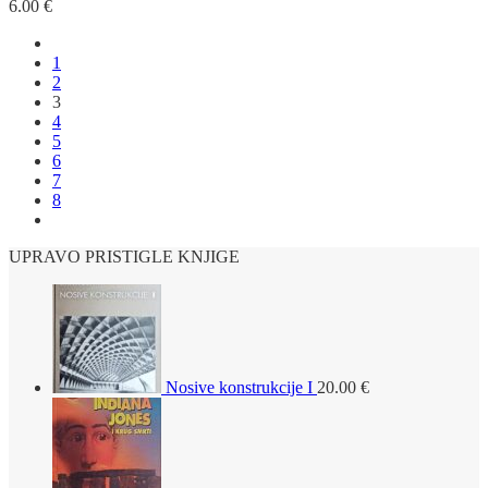
6.00
€
1
2
3
4
5
6
7
8
UPRAVO PRISTIGLE KNJIGE
Nosive konstrukcije I
20.00
€