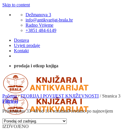
Skip to content
Dežmanova 3
info@antikvarijat-brala.hr
Radno Vrijeme
+3851 484-6149
Dostava
Uvjeti prodaje
Kontakt
prodaja i otkup knjiga
Početna
/
TEORIJA I POVIJEST KNJIŽEVNOSTI
/
Stranica 3
Filtriraj
Prikazujemo 33–48 od 114 rezultata
Poredano po najnovijem
IZDVOJENO