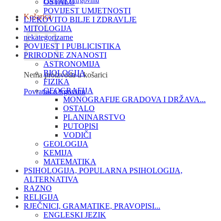
Povratak u trgovinu
OSTALO
POVIJEST UMJETNOSTI
Košarica
LJEKOVITO BILJE I ZDRAVLJE
MITOLOGIJA
nekategorizarne
POVIJEST I PUBLICISTIKA
PRIRODNE ZNANOSTI
ASTRONOMIJA
BIOLOGIJA
Nema proizvoda u košarici
FIZIKA
GEOGRAFIJA
Povratak u trgovinu
MONOGRAFIJE GRADOVA I DRŽAVA...
OSTALO
PLANINARSTVO
PUTOPISI
VODIČI
GEOLOGIJA
KEMIJA
MATEMATIKA
PSIHOLOGIJA, POPULARNA PSIHOLOGIJA,
ALTERNATIVA
RAZNO
RELIGIJA
RJEČNICI, GRAMATIKE, PRAVOPISI...
ENGLESKI JEZIK