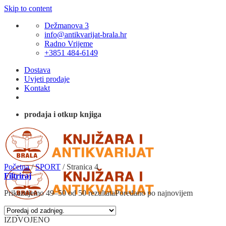
Skip to content
Dežmanova 3
info@antikvarijat-brala.hr
Radno Vrijeme
+3851 484-6149
Dostava
Uvjeti prodaje
Kontakt
prodaja i otkup knjiga
Početna
/
SPORT
/
Stranica 4
Filtriraj
Prikazujemo 49–50 od 50 rezultata
Poredano po najnovijem
IZDVOJENO