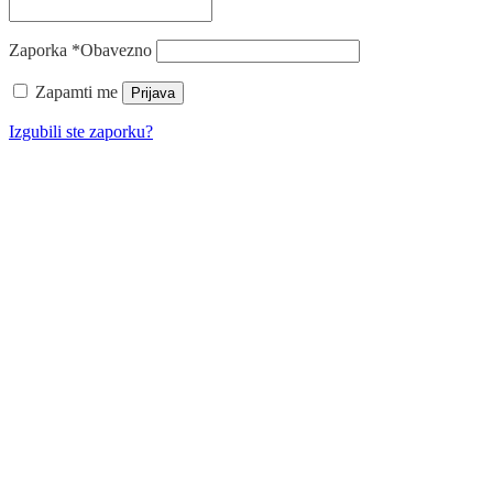
Zaporka
*
Obavezno
Zapamti me
Prijava
Izgubili ste zaporku?