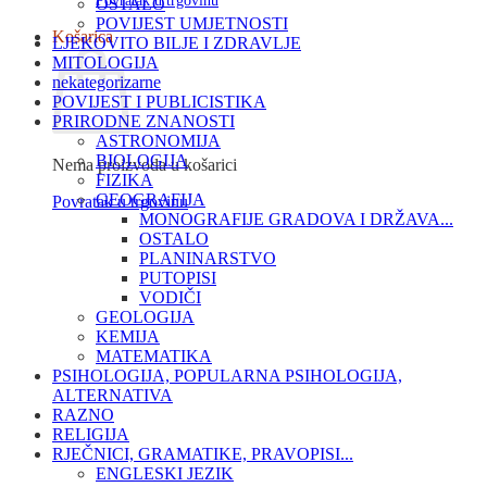
Povratak u trgovinu
OSTALO
POVIJEST UMJETNOSTI
Košarica
LJEKOVITO BILJE I ZDRAVLJE
MITOLOGIJA
nekategorizarne
POVIJEST I PUBLICISTIKA
PRIRODNE ZNANOSTI
ASTRONOMIJA
BIOLOGIJA
Nema proizvoda u košarici
FIZIKA
GEOGRAFIJA
Povratak u trgovinu
MONOGRAFIJE GRADOVA I DRŽAVA...
OSTALO
PLANINARSTVO
PUTOPISI
VODIČI
GEOLOGIJA
KEMIJA
MATEMATIKA
PSIHOLOGIJA, POPULARNA PSIHOLOGIJA,
ALTERNATIVA
RAZNO
RELIGIJA
RJEČNICI, GRAMATIKE, PRAVOPISI...
ENGLESKI JEZIK