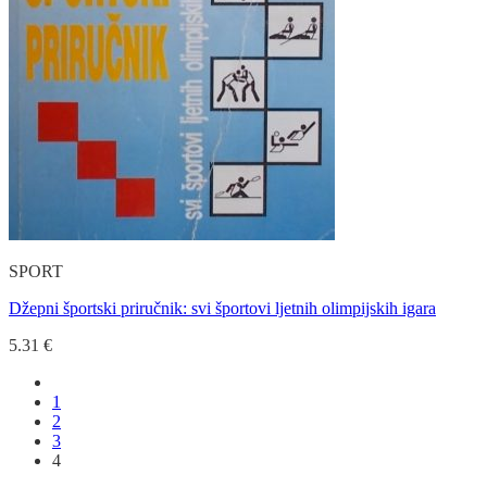
SPORT
Džepni športski priručnik: svi športovi ljetnih olimpijskih igara
5.31
€
1
2
3
4