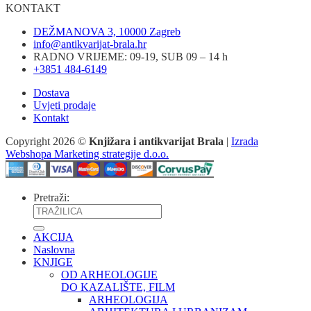
KONTAKT
DEŽMANOVA 3, 10000 Zagreb
info@antikvarijat-brala.hr
RADNO VRIJEME: 09-19, SUB 09 – 14 h
+3851 484-6149
Dostava
Uvjeti prodaje
Kontakt
Copyright 2026 ©
Knjižara i antikvarijat Brala
|
Izrada
Webshopa Marketing strategije d.o.o.
Pretraži:
AKCIJA
Naslovna
KNJIGE
OD ARHEOLOGIJE
DO KAZALIŠTE, FILM
ARHEOLOGIJA