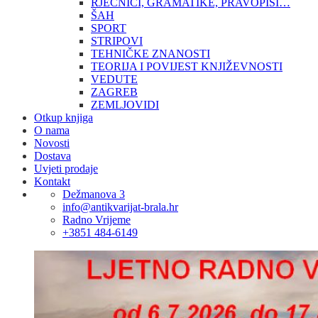
RJEČNICI, GRAMATIKE, PRAVOPISI…
ŠAH
SPORT
STRIPOVI
TEHNIČKE ZNANOSTI
TEORIJA I POVIJEST KNJIŽEVNOSTI
VEDUTE
ZAGREB
ZEMLJOVIDI
Otkup knjiga
O nama
Novosti
Dostava
Uvjeti prodaje
Kontakt
Dežmanova 3
info@antikvarijat-brala.hr
Radno Vrijeme
+3851 484-6149