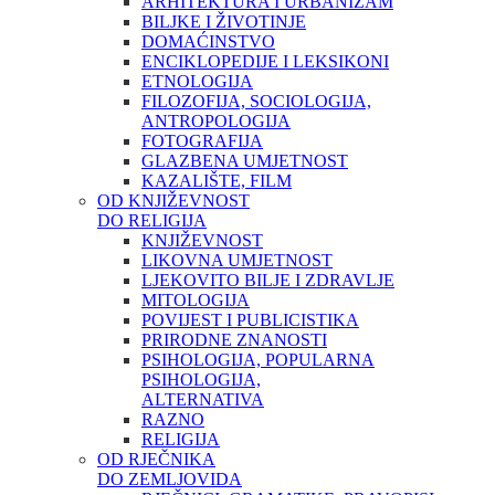
ARHITEKTURA I URBANIZAM
BILJKE I ŽIVOTINJE
DOMAĆINSTVO
ENCIKLOPEDIJE I LEKSIKONI
ETNOLOGIJA
FILOZOFIJA, SOCIOLOGIJA,
ANTROPOLOGIJA
FOTOGRAFIJA
GLAZBENA UMJETNOST
KAZALIŠTE, FILM
OD KNJIŽEVNOST
DO RELIGIJA
KNJIŽEVNOST
LIKOVNA UMJETNOST
LJEKOVITO BILJE I ZDRAVLJE
MITOLOGIJA
POVIJEST I PUBLICISTIKA
PRIRODNE ZNANOSTI
PSIHOLOGIJA, POPULARNA
PSIHOLOGIJA,
ALTERNATIVA
RAZNO
RELIGIJA
OD RJEČNIKA
DO ZEMLJOVIDA