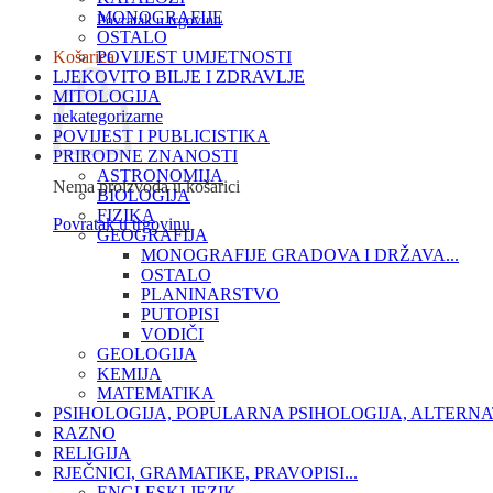
MONOGRAFIJE
Povratak u trgovinu
OSTALO
Košarica
POVIJEST UMJETNOSTI
LJEKOVITO BILJE I ZDRAVLJE
MITOLOGIJA
nekategorizarne
POVIJEST I PUBLICISTIKA
PRIRODNE ZNANOSTI
ASTRONOMIJA
Nema proizvoda u košarici
BIOLOGIJA
FIZIKA
Povratak u trgovinu
GEOGRAFIJA
MONOGRAFIJE GRADOVA I DRŽAVA...
OSTALO
PLANINARSTVO
PUTOPISI
VODIČI
GEOLOGIJA
KEMIJA
MATEMATIKA
PSIHOLOGIJA, POPULARNA PSIHOLOGIJA, ALTERNA
RAZNO
RELIGIJA
RJEČNICI, GRAMATIKE, PRAVOPISI...
ENGLESKI JEZIK