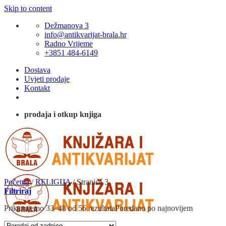
Skip to content
Dežmanova 3
info@antikvarijat-brala.hr
Radno Vrijeme
+3851 484-6149
Dostava
Uvjeti prodaje
Kontakt
prodaja i otkup knjiga
Početna
/
RELIGIJA
/
Stranica 3
Filtriraj
Prikazujemo 33–48 od 56 rezultata
Poredano po najnovijem