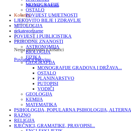
MONOGRAFIJE
Povratak u trgovinu
OSTALO
Košarica
POVIJEST UMJETNOSTI
LJEKOVITO BILJE I ZDRAVLJE
MITOLOGIJA
nekategorizarne
POVIJEST I PUBLICISTIKA
PRIRODNE ZNANOSTI
ASTRONOMIJA
Nema proizvoda u košarici
BIOLOGIJA
FIZIKA
Povratak u trgovinu
GEOGRAFIJA
MONOGRAFIJE GRADOVA I DRŽAVA...
OSTALO
PLANINARSTVO
PUTOPISI
VODIČI
GEOLOGIJA
KEMIJA
MATEMATIKA
PSIHOLOGIJA, POPULARNA PSIHOLOGIJA, ALTERNA
RAZNO
RELIGIJA
RJEČNICI, GRAMATIKE, PRAVOPISI...
ENGLESKI JEZIK