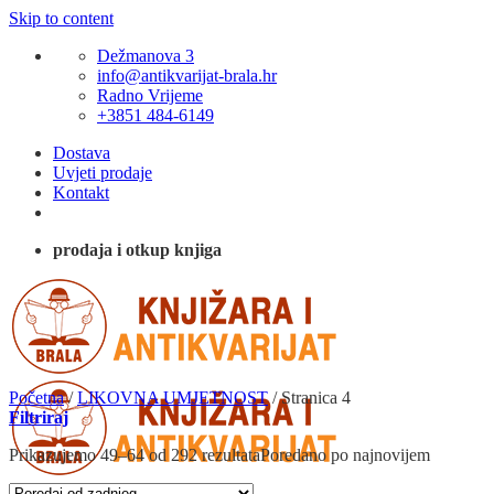
Skip to content
Dežmanova 3
info@antikvarijat-brala.hr
Radno Vrijeme
+3851 484-6149
Dostava
Uvjeti prodaje
Kontakt
prodaja i otkup knjiga
Početna
/
LIKOVNA UMJETNOST
/
Stranica 4
Filtriraj
Prikazujemo 49–64 od 292 rezultata
Poredano po najnovijem