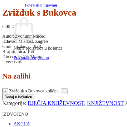
Povratak u trgovinu
Zvižduk s Bukovca
Košarica
6.00
€
Autor: Zvonimir Milčec
Izdavač: Mladost, Zagreb
Godina izdanja: 1978.
Nema proizvoda u košarici
Broj stranica: 164
Dimenzije: 17×21 cm
Povratak u trgovinu
Uvez: tvrdi
Na zalihi
Zvižduk s Bukovca količina
Dodaj u košaricu
Kategorije:
DJEČJA KNJIŽEVNOST
,
KNJIŽEVNOST
IZDVOJENO
AKCIJA