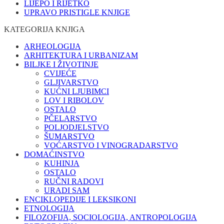
LIJEPO I RIJETKO
UPRAVO PRISTIGLE KNJIGE
KATEGORIJA KNJIGA
ARHEOLOGIJA
ARHITEKTURA I URBANIZAM
BILJKE I ŽIVOTINJE
CVIJEĆE
GLJIVARSTVO
KUĆNI LJUBIMCI
LOV I RIBOLOV
OSTALO
PČELARSTVO
POLJODJELSTVO
ŠUMARSTVO
VOĆARSTVO I VINOGRADARSTVO
DOMAĆINSTVO
KUHINJA
OSTALO
RUČNI RADOVI
URADI SAM
ENCIKLOPEDIJE I LEKSIKONI
ETNOLOGIJA
FILOZOFIJA, SOCIOLOGIJA, ANTROPOLOGIJA