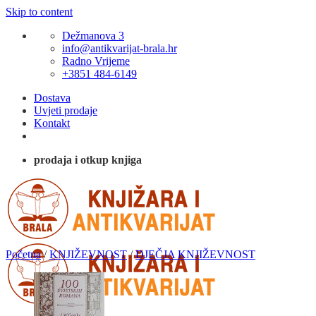
Skip to content
Dežmanova 3
info@antikvarijat-brala.hr
Radno Vrijeme
+3851 484-6149
Dostava
Uvjeti prodaje
Kontakt
prodaja i otkup knjiga
Početna
/
KNJIŽEVNOST
/
DJEČJA KNJIŽEVNOST