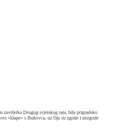
n završetka Drugog svjetskog rata, bila prigradsko
novi »klape« s Bukovca, uz čije su zgode i nezgode