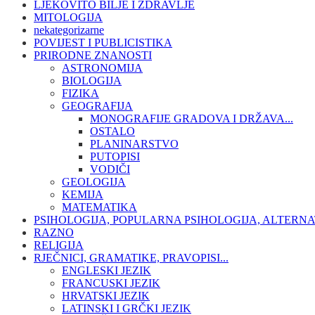
LJEKOVITO BILJE I ZDRAVLJE
MITOLOGIJA
nekategorizarne
POVIJEST I PUBLICISTIKA
PRIRODNE ZNANOSTI
ASTRONOMIJA
BIOLOGIJA
FIZIKA
GEOGRAFIJA
MONOGRAFIJE GRADOVA I DRŽAVA...
OSTALO
PLANINARSTVO
PUTOPISI
VODIČI
GEOLOGIJA
KEMIJA
MATEMATIKA
PSIHOLOGIJA, POPULARNA PSIHOLOGIJA, ALTERNA
RAZNO
RELIGIJA
RJEČNICI, GRAMATIKE, PRAVOPISI...
ENGLESKI JEZIK
FRANCUSKI JEZIK
HRVATSKI JEZIK
LATINSKI I GRČKI JEZIK