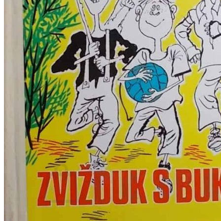
RELIGIJA
OD RJEČNIKA
DO ZEMLJOVIDA
RJEČNICI, GRAMATIKE, PRAVOPISI…
ŠAH
SPORT
STRIPOVI
TEHNIČKE ZNANOSTI
TEORIJA I POVIJEST KNJIŽEVNOSTI
VEDUTE
ZAGREB
ZEMLJOVIDI
Otkup knjiga
O nama
Novosti
AKCIJA
Pretraži:
Nema proizvoda u košarici