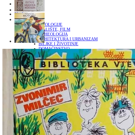
Naslovna
KNJIGE
OD ARHEOLOGIJE
DO KAZALIŠTE, FILM
ARHEOLOGIJA
ARHITEKTURA I URBANIZAM
BILJKE I ŽIVOTINJE
DOMAĆINSTVO
ENCIKLOPEDIJE I LEKSIKONI
ETNOLOGIJA
FILOZOFIJA, SOCIOLOGIJA, ANTROPOLOGIJA
FOTOGRAFIJA
GLAZBENA UMJETNOST
KAZALIŠTE, FILM
OD KNJIŽEVNOST
DO RELIGIJA
KNJIŽEVNOST
LIKOVNA UMJETNOST
LJEKOVITO BILJE I ZDRAVLJE
MITOLOGIJA
POVIJEST I PUBLICISTIKA
PRIRODNE ZNANOSTI
PSIHOLOGIJA, POPULARNA PSIHOLOGIJA,
ALTERNATIVA
RAZNO