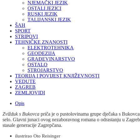
NJEMAČKI JEZIK
OSTALI JEZICI
RUSKI JEZIK
TALIJANSKI JEZIK
ŠAH
SPORT
STRIPOVI
TEHNIČKE ZNANOSTI
ELEKTROTEHNIKA
GEODEZIJA
GRAĐEVINARSTVO
OSTALO
STROJARSTVO
TEORIJA I POVIJEST KNJIŽEVNOSTI
VEDUTE
ZAGREB
ZEMLJOVIDI
Opis
Zvižduk s Bukovca
priča je o pustolovinama grupe dječaka s Bukovca, 
selo. Glavni junaci ovog nezaboravnog romana o odrastanju u Zagrebu
stasale generacije Zagrepčana.
ilustrirao Oto Reisinger