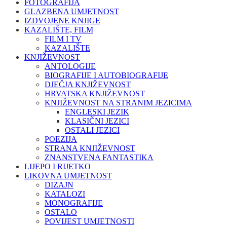
FOTOGRAFIJA
GLAZBENA UMJETNOST
IZDVOJENE KNJIGE
KAZALIŠTE, FILM
FILM I TV
KAZALIŠTE
KNJIŽEVNOST
ANTOLOGIJE
BIOGRAFIJE I AUTOBIOGRAFIJE
DJEČJA KNJIŽEVNOST
HRVATSKA KNJIŽEVNOST
KNJIŽEVNOST NA STRANIM JEZICIMA
ENGLESKI JEZIK
KLASIČNI JEZICI
OSTALI JEZICI
POEZIJA
STRANA KNJIŽEVNOST
ZNANSTVENA FANTASTIKA
LIJEPO I RIJETKO
LIKOVNA UMJETNOST
DIZAJN
KATALOZI
MONOGRAFIJE
OSTALO
POVIJEST UMJETNOSTI