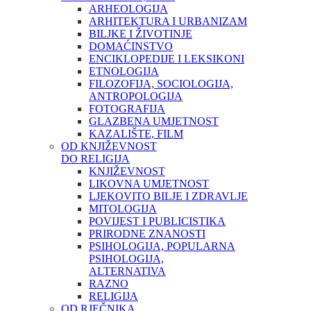
ARHEOLOGIJA
ARHITEKTURA I URBANIZAM
BILJKE I ŽIVOTINJE
DOMAĆINSTVO
ENCIKLOPEDIJE I LEKSIKONI
ETNOLOGIJA
FILOZOFIJA, SOCIOLOGIJA,
ANTROPOLOGIJA
FOTOGRAFIJA
GLAZBENA UMJETNOST
KAZALIŠTE, FILM
OD KNJIŽEVNOST
DO RELIGIJA
KNJIŽEVNOST
LIKOVNA UMJETNOST
LJEKOVITO BILJE I ZDRAVLJE
MITOLOGIJA
POVIJEST I PUBLICISTIKA
PRIRODNE ZNANOSTI
PSIHOLOGIJA, POPULARNA
PSIHOLOGIJA,
ALTERNATIVA
RAZNO
RELIGIJA
OD RJEČNIKA