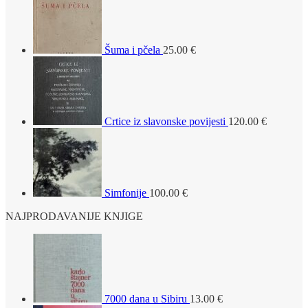
Šuma i pčela
25.00
€
Crtice iz slavonske povijesti
120.00
€
Simfonije
100.00
€
NAJPRODAVANIJE KNJIGE
7000 dana u Sibiru
13.00
€