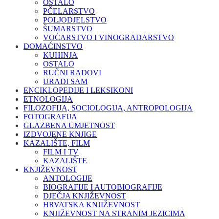
OSTALO
PČELARSTVO
POLJODJELSTVO
ŠUMARSTVO
VOĆARSTVO I VINOGRADARSTVO
DOMAĆINSTVO
KUHINJA
OSTALO
RUČNI RADOVI
URADI SAM
ENCIKLOPEDIJE I LEKSIKONI
ETNOLOGIJA
FILOZOFIJA, SOCIOLOGIJA, ANTROPOLOGIJA
FOTOGRAFIJA
GLAZBENA UMJETNOST
IZDVOJENE KNJIGE
KAZALIŠTE, FILM
FILM I TV
KAZALIŠTE
KNJIŽEVNOST
ANTOLOGIJE
BIOGRAFIJE I AUTOBIOGRAFIJE
DJEČJA KNJIŽEVNOST
HRVATSKA KNJIŽEVNOST
KNJIŽEVNOST NA STRANIM JEZICIMA