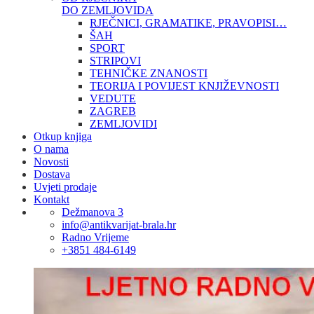
DO ZEMLJOVIDA
RJEČNICI, GRAMATIKE, PRAVOPISI…
ŠAH
SPORT
STRIPOVI
TEHNIČKE ZNANOSTI
TEORIJA I POVIJEST KNJIŽEVNOSTI
VEDUTE
ZAGREB
ZEMLJOVIDI
Otkup knjiga
O nama
Novosti
Dostava
Uvjeti prodaje
Kontakt
Dežmanova 3
info@antikvarijat-brala.hr
Radno Vrijeme
+3851 484-6149