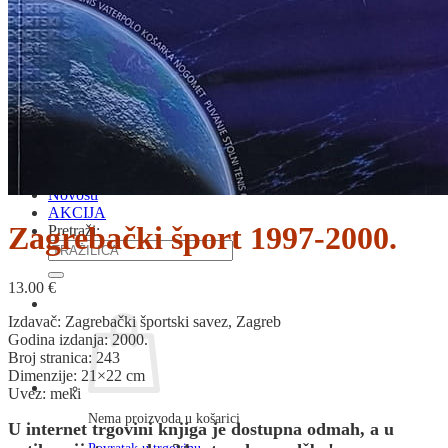
RJEČNICI, GRAMATIKE, PRAVOPISI…
ŠAH
SPORT
STRIPOVI
TEHNIČKE ZNANOSTI
TEORIJA I POVIJEST KNJIŽEVNOSTI
VEDUTE
ZAGREB
ZEMLJOVIDI
Otkup knjiga
O nama
Novosti
AKCIJA
Zagrebački šport 1997-2000.
Pretraži:
13.00
€
Izdavač: Zagrebački športski savez, Zagreb
Godina izdanja: 2000.
Broj stranica: 243
Dimenzije: 21×22 cm
Uvez: meki
Nema proizvoda u košarici
U internet trgovini knjiga je dostupna odmah, a u