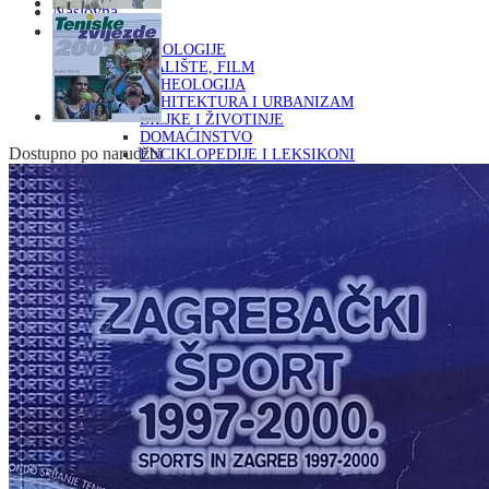
Naslovna
KNJIGE
OD ARHEOLOGIJE
DO KAZALIŠTE, FILM
ARHEOLOGIJA
ARHITEKTURA I URBANIZAM
BILJKE I ŽIVOTINJE
DOMAĆINSTVO
Dostupno po narudžbi
ENCIKLOPEDIJE I LEKSIKONI
ETNOLOGIJA
FILOZOFIJA, SOCIOLOGIJA, ANTROPOLOGIJA
FOTOGRAFIJA
GLAZBENA UMJETNOST
KAZALIŠTE, FILM
OD KNJIŽEVNOST
DO RELIGIJA
KNJIŽEVNOST
LIKOVNA UMJETNOST
LJEKOVITO BILJE I ZDRAVLJE
MITOLOGIJA
POVIJEST I PUBLICISTIKA
PRIRODNE ZNANOSTI
PSIHOLOGIJA, POPULARNA PSIHOLOGIJA,
ALTERNATIVA
RAZNO
RELIGIJA
OD RJEČNIKA
DO ZEMLJOVIDA