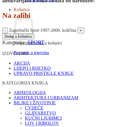
antikvarijatu u roku 24 sata od narudžbe!
Povratak u trgovinu
Košarica
Na zalihi
Zagrebački šport 1997-2000. količina
Dodaj u košaricu
Kategorija:
SPORT
Nema proizvoda u košarici
Povratak u trgovinu
IZDVOJENO
AKCIJA
LIJEPO I RIJETKO
UPRAVO PRISTIGLE KNJIGE
KATEGORIJA KNJIGA
ARHEOLOGIJA
ARHITEKTURA I URBANIZAM
BILJKE I ŽIVOTINJE
CVIJEĆE
GLJIVARSTVO
KUĆNI LJUBIMCI
LOV I RIBOLOV