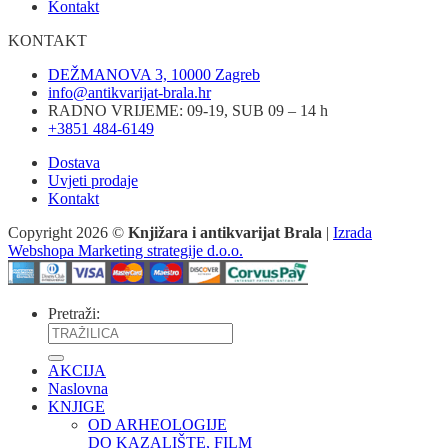
Kontakt
KONTAKT
DEŽMANOVA 3, 10000 Zagreb
info@antikvarijat-brala.hr
RADNO VRIJEME: 09-19, SUB 09 – 14 h
+3851 484-6149
Dostava
Uvjeti prodaje
Kontakt
Copyright 2026 ©
Knjižara i antikvarijat Brala
|
Izrada
Webshopa Marketing strategije d.o.o.
Pretraži:
AKCIJA
Naslovna
KNJIGE
OD ARHEOLOGIJE
DO KAZALIŠTE, FILM