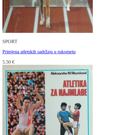
SPORT
Primjena atletskih sadržaja u rukometu
5.50
€