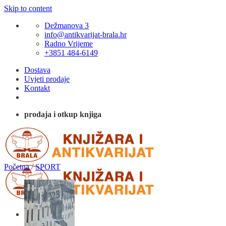
Skip to content
Dežmanova 3
info@antikvarijat-brala.hr
Radno Vrijeme
+3851 484-6149
Dostava
Uvjeti prodaje
Kontakt
prodaja i otkup knjiga
Početna
/
SPORT