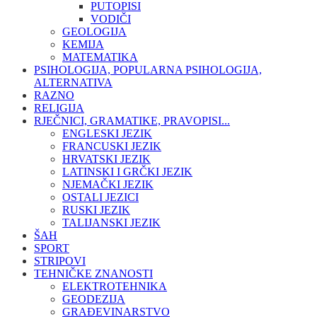
PUTOPISI
VODIČI
GEOLOGIJA
KEMIJA
MATEMATIKA
PSIHOLOGIJA, POPULARNA PSIHOLOGIJA,
ALTERNATIVA
RAZNO
RELIGIJA
RJEČNICI, GRAMATIKE, PRAVOPISI...
ENGLESKI JEZIK
FRANCUSKI JEZIK
HRVATSKI JEZIK
LATINSKI I GRČKI JEZIK
NJEMAČKI JEZIK
OSTALI JEZICI
RUSKI JEZIK
TALIJANSKI JEZIK
ŠAH
SPORT
STRIPOVI
TEHNIČKE ZNANOSTI
ELEKTROTEHNIKA
GEODEZIJA
GRAĐEVINARSTVO