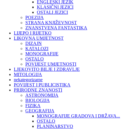
ENGLESKI JEZIK
KLASIČNI JEZICI
OSTALI JEZICI
POEZIJA
STRANA KNJIŽEVNOST
ZNANSTVENA FANTASTIKA
LIJEPO I RIJETKO
LIKOVNA UMJETNOST
DIZAJN
KATALOZI
MONOGRAFIJE
OSTALO
POVIJEST UMJETNOSTI
LJEKOVITO BILJE I ZDRAVLJE
MITOLOGIJA
nekategorizarne
POVIJEST I PUBLICISTIKA
PRIRODNE ZNANOSTI
ASTRONOMIJA
BIOLOGIJA
FIZIKA
GEOGRAFIJA
MONOGRAFIJE GRADOVA I DRŽAVA...
OSTALO
PLANINARSTVO