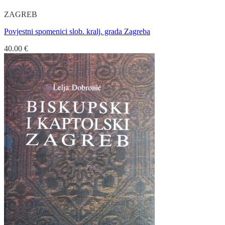
ZAGREB
Povjestni spomenici slob. kralj. grada Zagreba
40.00
€