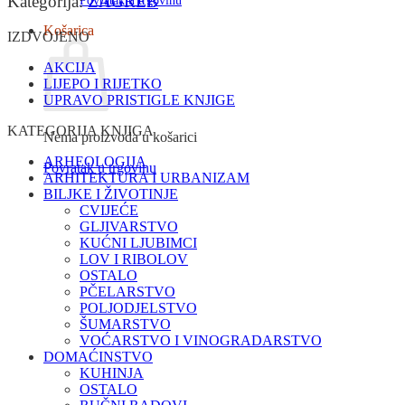
Kategorija:
ZAGREB
Povratak u trgovinu
Košarica
IZDVOJENO
AKCIJA
LIJEPO I RIJETKO
UPRAVO PRISTIGLE KNJIGE
KATEGORIJA KNJIGA
Nema proizvoda u košarici
ARHEOLOGIJA
Povratak u trgovinu
ARHITEKTURA I URBANIZAM
BILJKE I ŽIVOTINJE
CVIJEĆE
GLJIVARSTVO
KUĆNI LJUBIMCI
LOV I RIBOLOV
OSTALO
PČELARSTVO
POLJODJELSTVO
ŠUMARSTVO
VOĆARSTVO I VINOGRADARSTVO
DOMAĆINSTVO
KUHINJA
OSTALO