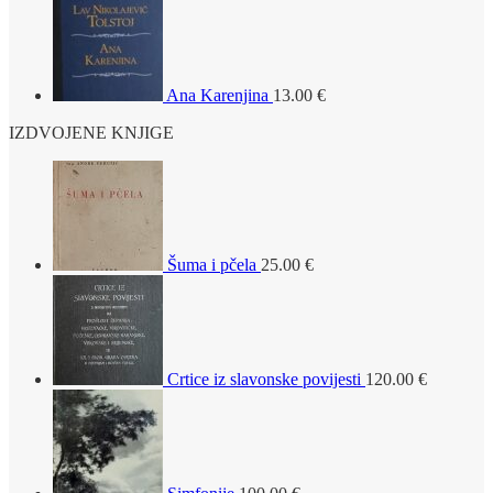
Ana Karenjina
13.00
€
IZDVOJENE KNJIGE
Šuma i pčela
25.00
€
Crtice iz slavonske povijesti
120.00
€