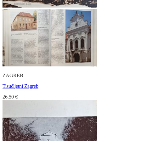
ZAGREB
Tisućljetni Zagreb
26.50
€