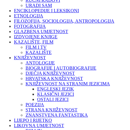
RUČNI RADOVI
URADI SAM
ENCIKLOPEDIJE I LEKSIKONI
ETNOLOGIJA
FILOZOFIJA, SOCIOLOGIJA, ANTROPOLOGIJA
FOTOGRAFIJA
GLAZBENA UMJETNOST
IZDVOJENE KNJIGE
KAZALIŠTE, FILM
FILM I TV
KAZALIŠTE
KNJIŽEVNOST
ANTOLOGIJE
BIOGRAFIJE I AUTOBIOGRAFIJE
DJEČJA KNJIŽEVNOST
HRVATSKA KNJIŽEVNOST
KNJIŽEVNOST NA STRANIM JEZICIMA
ENGLESKI JEZIK
KLASIČNI JEZICI
OSTALI JEZICI
POEZIJA
STRANA KNJIŽEVNOST
ZNANSTVENA FANTASTIKA
LIJEPO I RIJETKO
LIKOVNA UMJETNOST