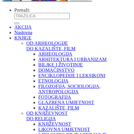
Pretraži:
AKCIJA
Naslovna
KNJIGE
OD ARHEOLOGIJE
DO KAZALIŠTE, FILM
ARHEOLOGIJA
ARHITEKTURA I URBANIZAM
BILJKE I ŽIVOTINJE
DOMAĆINSTVO
ENCIKLOPEDIJE I LEKSIKONI
ETNOLOGIJA
FILOZOFIJA, SOCIOLOGIJA,
ANTROPOLOGIJA
FOTOGRAFIJA
GLAZBENA UMJETNOST
KAZALIŠTE, FILM
OD KNJIŽEVNOST
DO RELIGIJA
KNJIŽEVNOST
LIKOVNA UMJETNOST