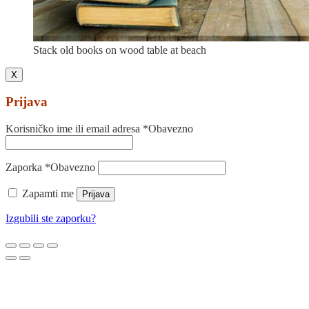
Stack old books on wood table at beach
X
Prijava
Korisničko ime ili email adresa
*
Obavezno
Zaporka
*
Obavezno
Zapamti me
Prijava
Izgubili ste zaporku?