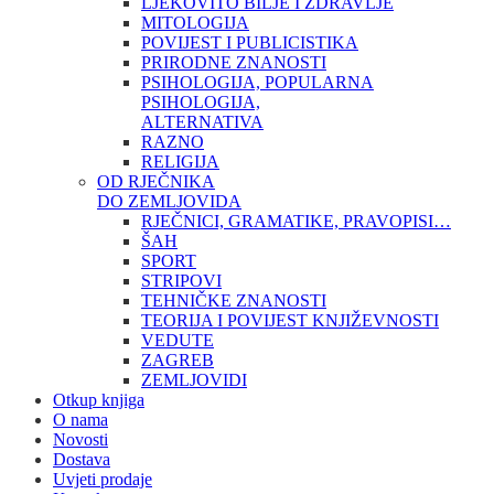
LJEKOVITO BILJE I ZDRAVLJE
MITOLOGIJA
POVIJEST I PUBLICISTIKA
PRIRODNE ZNANOSTI
PSIHOLOGIJA, POPULARNA
PSIHOLOGIJA,
ALTERNATIVA
RAZNO
RELIGIJA
OD RJEČNIKA
DO ZEMLJOVIDA
RJEČNICI, GRAMATIKE, PRAVOPISI…
ŠAH
SPORT
STRIPOVI
TEHNIČKE ZNANOSTI
TEORIJA I POVIJEST KNJIŽEVNOSTI
VEDUTE
ZAGREB
ZEMLJOVIDI
Otkup knjiga
O nama
Novosti
Dostava
Uvjeti prodaje