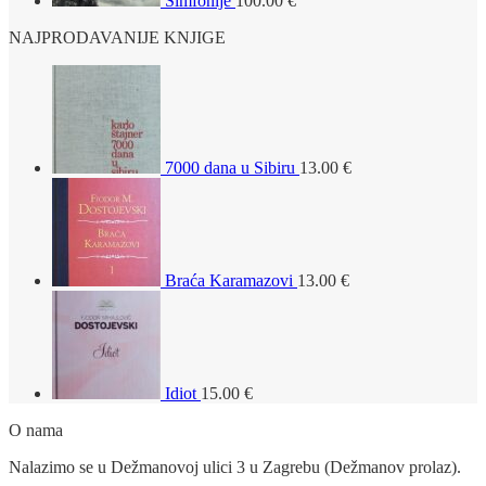
Simfonije
100.00
€
NAJPRODAVANIJE KNJIGE
7000 dana u Sibiru
13.00
€
Braća Karamazovi
13.00
€
Idiot
15.00
€
O nama
Nalazimo se u Dežmanovoj ulici 3 u Zagrebu (Dežmanov prolaz).