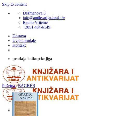
Skip to content
Dežmanova 3
info@antikvarijat-brala.hr
Radno Vrijeme
+3851 484-6149
Dostava
Uvjeti prodaje
Kontakt
prodaja i otkup knjiga
Početna
/
ZAGREB