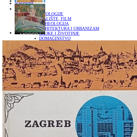
Naslovna
KNJIGE
OD ARHEOLOGIJE
DO KAZALIŠTE, FILM
ARHEOLOGIJA
ARHITEKTURA I URBANIZAM
BILJKE I ŽIVOTINJE
DOMAĆINSTVO
ENCIKLOPEDIJE I LEKSIKONI
ETNOLOGIJA
FILOZOFIJA, SOCIOLOGIJA, ANTROPOLOGIJA
FOTOGRAFIJA
GLAZBENA UMJETNOST
KAZALIŠTE, FILM
OD KNJIŽEVNOST
DO RELIGIJA
KNJIŽEVNOST
LIKOVNA UMJETNOST
LJEKOVITO BILJE I ZDRAVLJE
MITOLOGIJA
POVIJEST I PUBLICISTIKA
PRIRODNE ZNANOSTI
PSIHOLOGIJA, POPULARNA PSIHOLOGIJA,
ALTERNATIVA
RAZNO
RELIGIJA
OD RJEČNIKA
DO ZEMLJOVIDA