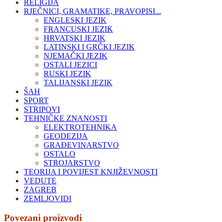
RELIGIJA
RJEČNICI, GRAMATIKE, PRAVOPISI...
ENGLESKI JEZIK
FRANCUSKI JEZIK
HRVATSKI JEZIK
LATINSKI I GRČKI JEZIK
NJEMAČKI JEZIK
OSTALI JEZICI
RUSKI JEZIK
TALIJANSKI JEZIK
ŠAH
SPORT
STRIPOVI
TEHNIČKE ZNANOSTI
ELEKTROTEHNIKA
GEODEZIJA
GRAĐEVINARSTVO
OSTALO
STROJARSTVO
TEORIJA I POVIJEST KNJIŽEVNOSTI
VEDUTE
ZAGREB
ZEMLJOVIDI
Povezani proizvodi