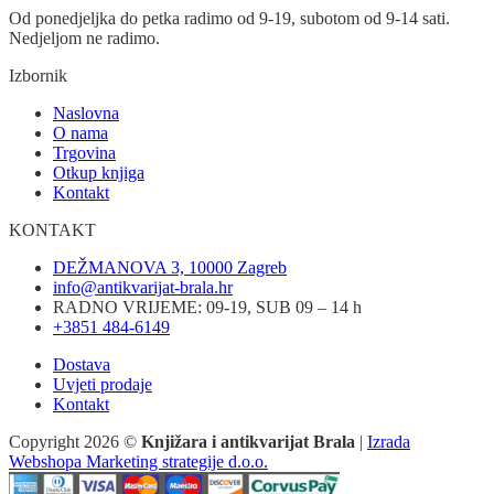
Od ponedjeljka do petka radimo od 9-19, subotom od 9-14 sati.
Nedjeljom ne radimo.
Izbornik
Naslovna
O nama
Trgovina
Otkup knjiga
Kontakt
KONTAKT
DEŽMANOVA 3, 10000 Zagreb
info@antikvarijat-brala.hr
RADNO VRIJEME: 09-19, SUB 09 – 14 h
+3851 484-6149
Dostava
Uvjeti prodaje
Kontakt
Copyright 2026 ©
Knjižara i antikvarijat Brala
|
Izrada
Webshopa Marketing strategije d.o.o.