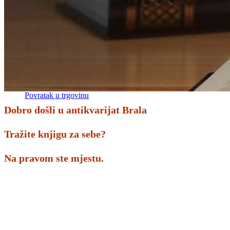
Povratak u trgovinu
Košarica
Nema proizvoda u košarici
Povratak u trgovinu
Dobro došli u antikvarijat Brala
Tražite knjigu za sebe?
Na pravom ste mjestu.