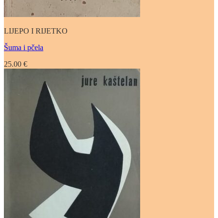
LIJEPO I RIJETKO
Šuma i pčela
25.00
€