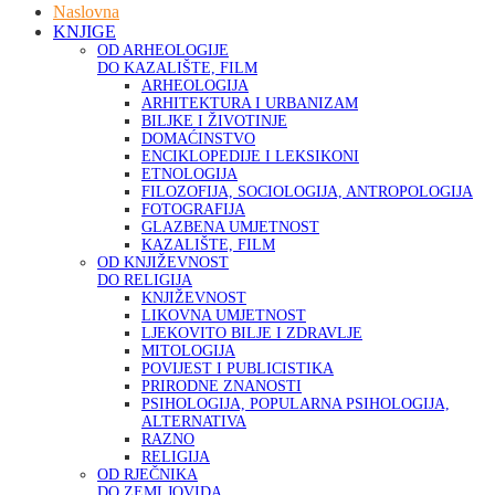
Naslovna
KNJIGE
OD ARHEOLOGIJE
DO KAZALIŠTE, FILM
ARHEOLOGIJA
ARHITEKTURA I URBANIZAM
BILJKE I ŽIVOTINJE
DOMAĆINSTVO
ENCIKLOPEDIJE I LEKSIKONI
ETNOLOGIJA
FILOZOFIJA, SOCIOLOGIJA, ANTROPOLOGIJA
FOTOGRAFIJA
GLAZBENA UMJETNOST
KAZALIŠTE, FILM
OD KNJIŽEVNOST
DO RELIGIJA
KNJIŽEVNOST
LIKOVNA UMJETNOST
LJEKOVITO BILJE I ZDRAVLJE
MITOLOGIJA
POVIJEST I PUBLICISTIKA
PRIRODNE ZNANOSTI
PSIHOLOGIJA, POPULARNA PSIHOLOGIJA,
ALTERNATIVA
RAZNO
RELIGIJA
OD RJEČNIKA
DO ZEMLJOVIDA