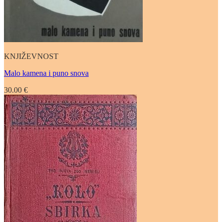
KNJIŽEVNOST
Malo kamena i puno snova
30.00
€