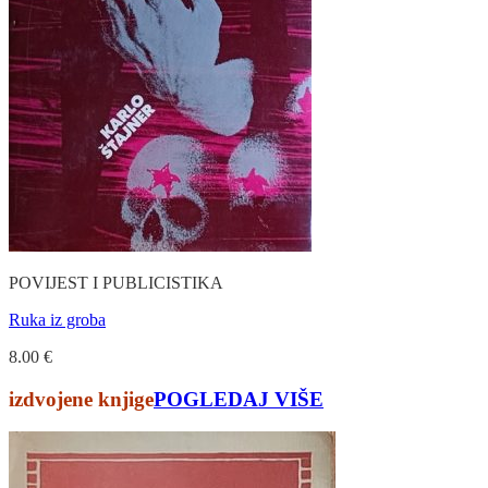
POVIJEST I PUBLICISTIKA
Ruka iz groba
8.00
€
izdvojene knjige
POGLEDAJ VIŠE