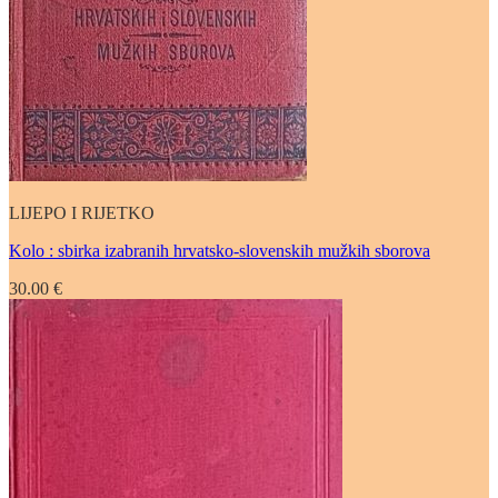
LIJEPO I RIJETKO
Kolo : sbirka izabranih hrvatsko-slovenskih mužkih sborova
30.00
€