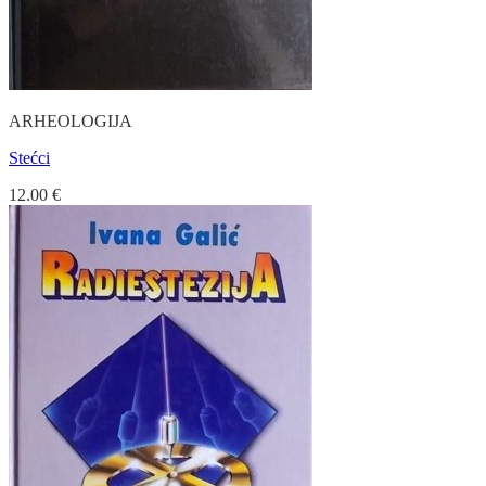
ARHEOLOGIJA
Stećci
12.00
€