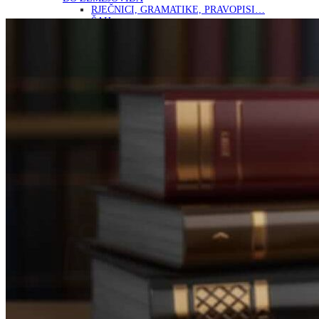
RJEČNICI, GRAMATIKE, PRAVOPISI…
ŠAH
SPORT
STRIPOVI
TEHNIČKE ZNANOSTI
TEORIJA I POVIJEST KNJIŽEVNOSTI
VEDUTE
ZAGREB
ZEMLJOVIDI
Otkup knjiga
O nama
Novosti
AKCIJA
Pretraži:
Nema proizvoda u košarici