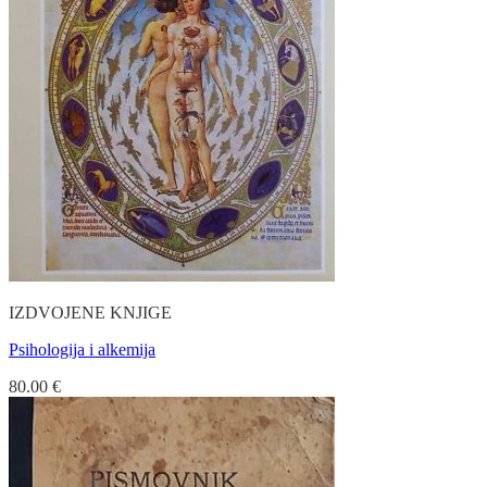
IZDVOJENE KNJIGE
Psihologija i alkemija
80.00
€