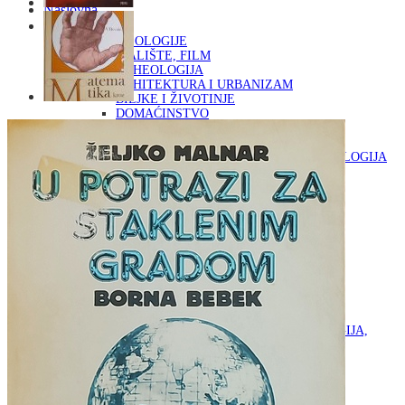
Naslovna
KNJIGE
OD ARHEOLOGIJE
DO KAZALIŠTE, FILM
ARHEOLOGIJA
ARHITEKTURA I URBANIZAM
BILJKE I ŽIVOTINJE
DOMAĆINSTVO
ENCIKLOPEDIJE I LEKSIKONI
ETNOLOGIJA
FILOZOFIJA, SOCIOLOGIJA, ANTROPOLOGIJA
FOTOGRAFIJA
GLAZBENA UMJETNOST
KAZALIŠTE, FILM
OD KNJIŽEVNOST
DO RELIGIJA
KNJIŽEVNOST
LIKOVNA UMJETNOST
LJEKOVITO BILJE I ZDRAVLJE
MITOLOGIJA
POVIJEST I PUBLICISTIKA
PRIRODNE ZNANOSTI
PSIHOLOGIJA, POPULARNA PSIHOLOGIJA,
ALTERNATIVA
RAZNO
RELIGIJA
OD RJEČNIKA
DO ZEMLJOVIDA