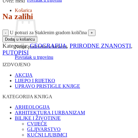
Povratak u trgovinu
Uvez: meki
Košarica
Na zalihi
U potrazi za Staklenim gradom količina
Dodaj u košaricu
Kategorije:
GEOGRAFIJA
,
PRIRODNE ZNANOSTI
,
Nema proizvoda u košarici
PUTOPISI
Povratak u trgovinu
IZDVOJENO
AKCIJA
LIJEPO I RIJETKO
UPRAVO PRISTIGLE KNJIGE
KATEGORIJA KNJIGA
ARHEOLOGIJA
ARHITEKTURA I URBANIZAM
BILJKE I ŽIVOTINJE
CVIJEĆE
GLJIVARSTVO
KUĆNI LJUBIMCI