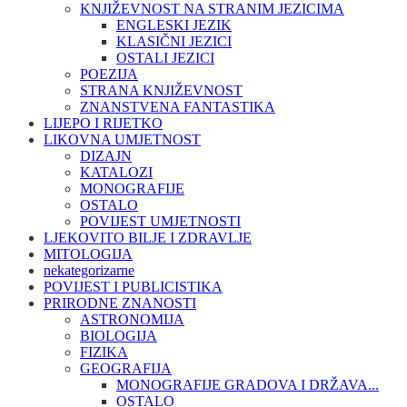
KNJIŽEVNOST NA STRANIM JEZICIMA
ENGLESKI JEZIK
KLASIČNI JEZICI
OSTALI JEZICI
POEZIJA
STRANA KNJIŽEVNOST
ZNANSTVENA FANTASTIKA
LIJEPO I RIJETKO
LIKOVNA UMJETNOST
DIZAJN
KATALOZI
MONOGRAFIJE
OSTALO
POVIJEST UMJETNOSTI
LJEKOVITO BILJE I ZDRAVLJE
MITOLOGIJA
nekategorizarne
POVIJEST I PUBLICISTIKA
PRIRODNE ZNANOSTI
ASTRONOMIJA
BIOLOGIJA
FIZIKA
GEOGRAFIJA
MONOGRAFIJE GRADOVA I DRŽAVA...
OSTALO