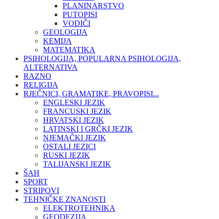
PLANINARSTVO
PUTOPISI
VODIČI
GEOLOGIJA
KEMIJA
MATEMATIKA
PSIHOLOGIJA, POPULARNA PSIHOLOGIJA,
ALTERNATIVA
RAZNO
RELIGIJA
RJEČNICI, GRAMATIKE, PRAVOPISI...
ENGLESKI JEZIK
FRANCUSKI JEZIK
HRVATSKI JEZIK
LATINSKI I GRČKI JEZIK
NJEMAČKI JEZIK
OSTALI JEZICI
RUSKI JEZIK
TALIJANSKI JEZIK
ŠAH
SPORT
STRIPOVI
TEHNIČKE ZNANOSTI
ELEKTROTEHNIKA
GEODEZIJA