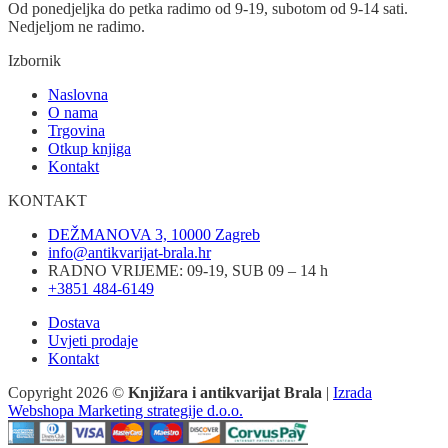
Od ponedjeljka do petka radimo od 9-19, subotom od 9-14 sati.
Nedjeljom ne radimo.
Izbornik
Naslovna
O nama
Trgovina
Otkup knjiga
Kontakt
KONTAKT
DEŽMANOVA 3, 10000 Zagreb
info@antikvarijat-brala.hr
RADNO VRIJEME: 09-19, SUB 09 – 14 h
+3851 484-6149
Dostava
Uvjeti prodaje
Kontakt
Copyright 2026 ©
Knjižara i antikvarijat Brala
|
Izrada
Webshopa Marketing strategije d.o.o.