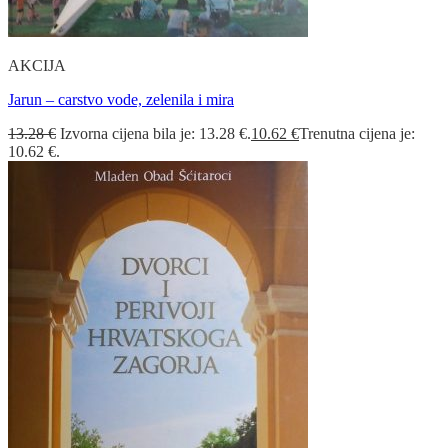
AKCIJA
Jarun – carstvo vode, zelenila i mira
13.28
€
Izvorna cijena bila je: 13.28 €.
10.62
€
Trenutna cijena je:
10.62 €.