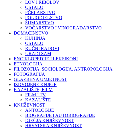
LOV I RIBOLOV
OSTALO
PČELARSTVO
POLJODJELSTVO
ŠUMARSTVO
VOĆARSTVO I VINOGRADARSTVO
DOMAĆINSTVO
KUHINJA
OSTALO
RUČNI RADOVI
URADI SAM
ENCIKLOPEDIJE I LEKSIKONI
ETNOLOGIJA
FILOZOFIJA, SOCIOLOGIJA, ANTROPOLOGIJA
FOTOGRAFIJA
GLAZBENA UMJETNOST
IZDVOJENE KNJIGE
KAZALIŠTE, FILM
FILM I TV
KAZALIŠTE
KNJIŽEVNOST
ANTOLOGIJE
BIOGRAFIJE I AUTOBIOGRAFIJE
DJEČJA KNJIŽEVNOST
HRVATSKA KNJIŽEVNOST