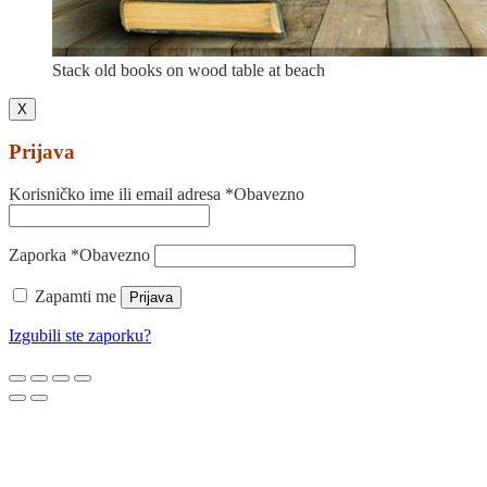
Stack old books on wood table at beach
X
Prijava
Korisničko ime ili email adresa
*
Obavezno
Zaporka
*
Obavezno
Zapamti me
Prijava
Izgubili ste zaporku?