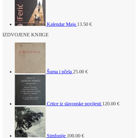
Kalendar Maja
13.50
€
IZDVOJENE KNJIGE
Šuma i pčela
25.00
€
Crtice iz slavonske povijesti
120.00
€
Simfonije
100.00
€