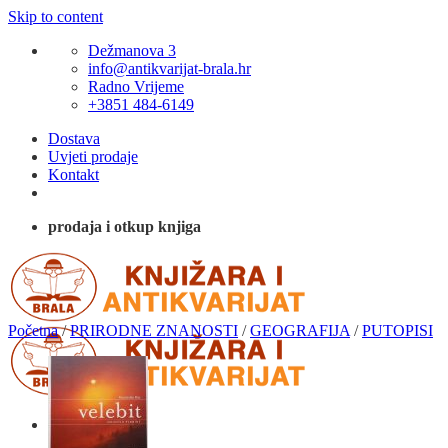
Skip to content
Dežmanova 3
info@antikvarijat-brala.hr
Radno Vrijeme
+3851 484-6149
Dostava
Uvjeti prodaje
Kontakt
prodaja i otkup knjiga
Početna
/
PRIRODNE ZNANOSTI
/
GEOGRAFIJA
/
PUTOPISI