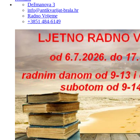
Dežmanova 3
info@antikvarijat-brala.hr
Radno Vrijeme
+3851 484-6149