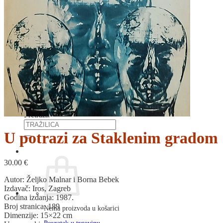
RJEČNICI, GRAMATIKE, PRAVOPISI…
ŠAH
SPORT
STRIPOVI
TEHNIČKE ZNANOSTI
TEORIJA I POVIJEST KNJIŽEVNOSTI
VEDUTE
ZAGREB
ZEMLJOVIDI
Otkup knjiga
O nama
Novosti
AKCIJA
Pretraži:
U potrazi za Staklenim gradom
30.00
€
Autor: Željko Malnar i Borna Bebek
Izdavač: Iros, Zagreb
Godina izdanja: 1987.
Broj stranica: 189
Nema proizvoda u košarici
Dimenzije: 15×22 cm