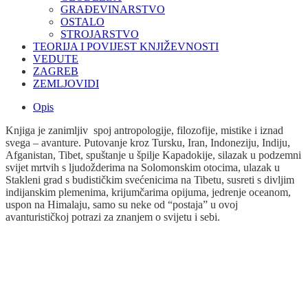
GRAĐEVINARSTVO
OSTALO
STROJARSTVO
TEORIJA I POVIJEST KNJIŽEVNOSTI
VEDUTE
ZAGREB
ZEMLJOVIDI
Opis
Knjiga je zanimljiv spoj antropologije, filozofije, mistike i iznad
svega – avanture. Putovanje kroz Tursku, Iran, Indoneziju, Indiju,
Afganistan, Tibet, spuštanje u špilje Kapadokije, silazak u podzemni
svijet mrtvih s ljudožderima na Solomonskim otocima, ulazak u
Stakleni grad s budističkim svećenicima na Tibetu, susreti s divljim
indijanskim plemenima, krijumčarima opijuma, jedrenje oceanom,
uspon na Himalaju, samo su neke od “postaja” u ovoj
avanturističkoj potrazi za znanjem o svijetu i sebi.